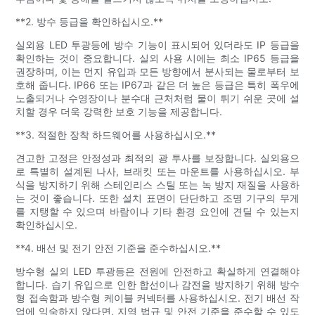
**2. 방수 등급을 확인하십시오.**
실외용 LED 투광등에 방수 기능이 표시되어 있더라도 IP 등급을
확인하는 것이 중요합니다. 실외 사용 시에는 최소 IP65 등급을
권장하며, 이는 먼지 유입과 모든 방향에서 분사되는 물로부터 보
호해 줍니다. IP66 또는 IP67과 같은 더 높은 등급은 특히 폭우에
노출되거나 수영장이나 분수대 근처처럼 물이 튀기 쉬운 곳에 설
치할 경우 더욱 강력한 보호 기능을 제공합니다.
**3. 적절한 장착 하드웨어를 사용하십시오.**
견고한 고정은 안정성과 최적의 광 투사를 보장합니다. 실외용으
로 특별히 설계된 나사, 브래킷 또는 마운트를 사용하십시오. 부
식을 방지하기 위해 스테인리스 스틸 또는 녹 방지 재질을 사용하
는 것이 좋습니다. 또한 설치 표면이 단단하고 조명 기구의 무게
를 지탱할 수 있으며 바람이나 기타 환경 요인에 견딜 수 있는지
확인하십시오.
**4. 배선 및 전기 안전 기준을 준수하십시오.**
방수형 실외 LED 투광등은 전원에 안전하고 확실하게 연결해야
합니다. 습기 유입으로 인한 합선이나 감전을 방지하기 위해 방수
형 접속함과 방수형 케이블 커넥터를 사용하십시오. 전기 배선 작
업에 익숙하지 않다면, 지역 법규 및 안전 기준을 준수할 수 있도