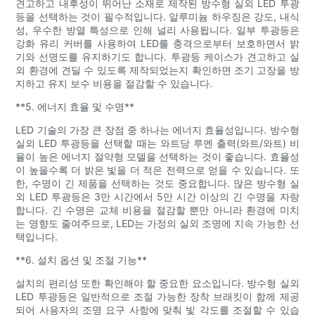
견고하고 내후성이 뛰어난 소재로 제작된 방수형 실외 LED 투광
등을 선택하는 것이 필수적입니다. 알루미늄 하우징은 강도, 내식
성, 우수한 방열 특성으로 인해 널리 사용됩니다. 일부 투광등은
강화 유리 커버를 사용하여 LED를 충격으로부터 보호하면서 밝
기와 선명도를 유지하기도 합니다. 투광등 케이스가 견고하고 실
외 환경에 견딜 수 있도록 제작되었는지 확인하면 조기 고장을 방
지하고 유지 보수 비용을 절감할 수 있습니다.
**5. 에너지 효율 및 수명**
LED 기술의 가장 큰 장점 중 하나는 에너지 효율성입니다. 방수형
실외 LED 투광등을 선택할 때는 와트당 루멘 출력(와트/와트) 비
율이 높은 에너지 절약형 모델을 선택하는 것이 좋습니다. 효율성
이 높을수록 더 밝은 빛을 더 적은 전력으로 얻을 수 있습니다. 또
한, 수명이 긴 제품을 선택하는 것도 중요합니다. 많은 방수형 실
외 LED 투광등은 3만 시간에서 5만 시간 이상의 긴 수명을 자랑
합니다. 긴 수명은 교체 비용을 절감할 뿐만 아니라 환경에 미치
는 영향도 줄여주므로, LED는 가정의 실외 조명에 지속 가능한 선
택입니다.
**6. 설치 옵션 및 조절 기능**
설치의 편리성 또한 확인해야 할 중요한 요소입니다. 방수형 실외
LED 투광등은 일반적으로 조절 가능한 장착 브래킷이 함께 제공
되어 사용자의 조명 요구 사항에 맞춰 빛 각도를 조절할 수 있습