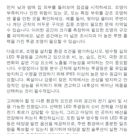
먼저 낮과 밤에 집 외부를 둘러보며 점검을 시작하세요. 조명이
부족하거나 안전 위험이 있는 곳, 또는 특정 부위를 강조 조명하
면 좋을 만한 곳을 확인하세요. 예를 들어, 뒷마당 울타리 주변이
나 계단 근처의 어두운 구석은 집중 조명이 필요한 문제 지역일
수 있습니다. 이러한 공간의 크기를 측정하여 필요한 조명의 규모
를 파악하세요. 넓은 공간에는 더 넓은 조사각과 더 높은 루멘 출
력을 가진 투광 조명이 필요할 수 있습니다.
다음으로, 조명을 설치할 환경 조건을 평가하십시오. 방수형 실외
LED 투광등을 고려하고 있으므로 비, 눈, 습도, 먼지, 극한 온도
변화와 같은 기상 요소에 노출될 가능성을 파악하는 것이 중요합
니다. 수영장이나 정원 분수 근처에 설치하는 투광등은 물 유입을
방지하고 수명을 연장하기 위해 IP65 이상의 높은 방수 등급이 필
요합니다. 폭설이나 강풍이 잦은 지역에서는 손상을 방지하고 안
정적인 성능을 유지하기 위해 견고하고 내후성이 뛰어난 제품을
선택하는 것이 필수적입니다.
고려해야 할 또 다른 환경적 요인은 야외 공간의 전기 설비 및 사
용 가능한 전원입니다. 선택한 LED 투광등의 소비 전력을 가정용
전기 회로가 감당할 수 있는지, 그리고 마당의 먼 곳까지 배선을
연장해야 하는지 확인하십시오. 또한 일부 방수형 야외 LED 투광
등은 태양광 발전 옵션을 제공하므로, 주변 환경에서 충분한 일조
량을 확보할 수 있는지 평가하여 태양광 발전 솔루션이 실현 가능