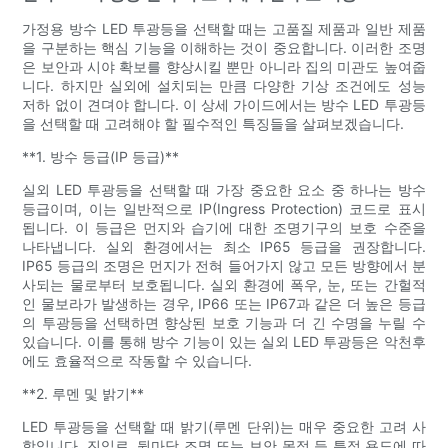
가정용 방수 LED 투광등을 선택할 때는 고품질 제품과 일반 제품
을 구분하는 핵심 기능을 이해하는 것이 중요합니다. 이러한 조명
은 보안과 시야 확보를 향상시킬 뿐만 아니라 집의 미관도 높여줍
니다. 하지만 실외에 설치되는 만큼 다양한 기상 조건에도 성능
저하 없이 견뎌야 합니다. 이 상세 가이드에서는 방수 LED 투광등
을 선택할 때 고려해야 할 필수적인 특징들을 살펴보겠습니다.
**1. 방수 등급(IP 등급)**
실외 LED 투광등을 선택할 때 가장 중요한 요소 중 하나는 방수
등급이며, 이는 일반적으로 IP(Ingress Protection) 코드로 표시
됩니다. 이 등급은 먼지와 습기에 대한 조명기구의 보호 수준을
나타냅니다. 실외 환경에서는 최소 IP65 등급을 권장합니다.
IP65 등급의 조명은 먼지가 전혀 들어가지 않고 모든 방향에서 분
사되는 물로부터 보호됩니다. 실외 환경에 폭우, 눈, 또는 간헐적
인 물보라가 발생하는 경우, IP66 또는 IP67과 같은 더 높은 등급
의 투광등을 선택하면 향상된 보호 기능과 더 긴 수명을 누릴 수
있습니다. 이를 통해 방수 기능이 있는 실외 LED 투광등은 악천후
에도 효율적으로 작동할 수 있습니다.
**2. 루멘 및 밝기**
LED 투광등을 선택할 때 밝기(루멘 단위)는 매우 중요한 고려 사
항입니다. 진입로, 뒷마당 조명 또는 보안 목적 등 특정 용도에 따