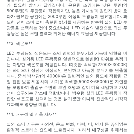
라 필요한 밝기가 달라집니다. 은은한 조명에는 낮은 루멘(약
800루멘)의 투광등이 적합하지만, 높은 가시성과 침입자 방지 효
과가 필요한 공간에는 2000루멘 이상의 투광등이 필요합니다. 과
도한 전력 소비 없이 충분한 밝기를 제공하는 방수형 실외 LED 투
광등을 선택하는 것이 중요합니다. LED 기술의 발전으로 최신 투
광등은 높은 루멘 출력과 뛰어난 에너지 효율을 제공합니다.
**3. 색온도**
LED 투광등의 색온도는 조명 영역의 분위기와 기능에 영향을 미
칩니다. 실외용 LED 투광등은 일반적으로 켈빈(K) 단위로 측정되
는 다양한 색온도를 제공합니다. 따뜻한 백색광(2700K~3000K)
은 파티오나 정원에 이상적인 편안하고 아늑한 분위기를 연출합
니다. 중성 백색광(약 4000K)은 일반적인 실외 용도에 적합한 균
형 잡힌 빛을 제공하며, 차가운 백색광(5000K~6500K)은 자연광
을 모방하여 출입구 주변의 보안 조명과 같이 더욱 세밀하고 가시
성이 요구되는 장소에 적합합니다. 방수형 실외 LED 투광등에 적
합한 색온도를 선택하는 것은 밝기뿐만 아니라 전반적인 시각적
효과에도 영향을 미칩니다.
**4. 내구성 및 건축 자재**
실외 조명 기구는 자외선, 온도 변화, 바람, 비, 먼지 등 끊임없는
환경적 스트레스 요인에 노출됩니다. 따라서 내구성을 위해서는