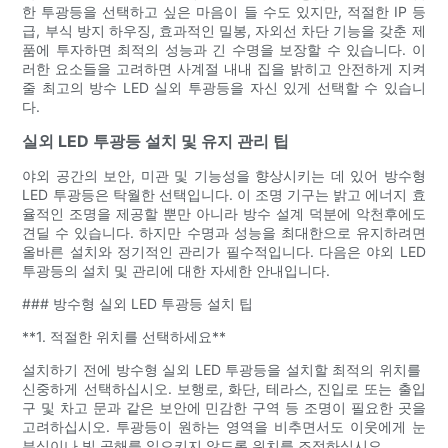
한 투광등을 선택하고 싶은 마음이 들 수도 있지만, 적절한 IP 등
급, 부식 방지 하우징, 효과적인 밀봉, 자외선 차단 기능을 갖춘 제
품에 투자하면 최적의 성능과 긴 수명을 보장할 수 있습니다. 이
러한 요소들을 고려하면 사계절 내내 집을 밝히고 안전하게 지켜
줄 최고의 방수 LED 실외 투광등을 자신 있게 선택할 수 있습니
다.
실외 LED 투광등 설치 및 유지 관리 팁
야외 공간의 보안, 미관 및 기능성을 향상시키는 데 있어 방수형
LED 투광등은 탁월한 선택입니다. 이 조명 기구는 밝고 에너지 효
율적인 조명을 제공할 뿐만 아니라 방수 설계 덕분에 악천후에도
견딜 수 있습니다. 하지만 수명과 성능을 최대한으로 유지하려면
올바른 설치와 정기적인 관리가 필수적입니다. 다음은 야외 LED
투광등의 설치 및 관리에 대한 자세한 안내입니다.
### 방수형 실외 LED 투광등 설치 팁
**1. 적절한 위치를 선택하세요**
설치하기 전에 방수형 실외 LED 투광등을 설치할 최적의 위치를 ​​
신중하게 선택하십시오. 보행로, 화단, 테라스, 진입로 또는 출입
구 및 차고 문과 같은 보안에 민감한 구역 등 조명이 필요한 곳을
고려하십시오. 투광등이 원하는 영역을 비추면서도 이웃에게 눈
부심이나 빛 공해를 일으키지 않도록 위치를 조정하십시오.