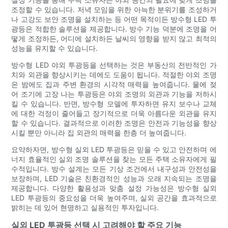
조정할 수 있습니다. 저녁 모임을 위한 아늑한 분위기를 조성하거
나 고강도 보안 조명을 설치하는 등 어떤 목적이든 방수형 LED 투
광등은 적합한 솔루션을 제공합니다. 방수 기능 덕분에 조명을 어
떻게 조정하든, 어디에 설치하든 날씨의 영향을 받지 않고 최적의
성능을 유지할 수 있습니다.
방수형 LED 야외 투광등을 선택하는 것은 부동산의 전반적인 가
치와 외관을 향상시키는 데에도 도움이 됩니다. 적절한 야외 조명
은 밤에도 집과 주변 환경의 시각적 매력을 높여줍니다. 물에 젖
어 조기에 고장 나는 투광등은 야외 조명의 외관과 기능을 저하시
킬 수 있습니다. 반면, 방수형 모델에 투자하면 유지 보수나 교체
에 대한 걱정이 줄어들고 장기적으로 더욱 아름다운 외관을 유지
할 수 있습니다. 결과적으로 이러한 조명은 안전과 기능성을 향상
시킬 뿐만 아니라 집 외관의 매력을 한층 더 높여줍니다.
요약하자면, 방수형 실외 LED 투광등은 믿을 수 있고 안전하며 에
너지 효율적인 실외 조명 솔루션을 찾는 모든 주택 소유자에게 필
수적입니다. 방수 설계는 모든 기상 조건에서 내구성과 안전성을
보장하며, LED 기술은 친환경적인 성능과 오래 지속되는 조명을
제공합니다. 다양한 활용성과 맞춤 설정 가능성은 방수형 실외
LED 투광등의 중요성을 더욱 높여주며, 실외 공간을 효과적으로
밝히는 데 있어 현명하고 실용적인 투자입니다.
실외 LED 투광등 선택 시 고려해야 할 주요 기능