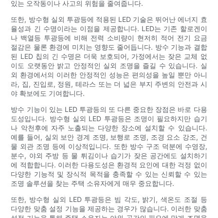
있는 오작동이나 사고의 위험을 줄여줍니다.
또한, 방수형 실외 투광등에 적용된 LED 기술은 뛰어난 에너지 효
율성과 긴 수명이라는 이점을 제공합니다. LED는 기존 할로겐이
나 백열등 투광등에 비해 전력 소비량이 현저히 적어 전기 요금
절감은 물론 환경에 미치는 영향도 줄어듭니다. 방수 기능과 결합
된 LED 칩의 긴 수명은 더욱 보호되어, 가정에서는 잦은 교체 없
이도 오랫동안 밝고 안정적인 실외 조명을 즐길 수 있습니다. 실
외 환경에서의 이러한 안정적인 성능은 편의성을 높일 뿐만 아니
라, 집, 진입로, 정원, 테라스 또는 더 넓은 부지 주변의 안전과 시
야 확보에도 기여합니다.
방수 기능이 있는 LED 투광등의 또 다른 중요한 장점은 바로 다용
도성입니다. 방수형 실외 LED 투광등은 조명이 필요하지만 습기
나 악천후에 자주 노출되는 다양한 장소에 설치할 수 있습니다.
예를 들어, 실외 보안 경계 조명, 보행로 조명, 조경 요소 강조, 건
물 외관 조명 등에 이상적입니다. 또한 방수 구조 덕분에 수영장,
분수, 야외 주방 등 물 튀김이나 습기가 잦은 공간에도 설치하기
에 적합합니다. 이러한 다용도성은 환경적 요인에 대한 걱정 없이
다양한 기능적 및 장식적 목적을 충족할 수 있는 신뢰할 수 있는
조명 솔루션을 찾는 주택 소유자에게 매우 중요합니다.
또한, 방수형 실외 LED 투광등은 빔 각도, 밝기, 색온도 조절 등
다양한 맞춤 설정 기능을 제공하는 경우가 많습니다. 이러한 맞춤
설정 기능을 통해 주택 소유자는 야외 공간의 필요에 맞게 조명을