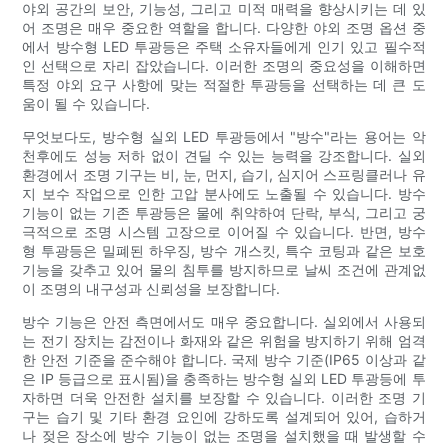
야외 공간의 보안, 기능성, 그리고 미적 매력을 향상시키는 데 있
어 조명은 매우 중요한 역할을 합니다. 다양한 야외 조명 옵션 중
에서 방수형 LED 투광등은 주택 소유자들에게 인기 있고 필수적
인 선택으로 자리 잡았습니다. 이러한 조명의 중요성을 이해하면
특정 야외 요구 사항에 맞는 적절한 투광등을 선택하는 데 큰 도
움이 될 수 있습니다.
무엇보다도, 방수형 실외 LED 투광등에서 "방수"라는 용어는 악
천후에도 성능 저하 없이 견딜 수 있는 능력을 강조합니다. 실외
환경에서 조명 기구는 비, 눈, 먼지, 습기, 심지어 스프링클러나 유
지 보수 작업으로 인한 고압 분사에도 노출될 수 있습니다. 방수
기능이 없는 기존 투광등은 물에 취약하여 단락, 부식, 그리고 궁
극적으로 조명 시스템 고장으로 이어질 수 있습니다. 반면, 방수
형 투광등은 밀폐된 하우징, 방수 개스킷, 특수 코팅과 같은 보호
기능을 갖추고 있어 물의 침투를 방지하므로 날씨 조건에 관계없
이 조명의 내구성과 신뢰성을 보장합니다.
방수 기능은 안전 측면에서도 매우 중요합니다. 실외에서 사용되
는 전기 장치는 감전이나 화재와 같은 위험을 방지하기 위해 엄격
한 안전 기준을 준수해야 합니다. 국제 방수 기준(IP65 이상과 같
은 IP 등급으로 표시됨)을 충족하는 방수형 실외 LED 투광등에 투
자하면 더욱 안전한 설치를 보장할 수 있습니다. 이러한 조명 기
구는 습기 및 기타 환경 요인에 강하도록 설계되어 있어, 습하거
나 젖은 장소에 방수 기능이 없는 조명을 설치했을 때 발생할 수