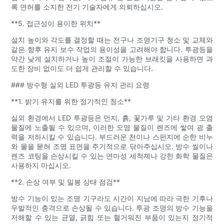
록 면허를 소지한 전기 기술자에게 의뢰하십시오.
**5. 접근성이 용이한 위치**
설치 높이와 각도를 결정할 때는 전구나 조명기구 청소 및 교체와
같은 향후 유지 보수 작업의 용이성을 고려해야 합니다. 투광등을
약간 낮게 설치하거나 높이 조절이 가능한 브래킷을 사용하면 과
도한 장비 없이도 더 쉽게 관리할 수 있습니다.
### 방수형 실외 LED 투광등 유지 관리 요령
**1. 밝기 유지를 위한 정기적인 청소**
실외 환경에서 LED 투광등은 먼지, 흙, 꽃가루 및 기타 환경 오염
물질에 노출될 수 있으며, 이러한 오염 물질이 렌즈에 쌓여 광 출
력을 저하시킬 수 있습니다. 부드러운 천이나 스펀지에 순한 비누
와 물을 묻혀 조명 표면을 주기적으로 닦아주십시오. 방수 씰이나
렌즈 코팅을 손상시킬 수 있는 연마성 세척제나 강한 화학 물질은
사용하지 마십시오.
**2. 손상 여부 및 밀봉 상태 점검**
방수 기능이 있는 조명 기구라도 시간이 지남에 따라 극한 기후나
우발적인 충격으로 손상될 수 있습니다. 투광 조명의 방수 기능을
저해할 수 있는 균열, 긁힘 또는 헐거워진 부품이 있는지 정기적