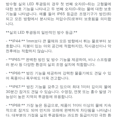
방수형 실외 LED 투광등의 경우 첫 번째 숫자(0~6)는 고형물에
대한 보호 기능을 나타내고 두 번째 숫자(0~9)는 물에 대한 보호
기능을 나타냅니다. 예를 들어 IP65 등급은 조명기구가 방진(6)
되고 모든 방향에서 분사되는 저압수(5)로부터 보호됨을 의미합
니다.
**실외 LED 투광등의 일반적인 방수 등급:**
- **IP44:** 1mm보다 큰 물체와 모든 방향에서 튀는 물로부터 보
호합니다. 지붕이 있는 야외 공간에 적합하지만, 직사광선이나 악
천후에는 적합하지 않습니다.
- **IP65:** 완벽한 방진 및 방수 기능을 제공하며, 비나 스프링클
러 분사 등 다양한 환경의 실외 조명 설치에 적합합니다.
- **IP66:** 방진 기능을 제공하며 강력한 물줄기에도 견딜 수 있
어 폭풍이나 폭우에도 더욱 견고합니다.
- **IP67:** 방진 기능을 갖추고 있으며 최대 1미터 깊이의 물에
30분간 잠겨도 견딜 수 있습니다. 수영장, 연못 또는 홍수 발생 가
능성이 높은 지역의 투광등에 유용합니다.
- **IP68:** 가장 높은 등급으로, 제품이 1미터 이상의 물에 지속
적으로 잠겨도 되며 먼지와 모래에 완벽하게 차단됨을 나타냅니
다. 대부분의 가정용 실외 투광등에는 과도한 등급이지만 극한 환