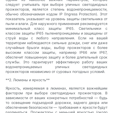
следует учитывать при выборе уличных светодиодных
прожекторов, является степень водонепроницаемости,
обычно обозначаемая кодом IP (Ingress Protection). Этот
показатель указывает на уровень защиты светильника от
пыли и влаги. Для наружного применения рекомендуется
минимальный класс защиты IP65. Светильники с
классом защиты IP65 пыленепроницаемы и защищены от
струй воды с любого направления. Если на вашей
территории наблюдаются сильные дожди, снег или даже
случайные брызги воды, выбор прожекторов с более
высоким классом защиты, например IP66 или IP67,
обеспечит повышенную защиту и более длительный срок
службы. Это гарантирует эффективную работу ваших
водонепроницаемых уличных светодиодных
прожекторов независимо от суровых погодных условий.
**2. Люмены и яркость**
Яркость, измеряемая в люменах, является важнейшим
фактором при выборе светодиодных прожекторов. В
зависимости от ваших конкретных потребностей — будь
то освещение подъездной дорожки, заднего двора или
обеспечение безопасности — требования к яркости будут
различаться. Прожекторы с меньшей яркостью (около