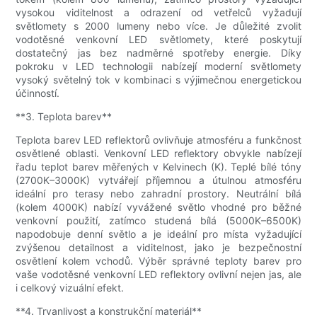
vysokou viditelnost a odrazení od vetřelců vyžadují
světlomety s 2000 lumeny nebo více. Je důležité zvolit
vodotěsné venkovní LED světlomety, které poskytují
dostatečný jas bez nadměrné spotřeby energie. Díky
pokroku v LED technologii nabízejí moderní světlomety
vysoký světelný tok v kombinaci s výjimečnou energetickou
účinností.
**3. Teplota barev**
Teplota barev LED reflektorů ovlivňuje atmosféru a funkčnost
osvětlené oblasti. Venkovní LED reflektory obvykle nabízejí
řadu teplot barev měřených v Kelvinech (K). Teplé bílé tóny
(2700K–3000K) vytvářejí příjemnou a útulnou atmosféru
ideální pro terasy nebo zahradní prostory. Neutrální bílá
(kolem 4000K) nabízí vyvážené světlo vhodné pro běžné
venkovní použití, zatímco studená bílá (5000K–6500K)
napodobuje denní světlo a je ideální pro místa vyžadující
zvýšenou detailnost a viditelnost, jako je bezpečnostní
osvětlení kolem vchodů. Výběr správné teploty barev pro
vaše vodotěsné venkovní LED reflektory ovlivní nejen jas, ale
i celkový vizuální efekt.
**4. Trvanlivost a konstrukční materiál**