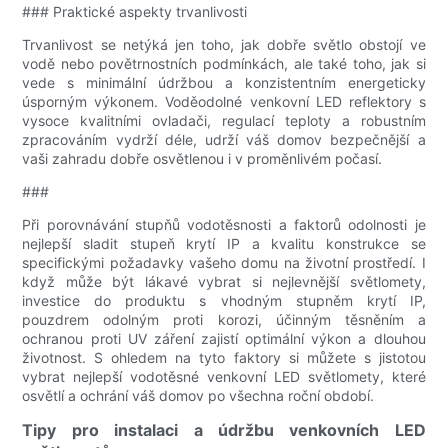
### Praktické aspekty trvanlivosti
Trvanlivost se netýká jen toho, jak dobře světlo obstojí ve
vodě nebo povětrnostních podmínkách, ale také toho, jak si
vede s minimální údržbou a konzistentním energeticky
úsporným výkonem. Voděodolné venkovní LED reflektory s
vysoce kvalitními ovladači, regulací teploty a robustním
zpracováním vydrží déle, udrží váš domov bezpečnější a
vaši zahradu dobře osvětlenou i v proměnlivém počasí.
###
Při porovnávání stupňů vodotěsnosti a faktorů odolnosti je
nejlepší sladit stupeň krytí IP a kvalitu konstrukce se
specifickými požadavky vašeho domu na životní prostředí. I
když může být lákavé vybrat si nejlevnější světlomety,
investice do produktu s vhodným stupněm krytí IP,
pouzdrem odolným proti korozi, účinným těsněním a
ochranou proti UV záření zajistí optimální výkon a dlouhou
životnost. S ohledem na tyto faktory si můžete s jistotou
vybrat nejlepší vodotěsné venkovní LED světlomety, které
osvětlí a ochrání váš domov po všechna roční období.
Tipy pro instalaci a údržbu venkovních LED