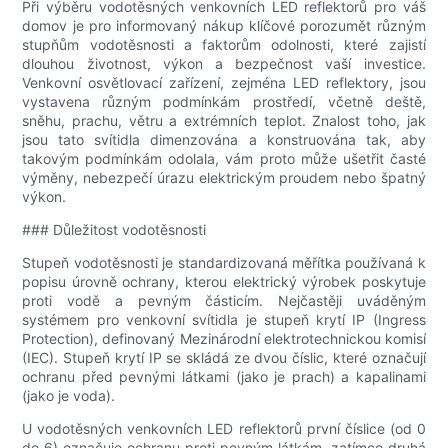
Při výběru vodotěsných venkovních LED reflektorů pro váš
domov je pro informovaný nákup klíčové porozumět různým
stupňům vodotěsnosti a faktorům odolnosti, které zajistí
dlouhou životnost, výkon a bezpečnost vaší investice.
Venkovní osvětlovací zařízení, zejména LED reflektory, jsou
vystavena různým podmínkám prostředí, včetně deště,
sněhu, prachu, větru a extrémních teplot. Znalost toho, jak
jsou tato svítidla dimenzována a konstruována tak, aby
takovým podmínkám odolala, vám proto může ušetřit časté
výměny, nebezpečí úrazu elektrickým proudem nebo špatný
výkon.
### Důležitost vodotěsnosti
Stupeň vodotěsnosti je standardizovaná měřítka používaná k
popisu úrovně ochrany, kterou elektrický výrobek poskytuje
proti vodě a pevným částicím. Nejčastěji uváděným
systémem pro venkovní svítidla je stupeň krytí IP (Ingress
Protection), definovaný Mezinárodní elektrotechnickou komisí
(IEC). Stupeň krytí IP se skládá ze dvou číslic, které označují
ochranu před pevnými látkami (jako je prach) a kapalinami
(jako je voda).
U vodotěsných venkovních LED reflektorů první číslice (od 0
do 6) označuje ochranu proti pevným látkám, zatímco druhá