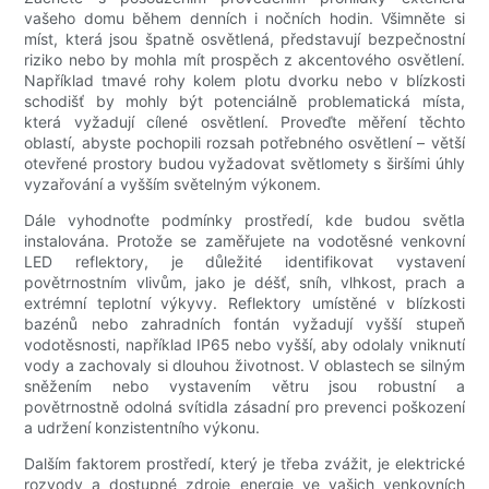
vašeho domu během denních i nočních hodin. Všimněte si
míst, která jsou špatně osvětlená, představují bezpečnostní
riziko nebo by mohla mít prospěch z akcentového osvětlení.
Například tmavé rohy kolem plotu dvorku nebo v blízkosti
schodišť by mohly být potenciálně problematická místa,
která vyžadují cílené osvětlení. Proveďte měření těchto
oblastí, abyste pochopili rozsah potřebného osvětlení – větší
otevřené prostory budou vyžadovat světlomety s širšími úhly
vyzařování a vyšším světelným výkonem.
Dále vyhodnoťte podmínky prostředí, kde budou světla
instalována. Protože se zaměřujete na vodotěsné venkovní
LED reflektory, je důležité identifikovat vystavení
povětrnostním vlivům, jako je déšť, sníh, vlhkost, prach a
extrémní teplotní výkyvy. Reflektory umístěné v blízkosti
bazénů nebo zahradních fontán vyžadují vyšší stupeň
vodotěsnosti, například IP65 nebo vyšší, aby odolaly vniknutí
vody a zachovaly si dlouhou životnost. V oblastech se silným
sněžením nebo vystavením větru jsou robustní a
povětrnostně odolná svítidla zásadní pro prevenci poškození
a udržení konzistentního výkonu.
Dalším faktorem prostředí, který je třeba zvážit, je elektrické
rozvody a dostupné zdroje energie ve vašich venkovních