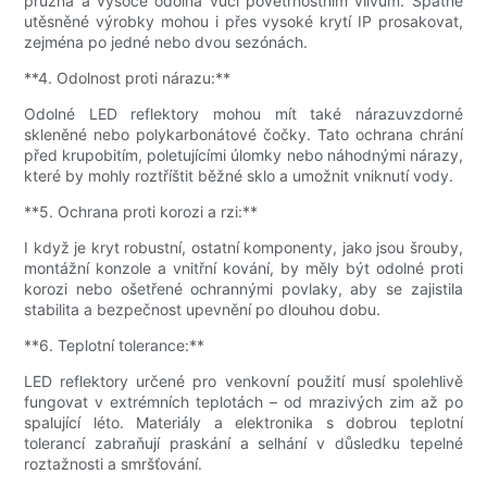
pružná a vysoce odolná vůči povětrnostním vlivům. Špatně
utěsněné výrobky mohou i přes vysoké krytí IP prosakovat,
zejména po jedné nebo dvou sezónách.
**4. Odolnost proti nárazu:**
Odolné LED reflektory mohou mít také nárazuvzdorné
skleněné nebo polykarbonátové čočky. Tato ochrana chrání
před krupobitím, poletujícími úlomky nebo náhodnými nárazy,
které by mohly roztříštit běžné sklo a umožnit vniknutí vody.
**5. Ochrana proti korozi a rzi:**
I když je kryt robustní, ostatní komponenty, jako jsou šrouby,
montážní konzole a vnitřní kování, by měly být odolné proti
korozi nebo ošetřené ochrannými povlaky, aby se zajistila
stabilita a bezpečnost upevnění po dlouhou dobu.
**6. Teplotní tolerance:**
LED reflektory určené pro venkovní použití musí spolehlivě
fungovat v extrémních teplotách – od mrazivých zim až po
spalující léto. Materiály a elektronika s dobrou teplotní
tolerancí zabraňují praskání a selhání v důsledku tepelné
roztažnosti a smršťování.