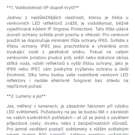
**1. Voděodolnost (IP stupeň krytí)**
Jednou z nejdůležitějších vlastností, kterou je třeba u
venkovních LED reflektorů zvážit, je vodotěsnost, běžně
vyjadřovaná kódem IP (Ingress Protection). Tato třída udává
úroveň ochrany svítidla proti prachu a vlhkosti. Pro venkovní
použití se doporučuje minimální třída ochrany IP65. Svítidla s
třídou ochrany IP65 jsou prachotěsná a chráněná proti
tryskající vodě z jakéhokoli směru. Pokud ve vašem
venkovním prostoru prudce prší, sněží nebo dokonce občas
stříká voda, výběr reflektorů s vyšší třídou ochrany, jako je
IP66 nebo IP67, vám poskytne zvýšenou ochranu a delší
životnost. Díky tomu budou vaše vodotěsné venkovní LED
reflektory i nadále efektivně fungovat bez ohledu na
nepříznivé počasí.
**2. Lumeny a jas**
Jas, měřený v lumenech, je zásadním faktorem při výběru
LED světlometů. Požadavky na jas se budou lišit v závislosti
na vašich konkrétních potřebách – ať už se jedná o osvětlení
příjezdové cesty, dvorku nebo z bezpečnostních důvodů.
Pro jemné osvětlení postačí světlomety s nižším světelným
tokem (kolem 800 lumenů), zatímco prostory vyžadující