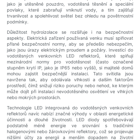
jako je utěsněné pouzdro, vodotěsná těsnění a speciální
povlaky, které zabraňují vniknutí vody, a tím zajišťují
trvanlivost a spolehlivost světel bez ohledu na povětrnostní
podmínky.
Důležitost hydroizolace se rozšiřuje i na bezpečnostní
aspekty. Elektrická zařízení používaná venku musí splňovat
přísné bezpečnostní normy, aby se předešlo nebezpečím,
jako jsou úrazy elektrickým proudem a požáry. Investicí do
vodotěsných venkovních LED reflektorů, které splňují
mezinárodní normy pro vodotěsnost (často označené
stupněm krytí IP, jako je IP65 nebo vyšší), si majitelé domů
mohou zajistit bezpečnější instalaci. Tato svítidla jsou
navržena tak, aby odolávala vlhkosti a dalším faktorům
prostředí, čímž snižují riziko poruchy nebo nehod, ke kterým
může dojít při instalaci nevodotěsného osvětlení ve vlhkých
nebo mokrých prostorách.
Technologie LED integrovaná do vodotěsných venkovních
reflektorů navíc nabízí značné výhody v oblasti energetické
účinnosti a dlouhé životnosti. LED diody spotřebovávají
podstatně méně energie ve srovnání s tradičními
halogenovými nebo žárovkovými reflektory, což se projevuje
nižšími účty za energii a menším dopadem na životní