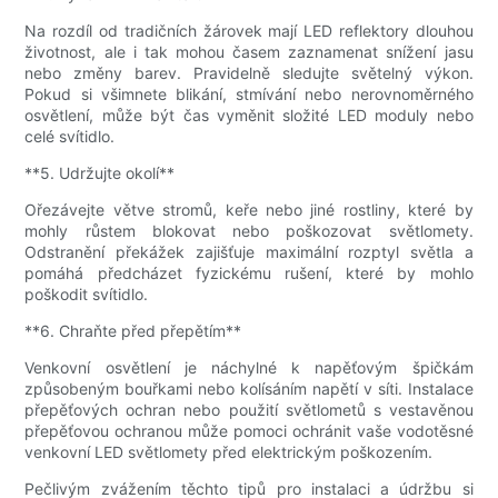
Na rozdíl od tradičních žárovek mají LED reflektory dlouhou
životnost, ale i tak mohou časem zaznamenat snížení jasu
nebo změny barev. Pravidelně sledujte světelný výkon.
Pokud si všimnete blikání, stmívání nebo nerovnoměrného
osvětlení, může být čas vyměnit složité LED moduly nebo
celé svítidlo.
**5. Udržujte okolí**
Ořezávejte větve stromů, keře nebo jiné rostliny, které by
mohly růstem blokovat nebo poškozovat světlomety.
Odstranění překážek zajišťuje maximální rozptyl světla a
pomáhá předcházet fyzickému rušení, které by mohlo
poškodit svítidlo.
**6. Chraňte před přepětím**
Venkovní osvětlení je náchylné k napěťovým špičkám
způsobeným bouřkami nebo kolísáním napětí v síti. Instalace
přepěťových ochran nebo použití světlometů s vestavěnou
přepěťovou ochranou může pomoci ochránit vaše vodotěsné
venkovní LED světlomety před elektrickým poškozením.
Pečlivým zvážením těchto tipů pro instalaci a údržbu si