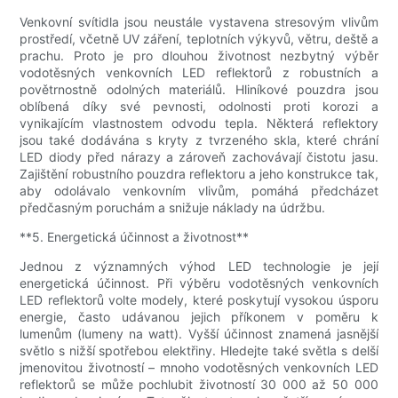
Venkovní svítidla jsou neustále vystavena stresovým vlivům
prostředí, včetně UV záření, teplotních výkyvů, větru, deště a
prachu. Proto je pro dlouhou životnost nezbytný výběr
vodotěsných venkovních LED reflektorů z robustních a
povětrnostně odolných materiálů. Hliníkové pouzdra jsou
oblíbená díky své pevnosti, odolnosti proti korozi a
vynikajícím vlastnostem odvodu tepla. Některá reflektory
jsou také dodávána s kryty z tvrzeného skla, které chrání
LED diody před nárazy a zároveň zachovávají čistotu jasu.
Zajištění robustního pouzdra reflektoru a jeho konstrukce tak,
aby odolávalo venkovním vlivům, pomáhá předcházet
předčasným poruchám a snižuje náklady na údržbu.
**5. Energetická účinnost a životnost**
Jednou z významných výhod LED technologie je její
energetická účinnost. Při výběru vodotěsných venkovních
LED reflektorů volte modely, které poskytují vysokou úsporu
energie, často udávanou jejich příkonem v poměru k
lumenům (lumeny na watt). Vyšší účinnost znamená jasnější
světlo s nižší spotřebou elektřiny. Hledejte také světla s delší
jmenovitou životností – mnoho vodotěsných venkovních LED
reflektorů se může pochlubit životností 30 000 až 50 000