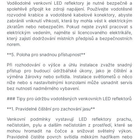
Voděodolné venkovní LED reflektory je nutné bezpečně a
spolehlivě připojit ke zdroji napájení. Používejte vodotěsné
rozvodné krabice a vodotěsné kabelové konektory, abyste
zabránili vniknutí vlhkosti, která by mohla vést k elektrickým
zkratům nebo nebezpečím. Pokud nejste zvyklí pracovat s
elektrickým vedením, najměte si licencovaného elektrikáře,
který zajistí dodržování místních předpisů a bezpečnostních
norem.
**5. Poloha pro snadnou přístupnost**
Při rozhodování o výšce a úhlu instalace zvažte snadný
přístup pro budoucí údržbářské úkony, jako je čištění a
výměna žárovky nebo svítidla. Instalace světlometů o něco
níže nebo s nastavitelnými konzolami může usnadnit servis
bez nutnosti nadměrného vybavení.
### Tipy pro údržbu vodotěsných venkovních LED reflektorů
**1. Pravidelné čištění pro zachování jasu**
Venkovní podmínky vystavují LED reflektory prachu,
nečistotám, pylu a dalším nečistotám z prostředí, které se
mohou hromadit na čočce a snižovat světelný výkon.
Pravidelně čistěte povrch svítidla měkkým hadříkem nebo