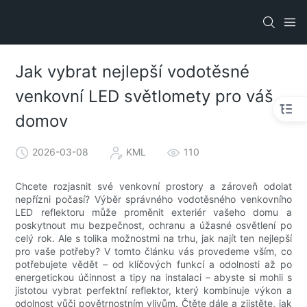
Jak vybrat nejlepší vodotěsné
venkovní LED světlomety pro váš
domov
2026-03-08
KML
110
Chcete rozjasnit své venkovní prostory a zároveň odolat
nepřízni počasí? Výběr správného vodotěsného venkovního
LED reflektoru může proměnit exteriér vašeho domu a
poskytnout mu bezpečnost, ochranu a úžasné osvětlení po
celý rok. Ale s tolika možnostmi na trhu, jak najít ten nejlepší
pro vaše potřeby? V tomto článku vás provedeme vším, co
potřebujete vědět – od klíčových funkcí a odolnosti až po
energetickou účinnost a tipy na instalaci – abyste si mohli s
jistotou vybrat perfektní reflektor, který kombinuje výkon a
odolnost vůči povětrnostním vlivům. Čtěte dále a zjistěte, jak