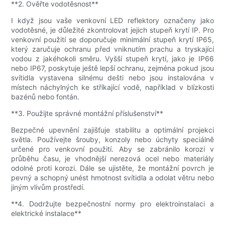
**2. Ověřte vodotěsnost**
I když jsou vaše venkovní LED reflektory označeny jako
vodotěsné, je důležité zkontrolovat jejich stupeň krytí IP. Pro
venkovní použití se doporučuje minimální stupeň krytí IP65,
který zaručuje ochranu před vniknutím prachu a tryskající
vodou z jakéhokoli směru. Vyšší stupeň krytí, jako je IP66
nebo IP67, poskytuje ještě lepší ochranu, zejména pokud jsou
svítidla vystavena silnému dešti nebo jsou instalována v
místech náchylných ke stříkající vodě, například v blízkosti
bazénů nebo fontán.
**3. Použijte správné montážní příslušenství**
Bezpečné upevnění zajišťuje stabilitu a optimální projekci
světla. Používejte šrouby, konzoly nebo úchyty speciálně
určené pro venkovní použití. Aby se zabránilo korozi v
průběhu času, je vhodnější nerezová ocel nebo materiály
odolné proti korozi. Dále se ujistěte, že montážní povrch je
pevný a schopný unést hmotnost svítidla a odolat větru nebo
jiným vlivům prostředí.
**4. Dodržujte bezpečnostní normy pro elektroinstalaci a
elektrické instalace**