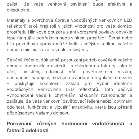
zajistí, že vaše venkovní osvětlení bude efektivní a
ohleduplné.
Materiály a povrchová úprava vodotěsných venkovních LED
reflektorů také hrají roli v jejich vhodnosti pro vaše domácí
prostředí. Hliníkové pouzdra s antikorozními povlaky obvykle
lépe fungují v pobřežním nebo vlhkém prostředí. Černá nebo
bílá povrchová úprava může ladit s vnější estetikou vašeho
domu a minimalizovat vizuální rušivý vliv.
Stručně řečeno, důkladné posouzení potřeb osvětlení vašeho
domu a podmínek prostředí – s ohledem na faktory, jako je
účel, umístění, odolnost vůči povětrnostním vlivům,
dostupnost napájení, možnosti ovládání a regulační omezení
– poskytuje komplexní základ pro výběr ideálních
vodotěsných venkovních LED reflektorů. Toto pečlivé
vyhodnocení vede k chytřejším nákupním rozhodnutím a
zajišťuje, že vaše venkovní osvětlovací řešení nabízí optimální
odolnost, funkčnost a vizuální atraktivitu, která jsou přesně
přizpůsobena vašemu domovu.
Porovnání různých hodnocení vodotěsnosti a
faktorů odolnosti