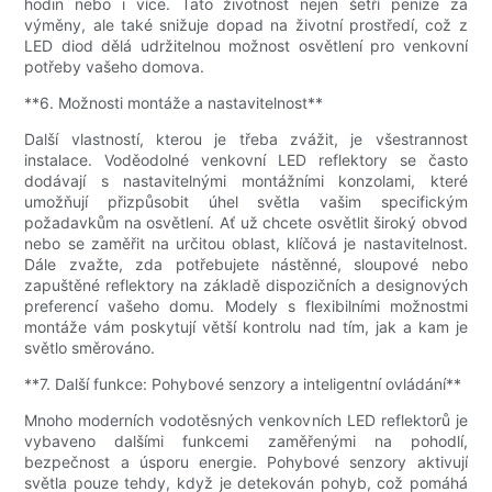
hodin nebo i více. Tato životnost nejen šetří peníze za
výměny, ale také snižuje dopad na životní prostředí, což z
LED diod dělá udržitelnou možnost osvětlení pro venkovní
potřeby vašeho domova.
**6. Možnosti montáže a nastavitelnost**
Další vlastností, kterou je třeba zvážit, je všestrannost
instalace. Voděodolné venkovní LED reflektory se často
dodávají s nastavitelnými montážními konzolami, které
umožňují přizpůsobit úhel světla vašim specifickým
požadavkům na osvětlení. Ať už chcete osvětlit široký obvod
nebo se zaměřit na určitou oblast, klíčová je nastavitelnost.
Dále zvažte, zda potřebujete nástěnné, sloupové nebo
zapuštěné reflektory na základě dispozičních a designových
preferencí vašeho domu. Modely s flexibilními možnostmi
montáže vám poskytují větší kontrolu nad tím, jak a kam je
světlo směrováno.
**7. Další funkce: Pohybové senzory a inteligentní ovládání**
Mnoho moderních vodotěsných venkovních LED reflektorů je
vybaveno dalšími funkcemi zaměřenými na pohodlí,
bezpečnost a úsporu energie. Pohybové senzory aktivují
světla pouze tehdy, když je detekován pohyb, což pomáhá