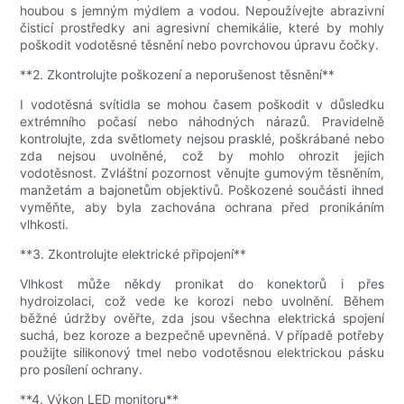
houbou s jemným mýdlem a vodou. Nepoužívejte abrazivní
čisticí prostředky ani agresivní chemikálie, které by mohly
poškodit vodotěsné těsnění nebo povrchovou úpravu čočky.
**2. Zkontrolujte poškození a neporušenost těsnění**
I vodotěsná svítidla se mohou časem poškodit v důsledku
extrémního počasí nebo náhodných nárazů. Pravidelně
kontrolujte, zda světlomety nejsou prasklé, poškrábané nebo
zda nejsou uvolněné, což by mohlo ohrozit jejich
vodotěsnost. Zvláštní pozornost věnujte gumovým těsněním,
manžetám a bajonetům objektivů. Poškozené součásti ihned
vyměňte, aby byla zachována ochrana před pronikáním
vlhkosti.
**3. Zkontrolujte elektrické připojení**
Vlhkost může někdy pronikat do konektorů i přes
hydroizolaci, což vede ke korozi nebo uvolnění. Během
běžné údržby ověřte, zda jsou všechna elektrická spojení
suchá, bez koroze a bezpečně upevněná. V případě potřeby
použijte silikonový tmel nebo vodotěsnou elektrickou pásku
pro posílení ochrany.
**4. Výkon LED monitoru**