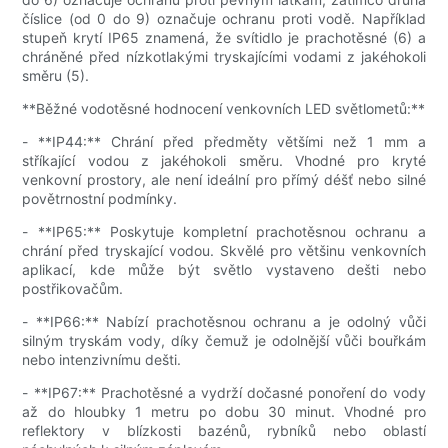
číslice (od 0 do 9) označuje ochranu proti vodě. Například
stupeň krytí IP65 znamená, že svítidlo je prachotěsné (6) a
chráněné před nízkotlakými tryskajícími vodami z jakéhokoli
směru (5).
**Běžné vodotěsné hodnocení venkovních LED světlometů:**
- **IP44:** Chrání před předměty většími než 1 mm a
stříkající vodou z jakéhokoli směru. Vhodné pro kryté
venkovní prostory, ale není ideální pro přímý déšť nebo silné
povětrnostní podmínky.
- **IP65:** Poskytuje kompletní prachotěsnou ochranu a
chrání před tryskající vodou. Skvělé pro většinu venkovních
aplikací, kde může být světlo vystaveno dešti nebo
postřikovačům.
- **IP66:** Nabízí prachotěsnou ochranu a je odolný vůči
silným tryskám vody, díky čemuž je odolnější vůči bouřkám
nebo intenzivnímu dešti.
- **IP67:** Prachotěsné a vydrží dočasné ponoření do vody
až do hloubky 1 metru po dobu 30 minut. Vhodné pro
reflektory v blízkosti bazénů, rybníků nebo oblastí