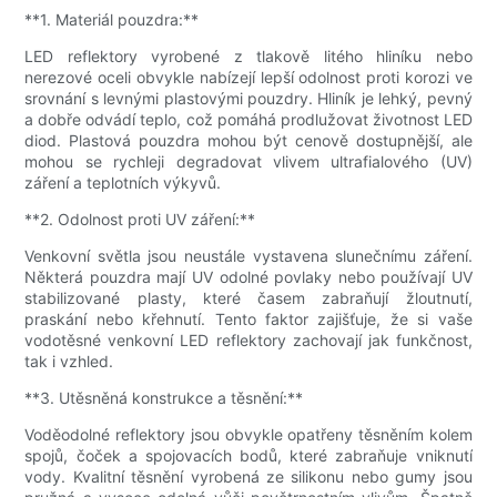
**1. Materiál pouzdra:**
LED reflektory vyrobené z tlakově litého hliníku nebo
nerezové oceli obvykle nabízejí lepší odolnost proti korozi ve
srovnání s levnými plastovými pouzdry. Hliník je lehký, pevný
a dobře odvádí teplo, což pomáhá prodlužovat životnost LED
diod. Plastová pouzdra mohou být cenově dostupnější, ale
mohou se rychleji degradovat vlivem ultrafialového (UV)
záření a teplotních výkyvů.
**2. Odolnost proti UV záření:**
Venkovní světla jsou neustále vystavena slunečnímu záření.
Některá pouzdra mají UV odolné povlaky nebo používají UV
stabilizované plasty, které časem zabraňují žloutnutí,
praskání nebo křehnutí. Tento faktor zajišťuje, že si vaše
vodotěsné venkovní LED reflektory zachovají jak funkčnost,
tak i vzhled.
**3. Utěsněná konstrukce a těsnění:**
Voděodolné reflektory jsou obvykle opatřeny těsněním kolem
spojů, čoček a spojovacích bodů, které zabraňuje vniknutí
vody. Kvalitní těsnění vyrobená ze silikonu nebo gumy jsou