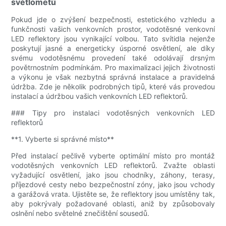
světlometů
Pokud jde o zvýšení bezpečnosti, estetického vzhledu a
funkčnosti vašich venkovních prostor, vodotěsné venkovní
LED reflektory jsou vynikající volbou. Tato svítidla nejenže
poskytují jasné a energeticky úsporné osvětlení, ale díky
svému vodotěsnému provedení také odolávají drsným
povětrnostním podmínkám. Pro maximalizaci jejich životnosti
a výkonu je však nezbytná správná instalace a pravidelná
údržba. Zde je několik podrobných tipů, které vás provedou
instalací a údržbou vašich venkovních LED reflektorů.
### Tipy pro instalaci vodotěsných venkovních LED
reflektorů
**1. Vyberte si správné místo**
Před instalací pečlivě vyberte optimální místo pro montáž
vodotěsných venkovních LED reflektorů. Zvažte oblasti
vyžadující osvětlení, jako jsou chodníky, záhony, terasy,
příjezdové cesty nebo bezpečnostní zóny, jako jsou vchody
a garážová vrata. Ujistěte se, že reflektory jsou umístěny tak,
aby pokrývaly požadované oblasti, aniž by způsobovaly
oslnění nebo světelné znečištění sousedů.