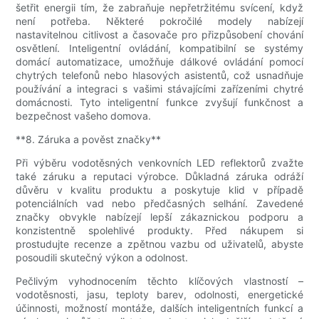
šetřit energii tím, že zabraňuje nepřetržitému svícení, když
není potřeba. Některé pokročilé modely nabízejí
nastavitelnou citlivost a časovače pro přizpůsobení chování
osvětlení. Inteligentní ovládání, kompatibilní se systémy
domácí automatizace, umožňuje dálkové ovládání pomocí
chytrých telefonů nebo hlasových asistentů, což usnadňuje
používání a integraci s vašimi stávajícími zařízeními chytré
domácnosti. Tyto inteligentní funkce zvyšují funkčnost a
bezpečnost vašeho domova.
**8. Záruka a pověst značky**
Při výběru vodotěsných venkovních LED reflektorů zvažte
také záruku a reputaci výrobce. Důkladná záruka odráží
důvěru v kvalitu produktu a poskytuje klid v případě
potenciálních vad nebo předčasných selhání. Zavedené
značky obvykle nabízejí lepší zákaznickou podporu a
konzistentně spolehlivé produkty. Před nákupem si
prostudujte recenze a zpětnou vazbu od uživatelů, abyste
posoudili skutečný výkon a odolnost.
Pečlivým vyhodnocením těchto klíčových vlastností –
vodotěsnosti, jasu, teploty barev, odolnosti, energetické
účinnosti, možností montáže, dalších inteligentních funkcí a