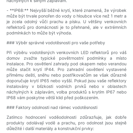
náchylných k silným záplavám.
- **IP68:** Nejvyšší běžné krytí, které znamená, že výrobek
může být trvale ponořen do vody o hloubce více než 1 metr a
je zcela odolný vůči prachu a písku. U většiny venkovních
reflektorů pro domácnosti je to přehnané, ale v extrémních
podmínkách to může být výhoda.
### Výběr správné vodotěsnosti pro vaše potřeby
Při výběru vodotěsných venkovních LED reflektorů pro váš
domov zvažte typické povětrnostní podmínky a místo
instalace. Pro osvětlení zahrady pod okapem nebo verandou
může stačit krytí IP44. Pro zahradní osvětlení vystavené
přímému dešti, sněhu nebo postřikovačům se však důrazně
doporučuje krytí IP65 nebo vyšší. Pokud jsou vaše reflektory
instalovány v blízkosti vodních prvků nebo v oblastech
náchylných k záplavám, volba produktů s krytím IP67 nebo
IP68 vám poskytne větší klid před poškozením.
### Faktory odolnosti nad rámec vodotěsnosti
Zatímco hodnocení voděodolnosti zdůrazňuje, jak dobře
produkty odolávají vodě a prachu, pro odolnost jsou stejně
důležité i další materiály a konstrukční prvky: