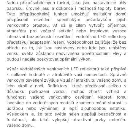
řadou přizpůsobitelných funkcí, jako jsou nastavitelné úhly
paprsku, úrovně jasu a dokonce i možnosti teploty barev.
Tyto přizpůsobitelné funkce umožňují majitelům domů
přizpůsobit osvětlení specifickým požadavkům jejich
venkovního prostoru. Ať už je cílem vytvořit příjemnou
atmosféru pro večerní setkání nebo instalovat vysoce
intenzivní bezpečnostní osvětlení, vodotěsné LED reflektory
představují adaptabilní řešení. Voděodolnost zajišťuje, že bez
ohledu na to, jak jsou nastaveny nebo kde jsou umístěny
venku, světla zůstanou neovlivněna povětrnostními vlivy a
budou i nadále poskytovat optimální výkon.
Výběr vodotěsných venkovních LED reflektorů také přispívá
k celkové hodnotě a atraktivitě vaší nemovitosti. Správné
venkovní osvětlení zvyšuje vizuální atraktivitu vašeho domu a
jeho okolí v noci. Reflektory, které předčasně selžou v
důsledku poškození vodou, mohou zhoršit vzhled a
funkčnost vašeho venkovního osvětlení. Naproti tomu
investice do vodotěsných modelů znamená méně starostí s
údržbou nebo výměnami a lepší dlouhodobou estetiku.
Výsledkem je, že tato světla nejen zlepšují bezpečnost a
funkčnost, ale také vylepšují atraktivní prvky exteriéru
vašeho domu.