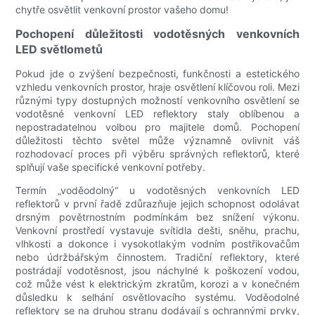
chytře osvětlit venkovní prostor vašeho domu!
Pochopení důležitosti vodotěsných venkovních
LED světlometů
Pokud jde o zvýšení bezpečnosti, funkčnosti a estetického
vzhledu venkovních prostor, hraje osvětlení klíčovou roli. Mezi
různými typy dostupných možností venkovního osvětlení se
vodotěsné venkovní LED reflektory staly oblíbenou a
nepostradatelnou volbou pro majitele domů. Pochopení
důležitosti těchto světel může významně ovlivnit váš
rozhodovací proces při výběru správných reflektorů, které
splňují vaše specifické venkovní potřeby.
Termín „voděodolný“ u vodotěsných venkovních LED
reflektorů v první řadě zdůrazňuje jejich schopnost odolávat
drsným povětrnostním podmínkám bez snížení výkonu.
Venkovní prostředí vystavuje svítidla dešti, sněhu, prachu,
vlhkosti a dokonce i vysokotlakým vodním postřikovačům
nebo údržbářským činnostem. Tradiční reflektory, které
postrádají vodotěsnost, jsou náchylné k poškození vodou,
což může vést k elektrickým zkratům, korozi a v konečném
důsledku k selhání osvětlovacího systému. Voděodolné
reflektory se na druhou stranu dodávají s ochrannými prvky,