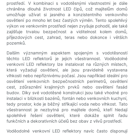
prostředí. V kombinaci s vodotěsnými vlastnostmi je dále
chráněna dlouhá životnost LED čipů, což majitelům domů
umožňuje užívat si jasného a konzistentního venkovního
osvětlení po mnoho let bez častých výměn. Tento spolehlivý
výkon ve venkovním prostředí nejen zvyšuje pohodlí, ale také
zajišťuje trvalou bezpečnost a viditelnost kolem domů,
příjezdových cest, zahrad, teras nebo dokonce i větších
pozemků.
Dalším významným aspektem spojeným s vodotěsností
těchto LED reflektorů je jejich všestrannost. Voděodolné
venkovní LED reflektory lze instalovat na různých místech,
která vyžadují osvětlení, ale jsou pravidelně vystavena
vlhkosti nebo nepříznivému počasí. Jsou například ideální pro
osvětlení venkovních bezpečnostních perimetrů, osvětlení
cest, zdůraznění krajinných prvků nebo osvětlení fasád
budov. Díky své vodotěsné konstrukci jsou také vhodné pro
instalaci v blízkosti bazénů, fontán nebo venkovních kuchyní,
tedy prostor, kde je běžný stříkající voda nebo vlhkost. Tato
všestrannost je nezbytná pro majitele domů, kteří hledají
spolehlivé řešení osvětlení, které dokáže splnit řadu
funkčních a dekorativních účelů bez obav z vlivů prostředí.
Voděodolné venkovní LED reflektory navíc často disponují