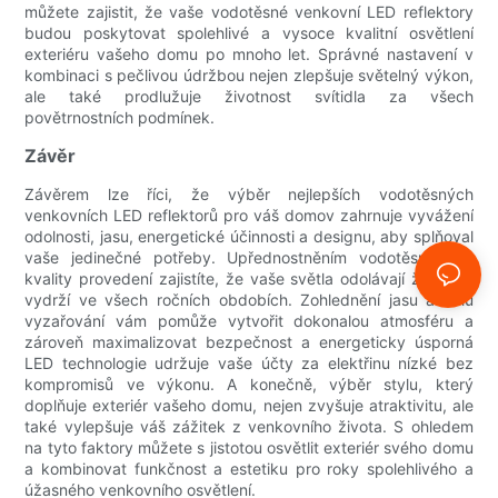
můžete zajistit, že vaše vodotěsné venkovní LED reflektory
budou poskytovat spolehlivé a vysoce kvalitní osvětlení
exteriéru vašeho domu po mnoho let. Správné nastavení v
kombinaci s pečlivou údržbou nejen zlepšuje světelný výkon,
ale také prodlužuje životnost svítidla za všech
povětrnostních podmínek.
Závěr
Závěrem lze říci, že výběr nejlepších vodotěsných
venkovních LED reflektorů pro váš domov zahrnuje vyvážení
odolnosti, jasu, energetické účinnosti a designu, aby splňoval
vaše jedinečné potřeby. Upřednostněním vodotěsnosti a
kvality provedení zajistíte, že vaše světla odolávají živlům a
vydrží ve všech ročních obdobích. Zohlednění jasu a úhlu
vyzařování vám pomůže vytvořit dokonalou atmosféru a
zároveň maximalizovat bezpečnost a energeticky úsporná
LED technologie udržuje vaše účty za elektřinu nízké bez
kompromisů ve výkonu. A konečně, výběr stylu, který
doplňuje exteriér vašeho domu, nejen zvyšuje atraktivitu, ale
také vylepšuje váš zážitek z venkovního života. S ohledem
na tyto faktory můžete s jistotou osvětlit exteriér svého domu
a kombinovat funkčnost a estetiku pro roky spolehlivého a
úžasného venkovního osvětlení.