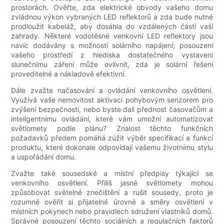
prostorách. Ověřte, zda elektrické obvody vašeho domu
zvládnou výkon vybraných LED reflektorů a zda bude nutné
prodloužit kabeláž, aby dosáhla do vzdálených částí vaší
zahrady. Některé vodotěsné venkovní LED reflektory jsou
navíc dodávány s možností solárního napájení; posouzení
vašeho prostředí z hlediska dostatečného vystavení
slunečnímu záření může ovlivnit, zda je solární řešení
proveditelné a nákladově efektivní.
Dále zvažte načasování a ovládání venkovního osvětlení.
Využívá vaše nemovitost aktivaci pohybovým senzorem pro
zvýšení bezpečnosti, nebo byste dali přednost časovačům a
inteligentnímu ovládání, které vám umožní automatizovat
světlomety podle plánu? Znalost těchto funkčních
požadavků předem pomáhá zúžit výběr specifikací a funkcí
produktu, které dokonale odpovídají vašemu životnímu stylu
a uspořádání domu.
Zvažte také sousedské a místní předpisy týkající se
venkovního osvětlení. Příliš jasné světlomety mohou
způsobovat světelné znečištění a rušit sousedy, proto je
rozumné ověřit si přijatelné úrovně a směry osvětlení v
místních pokynech nebo pravidlech sdružení vlastníků domů.
Správné posouzení těchto sociálních a regulačních faktorů