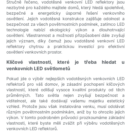
Stručně řečeno, vodotěsné venkovní LED reflektory jsou
nezbytné pro každého majitele domů, který hledá spolehlivé,
bezpečné a energeticky úsporné řešení venkovního
osvětlení. Jejich vodotěsná konstrukce zajišťuje odolnost a
bezpečnost za všech povětrnostních podmínek, zatímco LED
technologie nabízí ekologický výkon a dlouhotrvající
osvětlení. Všestrannost a možnosti přizpůsobení dále zvyšují
jejich význam, díky čemuž jsou vodotěsné venkovní LED
reflektory chytrou a praktickou investicí pro efektivní
osvětlení venkovních prostor.
Klíčové vlastnosti, které je třeba hledat u
venkovních LED světlometů
Pokud jde o výběr nejlepších vodotěsných venkovních LED
reflektorů pro váš domov, je zásadní pochopení klíčových
vlastností, které odlišují vysoce kvalitní produkty od těch
průměrných. Tato světla nejen zvyšují bezpečnost a
viditelnost, ale také dodávají vašemu majetku estetický
vzhled. Protože jsou však instalována venku, musí odolávat
různým povětrnostním podmínkám, aniž by to ohrozilo jejich
výkon. V tomto podrobném průvodci prozkoumáme základní
vlastnosti, které byste měli zvážit při výběru vodotěsných
venkovních LED reflektorů.