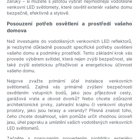
záruky – si můžete s jistotou vybrat nejvhodnější vodotěsné
venkovní LED světlomety, které osvětlí exteriér vašeho domu
bezpečně, efektivně a stylově.
Posouzení potřeb osvětlení a prostředí vašeho
domova
Než investujete do vodotěsných venkovních LED reflektorů,
je nezbytné důkladně posoudit specifické potřeby osvětlení
vašeho domu a podmínky prostředí. Tento základní krok vás
provede výběrem svítidel, která nejen zvýší bezpečnost, ale
také zvýší estetickou přitažlivost a energetickou účinnost
vašeho domu.
Nejprve zvažte primární účel instalace venkovních
světlometů. Zajímá vás primárně zvýšení bezpečnosti
osvětlením vstupních bodů, jako jsou příjezdové cesty,
garážová vrata a obvod dvorků? Nebo chcete zdůraznit
architektonické prvky, zahradní krajinu či venkovní obytné
prostory, jako jsou terasy a verandy? Přesná znalost toho,
čeho chcete dosáhnout, vám pomůže určit vhodnou úroveň
jasu, úhel paprsku a umístění vašich vodotěsných venkovních
LED světlometů.
Začněte s posouzením provedením prohlídky exteriéru