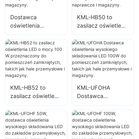
fabryk,
fabryk,
magazynów itp.
magazynów itp.
Dostawca
KML-HB50 to
oświetlenia
zasilacz oświetlenia
przemysłowego i
LED o mocy 150 W
górniczego LED
przeznaczony do
KML-HB30 150W
pomieszczeń
do pomieszczeń
zamkniętych,
zamkniętych,
takich jak
takich jak sale
warsztaty
gimnastyczne i
naprawcze i
KML-HB52 to
KML-UFOHA
magazyny.
magazyny.
zasilacz oświetlenia
Dostawca
LED o mocy 100 W
oświetlenia
przeznaczony do
wysokiego
pomieszczeń
składowania LED
zamkniętych,
100W do
takich jak hale
pomieszczeń