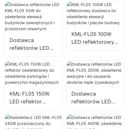
KML-FL05 100W
Dostawca
LED reflektorowy
reflektorów LED
dostawca do
KML-FL05 50W do
oświetlenia elewacji
oświetlenia elewacji
budynków i placów
budynków
budowy
zewnętrznych i
przestrzeni
KML-FL05 150W
Dostawca
otwartych
LED reflektor
reflektorów LED
oświetleniowy do
KML-FL05 200W,
oświetlenia
oświetlenie
parkingów i
awaryjne i do