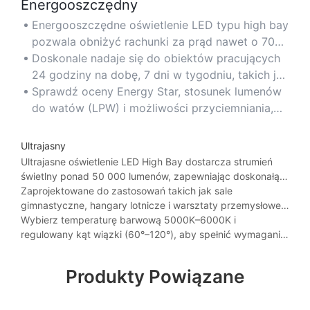
Energooszczędny
Energooszczędne oświetlenie LED typu high bay
pozwala obniżyć rachunki za prąd nawet o 70%
w porównaniu z tradycyjnymi oprawami HID lub
Doskonale nadaje się do obiektów pracujących
świetlówkowymi.
24 godziny na dobę, 7 dni w tygodniu, takich jak
centra danych, zakłady produkcyjne i chłodnie.
Sprawdź oceny Energy Star, stosunek lumenów
do watów (LPW) i możliwości przyciemniania,
aby zmaksymalizować oszczędności.
Ultrajasny
Ultrajasne oświetlenie LED High Bay dostarcza strumień
świetlny ponad 50 000 lumenów, zapewniając doskonałą
widoczność w dużych pomieszczeniach z wysokimi
Zaprojektowane do zastosowań takich jak sale
sufitami.
gimnastyczne, hangary lotnicze i warsztaty przemysłowe
wymagające intensywnego, równomiernego oświetlenia.
Wybierz temperaturę barwową 5000K–6000K i
regulowany kąt wiązki (60°–120°), aby spełnić wymagania
dotyczące zasięgu.
Produkty Powiązane