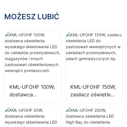
przemysłowych,
halach
salach
wystawowych,
MOŻESZ LUBIĆ
gimnastycznych
salach
itp.
gimnastycznych
itp.
KML-UFOHF 100W,
KML-UFOHF 150W,
dostawca
zasilacz oświetlenia
oświetlenia
LED do
wysokiego
zastosowań
składowania LED
wewnętrznych w
do zakładów
zakładach