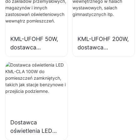
przemysłowych,
przemysłowych,
magazynów i
salach
innych zastosowań
gimnastycznych
oświetleniowych
itp.
KML-UFOHF 50W,
KML-UFOHF 200W,
wewnątrz
dostawca
dostawca
pomieszczeń.
oświetlenia
oświetlenia LED
wysokiego
High Bay do
składowania LED
oświetlenia
do zakładów
wewnętrznego w
przemysłowych,
halach
magazynów i
wystawowych,
innych zastosowań
salach
oświetleniowych
gimnastycznych
Dostawca
wewnątrz
itp.
oświetlenia LED
pomieszczeń.
KML-CLA 100W do