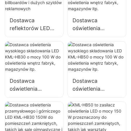
dużych szyldów
reklamowych
Dostawca
Dostawca
reflektorów LED
oświetlenia
KML-FL2C 100W
wysokiego
do oświetlenia
składowania LED
zewnętrznych
KML-HB40 100W
billboardów i
do oświetlenia
dużych szyldów
wnętrz fabryk,
reklamowych
magazynów itp.
Dostawca
Dostawca
oświetlenia
oświetlenia
wysokiego
wysokiego
składowania LED
składowania LED
KML-HB30 o mocy
KML-HB50 o mocy
100 W do
100 W do
oświetlenia wnętrz
oświetlenia wnętrz