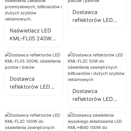
powierzchni
usuwania skutków
magazynowych
klęsk żywiołowych
Dostawca
reflektorów LED
KML-FL05 400W,
Naświetlacz LED
oświetlenie placów
KML-FL05 240W
i parków
przeznaczony do
oświetlenia
zakładów
przemysłowych,
billboardów i
Dostawca
dużych szyldów
reflektorów LED
Dostawca
reklamowych.
KML-FL05 300W,
reflektorów LED
oświetlenie portów
KML-FL2C 50W do
i doków
oświetlenia
zewnętrznych
billboardów i