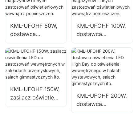
przemysłowe i
zamkniętych,
magazyny.
takich jak hale
przemysłowe i
KML-UFOHF 50W,
KML-UFOHF 100W,
magazyny.
dostawca
dostawca
oświetlenia
oświetlenia
wysokiego
wysokiego
składowania LED
składowania LED
do zakładów
do zakładów
przemysłowych,
przemysłowych,
magazynów i
magazynów i
KML-UFOHF 150W,
innych zastosowań
innych zastosowań
KML-UFOHF 200W,
zasilacz oświetlenia
oświetleniowych
oświetleniowych
dostawca
LED do
wewnątrz
wewnątrz
oświetlenia LED
zastosowań
pomieszczeń.
pomieszczeń.
High Bay do
wewnętrznych w
oświetlenia
zakładach
wewnętrznego w