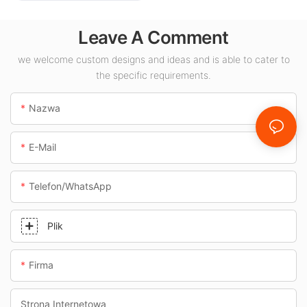
pomieszczeń
Leave A Comment
zamkniętych,
takich jak stacje
we welcome custom designs and ideas and is able to cater to
benzynowe i
the specific requirements.
przejścia
podziemne.
Nazwa
E-Mail
Telefon/WhatsApp
Plik
Firma
Strona Internetowa