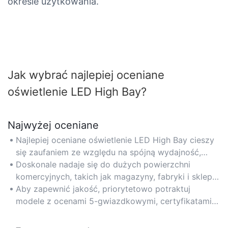
okresie użytkowania.
Jak wybrać najlepiej oceniane
oświetlenie LED High Bay?
Najwyżej oceniane
Najlepiej oceniane oświetlenie LED High Bay cieszy
się zaufaniem ze względu na spójną wydajność,
potwierdzone opinie klientów oraz certyfikaty
Doskonale nadaje się do dużych powierzchni
branżowe, takie jak UL lub DLC.
komercyjnych, takich jak magazyny, fabryki i sklepy
detaliczne, gdzie wymagane jest niezawodne i
Aby zapewnić jakość, priorytetowo potraktuj
długotrwałe oświetlenie.
modele z ocenami 5-gwiazdkowymi, certyfikatami
niezależnych instytucji i minimalną liczbą
negatywnych opinii.