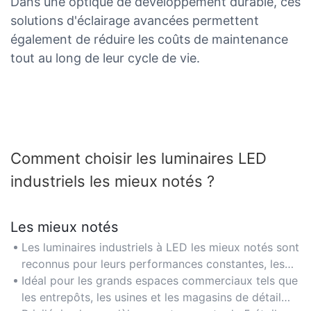
Dans une optique de développement durable, ces
solutions d'éclairage avancées permettent
également de réduire les coûts de maintenance
tout au long de leur cycle de vie.
Comment choisir les luminaires LED
industriels les mieux notés ?
Les mieux notés
Les luminaires industriels à LED les mieux notés sont
reconnus pour leurs performances constantes, les
avis clients vérifiés et les certifications industrielles
Idéal pour les grands espaces commerciaux tels que
telles que UL ou DLC.
les entrepôts, les usines et les magasins de détail