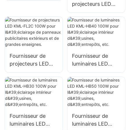
projecteurs LED
grandes enseignes.
éclairage portuaire
KML-FL2C 50W
et de quai
pour l'éclairage
extérieur de
panneaux
publicitaires et de
grandes enseignes.
Fournisseur de
Fournisseur de
projecteurs LED
luminaires LED
KML-FL2C 100W
KML-HB40 100W
pour l'éclairage de
pour l'éclairage
panneaux
intérieur d'usines,
publicitaires
d'entrepôts, etc.
extérieurs et de
grandes enseignes.
Fournisseur de
Fournisseur de
luminaires LED
luminaires LED