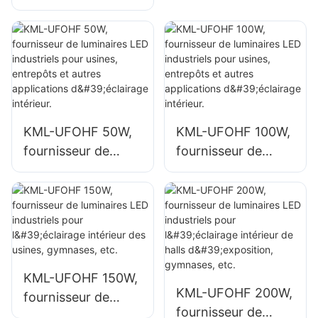
luminaires LED
W pour espaces
industriels de
intérieurs tels que
grande hauteur de
bâtiments d'usines
100 W pour
et entrepôts.
espaces intérieurs
tels que les
bâtiments d'usines
KML-UFOHF 50W,
KML-UFOHF 100W,
et les entrepôts.
fournisseur de
fournisseur de
luminaires LED
luminaires LED
industriels pour
industriels pour
usines, entrepôts
usines, entrepôts
et autres
et autres
applications
applications
d'éclairage
d'éclairage
KML-UFOHF 150W,
intérieur.
intérieur.
KML-UFOHF 200W,
fournisseur de
fournisseur de
luminaires LED