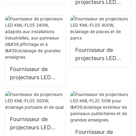
projecteurs LED
KML-FL05 150W
KML-FL05 200W,
pour l'éclairage de
éclairage d'urgence
parkings et d'aires
et de sites de
de stockage
secours en cas de
catastrophe
Fournisseur de
projecteurs LED
KML-FL05 400W,
Fournisseur de
éclairage de places
projecteurs LED
et de parcs
KML-FL05 240W,
adaptés aux
installations
industrielles, aux
panneaux
Fournisseur de
d'affichage et à
projecteurs LED
Fournisseur de
l'éclairage de
KML-FL05 300W,