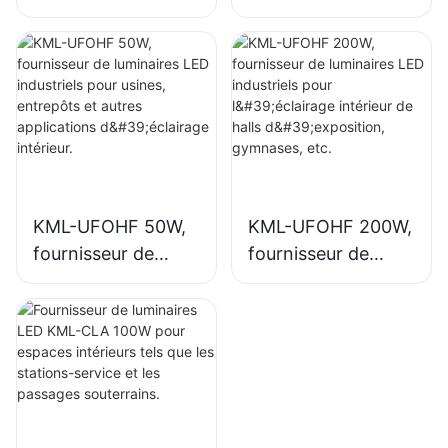
luminaires LED
luminaires LED
industriels pour
industriels pour
usines, entrepôts
l'éclairage intérieur
et autres
des usines,
applications
gymnases, etc.
d'éclairage
intérieur.
KML-UFOHF 50W,
KML-UFOHF 200W,
fournisseur de
fournisseur de
luminaires LED
luminaires LED
industriels pour
industriels pour
usines, entrepôts
l'éclairage intérieur
et autres
de halls
applications
d'exposition,
d'éclairage
gymnases, etc.
intérieur.