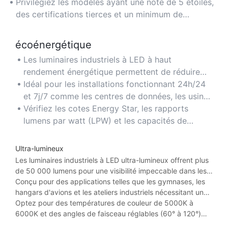
nécessitant un éclairage fiable et durable.
Privilégiez les modèles ayant une note de 5 étoiles,
des certifications tierces et un minimum de
commentaires négatifs pour garantir leur qualité.
écoénergétique
Les luminaires industriels à LED à haut
rendement énergétique permettent de réduire
les coûts d'électricité jusqu'à 70 % par rapport
Idéal pour les installations fonctionnant 24h/24
aux luminaires HID ou fluorescents traditionnels.
et 7j/7 comme les centres de données, les usines
de fabrication et les entrepôts frigorifiques.
Vérifiez les cotes Energy Star, les rapports
lumens par watt (LPW) et les capacités de
gradation pour maximiser les économies.
Ultra-lumineux
Les luminaires industriels à LED ultra-lumineux offrent plus
de 50 000 lumens pour une visibilité impeccable dans les
vastes espaces à hauts plafonds.
Conçu pour des applications telles que les gymnases, les
hangars d'avions et les ateliers industriels nécessitant un
éclairage intense et uniforme.
Optez pour des températures de couleur de 5000K à
6000K et des angles de faisceau réglables (60° à 120°)
pour répondre aux besoins de couverture.