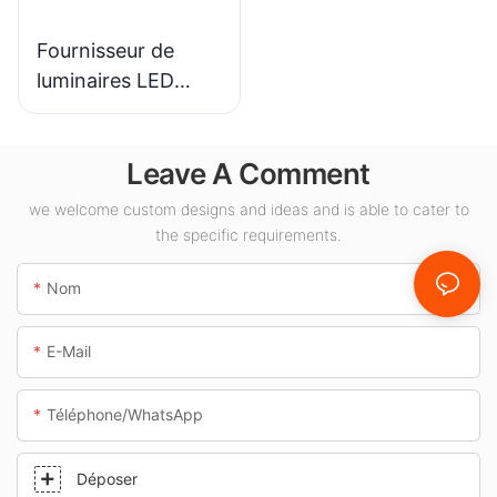
Fournisseur de
luminaires LED
KML-CLA 100W
pour espaces
Leave A Comment
intérieurs tels que
les stations-service
we welcome custom designs and ideas and is able to cater to
et les passages
the specific requirements.
souterrains.
Nom
E-Mail
Téléphone/WhatsApp
Déposer