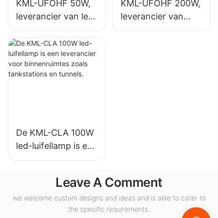
KML-UFOHF 50W,
KML-UFOHF 200W,
leverancier van led-
leverancier van
hoogbouwlampen
LED-
voor industriële
hoogbouwlampen
installaties,
voor
magazijnen en
binnenverlichting in
andere
tentoonstellingshall
binnenverlichtingst
en, gymzalen, enz.
oepassingen.
De KML-CLA 100W
led-luifellamp is een
leverancier voor
binnenruimtes
Leave A Comment
zoals tankstations
en tunnels.
we welcome custom designs and ideas and is able to cater to
the specific requirements.