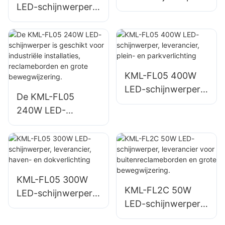
LED-schijnwerper,
leverancier, nood-
leverancier voor
en
parkeerterrein- en
rampenverlichting
opslagruimteverlich
ting.
KML-FL05 400W
LED-schijnwerper,
De KML-FL05
leverancier, plein-
240W LED-
en parkverlichting
schijnwerper is
geschikt voor
industriële
installaties,
reclameborden en
KML-FL05 300W
KML-FL2C 50W
grote
LED-schijnwerper,
LED-schijnwerper,
bewegwijzering.
leverancier, haven-
leverancier voor
en dokverlichting