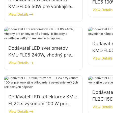
FL05 100W
KML-FL05 50W pre vonkajšie
budov a s
View Details
fasády budov a osvetlenie
View Details
otvorených priestorov
Dodávate
Dodávateľ LED svetlometov
KML-FL05
KML-FL05 240W, vhodný pre
námestí 
View Details
priemyselné závody, billboardy a
View Details
osvetlenie veľkých reklamných
nápisov.
Dodávate
Dodávateľ LED reflektorov KML-
FL2C 150
FL2C s výkonom 100 W pre
osvetleni
View Details
vonkajšie billboardy a osvetlenie
View Details