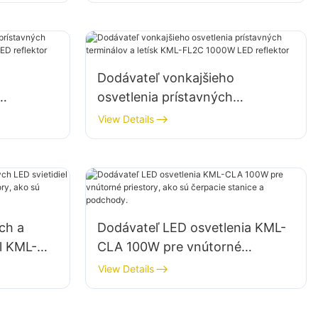
Dodávateľ vonkajšieho
osvetlenia prístavných
L-FL2C
terminálov a letísk KML-FL2C
View Details
1000W LED reflektor
ch a
Dodávateľ LED osvetlenia KML-
l KML-
CLA 100W pre vnútorné
né
priestory, ako sú čerpacie
View Details
vične a
stanice a podchody.