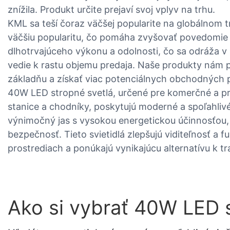
znížila. Produkt určite prejaví svoj vplyv na trhu.
KML sa teší čoraz väčšej popularite na globálnom t
väčšiu popularitu, čo pomáha zvyšovať povedomie
dlhotrvajúceho výkonu a odolnosti, čo sa odráža v 
vedie k rastu objemu predaja. Naše produkty nám p
základňu a získať viac potenciálnych obchodných pr
40W LED stropné svetlá, určené pre komerčné a pr
stanice a chodníky, poskytujú moderné a spoľahlivé
výnimočný jas s vysokou energetickou účinnosťou,
bezpečnosť. Tieto svietidlá zlepšujú viditeľnosť a 
prostrediach a ponúkajú vynikajúcu alternatívu k 
Ako si vybrať 40W LED s