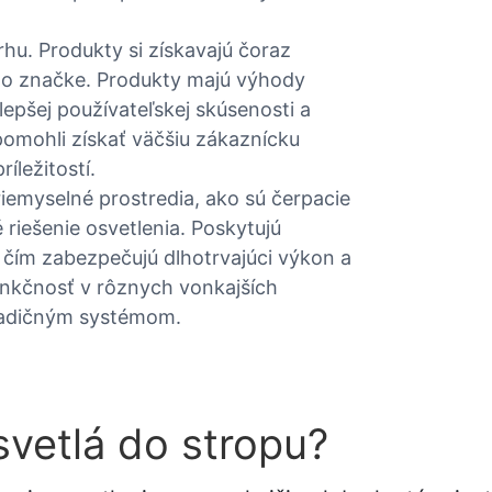
rhu. Produkty si získavajú čoraz
 o značke. Produkty majú výhody
lepšej používateľskej skúsenosti a
omohli získať väčšiu zákaznícku
íležitostí.
iemyselné prostredia, ako sú čerpacie
 riešenie osvetlenia. Poskytujú
 čím zabezpečujú dlhotrvajúci výkon a
funkčnosť v rôznych vonkajších
tradičným systémom.
vetlá do stropu?