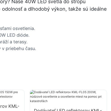
story? Naše 40W LED svetlá do stropu
e odolnosť a dlhodobý výkon, takže sú ideálne
sťami osvetlenia.
40W LED dióde.
áží a terasy.
 v priebehu času.
orov KML-
Dodávateľ LED reflektorov KML-