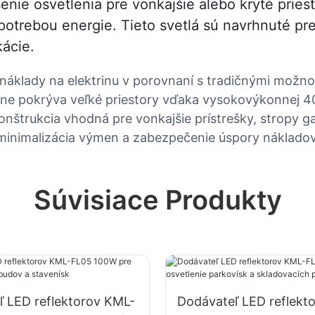
šenie osvetlenia pre vonkajšie alebo kryté prie
otrebou energie. Tieto svetlá sú navrhnuté pr
ácie.
 náklady na elektrinu v porovnaní s tradičnými možno
tívne pokrýva veľké priestory vďaka vysokovýkonnej 
trukcia vhodná pre vonkajšie prístrešky, stropy gar
 minimalizácia výmen a zabezpečenie úspory nákladov
Súvisiace Produkty
ľ LED reflektorov KML-
Dodávateľ LED reflekt