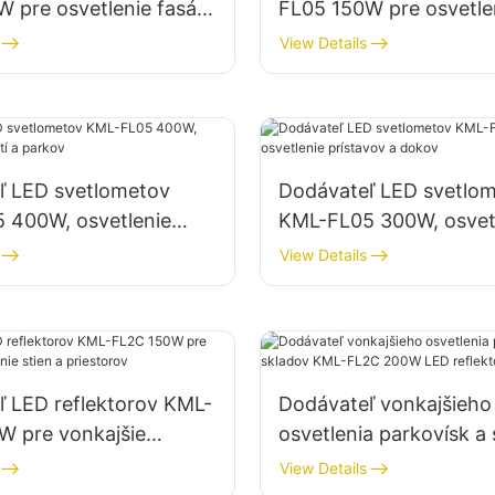
 pre osvetlenie fasád
FL05 150W pre osvetle
tavenísk
parkovísk a skladovací
View Details
priestorov
ľ LED svetlometov
Dodávateľ LED svetlo
 400W, osvetlenie
KML-FL05 300W, osvet
a parkov
prístavov a dokov
View Details
ľ LED reflektorov KML-
Dodávateľ vonkajšieho
W pre vonkajšie
osvetlenia parkovísk a
e stien a priestorov
KML-FL2C 200W LED re
View Details