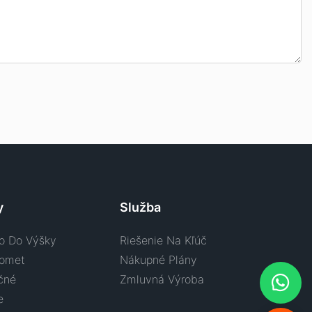
y
Služba
o Do Výšky
Riešenie Na Kľúč
lomet
Nákupné Plány
čné
Zmluvná Výroba
e