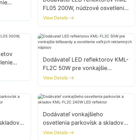
nie
FL05 200W, núdzové osvetlenie
ch
a osvetlenie miest na pomoc pri
View Details
katastrofách
metov
Dodávateľ LED reflektorov KML-
lenie
FL2C 50W pre vonkajšie
billboardy a osvetlenie veľkých
View Details
reklamných nápisov
Dodávateľ vonkajšieho
 skladov
osvetlenia parkovísk a skladov
flektor
KML-FL2C 240W LED reflektor
View Details