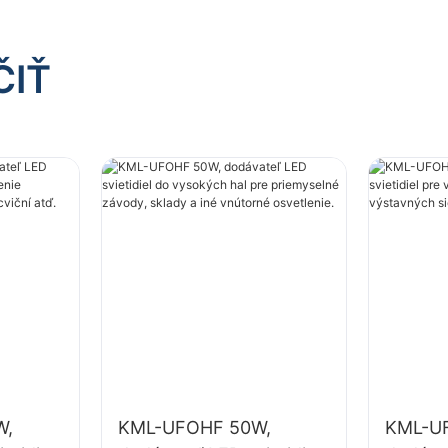
ČIŤ
W,
KML-UFOHF 50W,
KML-U