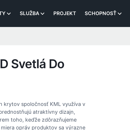
TY
SLUŽBA
PROJEKT
SCHOPNOSŤ
D Svetlá Do
h krytov spoločnosť KML využíva v
uprednostňujú atraktívny dizajn,
Okrem toho, keďže zdôrazňujeme
i, miera opráv produktov sa výrazne