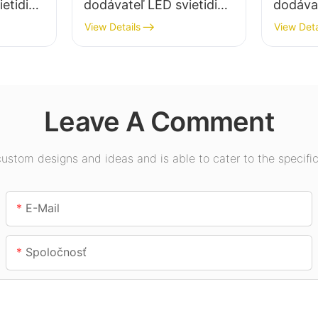
etidiel
dodávateľ LED svietidiel
dodávat
etlenie
do vysokých hal pre
pre vnú
View Details
View Deta
ávodov,
priemyselné závody,
výstavn
sklady a iné vnútorné
telocvi
osvetlenie.
Leave A Comment
stom designs and ideas and is able to cater to the specific
E-Mail
Spoločnosť