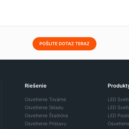
POŠLITE DOTAZ TERAZ
Riešenie
Produkt
Osvetlenie Továrne
LED Svetl
Osvetlenie Skladu
LED Svet
Osvetlenie Štadióna
LED Pouli
Osvetlenie Prístavu
Osvetleni