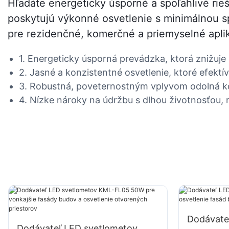
Hľadáte energeticky úsporné a spoľahlivé rie
poskytujú výkonné osvetlenie s minimálnou sp
pre rezidenčné, komerčné a priemyselné aplik
1. Energeticky úsporná prevádzka, ktorá znižuje
2. Jasné a konzistentné osvetlenie, ktoré efek
3. Robustná, poveternostným vplyvom odolná konš
4. Nízke nároky na údržbu s dlhou životnosťou,
Dodávate
Dodávateľ LED svetlometov