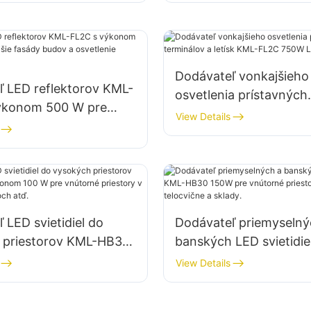
Dodávateľ vonkajšieho
ľ LED reflektorov KML-
osvetlenia prístavných
ýkonom 500 W pre
terminálov a letísk KM
View Details
 fasády budov a
750W LED reflektor
e stavenísk
 LED svietidiel do
Dodávateľ priemyselný
 priestorov KML-HB30
banských LED svietidie
m 100 W pre vnútorné
HB30 150W pre vnútor
View Details
 v továrňach, skladoch
priestory, ako sú teloc
sklady.