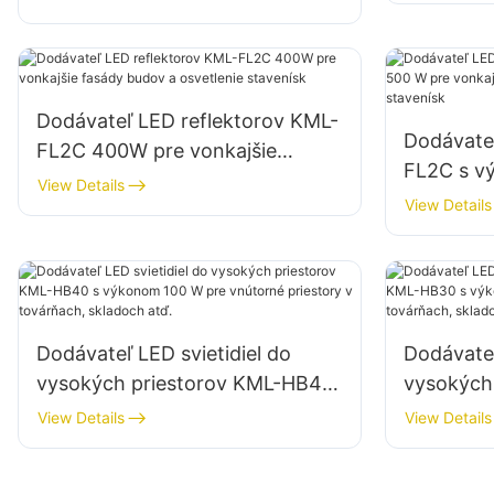
veľkých reklamných nápisov
Dodávateľ LED reflektorov KML-
Dodávate
FL2C 400W pre vonkajšie
FL2C s v
fasády budov a osvetlenie
View Details
vonkajšie
View Details
stavenísk
osvetleni
Dodávateľ LED svietidiel do
Dodávateľ
vysokých priestorov KML-HB40
vysokých
s výkonom 100 W pre vnútorné
s výkono
View Details
View Details
priestory v továrňach, skladoch
priestory
atď.
atď.