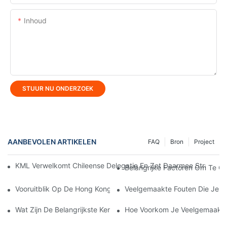
Inhoud
STUUR NU ONDERZOEK
AANBEVOLEN ARTIKELEN
FAQ
Bron
Project
KML Verwelkomt Chileense Delegatie En Zet Daarmee Strategis
Belangrijke Factoren Om Te Ov
Vooruitblik Op De Hong Kong International Outdoor And Tech 
Veelgemaakte Fouten Die Je Mo
Wat Zijn De Belangrijkste Kenmerken Van LED-Lineaire Verlichti
Hoe Voorkom Je Veelgemaakte F