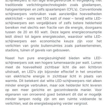
schijnwerpers is hun lage energieverbruik in vergelijking met
traditionele verlichtingstechnologieën zoals gloeilampen,
halogeenlampen en zelfs spaarlampen (CFL's). Conventionele
schijnwerpers verbruiken vaak aanzienlijke hoeveelheden
elektriciteit – soms wel 150 watt of meer – terwijl witte LED-
schijnwerpers een vergelijkbare of zelfs betere helderheid
bereiken met slechts een fractie van die energie, doorgaans
tussen de 20 en 60 watt. Deze lagere energieconsumptie
leidt direct tot lagere energiekosten, waardoor witte LED-
schijnwerpers een economische keuze zijn voor het
verlichten van grote buitenruimtes zoals parkeerterreinen,
stadions, tuinen of gevels van gebouwen.
Naast hun pure energiezuinigheid bieden witte LED-
schijnwerpers ook een hogere lumenwaarde per watt. Lumen
meet de hoeveelheid zichtbaar licht die een lichtbron
uitstraalt, en LED's zijn bijzonder effectief in het omzetten
van elektrische energie in zichtbaar licht in plaats van
warmte. Dit betekent dat witte LED-schijnwerpers niet alleen
minder energie verbruiken, maar ook helderder licht leveren
op een meer gerichte en gecontroleerde manier. Voor
eigenaren van onroerend goed betekent dit dat er mogelijk
minder lampen nodig zijn om een ​​ruimte voldoende te
verlichten, wat de energiebesparing verder vergroot.