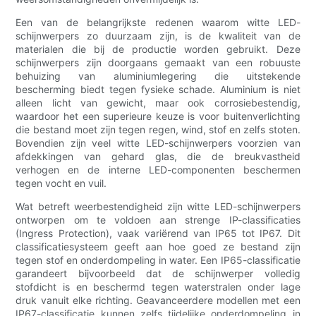
Een van de belangrijkste redenen waarom witte LED-
schijnwerpers zo duurzaam zijn, is de kwaliteit van de
materialen die bij de productie worden gebruikt. Deze
schijnwerpers zijn doorgaans gemaakt van een robuuste
behuizing van aluminiumlegering die uitstekende
bescherming biedt tegen fysieke schade. Aluminium is niet
alleen licht van gewicht, maar ook corrosiebestendig,
waardoor het een superieure keuze is voor buitenverlichting
die bestand moet zijn tegen regen, wind, stof en zelfs stoten.
Bovendien zijn veel witte LED-schijnwerpers voorzien van
afdekkingen van gehard glas, die de breukvastheid
verhogen en de interne LED-componenten beschermen
tegen vocht en vuil.
Wat betreft weerbestendigheid zijn witte LED-schijnwerpers
ontworpen om te voldoen aan strenge IP-classificaties
(Ingress Protection), vaak variërend van IP65 tot IP67. Dit
classificatiesysteem geeft aan hoe goed ze bestand zijn
tegen stof en onderdompeling in water. Een IP65-classificatie
garandeert bijvoorbeeld dat de schijnwerper volledig
stofdicht is en beschermd tegen waterstralen onder lage
druk vanuit elke richting. Geavanceerdere modellen met een
IP67-classificatie kunnen zelfs tijdelijke onderdompeling in