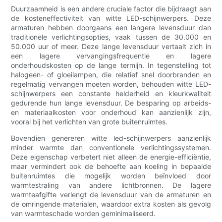
Duurzaamheid is een andere cruciale factor die bijdraagt ​​aan
de kosteneffectiviteit van witte LED-schijnwerpers. Deze
armaturen hebben doorgaans een langere levensduur dan
traditionele verlichtingsopties, vaak tussen de 30.000 en
50.000 uur of meer. Deze lange levensduur vertaalt zich in
een lagere vervangingsfrequentie en lagere
onderhoudskosten op de lange termijn. In tegenstelling tot
halogeen- of gloeilampen, die relatief snel doorbranden en
regelmatig vervangen moeten worden, behouden witte LED-
schijnwerpers een constante helderheid en kleurkwaliteit
gedurende hun lange levensduur. De besparing op arbeids-
en materiaalkosten voor onderhoud kan aanzienlijk zijn,
vooral bij het verlichten van grote buitenruimtes.
Bovendien genereren witte led-schijnwerpers aanzienlijk
minder warmte dan conventionele verlichtingssystemen.
Deze eigenschap verbetert niet alleen de energie-efficiëntie,
maar vermindert ook de behoefte aan koeling in bepaalde
buitenruimtes die mogelijk worden beïnvloed door
warmtestraling van andere lichtbronnen. De lagere
warmteafgifte verlengt de levensduur van de armaturen en
de omringende materialen, waardoor extra kosten als gevolg
van warmteschade worden geminimaliseerd.