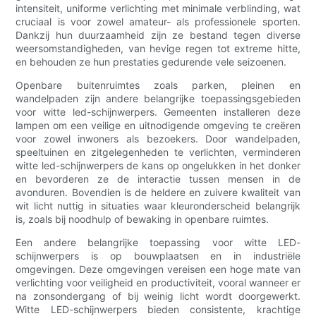
intensiteit, uniforme verlichting met minimale verblinding, wat
cruciaal is voor zowel amateur- als professionele sporten.
Dankzij hun duurzaamheid zijn ze bestand tegen diverse
weersomstandigheden, van hevige regen tot extreme hitte,
en behouden ze hun prestaties gedurende vele seizoenen.
Openbare buitenruimtes zoals parken, pleinen en
wandelpaden zijn andere belangrijke toepassingsgebieden
voor witte led-schijnwerpers. Gemeenten installeren deze
lampen om een ​​veilige en uitnodigende omgeving te creëren
voor zowel inwoners als bezoekers. Door wandelpaden,
speeltuinen en zitgelegenheden te verlichten, verminderen
witte led-schijnwerpers de kans op ongelukken in het donker
en bevorderen ze de interactie tussen mensen in de
avonduren. Bovendien is de heldere en zuivere kwaliteit van
wit licht nuttig in situaties waar kleuronderscheid belangrijk
is, zoals bij noodhulp of bewaking in openbare ruimtes.
Een andere belangrijke toepassing voor witte LED-
schijnwerpers is op bouwplaatsen en in industriële
omgevingen. Deze omgevingen vereisen een hoge mate van
verlichting voor veiligheid en productiviteit, vooral wanneer er
na zonsondergang of bij weinig licht wordt doorgewerkt.
Witte LED-schijnwerpers bieden consistente, krachtige