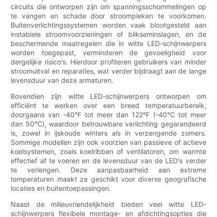
circuits die ontworpen zijn om spanningsschommelingen op
te vangen en schade door stroompieken te voorkomen.
Buitenverlichtingssystemen worden vaak blootgesteld aan
instabiele stroomvoorzieningen of blikseminslagen, en de
beschermende maatregelen die in witte LED-schijnwerpers
worden toegepast, verminderen de gevoeligheid voor
dergelijke risico's. Hierdoor profiteren gebruikers van minder
stroomuitval en reparaties, wat verder bijdraagt ​​aan de lange
levensduur van deze armaturen.
Bovendien zijn witte LED-schijnwerpers ontworpen om
efficiënt te werken over een breed temperatuurbereik,
doorgaans van -40°F tot meer dan 122°F (-40°C tot meer
dan 50°C), waardoor betrouwbare verlichting gegarandeerd
is, zowel in ijskoude winters als in verzengende zomers.
Sommige modellen zijn ook voorzien van passieve of actieve
koelsystemen, zoals koelribben of ventilatoren, om warmte
effectief af te voeren en de levensduur van de LED's verder
te verlengen. Deze aanpasbaarheid aan extreme
temperaturen maakt ze geschikt voor diverse geografische
locaties en buitentoepassingen.
Naast de milieuvriendelijkheid bieden veel witte LED-
schijnwerpers flexibele montage- en afdichtingsopties die