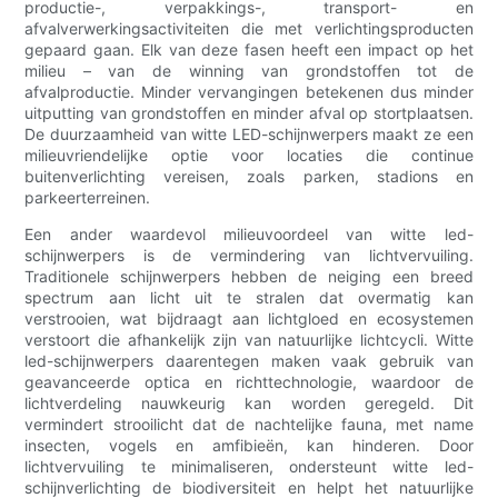
productie-, verpakkings-, transport- en
afvalverwerkingsactiviteiten die met verlichtingsproducten
gepaard gaan. Elk van deze fasen heeft een impact op het
milieu – van de winning van grondstoffen tot de
afvalproductie. Minder vervangingen betekenen dus minder
uitputting van grondstoffen en minder afval op stortplaatsen.
De duurzaamheid van witte LED-schijnwerpers maakt ze een
milieuvriendelijke optie voor locaties die continue
buitenverlichting vereisen, zoals parken, stadions en
parkeerterreinen.
Een ander waardevol milieuvoordeel van witte led-
schijnwerpers is de vermindering van lichtvervuiling.
Traditionele schijnwerpers hebben de neiging een breed
spectrum aan licht uit te stralen dat overmatig kan
verstrooien, wat bijdraagt ​​aan lichtgloed en ecosystemen
verstoort die afhankelijk zijn van natuurlijke lichtcycli. Witte
led-schijnwerpers daarentegen maken vaak gebruik van
geavanceerde optica en richttechnologie, waardoor de
lichtverdeling nauwkeurig kan worden geregeld. Dit
vermindert strooilicht dat de nachtelijke fauna, met name
insecten, vogels en amfibieën, kan hinderen. Door
lichtvervuiling te minimaliseren, ondersteunt witte led-
schijnverlichting de biodiversiteit en helpt het natuurlijke