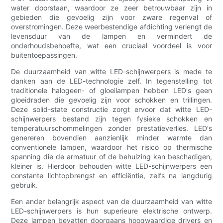
water doorstaan, waardoor ze zeer betrouwbaar zijn in
gebieden die gevoelig zijn voor zware regenval of
overstromingen. Deze weerbestendige afdichting verlengt de
levensduur van de lampen en vermindert de
onderhoudsbehoefte, wat een cruciaal voordeel is voor
buitentoepassingen.
De duurzaamheid van witte LED-schijnwerpers is mede te
danken aan de LED-technologie zelf. In tegenstelling tot
traditionele halogeen- of gloeilampen hebben LED's geen
gloeidraden die gevoelig zijn voor schokken en trillingen.
Deze solid-state constructie zorgt ervoor dat witte LED-
schijnwerpers bestand zijn tegen fysieke schokken en
temperatuurschommelingen zonder prestatieverlies. LED's
genereren bovendien aanzienlijk minder warmte dan
conventionele lampen, waardoor het risico op thermische
spanning die de armatuur of de behuizing kan beschadigen,
kleiner is. Hierdoor behouden witte LED-schijnwerpers een
constante lichtopbrengst en efficiëntie, zelfs na langdurig
gebruik.
Een ander belangrijk aspect van de duurzaamheid van witte
LED-schijnwerpers is hun superieure elektrische ontwerp.
Deze lampen bevatten doorgaans hoogwaardige drivers en