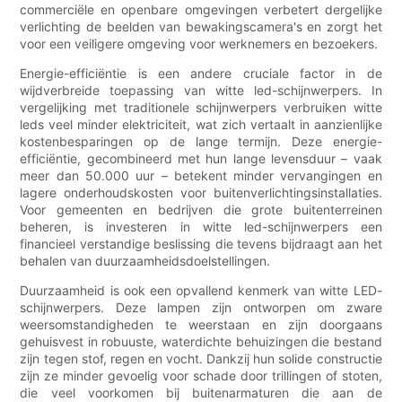
commerciële en openbare omgevingen verbetert dergelijke
verlichting de beelden van bewakingscamera's en zorgt het
voor een veiligere omgeving voor werknemers en bezoekers.
Energie-efficiëntie is een andere cruciale factor in de
wijdverbreide toepassing van witte led-schijnwerpers. In
vergelijking met traditionele schijnwerpers verbruiken witte
leds veel minder elektriciteit, wat zich vertaalt in aanzienlijke
kostenbesparingen op de lange termijn. Deze energie-
efficiëntie, gecombineerd met hun lange levensduur – vaak
meer dan 50.000 uur – betekent minder vervangingen en
lagere onderhoudskosten voor buitenverlichtingsinstallaties.
Voor gemeenten en bedrijven die grote buitenterreinen
beheren, is investeren in witte led-schijnwerpers een
financieel verstandige beslissing die tevens bijdraagt ​​aan het
behalen van duurzaamheidsdoelstellingen.
Duurzaamheid is ook een opvallend kenmerk van witte LED-
schijnwerpers. Deze lampen zijn ontworpen om zware
weersomstandigheden te weerstaan ​​en zijn doorgaans
gehuisvest in robuuste, waterdichte behuizingen die bestand
zijn tegen stof, regen en vocht. Dankzij hun solide constructie
zijn ze minder gevoelig voor schade door trillingen of stoten,
die veel voorkomen bij buitenarmaturen die aan de