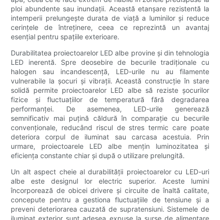
ploi abundente sau inundații. Această etanșare rezistentă la
intemperii prelungește durata de viață a luminilor și reduce
cerințele de întreținere, ceea ce reprezintă un avantaj
esențial pentru spațiile exterioare.
Durabilitatea proiectoarelor LED albe provine și din tehnologia
LED inerentă. Spre deosebire de becurile tradiționale cu
halogen sau incandescență, LED-urile nu au filamente
vulnerabile la șocuri și vibrații. Această construcție în stare
solidă permite proiectoarelor LED albe să reziste șocurilor
fizice și fluctuațiilor de temperatură fără degradarea
performanței. De asemenea, LED-urile generează
semnificativ mai puțină căldură în comparație cu becurile
convenționale, reducând riscul de stres termic care poate
deteriora corpul de iluminat sau carcasa acestuia. Prin
urmare, proiectoarele LED albe mențin luminozitatea și
eficiența constante chiar și după o utilizare prelungită.
Un alt aspect cheie al durabilității proiectoarelor cu LED-uri
albe este designul lor electric superior. Aceste lumini
încorporează de obicei drivere și circuite de înaltă calitate,
concepute pentru a gestiona fluctuațiile de tensiune și a
preveni deteriorarea cauzată de supratensiuni. Sistemele de
iluminat exterior sunt adesea expuse la surse de alimentare