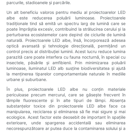
parcurile, stadioanele și parcările.
Un alt beneficiu valoros pentru mediu al proiectoarelor LED
albe este reducerea poluării luminoase. Proiectoarele
tradiționale tind să emită un spectru larg de lumină care se
poate împrăștia excesiv, contribuind la strălucirea cerului și la
perturbarea ecosistemelor care depind de ciclurile de lumină
naturală. Proiectoarele LED albe, însă, încorporează adesea
optică avansată și tehnologie direcțională, permițând un
control precis al distribuției luminii. Acest lucru reduce lumina
parazită care poate interfera cu fauna nocturnă, în special cu
insectele, păsările și amfibienii. Prin minimizarea poluării
luminoase, iluminatul LED alb susține biodiversitatea și ajută
la menținerea tiparelor comportamentale naturale în mediile
urbane și suburbane.
În plus, proiectoarele LED albe nu conțin materiale
periculoase precum mercurul, care se găsește frecvent în
lămpile fluorescente și în alte tipuri de lămpi. Absența
substanțelor toxice din proiectoarele LED albe face ca
manipularea, reciclarea și eliminarea să fie mai sigure și mai
ecologice. Acest factor este deosebit de important în spațiile
exterioare, unde spargerea accidentală sau eliminarea
necorespunzătoare ar putea duce la contaminarea solului și a