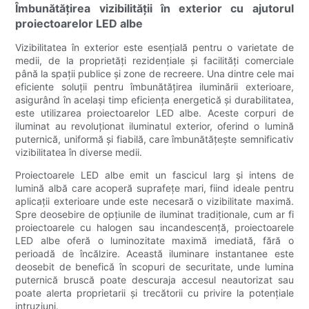
Îmbunătățirea vizibilității în exterior cu ajutorul
proiectoarelor LED albe
Vizibilitatea în exterior este esențială pentru o varietate de
medii, de la proprietăți rezidențiale și facilități comerciale
până la spații publice și zone de recreere. Una dintre cele mai
eficiente soluții pentru îmbunătățirea iluminării exterioare,
asigurând în același timp eficiența energetică și durabilitatea,
este utilizarea proiectoarelor LED albe. Aceste corpuri de
iluminat au revoluționat iluminatul exterior, oferind o lumină
puternică, uniformă și fiabilă, care îmbunătățește semnificativ
vizibilitatea în diverse medii.
Proiectoarele LED albe emit un fascicul larg și intens de
lumină albă care acoperă suprafețe mari, fiind ideale pentru
aplicații exterioare unde este necesară o vizibilitate maximă.
Spre deosebire de opțiunile de iluminat tradiționale, cum ar fi
proiectoarele cu halogen sau incandescență, proiectoarele
LED albe oferă o luminozitate maximă imediată, fără o
perioadă de încălzire. Această iluminare instantanee este
deosebit de benefică în scopuri de securitate, unde lumina
puternică bruscă poate descuraja accesul neautorizat sau
poate alerta proprietarii și trecătorii cu privire la potențiale
intruziuni.