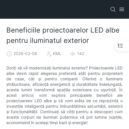
Beneficiile proiectoarelor LED albe
pentru iluminatul exterior
2026-03-06
KML
142
Doriți să vă modernizați iluminatul exterior? Proiectoarele LED
albe devin rapid alegerea preferată atât pentru proprietarii
de case, cât și pentru companii. Oferind o iluminare
strălucitoare, eficiență energetică și durabilitate îndelungată,
aceste lumini transformă spațiile exterioare cu ușurință. În
acest articol, vom explora principalele beneficii ale
proiectoarelor LED albe și vă vom arăta de ce reprezintă o
investiție inteligentă pentru îmbunătățirea securității, esteticii
și funcționalității. Continuați să citiți pentru a descoperi cum
aceste corpuri de iluminat puternice vă pot lumina nopțile,
economisind în același timp bani și energie!