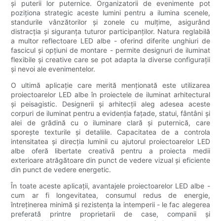
și puterii lor puternice. Organizatorii de evenimente pot
poziționa strategic aceste lumini pentru a ilumina scenele,
standurile vânzătorilor și zonele cu mulțime, asigurând
distracția și siguranța tuturor participanților. Natura reglabilă
a multor reflectoare LED albe - oferind diferite unghiuri de
fascicul și opțiuni de montare - permite designuri de iluminat
flexibile și creative care se pot adapta la diverse configurații
și nevoi ale evenimentelor.
O ultimă aplicație care merită menționată este utilizarea
proiectoarelor LED albe în proiectele de iluminat arhitectural
și peisagistic. Designerii și arhitecții aleg adesea aceste
corpuri de iluminat pentru a evidenția fațade, statui, fântâni și
alei de grădină cu o iluminare clară și puternică, care
sporește texturile și detaliile. Capacitatea de a controla
intensitatea și direcția luminii cu ajutorul proiectoarelor LED
albe oferă libertate creativă pentru a proiecta medii
exterioare atrăgătoare din punct de vedere vizual și eficiente
din punct de vedere energetic.
În toate aceste aplicații, avantajele proiectoarelor LED albe -
cum ar fi longevitatea, consumul redus de energie,
întreținerea minimă și rezistența la intemperii - le fac alegerea
preferată printre proprietarii de case, companii și