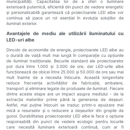
municipalități. Capacitatea lor de a oferi o iluminare
exterioară puternică, eficientă din punct de vedere energetic
și personalizabilă garantează că proiectoarele LED albe vor
continua să joace un rol esențial în evoluția soluțiilor de
iluminat exterior.
Avantajele de mediu ale utilizării iluminatului cu
LED-uri albe
Dincolo de economiile de energie, proiectoarele LED albe au
o durată de viață mult mai lungă în comparație cu opțiunile
de iluminat tradiționale. Becurile standard ale proiectoarelor
pot dura între 1.000 și 3.000 de ore, dar LED-urile albe
funcționează de obicei între 25.000 și 50.000 de ore sau mai
mult înainte de a necesita înlocuire. Această longevitate
reduce frecvența activităților de fabricație, ambalare,
transport și eliminare legate de produsele de iluminat. Fiecare
dintre aceste etape are un impact asupra mediului - de la
extracția materiilor prime până la generarea de deșeuri.
Astfel, mai puține înlocuiri se traduc printr-o epuizare mai
mică a resurselor și o reducere a deșeurilor din gropile de
gunoi. Durabilitatea proiectoarelor LED albe le face o opțiune
responsabilă din punct de vedere ecologic pentru locurile
care necesită iluminare exterioară continuă, cum ar fi