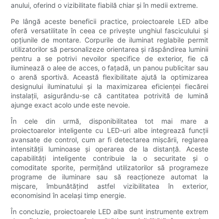
anului, oferind o vizibilitate fiabilă chiar și în medii extreme.
Pe lângă aceste beneficii practice, proiectoarele LED albe
oferă versatilitate în ceea ce privește unghiul fasciculului și
opțiunile de montare. Corpurile de iluminat reglabile permit
utilizatorilor să personalizeze orientarea și răspândirea luminii
pentru a se potrivi nevoilor specifice de exterior, fie că
iluminează o alee de acces, o fațadă, un panou publicitar sau
o arenă sportivă. Această flexibilitate ajută la optimizarea
designului iluminatului și la maximizarea eficienței fiecărei
instalații, asigurându-se că cantitatea potrivită de lumină
ajunge exact acolo unde este nevoie.
În cele din urmă, disponibilitatea tot mai mare a
proiectoarelor inteligente cu LED-uri albe integrează funcții
avansate de control, cum ar fi detectarea mișcării, reglarea
intensității luminoase și operarea de la distanță. Aceste
capabilități inteligente contribuie la o securitate și o
comoditate sporite, permițând utilizatorilor să programeze
programe de iluminare sau să reacționeze automat la
mișcare, îmbunătățind astfel vizibilitatea în exterior,
economisind în același timp energie.
În concluzie, proiectoarele LED albe sunt instrumente extrem