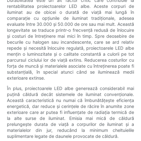
Durabilitatea este un alt factor critic care contribuie la
rentabilitatea proiectoarelor LED albe. Aceste corpuri de
iluminat au de obicei o durată de viață mai lungă în
comparație cu opțiunile de iluminat tradiționale, adesea
evaluate între 30.000 și 50.000 de ore sau mai mult. Această
longevitate se traduce printr-o frecvență redusă de înlocuire
și costuri de întreținere mai mici în timp. Spre deosebire de
becurile cu halogen sau incandescente, care se ard relativ
repede și necesită înlocuire regulată, proiectoarele LED albe
mențin o luminozitate și o calitate constantă a culorii pe tot
parcursul ciclului lor de viață extins. Reducerea costurilor cu
forța de muncă și materialele asociate cu întreținerea poate fi
substanțială, în special atunci când se iluminează medii
exterioare extinse.
În plus, proiectoarele LED albe generează considerabil mai
puțină căldură decât sistemele de iluminat convenționale.
Această caracteristică nu numai că îmbunătățește eficiența
energetică, dar reduce și cerințele de răcire în anumite zone
exterioare care ar putea fi influențate de radiația termică de
la alte surse de iluminat. Emisia mai mică de căldură
prelungește durata de viață a corpurilor de iluminat și a
materialelor din jur, reducând la minimum cheltuielile
suplimentare legate de daunele provocate de căldură.