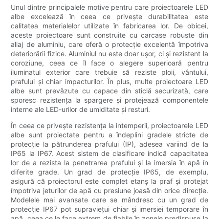
Unul dintre principalele motive pentru care proiectoarele LED
albe excelează în ceea ce privește durabilitatea este
calitatea materialelor utilizate în fabricarea lor. De obicei,
aceste proiectoare sunt construite cu carcase robuste din
aliaj de aluminiu, care oferă o protecție excelentă împotriva
deteriorării fizice. Aluminiul nu este doar ușor, ci și rezistent la
coroziune, ceea ce îl face o alegere superioară pentru
iluminatul exterior care trebuie să reziste ploii, vântului,
prafului și chiar impacturilor. În plus, multe proiectoare LED
albe sunt prevăzute cu capace din sticlă securizată, care
sporesc rezistența la spargere și protejează componentele
interne ale LED-urilor de umiditate și resturi.
În ceea ce privește rezistența la intemperii, proiectoarele LED
albe sunt proiectate pentru a îndeplini gradele stricte de
protecție la pătrunderea prafului (IP), adesea variind de la
IP65 la IP67. Acest sistem de clasificare indică capacitatea
lor de a rezista la penetrarea prafului și la imersia în apă în
diferite grade. Un grad de protecție IP65, de exemplu,
asigură că proiectorul este complet etanș la praf și protejat
împotriva jeturilor de apă cu presiune joasă din orice direcție.
Modelele mai avansate care se mândresc cu un grad de
protecție IP67 pot supraviețui chiar și imersiei temporare în
apă, ceea ce le face extrem de fiabile în zonele predispuse la