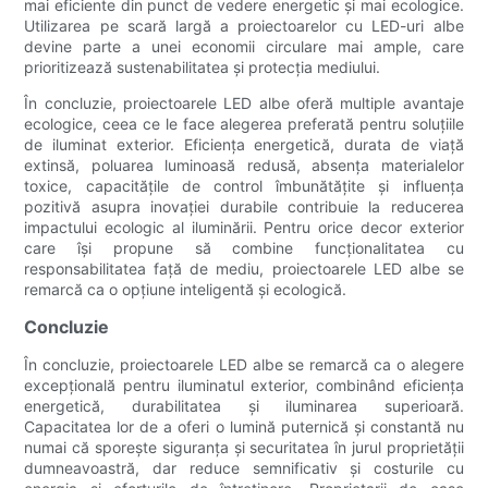
mai eficiente din punct de vedere energetic și mai ecologice.
Utilizarea pe scară largă a proiectoarelor cu LED-uri albe
devine parte a unei economii circulare mai ample, care
prioritizează sustenabilitatea și protecția mediului.
În concluzie, proiectoarele LED albe oferă multiple avantaje
ecologice, ceea ce le face alegerea preferată pentru soluțiile
de iluminat exterior. Eficiența energetică, durata de viață
extinsă, poluarea luminoasă redusă, absența materialelor
toxice, capacitățile de control îmbunătățite și influența
pozitivă asupra inovației durabile contribuie la reducerea
impactului ecologic al iluminării. Pentru orice decor exterior
care își propune să combine funcționalitatea cu
responsabilitatea față de mediu, proiectoarele LED albe se
remarcă ca o opțiune inteligentă și ecologică.
Concluzie
În concluzie, proiectoarele LED albe se remarcă ca o alegere
excepțională pentru iluminatul exterior, combinând eficiența
energetică, durabilitatea și iluminarea superioară.
Capacitatea lor de a oferi o lumină puternică și constantă nu
numai că sporește siguranța și securitatea în jurul proprietății
dumneavoastră, dar reduce semnificativ și costurile cu