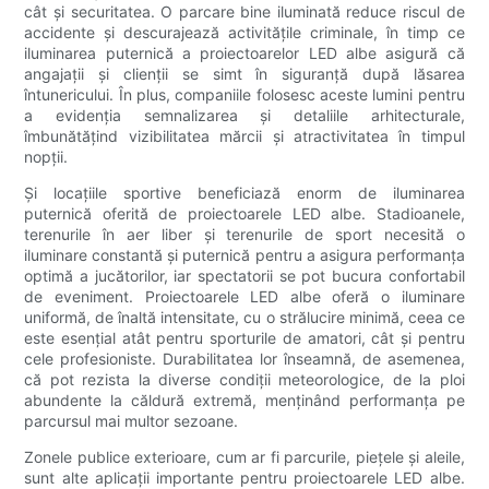
cât și securitatea. O parcare bine iluminată reduce riscul de
accidente și descurajează activitățile criminale, în timp ce
iluminarea puternică a proiectoarelor LED albe asigură că
angajații și clienții se simt în siguranță după lăsarea
întunericului. În plus, companiile folosesc aceste lumini pentru
a evidenția semnalizarea și detaliile arhitecturale,
îmbunătățind vizibilitatea mărcii și atractivitatea în timpul
nopții.
Și locațiile sportive beneficiază enorm de iluminarea
puternică oferită de proiectoarele LED albe. Stadioanele,
terenurile în aer liber și terenurile de sport necesită o
iluminare constantă și puternică pentru a asigura performanța
optimă a jucătorilor, iar spectatorii se pot bucura confortabil
de eveniment. Proiectoarele LED albe oferă o iluminare
uniformă, de înaltă intensitate, cu o strălucire minimă, ceea ce
este esențial atât pentru sporturile de amatori, cât și pentru
cele profesioniste. Durabilitatea lor înseamnă, de asemenea,
că pot rezista la diverse condiții meteorologice, de la ploi
abundente la căldură extremă, menținând performanța pe
parcursul mai multor sezoane.
Zonele publice exterioare, cum ar fi parcurile, piețele și aleile,
sunt alte aplicații importante pentru proiectoarele LED albe.