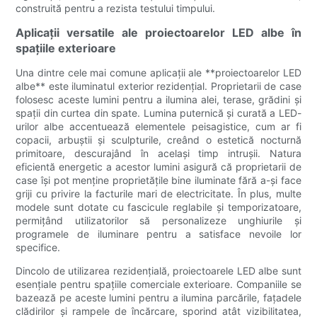
construită pentru a rezista testului timpului.
Aplicații versatile ale proiectoarelor LED albe în
spațiile exterioare
Una dintre cele mai comune aplicații ale **proiectoarelor LED
albe** este iluminatul exterior rezidențial. Proprietarii de case
folosesc aceste lumini pentru a ilumina alei, terase, grădini și
spații din curtea din spate. Lumina puternică și curată a LED-
urilor albe accentuează elementele peisagistice, cum ar fi
copacii, arbuștii și sculpturile, creând o estetică nocturnă
primitoare, descurajând în același timp intrușii. Natura
eficientă energetic a acestor lumini asigură că proprietarii de
case își pot menține proprietățile bine iluminate fără a-și face
griji cu privire la facturile mari de electricitate. În plus, multe
modele sunt dotate cu fascicule reglabile și temporizatoare,
permițând utilizatorilor să personalizeze unghiurile și
programele de iluminare pentru a satisface nevoile lor
specifice.
Dincolo de utilizarea rezidențială, proiectoarele LED albe sunt
esențiale pentru spațiile comerciale exterioare. Companiile se
bazează pe aceste lumini pentru a ilumina parcările, fațadele
clădirilor și rampele de încărcare, sporind atât vizibilitatea,