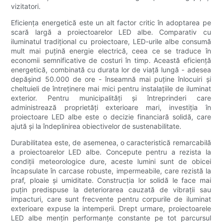
vizitatori.
Eficiența energetică este un alt factor critic în adoptarea pe
scară largă a proiectoarelor LED albe. Comparativ cu
iluminatul tradițional cu proiectoare, LED-urile albe consumă
mult mai puțină energie electrică, ceea ce se traduce în
economii semnificative de costuri în timp. Această eficiență
energetică, combinată cu durata lor de viață lungă - adesea
depășind 50.000 de ore - înseamnă mai puține înlocuiri și
cheltuieli de întreținere mai mici pentru instalațiile de iluminat
exterior. Pentru municipalități și întreprinderi care
administrează proprietăți exterioare mari, investiția în
proiectoare LED albe este o decizie financiară solidă, care
ajută și la îndeplinirea obiectivelor de sustenabilitate.
Durabilitatea este, de asemenea, o caracteristică remarcabilă
a proiectoarelor LED albe. Concepute pentru a rezista la
condiții meteorologice dure, aceste lumini sunt de obicei
încapsulate în carcase robuste, impermeabile, care rezistă la
praf, ploaie și umiditate. Construcția lor solidă le face mai
puțin predispuse la deteriorarea cauzată de vibrații sau
impacturi, care sunt frecvente pentru corpurile de iluminat
exterioare expuse la intemperii. Drept urmare, proiectoarele
LED albe mențin performanțe constante pe tot parcursul