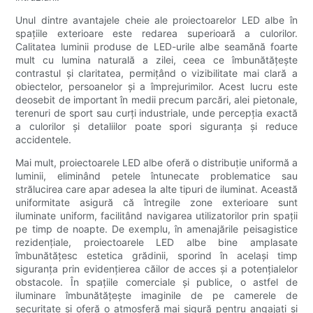
Unul dintre avantajele cheie ale proiectoarelor LED albe în
spațiile exterioare este redarea superioară a culorilor.
Calitatea luminii produse de LED-urile albe seamănă foarte
mult cu lumina naturală a zilei, ceea ce îmbunătățește
contrastul și claritatea, permițând o vizibilitate mai clară a
obiectelor, persoanelor și a împrejurimilor. Acest lucru este
deosebit de important în medii precum parcări, alei pietonale,
terenuri de sport sau curți industriale, unde percepția exactă
a culorilor și detaliilor poate spori siguranța și reduce
accidentele.
Mai mult, proiectoarele LED albe oferă o distribuție uniformă a
luminii, eliminând petele întunecate problematice sau
strălucirea care apar adesea la alte tipuri de iluminat. Această
uniformitate asigură că întregile zone exterioare sunt
iluminate uniform, facilitând navigarea utilizatorilor prin spații
pe timp de noapte. De exemplu, în amenajările peisagistice
rezidențiale, proiectoarele LED albe bine amplasate
îmbunătățesc estetica grădinii, sporind în același timp
siguranța prin evidențierea căilor de acces și a potențialelor
obstacole. În spațiile comerciale și publice, o astfel de
iluminare îmbunătățește imaginile de pe camerele de
securitate și oferă o atmosferă mai sigură pentru angajați și