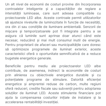
Un alt nivel de economii de costuri provine din încorporarea
controalelor inteligente și a capacităților de reglare a
intensității luminoase, care sunt adesea compatibile cu
proiectoarele LED albe. Aceste controale permit utilizatorilor
să ajusteze nivelurile de luminozitate în funcție de necesități,
ora din zi sau condițiile de iluminare ambientală. Senzorii de
mișcare și temporizatoarele pot fi integrate pentru a se
asigura că luminile sunt aprinse doar atunci când este
necesar, reducând și mai mult consumul inutil de energie.
Pentru proprietarii de afaceri sau municipalitățile care doresc
să optimizeze programele de iluminat exterior, aceste
caracteristici oferă o oportunitate semnificativă de a reduce
bugetele energetice generale.
Beneficiile pentru mediu ale proiectoarelor LED albe
contribuie, de asemenea, indirect la economiile de costuri
prin alinierea cu obiectivele energetice durabile și cu
potențialele programe de stimulare. Datorită eficienței
energetice și amprentei reduse de carbon, multe regiuni
oferă reduceri, credite fiscale sau subvenții pentru adoptarea
soluțiilor de iluminat LED. Aceste stimulente financiare pot
ajuta la compensarea costurilor inițiale de instalare și la
accelerarea rentabilității investiției.