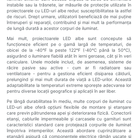
instabile sau la trăsnete, iar măsurile de protecție utilizate în
proiectoarele cu LED-uri albe reduc susceptibilitatea la astfel
de riscuri. Drept urmare, utilizatorii beneficiază de mai puține
întreruperi și reparații, contribuind și mai mult la performanța
de lungă durată a acestor corpuri de iluminat.
Mai mult, proiectoarele LED albe sunt concepute să
funcționeze eficient pe o gamă largă de temperaturi, de
obicei de la -40°F la peste 122°F (-40°C până la 50°C),
asigurând o iluminare fiabilă atât în ​​ierni geroase, cât și în veri
caniculare. Unele modele includ, de asemenea, sisteme de
răcire pasive sau active - cum ar fi radiatoare sau
ventilatoare - pentru a gestiona eficient disiparea căldurii,
prelungind și mai mult durata de viață a LED-urilor. Această
adaptabilitate la temperaturi extreme sporește adecvarea lor
pentru diverse locații geografice și aplicații în aer liber.
Pe lângă durabilitatea în mediu, multe corpuri de iluminat cu
LED-uri albe oferă opțiuni flexibile de montare și etanșare
care previn pătrunderea apei și deteriorarea fizică. Conectorii
etanși, cablurile impermeabile și carcasele cu garnituri sunt
caracteristici standard care protejează corpurile de iluminat
împotriva intemperiilor. Această abordare cuprinzătoare a
etanșării asigură că componentele electrice rămân uscate și