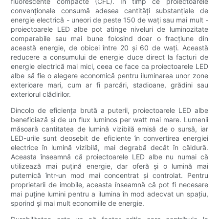
fluorescente compacte (CFL). În timp ce proiectoarele
convenționale consumă adesea cantități substanțiale de
energie electrică - uneori de peste 150 de wați sau mai mult -
proiectoarele LED albe pot atinge niveluri de luminozitate
comparabile sau mai bune folosind doar o fracțiune din
această energie, de obicei între 20 și 60 de wați. Această
reducere a consumului de energie duce direct la facturi de
energie electrică mai mici, ceea ce face ca proiectoarele LED
albe să fie o alegere economică pentru iluminarea unor zone
exterioare mari, cum ar fi parcări, stadioane, grădini sau
exteriorul clădirilor.
Dincolo de eficiența brută a puterii, proiectoarele LED albe
beneficiază și de un flux luminos per watt mai mare. Lumenii
măsoară cantitatea de lumină vizibilă emisă de o sursă, iar
LED-urile sunt deosebit de eficiente în convertirea energiei
electrice în lumină vizibilă, mai degrabă decât în ​​căldură.
Aceasta înseamnă că proiectoarele LED albe nu numai că
utilizează mai puțină energie, dar oferă și o lumină mai
puternică într-un mod mai concentrat și controlat. Pentru
proprietarii de imobile, aceasta înseamnă că pot fi necesare
mai puține lumini pentru a ilumina în mod adecvat un spațiu,
sporind și mai mult economiile de energie.