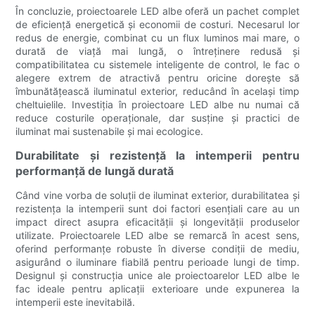
În concluzie, proiectoarele LED albe oferă un pachet complet
de eficiență energetică și economii de costuri. Necesarul lor
redus de energie, combinat cu un flux luminos mai mare, o
durată de viață mai lungă, o întreținere redusă și
compatibilitatea cu sistemele inteligente de control, le fac o
alegere extrem de atractivă pentru oricine dorește să
îmbunătățească iluminatul exterior, reducând în același timp
cheltuielile. Investiția în proiectoare LED albe nu numai că
reduce costurile operaționale, dar susține și practici de
iluminat mai sustenabile și mai ecologice.
Durabilitate și rezistență la intemperii pentru
performanță de lungă durată
Când vine vorba de soluții de iluminat exterior, durabilitatea și
rezistența la intemperii sunt doi factori esențiali care au un
impact direct asupra eficacității și longevității produselor
utilizate. Proiectoarele LED albe se remarcă în acest sens,
oferind performanțe robuste în diverse condiții de mediu,
asigurând o iluminare fiabilă pentru perioade lungi de timp.
Designul și construcția unice ale proiectoarelor LED albe le
fac ideale pentru aplicații exterioare unde expunerea la
intemperii este inevitabilă.