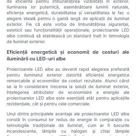
de eficiente pentru îmbunătățirea vizibilității în exterior.
Iluminarea lor puternică, asemănătoare luminii naturale,
eficiența energetică, durabilitatea și versatilitatea le fac o
alegere ideală pentru o gamă largă de aplicații de iluminat
exterior. Fie că este vorba de îmbunătățirea siguranței,
esteticii sau funcționalității operaționale, proiectoarele LED
albe continuă să stabilească un standard înalt în tehnologia
de iluminat exterior.
Eficiență energetică și economii de costuri ale
iluminării cu LED-uri albe
Proiectoarele LED albe au devenit rapid alegerea preferată
pentru iluminatul exterior datorită eficienței energetice
remarcabile și economiilor de costuri rezultate. Atunci când
se ia în considerare trecerea la soluții de iluminat exterior,
înțelegerea atributelor de economisire a energiei ale
proiectoarelor LED albe este esențială atât pentru aplicațiile
rezidențiale, cât și pentru cele comerciale.
Unul dintre principalele avantaje ale proiectoarelor LED albe
constă în consumul lor redus de energie în comparație cu
tehnologiile tradiționale de iluminat, cum ar fi becurile
incandescente, lămpile cu halogen și chiar lămpile