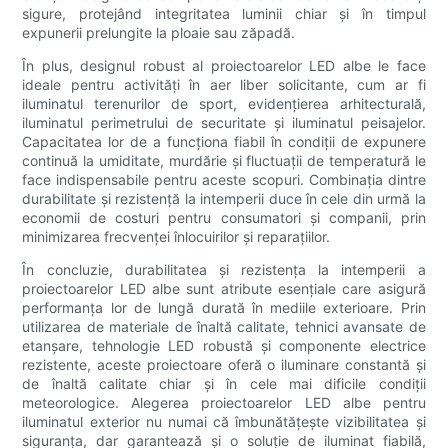
sigure, protejând integritatea luminii chiar și în timpul
expunerii prelungite la ploaie sau zăpadă.
În plus, designul robust al proiectoarelor LED albe le face
ideale pentru activități în aer liber solicitante, cum ar fi
iluminatul terenurilor de sport, evidențierea arhitecturală,
iluminatul perimetrului de securitate și iluminatul peisajelor.
Capacitatea lor de a funcționa fiabil în condiții de expunere
continuă la umiditate, murdărie și fluctuații de temperatură le
face indispensabile pentru aceste scopuri. Combinația dintre
durabilitate și rezistență la intemperii duce în cele din urmă la
economii de costuri pentru consumatori și companii, prin
minimizarea frecvenței înlocuirilor și reparațiilor.
În concluzie, durabilitatea și rezistența la intemperii a
proiectoarelor LED albe sunt atribute esențiale care asigură
performanța lor de lungă durată în mediile exterioare. Prin
utilizarea de materiale de înaltă calitate, tehnici avansate de
etanșare, tehnologie LED robustă și componente electrice
rezistente, aceste proiectoare oferă o iluminare constantă și
de înaltă calitate chiar și în cele mai dificile condiții
meteorologice. Alegerea proiectoarelor LED albe pentru
iluminatul exterior nu numai că îmbunătățește vizibilitatea și
siguranța, dar garantează și o soluție de iluminat fiabilă,