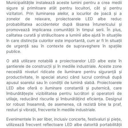
Municipalitățile instalează aceste lumini pentru a crea medii
sigure și primitoare atât pentru locuitori, cât și pentru
vizitatori. Prin iluminarea aleilor, a locurilor de joacă și a
zonelor de relaxare, proiectoarele LED albe reduc
probabilitatea accidentelor după lăsarea întunericului și
promovează implicarea comunității în timpul serii. În plus,
calitatea curată și strălucitoare a luminii albe ajută în situațiile
în care distincția culorilor este importantă, cum ar fi în situații
de urgență sau în contexte de supraveghere în spațiile
publice.
O altă utilizare notabilă a proiectoarelor LED albe este în
șantierele de construcții și în mediile industriale. Aceste zone
necesită niveluri ridicate de iluminare pentru siguranță și
productivitate, în special atunci când lucrul continuă după
apusul soarelui sau în condiții de lumină slabă. Proiectoarele
LED albe oferă o iluminare constantă și puternică, care
îmbunătățește vizibilitatea pentru lucrători și operatorii de
utilaje, reducând riscurile și îmbunătățind eficiența. Designul
lor robust înseamnă, de asemenea, că rezistă bine la praf,
resturi și vibrații, frecvente în mediile industriale.
Evenimentele în aer liber, inclusiv concerte, festivaluri și piețe,
utilizează frecvent reflectoare LED albe datorită portabilității