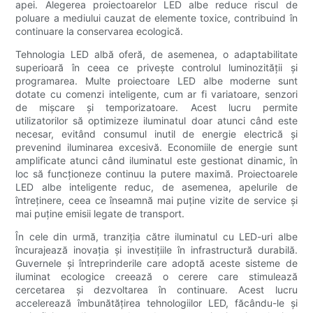
apei. Alegerea proiectoarelor LED albe reduce riscul de
poluare a mediului cauzat de elemente toxice, contribuind în
continuare la conservarea ecologică.
Tehnologia LED albă oferă, de asemenea, o adaptabilitate
superioară în ceea ce privește controlul luminozității și
programarea. Multe proiectoare LED albe moderne sunt
dotate cu comenzi inteligente, cum ar fi variatoare, senzori
de mișcare și temporizatoare. Acest lucru permite
utilizatorilor să optimizeze iluminatul doar atunci când este
necesar, evitând consumul inutil de energie electrică și
prevenind iluminarea excesivă. Economiile de energie sunt
amplificate atunci când iluminatul este gestionat dinamic, în
loc să funcționeze continuu la putere maximă. Proiectoarele
LED albe inteligente reduc, de asemenea, apelurile de
întreținere, ceea ce înseamnă mai puține vizite de service și
mai puține emisii legate de transport.
În cele din urmă, tranziția către iluminatul cu LED-uri albe
încurajează inovația și investițiile în infrastructură durabilă.
Guvernele și întreprinderile care adoptă aceste sisteme de
iluminat ecologice creează o cerere care stimulează
cercetarea și dezvoltarea în continuare. Acest lucru
accelerează îmbunătățirea tehnologiilor LED, făcându-le și