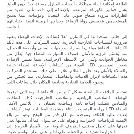
الطاقة إمكانية إبقاء ممتلكات أصحاب المنازل مضاءة جيدًا دون القلق
بشأن فواتير الكهرباء المرتفعة. بالإضافة إلى ذلك، تأتي العديد من
الطرازات مزودة بشعاع ضوئي قابل للتعديل ومؤقتات، مما يسمح
للمستخدمين بتخصيص زوايا الإضاءة وجداولها الزمنية لتلبية احتياجاتهم
الخاصة.
إلى جانب استخدامها في المنازل، تُعدّ كشافات الإضاءة البيضاء بتقنية
LED ضرورية للمساحات الخارجية التجارية. تعتمد الشركات على هذه
الكشافات لإضاءة مواقف السيارات وواجهات المباني وأرصفة التحميل،
مما يُحسّن الرؤية والأمان. فموقف السيارات المُضاء جيدًا يُقلّل من
مخاطر الحوادث ويُثني عن الأنشطة الإجرامية، بينما تضمن الإضاءة
القوية من كشافات الإضاءة البيضاء بتقنية LED شعور الموظفين
والعملاء بالأمان بعد حلول الظلام. علاوة على ذلك، تستخدم الشركات
هذه الكشافات لإبراز اللافتات والتفاصيل المعمارية، مما يُحسّن من
وضوح العلامة التجارية وجاذبية المكان خلال ساعات الليل.
تستفيد الملاعب الرياضية بشكل كبير من الإضاءة القوية التي توفرها
كشافات LED البيضاء. فالملاعب الرياضية، والملاعب الخارجية،
والميادين تتطلب إضاءة ثابتة وساطعة لضمان أداء اللاعبين الأمثل
وراحة المتفرجين أثناء مشاهدة الفعاليات. توفر كشافات LED البيضاء
إضاءة عالية الكثافة وموحدة مع أقل قدر من الوهج، وهو أمر بالغ
الأهمية للرياضات الاحترافية والهواة على حد سواء. كما أن متانتها تعني
قدرتها على تحمل مختلف الظروف الجوية، من الأمطار الغزيرة إلى
الحرارة الشديدة، مع الحفاظ على أدائها على مدار مواسم عديدة.