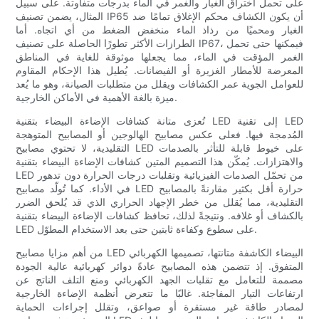
على تحمل اختراق الغبار والغمر في الماء بدرجات متفاوتة. على سبيل
المثال، يضمن تصنيف IP65 أن يكون الكشاف محكم الإغلاق تمامًا ضد
الغبار ومحميًا من رذاذ الماء منخفض الضغط من أي اتجاه. أما
الطرازات الأكثر تطورًا الحاصلة على تصنيف IP67، فيمكنها حتى تحمل
الغمر المؤقت في الماء، مما يجعلها موثوقة للغاية في المناطق
المعرضة للأمطار الغزيرة أو الفيضانات. يُطيل هذا الإحكام المقاوم
للعوامل الجوية عمر الكشافات ويقلل من متطلبات الصيانة، وهو ما يُعد
ميزة بالغة الأهمية في الأماكن الخارجية.
تُعزى متانة كشافات الإضاءة البيضاء بتقنية LED إلى تقنية LED
المُدمجة فيها. فعلى عكس مصابيح الهالوجين أو المصابيح المتوهجة
التقليدية، لا تحتوي مصابيح LED على خيوط قابلة للتأثر بالصدمات
والاهتزازات. يُمكّن هذا التصميم المتين كشافات الإضاءة البيضاء بتقنية
LED من تحمّل الصدمات الفيزيائية وتقلبات درجات الحرارة دون تدهور
في الأداء. كما تُولّد مصابيح LED حرارة أقل بكثير مقارنةً بالمصابيح
التقليدية، مما يُقلل من خطر الإجهاد الحراري الذي قد يُلحق الضرر
بالكشاف أو غلافه. ونتيجةً لذلك، تحافظ كشافات الإضاءة البيضاء بتقنية
LED على سطوع وكفاءة ثابتين حتى بعد الاستخدام المطوّل.
من أهم مزايا مصابيح LED البيضاء الكاشفة متانتها، تصميمها الكهربائي
المتفوق. إذ تتضمن هذه المصابيح عادةً دوائر كهربائية عالية الجودة
مصممة للتعامل مع تقلبات الجهد الكهربائي ومنع التلف الناتج عن
ارتفاعات التيار المفاجئة. غالبًا ما تتعرض أنظمة الإضاءة الخارجية
لمصادر طاقة غير مستقرة أو صواعق، وتقلل إجراءات الحماية