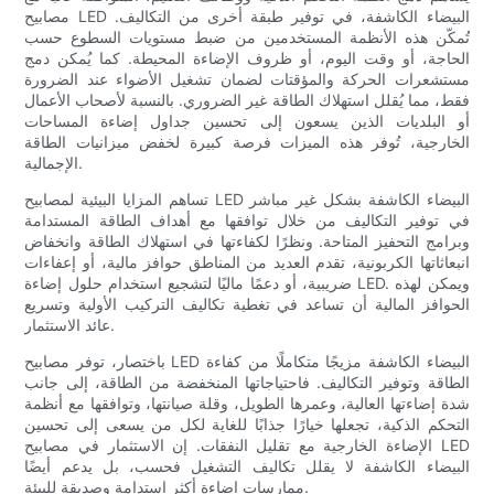
مصابيح LED البيضاء الكاشفة، في توفير طبقة أخرى من التكاليف.
تُمكّن هذه الأنظمة المستخدمين من ضبط مستويات السطوع حسب
الحاجة، أو وقت اليوم، أو ظروف الإضاءة المحيطة. كما يُمكن دمج
مستشعرات الحركة والمؤقتات لضمان تشغيل الأضواء عند الضرورة
فقط، مما يُقلل استهلاك الطاقة غير الضروري. بالنسبة لأصحاب الأعمال
أو البلديات الذين يسعون إلى تحسين جداول إضاءة المساحات
الخارجية، تُوفر هذه الميزات فرصة كبيرة لخفض ميزانيات الطاقة
الإجمالية.
تساهم المزايا البيئية لمصابيح LED البيضاء الكاشفة بشكل غير مباشر
في توفير التكاليف من خلال توافقها مع أهداف الطاقة المستدامة
وبرامج التحفيز المتاحة. ونظرًا لكفاءتها في استهلاك الطاقة وانخفاض
انبعاثاتها الكربونية، تقدم العديد من المناطق حوافز مالية، أو إعفاءات
ضريبية، أو دعمًا ماليًا لتشجيع استخدام حلول إضاءة LED. ويمكن لهذه
الحوافز المالية أن تساعد في تغطية تكاليف التركيب الأولية وتسريع
عائد الاستثمار.
باختصار، توفر مصابيح LED البيضاء الكاشفة مزيجًا متكاملًا من كفاءة
الطاقة وتوفير التكاليف. فاحتياجاتها المنخفضة من الطاقة، إلى جانب
شدة إضاءتها العالية، وعمرها الطويل، وقلة صيانتها، وتوافقها مع أنظمة
التحكم الذكية، تجعلها خيارًا جذابًا للغاية لكل من يسعى إلى تحسين
الإضاءة الخارجية مع تقليل النفقات. إن الاستثمار في مصابيح LED
البيضاء الكاشفة لا يقلل تكاليف التشغيل فحسب، بل يدعم أيضًا
ممارسات إضاءة أكثر استدامة وصديقة للبيئة.