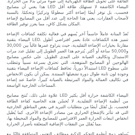
الفائقة على تحويل الطاقة الكهربائية إلى ضوء مرئي بدلًا من الحرارة.
هذا يعني أن مصابيح LED البيضاء الكاشفة لا تستهلك طاقة أقل
فحسب، بل توفر أيضًا إضاءة أكثر سطوعًا وتركيزًا وتحكمًا. بالنسبة
لأصحاب العقارات، يعني هذا الحاجة إلى عدد أقل من المصابيح لإضاءة
المكان بشكل كافٍ، مما يعزز توفير الطاقة.
تُعدّ المتانة عاملاً حاسماً آخر يُسهم في فعالية تكلفة كشافات الإضاءة
البيضاء بتقنية LED. تتميز هذه الكشافات عادةً بعمر افتراضي أطول
مقارنةً بخيارات الإضاءة التقليدية، حيث يتراوح عمرها غالباً بين 30,000
و50,000 ساعة أو أكثر. يُترجم هذا العمر الطويل إلى تقليل عدد مرات
الاستبدال وتكاليف الصيانة على المدى الطويل. على عكس مصابيح
الهالوجين أو المصابيح المتوهجة، التي تحترق بسرعة نسبياً وتتطلب
استبدالاً دورياً، تحافظ كشافات الإضاءة البيضاء بتقنية LED على سطوع
وجودة لون ثابتة طوال دورة تشغيلها الممتدة. يمكن أن يكون الانخفاض
في تكاليف العمالة والمواد المرتبطة بالصيانة كبيراً، خاصةً عند إضاءة
المساحات الخارجية الواسعة.
علاوة على ذلك، تُنتج مصابيح LED البيضاء الكاشفة حرارة أقل بكثير
من أنظمة الإضاءة التقليدية. لا تُحسّن هذه الخاصية كفاءة الطاقة
فحسب، بل تُقلل أيضًا من متطلبات التبريد في بعض المناطق الخارجية
التي قد تتأثر بالإشعاع الحراري من مصادر الإضاءة الأخرى. كما يُطيل
انخفاض انبعاث الحرارة العمر الافتراضي للمصابيح والمواد المحيطة بها،
مما يُقلل من النفقات الإضافية المتعلقة بأضرار الحرارة.
يُساهم دمج أنظمة التحكم الذكية ووظائف التعتيم، المتوافقة غالبًا مع