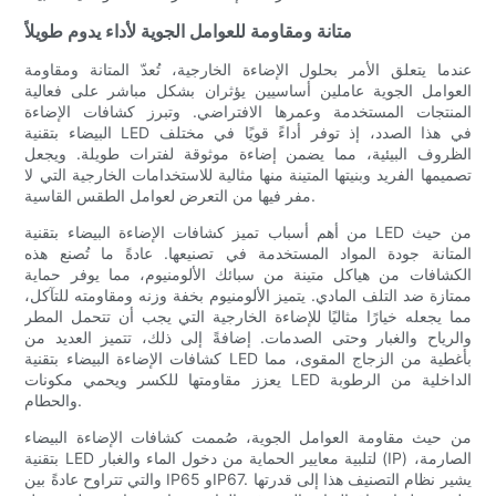
متانة ومقاومة للعوامل الجوية لأداء يدوم طويلاً
عندما يتعلق الأمر بحلول الإضاءة الخارجية، تُعدّ المتانة ومقاومة
العوامل الجوية عاملين أساسيين يؤثران بشكل مباشر على فعالية
المنتجات المستخدمة وعمرها الافتراضي. وتبرز كشافات الإضاءة
البيضاء بتقنية LED في هذا الصدد، إذ توفر أداءً قويًا في مختلف
الظروف البيئية، مما يضمن إضاءة موثوقة لفترات طويلة. ويجعل
تصميمها الفريد وبنيتها المتينة منها مثالية للاستخدامات الخارجية التي لا
مفر فيها من التعرض لعوامل الطقس القاسية.
من أهم أسباب تميز كشافات الإضاءة البيضاء بتقنية LED من حيث
المتانة جودة المواد المستخدمة في تصنيعها. عادةً ما تُصنع هذه
الكشافات من هياكل متينة من سبائك الألومنيوم، مما يوفر حماية
ممتازة ضد التلف المادي. يتميز الألومنيوم بخفة وزنه ومقاومته للتآكل،
مما يجعله خيارًا مثاليًا للإضاءة الخارجية التي يجب أن تتحمل المطر
والرياح والغبار وحتى الصدمات. إضافةً إلى ذلك، تتميز العديد من
كشافات الإضاءة البيضاء بتقنية LED بأغطية من الزجاج المقوى، مما
يعزز مقاومتها للكسر ويحمي مكونات LED الداخلية من الرطوبة
والحطام.
من حيث مقاومة العوامل الجوية، صُممت كشافات الإضاءة البيضاء
بتقنية LED لتلبية معايير الحماية من دخول الماء والغبار (IP) الصارمة،
والتي تتراوح عادةً بين IP65 وIP67. يشير نظام التصنيف هذا إلى قدرتها