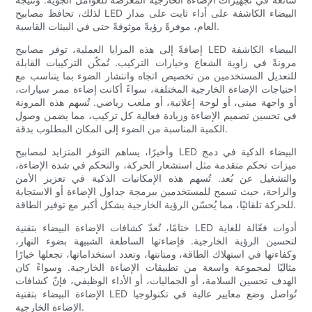
لذلك، تحافظ مصابيح LED البيضاء الكاشفة على أداء ثابت على مدار
العام، موفرةً رؤيةً موثوقةً حتى في البيئات القاسية.
إضافةً إلى هذه المزايا العملية، توفر مصابيح LED البيضاء الكاشفة
مرونةً في زاوية الشعاع وخيارات التركيب. تُمكّن التركيبات القابلة
للتعديل المستخدمين من تخصيص اتجاه وانتشار الضوء بما يتناسب مع
احتياجات الإضاءة الخارجية المختلفة، سواءً أكانت إضاءة ممر سيارات،
أو واجهة مبنى، أو لوحة إعلانية، أو ملعب رياضي. تُسهم هذه المرونة
في تحسين تصميم الإضاءة وزيادة فعالية كل تركيب، مما يضمن وصول
الكمية المناسبة من الضوء إلى المكان المطلوب بدقة.
وأخيرًا، يساهم التوفر المتزايد لمصابيح LED البيضاء الذكية في دمج
ميزات تحكم متقدمة مثل استشعار الحركة، والتحكم في شدة الإضاءة،
والتشغيل عن بُعد. تُسهم هذه الإمكانيات الذكية في تعزيز الأمن
والراحة، حيث تسمح للمستخدمين ببرمجة جداول الإضاءة أو الاستجابة
للحركة تلقائيًا، مما يُحسّن الرؤية الخارجية بشكل أكبر مع توفير الطاقة.
ختامًا، تُعدّ كشافات الإضاءة البيضاء بتقنية LED أدوات فعّالة للغاية
لتحسين الرؤية الخارجية. فإضاءتها الساطعة الشبيهة بضوء النهار،
وكفاءتها في استهلاك الطاقة، ومتانتها، وتعدد استخداماتها، تجعلها خيارًا
مثاليًا لمجموعة واسعة من تطبيقات الإضاءة الخارجية. وسواءً كان
الهدف تحسين السلامة، أو الجماليات، أو الأداء الوظيفي، فإنّ كشافات
الإضاءة البيضاء بتقنية LED تُواصل وضع معايير عالية في تكنولوجيا
الإضاءة الخارجية.