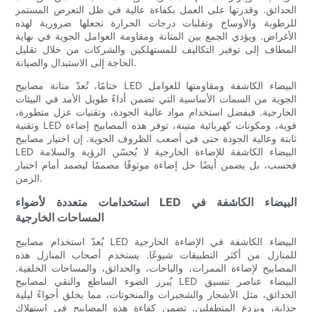
الحدائق. وقدرتها على العمل بكفاءة عالية في ظل التعرض المستمر
للرطوبة والأوساخ وتقلبات درجات الحرارة تجعلها ضرورية لهذه
الأغراض. ويؤدي الجمع بين المتانة ومقاومة العوامل الجوية في نهاية
المطاف إلى توفير التكاليف للمستهلكين والشركات من خلال تقليل
الحاجة إلى الاستبدال والصيانة.
ختامًا، تُعدّ متانة مصابيح LED البيضاء الكاشفة ومقاومتها للعوامل
الجوية من السمات الأساسية التي تضمن أداءً طويل الأمد في البيئات
الخارجية. فبفضل استخدام مواد عالية الجودة، وتقنيات عزل متطورة،
وتقنية LED قوية، ومكونات كهربائية متينة، توفر هذه المصابيح إضاءة
ثابتة وعالية الجودة حتى في أصعب الظروف الجوية. إن اختيار مصابيح
LED البيضاء الكاشفة للإضاءة الخارجية لا يُحسّن الرؤية والسلامة
فحسب، بل يضمن أيضًا حل إضاءة موثوقًا مصممًا ليصمد أمام اختبار
الزمن.
استخدامات متعددة لأضواء LED البيضاء الكاشفة في
المساحات الخارجية
يُعدّ استخدام مصابيح LED البيضاء الكاشفة في الإضاءة الخارجية
للمنازل من أكثر التطبيقات شيوعًا. يستخدم أصحاب المنازل هذه
المصابيح لإضاءة الممرات، والباحات، والحدائق، والمساحات الخلفية.
يُبرز الضوء الساطع والنقي لمصابيح LED البيضاء عناصر تنسيق
الحدائق، مثل الأشجار والشجيرات والمنحوتات، مما يخلق أجواءً ليلية
جذابة، ويردع المتطفلين. تضمن كفاءة هذه المصابيح في استهلاك