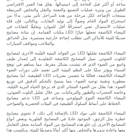
ساعة أو أكثر قبل الحاجة إلى استبدالها. يقلل هذا العمر الافتراضي
الطويل من وتيرة عمليات التصنيع والتعبئة والنقل والتخلص المرتبطة
بمنتجات الإضاءة. لكل مرحلة من هذه المراحل تأثير بيئي، بدءًا من
استخراج المواد الخام وصولًا إلى توليد النفايات. وبالتالي، فإن قلة
عمليات الاستبدال تعني استنزافًا أقل للموارد وتقليلًا للنفايات في
مكبات القمامة. إن متانة مصابيح LED البيضاء الكاشفة تجعلها خيارًا
صديقًا للبيئة للأماكن التي تتطلب إضاءة خارجية مستمرة، مثل الحدائق
والملاعب ومواقف السيارات.
من الفوائد البيئية القيّمة الأخرى لمصابيح LED البيضاء الكاشفة تقليلها
للتلوث الضوئي. تميل المصابيح الكاشفة التقليدية إلى إصدار طيف
واسع من الضوء الذي قد يتشتت بشكل مفرط، مما يساهم في توهج
السماء ويؤثر سلبًا على النظم البيئية التي تعتمد على دورات الضوء
الطبيعية. أما مصابيح LED البيضاء الكاشفة، فغالبًا ما تتضمن بصريات
متطورة وتقنية توجيه الضوء، مما يسمح بالتحكم الدقيق في توزيع
الضوء. هذا يقلل من الضوء المتناثر الذي قد يزعج الحياة البرية الليلية،
وخاصة الحشرات والطيور والبرمائيات. من خلال تقليل التلوث الضوئي،
تدعم مصابيح LED البيضاء الكاشفة التنوع البيولوجي وتساعد في
الحفاظ على أنماط السلوك الطبيعية في البيئات الحضرية والضواحي.
بالإضافة إلى ذلك، لا تحتوي مصابيح LED البيضاء الكاشفة على مواد
خطرة مثل الزئبق، الموجود عادةً في المصابيح الفلورية وبعض أنواع
المصابيح الأخرى. إن خلو هذه المصابيح من المواد السامة يجعل التعامل
معها وإعادة تدويرها والتخلص منها أكثر أمانًا وصديقًا للبيئة. ويكتسب هذا