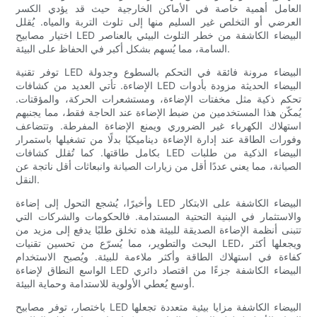
العامل أهمية خاصة في الأماكن الخارجية حيث قد يؤدي الكسر
العرضي أو التخلص غير السليم منها إلى تلوث التربة والمياه. يُقلل
اختيار مصابيح LED البيضاء الكاشفة من خطر التلوث البيئي بالعناصر
السامة، مما يُسهم بشكل أكبر في الحفاظ على البيئة.
توفر تقنية LED البيضاء مرونة فائقة في التحكم بالسطوع وجدولة
الإضاءة. تأتي العديد من كشافات LED البيضاء الحديثة مزودة بأدوات
تحكم ذكية مثل مخفتات الإضاءة، ومستشعرات الحركة، والمؤقتات.
يُمكّن هذا المستخدمين من ضبط الإضاءة عند الحاجة فقط، مما يجنبهم
استهلاك الكهرباء غير الضروري ويمنع الإضاءة المفرطة. وتتضاعف
وفورات الطاقة عند إدارة الإضاءة ديناميكيًا بدلًا من تشغيلها باستمرار
بكامل طاقتها. كما تُقلل كشافات LED البيضاء الذكية من طلبات
الصيانة، مما يعني عددًا أقل من زيارات الصيانة وانبعاثات أقل ناتجة عن
النقل.
وأخيرًا، يُشجع التحول إلى إضاءة LED البيضاء الكاشفة على الابتكار
والاستثمار في البنية التحتية المستدامة. فالحكومات والشركات التي
تتبنى أنظمة الإضاءة الصديقة للبيئة هذه تخلق طلبًا يدفع إلى مزيد من
البحث والتطوير، مما يُسرّع من تحسين تقنيات LED، ويجعلها أكثر
كفاءة في استهلاك الطاقة وأكثر ملاءمة للبيئة. ويُصبح الاستخدام
الواسع النطاق لإضاءة LED البيضاء الكاشفة جزءًا من اقتصاد دائري
أوسع يُعطي الأولوية للاستدامة وحماية البيئة.
باختصار، توفر مصابيح LED البيضاء الكاشفة مزايا بيئية متعددة تجعلها