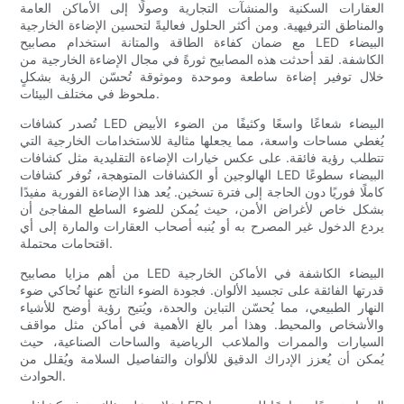
العقارات السكنية والمنشآت التجارية وصولًا إلى الأماكن العامة
والمناطق الترفيهية. ومن أكثر الحلول فعاليةً لتحسين الإضاءة الخارجية
مع ضمان كفاءة الطاقة والمتانة استخدام مصابيح LED البيضاء
الكاشفة. لقد أحدثت هذه المصابيح ثورةً في مجال الإضاءة الخارجية من
خلال توفير إضاءة ساطعة وموحدة وموثوقة تُحسّن الرؤية بشكلٍ
ملحوظ في مختلف البيئات.
تُصدر كشافات LED البيضاء شعاعًا واسعًا وكثيفًا من الضوء الأبيض
يُغطي مساحات واسعة، مما يجعلها مثالية للاستخدامات الخارجية التي
تتطلب رؤية فائقة. على عكس خيارات الإضاءة التقليدية مثل كشافات
الهالوجين أو الكشافات المتوهجة، تُوفر كشافات LED البيضاء سطوعًا
كاملًا فوريًا دون الحاجة إلى فترة تسخين. يُعد هذا الإضاءة الفورية مفيدًا
بشكل خاص لأغراض الأمن، حيث يُمكن للضوء الساطع المفاجئ أن
يردع الدخول غير المصرح به أو يُنبه أصحاب العقارات والمارة إلى أي
اقتحامات محتملة.
من أهم مزايا مصابيح LED البيضاء الكاشفة في الأماكن الخارجية
قدرتها الفائقة على تجسيد الألوان. فجودة الضوء الناتج عنها تُحاكي ضوء
النهار الطبيعي، مما يُحسّن التباين والحدة، ويُتيح رؤية أوضح للأشياء
والأشخاص والمحيط. وهذا أمر بالغ الأهمية في أماكن مثل مواقف
السيارات والممرات والملاعب الرياضية والساحات الصناعية، حيث
يُمكن أن يُعزز الإدراك الدقيق للألوان والتفاصيل السلامة ويُقلل من
الحوادث.