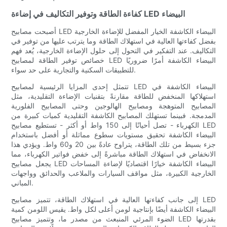
كفاءة الطاقة وتوفير التكاليف في إضاءة LED البيضاء
أصبحت مصابيح LED البيضاء الكاشفة الخيار المفضل للإضاءة الخارجية
بفضل كفاءتها العالية في استهلاك الطاقة وما يترتب عليها من توفير في
التكاليف. عند التفكير في التحول إلى حلول الإضاءة الخارجية، يُعد فهم
خصائص توفير الطاقة لمصابيح LED البيضاء الكاشفة أمرًا ضروريًا
للتطبيقات السكنية والتجارية على حد سواء.
تتمثل إحدى المزايا الرئيسية لمصابيح LED البيضاء الكاشفة في
استهلاكها المنخفض للطاقة مقارنةً بتقنيات الإضاءة التقليدية، مثل
المصابيح المتوهجة ومصابيح الهالوجين وحتى المصابيح الفلورية
المدمجة. فبينما تستهلك المصابيح الكاشفة التقليدية كميات كبيرة من
الكهرباء - تصل أحيانًا إلى 150 واط أو أكثر - تستطيع مصابيح LED
البيضاء الكاشفة تحقيق مستويات سطوع مماثلة أو أفضل باستخدام
جزء بسيط من تلك الطاقة، يتراوح عادةً بين 20 و60 واط. ويؤدي هذا
الانخفاض في استهلاك الطاقة مباشرةً إلى خفض فواتير الكهرباء، مما
يجعل مصابيح LED البيضاء الكاشفة خيارًا اقتصاديًا لإضاءة المساحات
الخارجية الكبيرة، مثل مواقف السيارات والملاعب والحدائق وواجهات
المباني.
إلى جانب كفاءتها العالية في استهلاك الطاقة، تتميز مصابيح LED
البيضاء الكاشفة أيضًا بإنتاجية لومن أعلى لكل واط. يقيس اللومن كمية
الضوء المرئي المنبعث من مصدر ما، وتتميز مصابيح LED بقدرتها