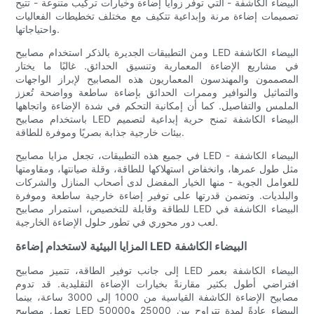
البيضاء الكاشفة - التي توفر زوايا إضاءة وخيارات تركيب متنوعة - تتيح
تصميمات إضاءة مرنة وإبداعية تتكيف مع مختلف تخطيطات الفعاليات
واحتياجاتها.
ومن التطبيقات الجديرة بالذكر استخدام مصابيح LED البيضاء الكاشفة
في مشاريع الإضاءة المعمارية وتنسيق الحدائق. غالبًا ما يختار
المصممون والمهندسون المعماريون هذه المصابيح لإبراز الواجهات
والتماثيل والنوافير وممرات الحدائق بإضاءة ساطعة وواضحة تُعزز
الملمس والتفاصيل. كما أن إمكانية التحكم في شدة الإضاءة واتجاهها
باستخدام مصابيح LED البيضاء الكاشفة تمنح حرية إبداعية لتصميم
بيئات خارجية جذابة بصريًا وموفرة للطاقة.
في جميع هذه التطبيقات، تجعل مزايا مصابيح LED البيضاء الكاشفة -
مثل طول عمرها، وانخفاض استهلاكها للطاقة، وقلة صيانتها، ومقاومتها
للعوامل الجوية - منها الخيار المفضل لدى أصحاب المنازل والشركات
والبلديات. وتضمن قدرتها على توفير إضاءة خارجية ساطعة وموفرة
للطاقة وقابلة للتخصيص، استمرار مصابيح LED البيضاء الكاشفة في
لعب دور محوري في تطور حلول الإضاءة الخارجية.
المزايا البيئية لاستخدام إضاءة LED البيضاء الكاشفة
إلى جانب توفير الطاقة، تتميز مصابيح LED البيضاء الكاشفة بعمر
افتراضي أطول بكثير مقارنةً بخيارات الإضاءة التقليدية. قد تدوم
مصابيح الإضاءة الكاشفة القياسية من 1000 إلى 3000 ساعة، بينما
تعمل مصابيح LED البيضاء عادةً لمدة تتراوح بين 25000 و50000