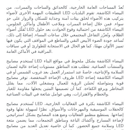
تُعدّ المساحات العامة الخارجية، كالحدائق والساحات والممرات، من
التطبيقات المهمة الأخرى لأضواء LED البيضاء الكاشفة. تقوم البلديات
بتركيب هذه الأضواء لخلق بيئات آمنة وجذابة للسكان والزوار على حدٍ
سواء. فمن خلال إضاءة الممرات وملاعب الأطفال وأماكن الجلوس،
تُقلّل أضواء LED البيضاء الكاشفة من احتمالية وقوع الحوادث بعد حلول
الظلام، وتُعزّز التفاعل المجتمعي خلال ساعات المساء. إضافةً إلى ذلك،
تُساعد جودة الضوء الأبيض النقي والساطع في المواقف التي يكون فيها
تمييز الألوان مهمًا، كما هو الحال في الاستجابة للطوارئ أو في سياقات
المراقبة في الأماكن العامة.
تُستخدم مصابيح LED البيضاء الكاشفة بشكل ملحوظ في مواقع البناء
والمنشآت الصناعية. تتطلب هذه المناطق مستويات إضاءة عالية لضمان
السلامة والإنتاجية، خاصةً عند استمرار العمل بعد غروب الشمس أو في
ظروف الإضاءة المنخفضة. توفر مصابيح LED البيضاء الكاشفة إضاءة
قوية ومتواصلة تُحسّن الرؤية للعمال ومشغلي الآلات، مما يقلل
المخاطر ويرفع الكفاءة. كما أن تصميمها المتين يجعلها مقاومة للغبار
والحطام والاهتزازات، وهي عوامل شائعة في البيئات الصناعية.
تُستخدم مصابيح LED البيضاء الكاشفة بكثرة في الفعاليات الخارجية،
كالحفلات الموسيقية والمهرجانات والأسواق، نظرًا لسهولة نقلها وقوة
إضاءتها. يستطيع منظمو الفعاليات وضع هذه المصابيح بشكل استراتيجي
لإضاءة المسارح وأكشاك الباعة ومناطق التجمعات، مما يضمن متعة
وسلامة جميع الحضور. كما أن خاصية تعديل العديد من مصابيح LED