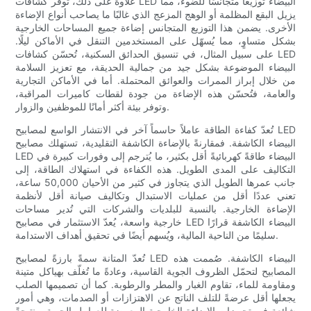
علاوة على ذلك، توفر كشافات LED البيضاء توزيعًا متجانسًا للضوء، مما
يزيل البقع المظلمة أو الوهج المزعج الذي غالبًا ما يصاحب أنواع الإضاءة
الأخرى. يضمن هذا التوزيع المتجانس إضاءة جميع المساحات الخارجية
بشكل متساوٍ، مما يُسهّل على المستخدمين التنقل في الأماكن ليلًا.
على سبيل المثال، في تنسيق الحدائق السكنية، تُحسّن كشافات LED
البيضاء الموضوعة بشكل جيد من جمالية الحديقة، مع تعزيز السلامة
من خلال إبراز الممرات والعوائق المحتملة. أما في الأماكن التجارية
والعامة، فتُحسّن هذه الإضاءة من جودة لقطات كاميرات المراقبة،
وتوفر بيئة أكثر أمانًا للموظفين والزوار.
تُعدّ كفاءة الطاقة عاملاً حاسماً آخر في الانتشار الواسع لمصابيح LED
البيضاء الكاشفة. فمقارنةً بالإضاءة الكاشفة التقليدية، تستهلك مصابيح
LED البيضاء طاقةً كهربائيةً أقل بكثير، ما يُترجم إلى وفورات كبيرة في
التكاليف على المدى الطويل. هذه الكفاءة في استهلاك الطاقة، إلى
جانب عمرها الطويل الذي يتجاوز في كثير من الأحيان 50,000 ساعة،
تعني عددًا أقل من عمليات الاستبدال وتكاليف صيانة أقل لأنظمة
الإضاءة الخارجية. بالنسبة للبلديات والشركات التي تُدير مساحات
خارجية واسعة، يُعدّ الاستثمار في مصابيح LED البيضاء الكاشفة قرارًا
سليمًا من الناحية المالية، ويُسهم أيضًا في تحقيق أهداف الاستدامة.
تُعدّ المتانة سمةً بارزةً لمصابيح LED البيضاء الكاشفة. صُممت هذه
المصابيح لتحمّل الظروف الجوية القاسية، وعادةً ما تُغلّف بهياكل متينة
ومقاومة للماء، تقاوم الغبار والمطر والرطوبة. كما أن تصميمها الصلب
يجعلها أقل عرضةً للتلف الناتج عن الاهتزازات أو الصدمات، وهي أمور
شائعة في تجهيزات الإضاءة الخارجية المعرضة للعوامل الجوية. ونتيجةً