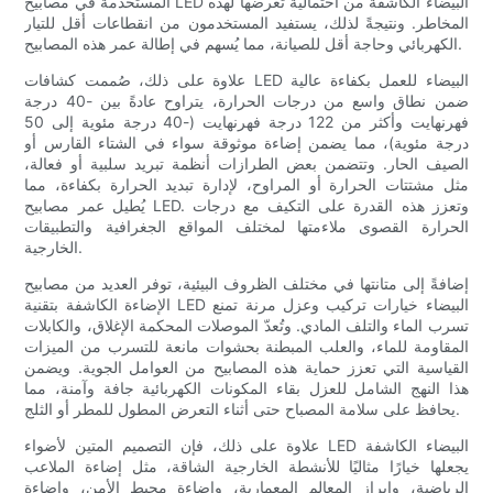
المستخدمة في مصابيح LED البيضاء الكاشفة من احتمالية تعرضها لهذه
المخاطر. ونتيجةً لذلك، يستفيد المستخدمون من انقطاعات أقل للتيار
الكهربائي وحاجة أقل للصيانة، مما يُسهم في إطالة عمر هذه المصابيح.
علاوة على ذلك، صُممت كشافات LED البيضاء للعمل بكفاءة عالية
ضمن نطاق واسع من درجات الحرارة، يتراوح عادةً بين -40 درجة
فهرنهايت وأكثر من 122 درجة فهرنهايت (-40 درجة مئوية إلى 50
درجة مئوية)، مما يضمن إضاءة موثوقة سواء في الشتاء القارس أو
الصيف الحار. وتتضمن بعض الطرازات أنظمة تبريد سلبية أو فعالة،
مثل مشتتات الحرارة أو المراوح، لإدارة تبديد الحرارة بكفاءة، مما
يُطيل عمر مصابيح LED. وتعزز هذه القدرة على التكيف مع درجات
الحرارة القصوى ملاءمتها لمختلف المواقع الجغرافية والتطبيقات
الخارجية.
إضافةً إلى متانتها في مختلف الظروف البيئية، توفر العديد من مصابيح
الإضاءة الكاشفة بتقنية LED البيضاء خيارات تركيب وعزل مرنة تمنع
تسرب الماء والتلف المادي. وتُعدّ الموصلات المحكمة الإغلاق، والكابلات
المقاومة للماء، والعلب المبطنة بحشوات مانعة للتسرب من الميزات
القياسية التي تعزز حماية هذه المصابيح من العوامل الجوية. ويضمن
هذا النهج الشامل للعزل بقاء المكونات الكهربائية جافة وآمنة، مما
يحافظ على سلامة المصباح حتى أثناء التعرض المطول للمطر أو الثلج.
علاوة على ذلك، فإن التصميم المتين لأضواء LED البيضاء الكاشفة
يجعلها خيارًا مثاليًا للأنشطة الخارجية الشاقة، مثل إضاءة الملاعب
الرياضية، وإبراز المعالم المعمارية، وإضاءة محيط الأمن، وإضاءة