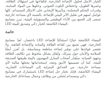
الخيار الأمثل لحلول الإضاءة الخارجية. فكفاءتها في استهلاك الطاقة،
وعمرها الطويل، وانخفاض التلوث الضوئي، وخلوها من المواد السامة،
وقدرات التحكم المحسّنة، وتأثيرها الإيجابي على الابتكار المستدام، كلها
عوامل تُسهم في تقليل الأثر البيئي للإضاءة. بالنسبة لأي مساحة خارجية
تسعى إلى الجمع بين الأداء الوظيفي والمسؤولية البيئية، تبرز مصابيح
LED البيضاء الكاشفة كخيار ذكي وصديق للبيئة.
خاتمة
باختصار، تُعدّ مصابيح LED البيضاء الكاشفة خيارًا استثنائيًا للإضاءة
الخارجية، فهي تجمع بين كفاءة الطاقة والمتانة والإضاءة الفائقة. ولا
تقتصر فوائدها على توفير إضاءة ساطعة ومتناسقة، بل تُعزز أيضًا
السلامة والأمان حول منزلك، وتُقلل بشكل ملحوظ من تكاليف الطاقة
وجهود الصيانة. سيُقدّر أصحاب المنازل المهتمون بالبيئة طبيعتها الصديقة
للبيئة، كما أن تصميمها الأنيق وتعدد استخداماتها يجعلها مثالية لأي
مساحة خارجية، من الحدائق المنزلية إلى المساحات التجارية.
باستثمارك في مصابيح LED البيضاء الكاشفة، فإنك تختار حل إضاءة
ذكي ومستدام يُحسّن من وظائف وجمال مساحاتك الخارجية.