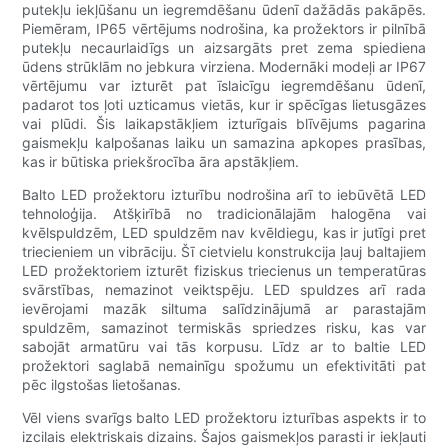
putekļu iekļūšanu un iegremdēšanu ūdenī dažādās pakāpēs.
Piemēram, IP65 vērtējums nodrošina, ka prožektors ir pilnībā
putekļu necaurlaidīgs un aizsargāts pret zema spiediena
ūdens strūklām no jebkura virziena. Modernāki modeļi ar IP67
vērtējumu var izturēt pat īslaicīgu iegremdēšanu ūdenī,
padarot tos ļoti uzticamus vietās, kur ir spēcīgas lietusgāzes
vai plūdi. Šis laikapstākļiem izturīgais blīvējums pagarina
gaismekļu kalpošanas laiku un samazina apkopes prasības,
kas ir būtiska priekšrocība āra apstākļiem.
Balto LED prožektoru izturību nodrošina arī to iebūvētā LED
tehnoloģija. Atšķirībā no tradicionālajām halogēna vai
kvēlspuldzēm, LED spuldzēm nav kvēldiegu, kas ir jutīgi pret
triecieniem un vibrāciju. Šī cietvielu konstrukcija ļauj baltajiem
LED prožektoriem izturēt fiziskus triecienus un temperatūras
svārstības, nemazinot veiktspēju. LED spuldzes arī rada
ievērojami mazāk siltuma salīdzinājumā ar parastajām
spuldzēm, samazinot termiskās spriedzes risku, kas var
sabojāt armatūru vai tās korpusu. Līdz ar to baltie LED
prožektori saglabā nemainīgu spožumu un efektivitāti pat
pēc ilgstošas ​​lietošanas.
Vēl viens svarīgs balto LED prožektoru izturības aspekts ir to
izcilais elektriskais dizains. Šajos gaismekļos parasti ir iekļauti