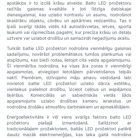
apstākļos ir to izcilā krāsu atveide. Balto LED prožektoru
radītās gaismas kvalitāte ir ļoti līdzīga dabiskajai
dienasgaismai, kas uzlabo kontrastu un asumu, nodrošinot
skaidrāku objektu, cilvēku un apkārtnes redzamību. Tas ir
īpaši svarīgi tādās vidēs kā autostāvvietas, ietves, sporta
laukumi vai rūpniecības pagalmi, kur precīza krāsu un detaļu
uztvere var uzlabot drošību un samazināt negadījumu skaitu.
Turklāt baltie LED prožektori nodrošina vienmērīgu gaismas
sadalījumu, novēršot problemātiskos tumšos plankumus vai
atspīdumu, kas bieži rodas, lietojot cita veida apgaismojumu.
Šī vienmērība nodrošina, ka visas āra zonas ir vienmērīgi
apgaismotas, atvieglojot lietotājiem pārvietošanos telpās
naktī. Piemēram, dzīvojamo māju ainavu veidošanā labi
novietoti baltie LED prožektori uzlabo dārza estētiku,
vienlaikus palielinot drošību, izceļot celiņus un iespējamos
šķēršļus. Komerciālās un sabiedriskās vietās šāds
apgaismojums uzlabo drošības kameru ierakstus un
nodrošina drošāku atmosfēru darbiniekiem un apmeklētājiem.
Energoefektivitāte ir vēl viens svarīgs faktors balto LED
prožektoru plašajā izmantošanā. Salīdzinot ar
tradicionālajiem prožektoriem, baltās LED prožektori patērē
daudz mazāk elektroenerģijas, kas laika gaitā nodrošina