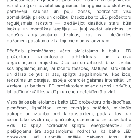
var stratēģiski novietot šīs gaismas, lai apgaismotu skatuves,
pārdevēju kabīnes un pūļu zonas, nodrošinot visu
apmeklētāju prieku un drošību. Daudzu balto LED prožektoru
regulējamais raksturs — piedāvājot dažādus staru kūļa
leņķus un montāžas iespējas — ļauj veidot elastīgus un
radošus apgaismojuma dizainus, kas var pielāgoties
dažādiem pasākumu izkārtojumiem un vajadzībām.
Pēdējais pieminēšanas vērts pielietojums ir baltu LED
prožektoru izmantošana arhitektūras un ainavu
apgaismojuma projektos. Dizaineri un arhitekti bieži izvēlas
šos apgaismojumus, lai izceltu fasādes, statujas, strūklakas
un dārza celiņus ar asu, spilgtu apgaismojumu, kas izceļ
tekstūras un detaļas. Iespēja kontrolēt gaismas intensitāti un
virzienu ar baltiem LED prožektoriem sniedz radošu brīvību,
lai radītu vizuāli iespaidīgu un energoefektīvu āra vidi.
Visos šajos pielietojumos balto LED prožektoru priekšrocības,
piemēram, ilgmūžība, zems enerģijas patēriņš, minimāla
apkope un izturība pret laikapstākļiem, padara tos par
iecienītāko izvēli māju īpašnieku, uzņēmumu un pašvaldību
vidū. To spēja nodrošināt spilgtu, energoefektīvu un
pielāgojamu āra apgaismojumu nodrošina, ka baltie LED
prožektori arī turpmāk spēlēs galveno lomu āra