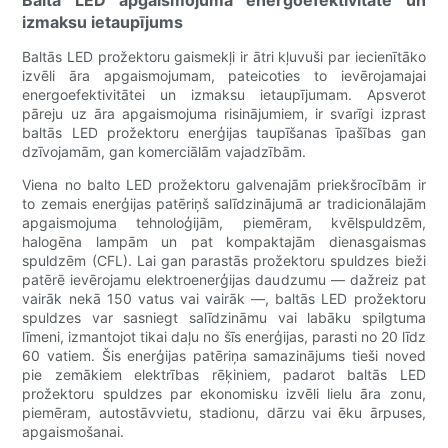
izmaksu ietaupījums
Baltās LED prožektoru gaismekļi ir ātri kļuvuši par iecienītāko
izvēli āra apgaismojumam, pateicoties to ievērojamajai
energoefektivitātei un izmaksu ietaupījumam. Apsverot
pāreju uz āra apgaismojuma risinājumiem, ir svarīgi izprast
baltās LED prožektoru enerģijas taupīšanas īpašības gan
dzīvojamām, gan komerciālām vajadzībām.
Viena no balto LED prožektoru galvenajām priekšrocībām ir
to zemais enerģijas patēriņš salīdzinājumā ar tradicionālajām
apgaismojuma tehnoloģijām, piemēram, kvēlspuldzēm,
halogēna lampām un pat kompaktajām dienasgaismas
spuldzēm (CFL). Lai gan parastās prožektoru spuldzes bieži
patērē ievērojamu elektroenerģijas daudzumu — dažreiz pat
vairāk nekā 150 vatus vai vairāk —, baltās LED prožektoru
spuldzes var sasniegt salīdzināmu vai labāku spilgtuma
līmeni, izmantojot tikai daļu no šīs enerģijas, parasti no 20 līdz
60 vatiem. Šis enerģijas patēriņa samazinājums tieši noved
pie zemākiem elektrības rēķiniem, padarot baltās LED
prožektoru spuldzes par ekonomisku izvēli lielu āra zonu,
piemēram, autostāvvietu, stadionu, dārzu vai ēku ārpuses,
apgaismošanai.