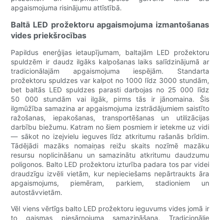
apgaismojuma risinājumu attīstībā.
Baltā LED prožektoru apgaismojuma izmantošanas
vides priekšrocības
Papildus enerģijas ietaupījumam, baltajām LED prožektoru
spuldzēm ir daudz ilgāks kalpošanas laiks salīdzinājumā ar
tradicionālajām apgaismojuma iespējām. Standarta
prožektoru spuldzes var kalpot no 1000 līdz 3000 stundām,
bet baltās LED spuldzes parasti darbojas no 25 000 līdz
50 000 stundām vai ilgāk, pirms tās ir jānomaina. Šis
ilgmūžība samazina ar apgaismojuma izstrādājumiem saistīto
ražošanas, iepakošanas, transportēšanas un utilizācijas
darbību biežumu. Katram no šiem posmiem ir ietekme uz vidi
— sākot no izejvielu ieguves līdz atkritumu rašanās brīdim.
Tādējādi mazāks nomaiņas reižu skaits nozīmē mazāku
resursu noplicināšanu un samazinātu atkritumu daudzumu
poligonos. Balto LED prožektoru izturība padara tos par videi
draudzīgu izvēli vietām, kur nepieciešams nepārtraukts āra
apgaismojums, piemēram, parkiem, stadioniem un
autostāvvietām.
Vēl viens vērtīgs balto LED prožektoru ieguvums vides jomā ir
to gaismas piesārņojuma samazināšana. Tradicionālie