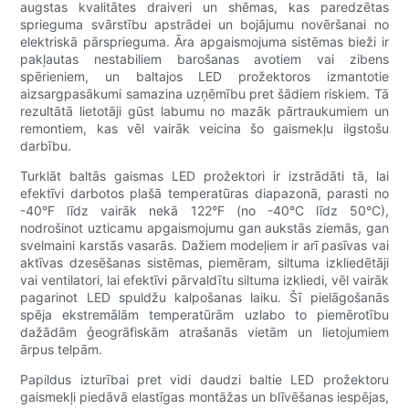
augstas kvalitātes draiveri un shēmas, kas paredzētas
sprieguma svārstību apstrādei un bojājumu novēršanai no
elektriskā pārsprieguma. Āra apgaismojuma sistēmas bieži ir
pakļautas nestabiliem barošanas avotiem vai zibens
spērieniem, un baltajos LED prožektoros izmantotie
aizsargpasākumi samazina uzņēmību pret šādiem riskiem. Tā
rezultātā lietotāji gūst labumu no mazāk pārtraukumiem un
remontiem, kas vēl vairāk veicina šo gaismekļu ilgstošu
darbību.
Turklāt baltās gaismas LED prožektori ir izstrādāti tā, lai
efektīvi darbotos plašā temperatūras diapazonā, parasti no
-40°F līdz vairāk nekā 122°F (no -40°C līdz 50°C),
nodrošinot uzticamu apgaismojumu gan aukstās ziemās, gan
svelmaini karstās vasarās. Dažiem modeļiem ir arī pasīvas vai
aktīvas dzesēšanas sistēmas, piemēram, siltuma izkliedētāji
vai ventilatori, lai efektīvi pārvaldītu siltuma izkliedi, vēl vairāk
pagarinot LED spuldžu kalpošanas laiku. Šī pielāgošanās
spēja ekstremālām temperatūrām uzlabo to piemērotību
dažādām ģeogrāfiskām atrašanās vietām un lietojumiem
ārpus telpām.
Papildus izturībai pret vidi daudzi baltie LED prožektoru
gaismekļi piedāvā elastīgas montāžas un blīvēšanas iespējas,