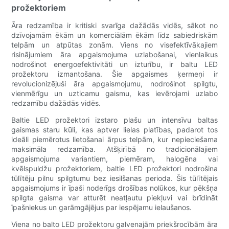
prožektoriem
Āra redzamība ir kritiski svarīga dažādās vidēs, sākot no
dzīvojamām ēkām un komerciālām ēkām līdz sabiedriskām
telpām un atpūtas zonām. Viens no visefektīvākajiem
risinājumiem āra apgaismojuma uzlabošanai, vienlaikus
nodrošinot energoefektivitāti un izturību, ir baltu LED
prožektoru izmantošana. Šie apgaismes ķermeņi ir
revolucionizējuši āra apgaismojumu, nodrošinot spilgtu,
vienmērīgu un uzticamu gaismu, kas ievērojami uzlabo
redzamību dažādās vidēs.
Baltie LED prožektori izstaro plašu un intensīvu baltas
gaismas staru kūli, kas aptver lielas platības, padarot tos
ideāli piemērotus lietošanai ārpus telpām, kur nepieciešama
maksimāla redzamība. Atšķirībā no tradicionālajiem
apgaismojuma variantiem, piemēram, halogēna vai
kvēlspuldžu prožektoriem, baltie LED prožektori nodrošina
tūlītēju pilnu spilgtumu bez iesilšanas perioda. Šis tūlītējais
apgaismojums ir īpaši noderīgs drošības nolūkos, kur pēkšņa
spilgta gaisma var atturēt neatļautu piekļuvi vai brīdināt
īpašniekus un garāmgājējus par iespējamu ielaušanos.
Viena no balto LED prožektoru galvenajām priekšrocībām āra