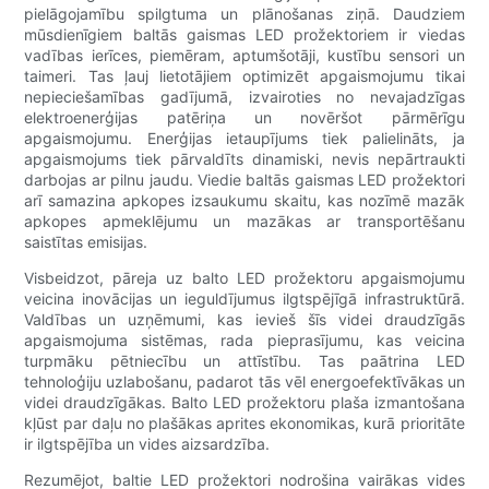
pielāgojamību spilgtuma un plānošanas ziņā. Daudziem
mūsdienīgiem baltās gaismas LED prožektoriem ir viedas
vadības ierīces, piemēram, aptumšotāji, kustību sensori un
taimeri. Tas ļauj lietotājiem optimizēt apgaismojumu tikai
nepieciešamības gadījumā, izvairoties no nevajadzīgas
elektroenerģijas patēriņa un novēršot pārmērīgu
apgaismojumu. Enerģijas ietaupījums tiek palielināts, ja
apgaismojums tiek pārvaldīts dinamiski, nevis nepārtraukti
darbojas ar pilnu jaudu. Viedie baltās gaismas LED prožektori
arī samazina apkopes izsaukumu skaitu, kas nozīmē mazāk
apkopes apmeklējumu un mazākas ar transportēšanu
saistītas emisijas.
Visbeidzot, pāreja uz balto LED prožektoru apgaismojumu
veicina inovācijas un ieguldījumus ilgtspējīgā infrastruktūrā.
Valdības un uzņēmumi, kas ievieš šīs videi draudzīgās
apgaismojuma sistēmas, rada pieprasījumu, kas veicina
turpmāku pētniecību un attīstību. Tas paātrina LED
tehnoloģiju uzlabošanu, padarot tās vēl energoefektīvākas un
videi draudzīgākas. Balto LED prožektoru plaša izmantošana
kļūst par daļu no plašākas aprites ekonomikas, kurā prioritāte
ir ilgtspējība un vides aizsardzība.
Rezumējot, baltie LED prožektori nodrošina vairākas vides