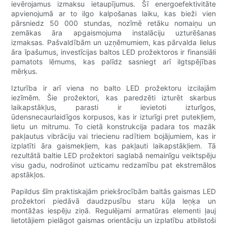
ievērojamus izmaksu ietaupījumus. Šī energoefektivitāte
apvienojumā ar to ilgo kalpošanas laiku, kas bieži vien
pārsniedz 50 000 stundas, nozīmē retāku nomaiņu un
zemākas āra apgaismojuma instalāciju uzturēšanas
izmaksas. Pašvaldībām un uzņēmumiem, kas pārvalda lielus
āra īpašumus, investīcijas baltos LED prožektoros ir finansiāli
pamatots lēmums, kas palīdz sasniegt arī ilgtspējības
mērķus.
Izturība ir arī viena no balto LED prožektoru izcilajām
iezīmēm. Šie prožektori, kas paredzēti izturēt skarbus
laikapstākļus, parasti ir ievietoti izturīgos,
ūdensnecaurlaidīgos korpusos, kas ir izturīgi pret putekļiem,
lietu un mitrumu. To cietā konstrukcija padara tos mazāk
pakļautus vibrāciju vai triecienu radītiem bojājumiem, kas ir
izplatīti āra gaismekļiem, kas pakļauti laikapstākļiem. Tā
rezultātā baltie LED prožektori saglabā nemainīgu veiktspēju
visu gadu, nodrošinot uzticamu redzamību pat ekstremālos
apstākļos.
Papildus šīm praktiskajām priekšrocībām baltās gaismas LED
prožektori piedāvā daudzpusību staru kūļa leņķa un
montāžas iespēju ziņā. Regulējami armatūras elementi ļauj
lietotājiem pielāgot gaismas orientāciju un izplatību atbilstoši