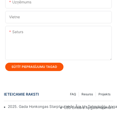
Uzņēmums
Vietne
Saturs
SŪTĪT PIEPRASĪJUMU TAGAD
IETEICAMIE RAKSTI
FAQ
Resurss
Projekts
2025. Gada Honkongas Starptautiskās Āra Un Tehnoloģiju Apga
LED Lineārā Apgaismojuma Ražo