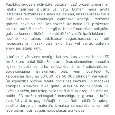
Papildus jaudas efektivitātei baltajiem LED prožektoriem ir arī
lielāka gaismas plūsma uz vatu. Lūmeni mēra avota
izstarotās redzamās gaismas daudzumu, un LED prožektori ir
īpaši efektīvi, pārveidojot elektrisko enerģiju redzamā
gaismā, nevis siltumā. Tas nozīmē, ka baltie LED prožektori
ne tikai patērē mazāk enerģijas, bet arī nodrošina spilgtāku
gaismu koncentrētākā un kontrolētākā veidā. Īpašniekiem tas
nozīmē, ka telpas atbilstošai apgaismošanai var būt
nepieciešams mazāk gaismekļu, kas vēl vairāk palielina
enerģijas ietaupījumu.
Izturība ir vēl viens svarīgs faktors, kas veicina balto LED
prožektoru rentabilitāti. Šiem armatūras elementiem parasti ir
ilgāks kalpošanas laiks salīdzinājumā ar tradicionālajiem
apgaismojuma risinājumiem, bieži vien novērtējot to
kalpošanas laiku no 30 000 līdz 50 000 stundām vai vairāk.
Šis ilgmūžība nozīmē retāku nomaiņas biežumu un mazākas
apkopes izmaksas laika gaitā. Atšķirībā no halogēna vai
kvēlspuldzēm, kas izdeg salīdzinoši ātri un ir regulāri jāmaina,
baltie LED prožektori saglabā nemainīgu spilgtumu un krāsu
kvalitāti visā to pagarinātajā ekspluatācijas ciklā. Ar apkopi
saistīto darba un materiālu izmaksu samazinājums var būt
ievērojams, īpaši apgaismojot plašas āra telpas.