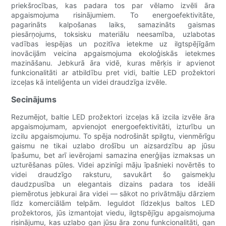
priekšrocības, kas padara tos par vēlamo izvēli āra
apgaismojuma risinājumiem. To energoefektivitāte,
pagarināts kalpošanas laiks, samazināts gaismas
piesārņojums, toksisku materiālu neesamība, uzlabotas
vadības iespējas un pozitīva ietekme uz ilgtspējīgām
inovācijām veicina apgaismojuma ekoloģiskās ietekmes
mazināšanu. Jebkurā āra vidē, kuras mērķis ir apvienot
funkcionalitāti ar atbildību pret vidi, baltie LED prožektori
izceļas kā inteliģenta un videi draudzīga izvēle.
Secinājums
Rezumējot, baltie LED prožektori izceļas kā izcila izvēle āra
apgaismojumam, apvienojot energoefektivitāti, izturību un
izcilu apgaismojumu. To spēja nodrošināt spilgtu, vienmērīgu
gaismu ne tikai uzlabo drošību un aizsardzību ap jūsu
īpašumu, bet arī ievērojami samazina enerģijas izmaksas un
uzturēšanas pūles. Videi apzinīgi māju īpašnieki novērtēs to
videi draudzīgo raksturu, savukārt šo gaismekļu
daudzpusība un elegantais dizains padara tos ideāli
piemērotus jebkurai āra videi — sākot no privātmāju dārziem
līdz komerciālām telpām. Ieguldot līdzekļus baltos LED
prožektoros, jūs izmantojat viedu, ilgtspējīgu apgaismojuma
risinājumu, kas uzlabo gan jūsu āra zonu funkcionalitāti, gan