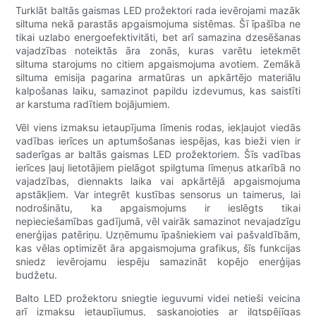
Turklāt baltās gaismas LED prožektori rada ievērojami mazāk
siltuma nekā parastās apgaismojuma sistēmas. Šī īpašība ne
tikai uzlabo energoefektivitāti, bet arī samazina dzesēšanas
vajadzības noteiktās āra zonās, kuras varētu ietekmēt
siltuma starojums no citiem apgaismojuma avotiem. Zemākā
siltuma emisija pagarina armatūras un apkārtējo materiālu
kalpošanas laiku, samazinot papildu izdevumus, kas saistīti
ar karstuma radītiem bojājumiem.
Vēl viens izmaksu ietaupījuma līmenis rodas, iekļaujot viedās
vadības ierīces un aptumšošanas iespējas, kas bieži vien ir
saderīgas ar baltās gaismas LED prožektoriem. Šīs vadības
ierīces ļauj lietotājiem pielāgot spilgtuma līmeņus atkarībā no
vajadzības, diennakts laika vai apkārtējā apgaismojuma
apstākļiem. Var integrēt kustības sensorus un taimerus, lai
nodrošinātu, ka apgaismojums ir ieslēgts tikai
nepieciešamības gadījumā, vēl vairāk samazinot nevajadzīgu
enerģijas patēriņu. Uzņēmumu īpašniekiem vai pašvaldībām,
kas vēlas optimizēt āra apgaismojuma grafikus, šīs funkcijas
sniedz ievērojamu iespēju samazināt kopējo enerģijas
budžetu.
Balto LED prožektoru sniegtie ieguvumi videi netieši veicina
arī izmaksu ietaupījumus, saskaņojoties ar ilgtspējīgas