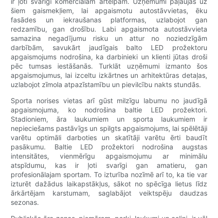
ir ļoti svarīgi komerciālām ārtelpām. Uzņēmumi paļaujas uz
šiem gaismekļiem, lai apgaismotu autostāvvietas, ēku
fasādes un iekraušanas platformas, uzlabojot gan
redzamību, gan drošību. Labi apgaismota autostāvvieta
samazina negadījumu risku un attur no noziedzīgām
darbībām, savukārt jaudīgais balto LED prožektoru
apgaismojums nodrošina, ka darbinieki un klienti jūtas droši
pēc tumsas iestāšanās. Turklāt uzņēmumi izmanto šos
apgaismojumus, lai izceltu izkārtnes un arhitektūras detaļas,
uzlabojot zīmola atpazīstamību un pievilcību nakts stundās.
Sporta norises vietas arī gūst milzīgu labumu no jaudīgā
apgaismojuma, ko nodrošina baltie LED prožektori.
Stadioniem, āra laukumiem un sporta laukumiem ir
nepieciešams pastāvīgs un spilgts apgaismojums, lai spēlētāji
varētu optimāli darboties un skatītāji varētu ērti baudīt
pasākumu. Baltie LED prožektori nodrošina augstas
intensitātes, vienmērīgu apgaismojumu ar minimālu
atspīdumu, kas ir ļoti svarīgi gan amatieru, gan
profesionālajam sportam. To izturība nozīmē arī to, ka tie var
izturēt dažādus laikapstākļus, sākot no spēcīga lietus līdz
ārkārtējam karstumam, saglabājot veiktspēju daudzas
sezonas.