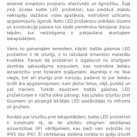
ietekmē izmantoto produktu efektivitāti un ilgmūžību. Šajā
ziņā izceļas baltie LED prožektori, kas piedāvā stabilu
veiktspēju dažādos vides apstākļos, nodrošinot uzticamu
apgaismojumu ilgstoši. Balto LED prožektoru unikālais dizains
un konstrukcija padara tos ideāli piemērotus lietošanai ārpus
telpām, kur neizbēgama ir pakļaušana skarbajiem
laikapstākļiem.
Viens no galvenajiem iemesliem, kāpēc baltās gaismas LED
prožektori ir tik izturīgi, ir to ražošanā izmantoto materiālu
kvalitāte. Parasti šie prožektori ir izgatavoti no izturīgiem
alumīnija sakausējuma korpusiem, kas nodrošina lielisku
aizsardzību pret fiziskiem bojājumiem. Alumīnijs ir ne tikai
viegls, bet arī izturīgs pret koroziju, padarot to par lielisku
izvēli āra apgaismojumam, kam jāiztur lietus, vējš, putekļi un
pat triecieni. Turklāt daudziem baltās gaismas LED
prožektoriem ir rūdīta stikla pārsegi, kas uzlabo izturību pret
lūzumiem un aizsargā iekšējās LED sastāvdaļas no mitruma
un gružiem.
Runājot par izturību pret laikapstākļiem, baltie LED prožektori
ir konstruēti tā, lai tie atbilstu stingriem iekļūšanas
aizsardzības (IP) vērtējumiem, kas bieži vien svārstās no
IP65 līdz IP67. Šī vērtēšanas sistēma norāda to spēju izturēt