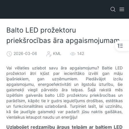
Balto LED prožektoru
priekšrocības āra apgaismojumam
2026-03-06
KML
142
Vai vēlaties uzlabot savu āra apgaismojumu? Baltie LED
prožektori ātri kļūst par iecienītāko izvēli gan māju
īpašniekiem, gan uzņēmumiem. Piedāvājot izcilu
apgaismojumu, energoefektivitāti un ilgstošu izturību, šie
gaismekļi viegli pārveido āra telpas. Šajā rakstā mēs
izpētīsim galvenās balto LED prožektoru priekšrocības un
parādīsim, kāpēc tie ir gudrs ieguldījums drošības, estētikas
un funkcionalitātes uzlabošanā. Turpiniet lasīt, lai uzzinātu,
kā šie jaudīgie gaismekļi var padarīt jūsu naktis gaišākas,
vienlaikus ietaupot naudu un enerģiju!
Uzlabojiet redzamību ārpus telpām ar baltiem LED