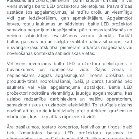
Publiskās āra zonas, piemēram, parki, laukumi un celiņi, ir vēl
viens svarīgs balto LED prožektoru pielietojums. Pašvaldības
uzstāda šos apgaismojumus, lai radītu drošu un viesmīlīgu
vidi gan iedzīvotājiem, gan apmeklētājiem. Apgaismojot
ietves, rotaļu laukumus un sēdvietas, baltie LED prožektori
samazina negadījumu iespējamību pēc tumsas iestāšanās un
veicina sabiedrības iesaistīšanos vakara stundās. Turklāt
baltās gaismas tīrā un spilgtā kvalitāte palīdz situācijās, kad
ir svarīga krāsu atšķirība, piemēram, ārkārtas reaģēšanas vai
novērošanas kontekstā sabiedriskās vietās.
Vēl viens ievērojams balto LED prožektoru pielietojums ir
būvlaukumos un rūpnieciskā vidē. Šajās zonās ir
nepieciešams augsts apgaismojuma līmenis drošības un
produktivitātes nodrošināšanai, īpaši, ja darbs turpinās pēc
saulrieta vai vāja apgaismojuma apstākļos. Baltie LED
prožektori nodrošina vienmērīgu, jaudīgu apgaismojumu, kas
uzlabo redzamību darbiniekiem un mašīnu operatoriem,
samazinot riskus un uzlabojot efektivitāti. To izturīgais dizains
nozīmē arī to, ka tie ir labi izturīgi pret putekļiem, gružiem un
vibrācijām, kas ir izplatītas rūpnieciskā vidē.
Āra pasākumos, tostarp koncertos, festivālos un tirgos, bieži
tiek izmantotas baltas LED prožektoru gaismas to
pārnesamības un jaudīgās jaudas dēļ. Pasākumu organizatori