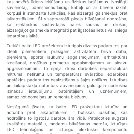
kas novērš ūdens iekļūšanu un fiziskus bojājumus. Noslēgti
savienotāji, ūdensnecaurlaidīgi kabeļi un ar blīvēm izklāti
korpusi ir standarta funkcijas, kas aizsargā gaismekļus pret
laikapstākļiem. Šī visaptverošā pieeja blīvēšanai nodrošina,
ka elektriskās sastāvdaļas paliek sausas un drošas,
aizsargājot gaismekļa integritāti pat ilgstošas ​​lietus vai sniega
iedarbības laikā.
Turklāt balto LED prožektoru izturīgais dizains padara tos par
ideāli piemērotiem prasīgām aktivitātēm brīvā dabā,
piemēram, sporta laukumu apgaismojumam, arhitektūras
izcelšanai, drošības perimetra apgaismojumam un ainavu
apgaismojumam. To spēja droši darboties nepārtrauktas
mitruma, netīrumu un temperatūras svārstību iedarbības
apstākļos padara tos neaizstājamus šajos nolūkos. Izturības
un laikapstākļu noturības apvienojums galu galā nodrošina
izmaksu ietaupījumu patērētājiem un uzņēmumiem,
samazinot nomaiņas un remonta biežumu.
Noslēgumā jāsaka, ka balto LED prožektoru izturība un
noturība pret laikapstākļiem ir būtiskas īpašības, kas
nodrošina to ilgstošu darbību āra vidē. Pateicoties augstas
kvalitātes materiālu, modernu blīvēšanas metožu, izturīgas
LED tehnoloģijas un izturīgu elektrisko komponentu