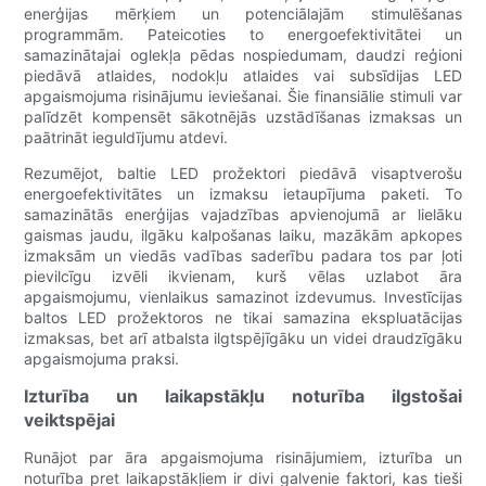
enerģijas mērķiem un potenciālajām stimulēšanas
programmām. Pateicoties to energoefektivitātei un
samazinātajai oglekļa pēdas nospiedumam, daudzi reģioni
piedāvā atlaides, nodokļu atlaides vai subsīdijas LED
apgaismojuma risinājumu ieviešanai. Šie finansiālie stimuli var
palīdzēt kompensēt sākotnējās uzstādīšanas izmaksas un
paātrināt ieguldījumu atdevi.
Rezumējot, baltie LED prožektori piedāvā visaptverošu
energoefektivitātes un izmaksu ietaupījuma paketi. To
samazinātās enerģijas vajadzības apvienojumā ar lielāku
gaismas jaudu, ilgāku kalpošanas laiku, mazākām apkopes
izmaksām un viedās vadības saderību padara tos par ļoti
pievilcīgu izvēli ikvienam, kurš vēlas uzlabot āra
apgaismojumu, vienlaikus samazinot izdevumus. Investīcijas
baltos LED prožektoros ne tikai samazina ekspluatācijas
izmaksas, bet arī atbalsta ilgtspējīgāku un videi draudzīgāku
apgaismojuma praksi.
Izturība un laikapstākļu noturība ilgstošai
veiktspējai
Runājot par āra apgaismojuma risinājumiem, izturība un
noturība pret laikapstākļiem ir divi galvenie faktori, kas tieši