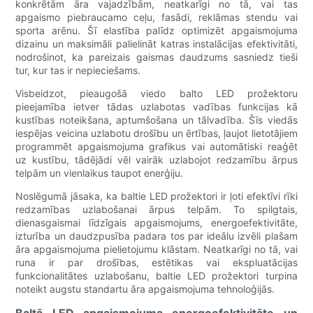
konkrētām āra vajadzībām, neatkarīgi no tā, vai tas
apgaismo piebraucamo ceļu, fasādi, reklāmas stendu vai
sporta arēnu. Šī elastība palīdz optimizēt apgaismojuma
dizainu un maksimāli palielināt katras instalācijas efektivitāti,
nodrošinot, ka pareizais gaismas daudzums sasniedz tieši
tur, kur tas ir nepieciešams.
Visbeidzot, pieaugošā viedo balto LED prožektoru
pieejamība ietver tādas uzlabotas vadības funkcijas kā
kustības noteikšana, aptumšošana un tālvadība. Šīs viedās
iespējas veicina uzlabotu drošību un ērtības, ļaujot lietotājiem
programmēt apgaismojuma grafikus vai automātiski reaģēt
uz kustību, tādējādi vēl vairāk uzlabojot redzamību ārpus
telpām un vienlaikus taupot enerģiju.
Noslēgumā jāsaka, ka baltie LED prožektori ir ļoti efektīvi rīki
redzamības uzlabošanai ārpus telpām. To spilgtais,
dienasgaismai līdzīgais apgaismojums, energoefektivitāte,
izturība un daudzpusība padara tos par ideālu izvēli plašam
āra apgaismojuma pielietojumu klāstam. Neatkarīgi no tā, vai
runa ir par drošības, estētikas vai ekspluatācijas
funkcionalitātes uzlabošanu, baltie LED prožektori turpina
noteikt augstu standartu āra apgaismojuma tehnoloģijās.
Baltā LED apgaismojuma energoefektivitāte un