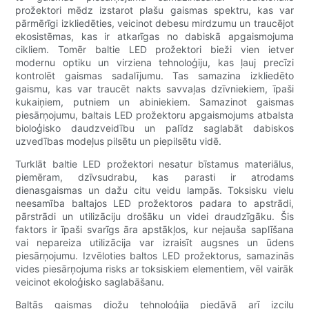
prožektori mēdz izstarot plašu gaismas spektru, kas var
pārmērīgi izkliedēties, veicinot debesu mirdzumu un traucējot
ekosistēmas, kas ir atkarīgas no dabiskā apgaismojuma
cikliem. Tomēr baltie LED prožektori bieži vien ietver
modernu optiku un virziena tehnoloģiju, kas ļauj precīzi
kontrolēt gaismas sadalījumu. Tas samazina izkliedēto
gaismu, kas var traucēt nakts savvaļas dzīvniekiem, īpaši
kukaiņiem, putniem un abiniekiem. Samazinot gaismas
piesārņojumu, baltais LED prožektoru apgaismojums atbalsta
bioloģisko daudzveidību un palīdz saglabāt dabiskos
uzvedības modeļus pilsētu un piepilsētu vidē.
Turklāt baltie LED prožektori nesatur bīstamus materiālus,
piemēram, dzīvsudrabu, kas parasti ir atrodams
dienasgaismas un dažu citu veidu lampās. Toksisku vielu
neesamība baltajos LED prožektoros padara to apstrādi,
pārstrādi un utilizāciju drošāku un videi draudzīgāku. Šis
faktors ir īpaši svarīgs āra apstākļos, kur nejauša saplīšana
vai nepareiza utilizācija var izraisīt augsnes un ūdens
piesārņojumu. Izvēloties baltos LED prožektorus, samazinās
vides piesārņojuma risks ar toksiskiem elementiem, vēl vairāk
veicinot ekoloģisko saglabāšanu.
Baltās gaismas diožu tehnoloģija piedāvā arī izcilu