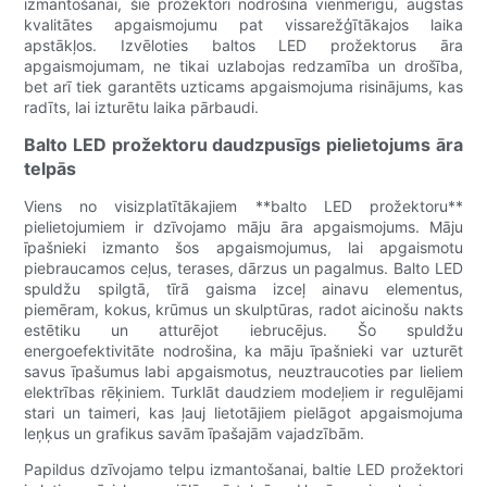
izmantošanai, šie prožektori nodrošina vienmērīgu, augstas
kvalitātes apgaismojumu pat vissarežģītākajos laika
apstākļos. Izvēloties baltos LED prožektorus āra
apgaismojumam, ne tikai uzlabojas redzamība un drošība,
bet arī tiek garantēts uzticams apgaismojuma risinājums, kas
radīts, lai izturētu laika pārbaudi.
Balto LED prožektoru daudzpusīgs pielietojums āra
telpās
Viens no visizplatītākajiem **balto LED prožektoru**
pielietojumiem ir dzīvojamo māju āra apgaismojums. Māju
īpašnieki izmanto šos apgaismojumus, lai apgaismotu
piebraucamos ceļus, terases, dārzus un pagalmus. Balto LED
spuldžu spilgtā, tīrā gaisma izceļ ainavu elementus,
piemēram, kokus, krūmus un skulptūras, radot aicinošu nakts
estētiku un atturējot iebrucējus. Šo spuldžu
energoefektivitāte nodrošina, ka māju īpašnieki var uzturēt
savus īpašumus labi apgaismotus, neuztraucoties par lieliem
elektrības rēķiniem. Turklāt daudziem modeļiem ir regulējami
stari un taimeri, kas ļauj lietotājiem pielāgot apgaismojuma
leņķus un grafikus savām īpašajām vajadzībām.
Papildus dzīvojamo telpu izmantošanai, baltie LED prožektori