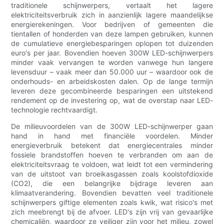
traditionele schijnwerpers, vertaalt het lagere
elektriciteitsverbruik zich in aanzienlijk lagere maandelijkse
energierekeningen. Voor bedrijven of gemeenten die
tientallen of honderden van deze lampen gebruiken, kunnen
de cumulatieve energiebesparingen oplopen tot duizenden
euro's per jaar. Bovendien hoeven 300W LED-schijnwerpers
minder vaak vervangen te worden vanwege hun langere
levensduur – vaak meer dan 50.000 uur – waardoor ook de
onderhouds- en arbeidskosten dalen. Op de lange termijn
leveren deze gecombineerde besparingen een uitstekend
rendement op de investering op, wat de overstap naar LED-
technologie rechtvaardigt.
De milieuvoordelen van de 300W LED-schijnwerper gaan
hand in hand met financiële voordelen. Minder
energieverbruik betekent dat energiecentrales minder
fossiele brandstoffen hoeven te verbranden om aan de
elektriciteitsvraag te voldoen, wat leidt tot een vermindering
van de uitstoot van broeikasgassen zoals koolstofdioxide
(CO2), die een belangrijke bijdrage leveren aan
klimaatverandering. Bovendien bevatten veel traditionele
schijnwerpers giftige elementen zoals kwik, wat risico's met
zich meebrengt bij de afvoer. LED's zijn vrij van gevaarlijke
chemicaliën, waardoor ze veiliger zijn voor het milieu, zowel