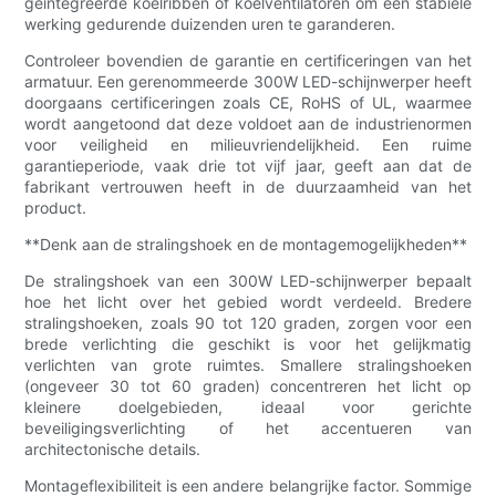
geïntegreerde koelribben of koelventilatoren om een ​​stabiele
werking gedurende duizenden uren te garanderen.
Controleer bovendien de garantie en certificeringen van het
armatuur. Een gerenommeerde 300W LED-schijnwerper heeft
doorgaans certificeringen zoals CE, RoHS of UL, waarmee
wordt aangetoond dat deze voldoet aan de industrienormen
voor veiligheid en milieuvriendelijkheid. Een ruime
garantieperiode, vaak drie tot vijf jaar, geeft aan dat de
fabrikant vertrouwen heeft in de duurzaamheid van het
product.
**Denk aan de stralingshoek en de montagemogelijkheden**
De stralingshoek van een 300W LED-schijnwerper bepaalt
hoe het licht over het gebied wordt verdeeld. Bredere
stralingshoeken, zoals 90 tot 120 graden, zorgen voor een
brede verlichting die geschikt is voor het gelijkmatig
verlichten van grote ruimtes. Smallere stralingshoeken
(ongeveer 30 tot 60 graden) concentreren het licht op
kleinere doelgebieden, ideaal voor gerichte
beveiligingsverlichting of het accentueren van
architectonische details.
Montageflexibiliteit is een andere belangrijke factor. Sommige