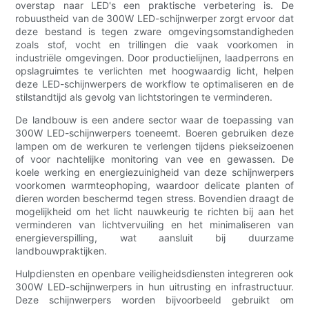
overstap naar LED's een praktische verbetering is. De
robuustheid van de 300W LED-schijnwerper zorgt ervoor dat
deze bestand is tegen zware omgevingsomstandigheden
zoals stof, vocht en trillingen die vaak voorkomen in
industriële omgevingen. Door productielijnen, laadperrons en
opslagruimtes te verlichten met hoogwaardig licht, helpen
deze LED-schijnwerpers de workflow te optimaliseren en de
stilstandtijd als gevolg van lichtstoringen te verminderen.
De landbouw is een andere sector waar de toepassing van
300W LED-schijnwerpers toeneemt. Boeren gebruiken deze
lampen om de werkuren te verlengen tijdens piekseizoenen
of voor nachtelijke monitoring van vee en gewassen. De
koele werking en energiezuinigheid van deze schijnwerpers
voorkomen warmteophoping, waardoor delicate planten of
dieren worden beschermd tegen stress. Bovendien draagt ​​de
mogelijkheid om het licht nauwkeurig te richten bij aan het
verminderen van lichtvervuiling en het minimaliseren van
energieverspilling, wat aansluit bij duurzame
landbouwpraktijken.
Hulpdiensten en openbare veiligheidsdiensten integreren ook
300W LED-schijnwerpers in hun uitrusting en infrastructuur.
Deze schijnwerpers worden bijvoorbeeld gebruikt om