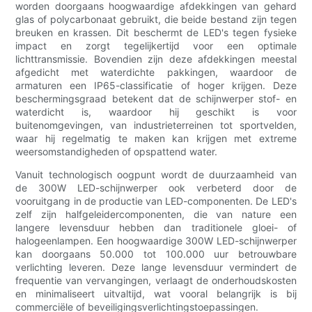
worden doorgaans hoogwaardige afdekkingen van gehard
glas of polycarbonaat gebruikt, die beide bestand zijn tegen
breuken en krassen. Dit beschermt de LED's tegen fysieke
impact en zorgt tegelijkertijd voor een optimale
lichttransmissie. Bovendien zijn deze afdekkingen meestal
afgedicht met waterdichte pakkingen, waardoor de
armaturen een IP65-classificatie of hoger krijgen. Deze
beschermingsgraad betekent dat de schijnwerper stof- en
waterdicht is, waardoor hij geschikt is voor
buitenomgevingen, van industrieterreinen tot sportvelden,
waar hij regelmatig te maken kan krijgen met extreme
weersomstandigheden of opspattend water.
Vanuit technologisch oogpunt wordt de duurzaamheid van
de 300W LED-schijnwerper ook verbeterd door de
vooruitgang in de productie van LED-componenten. De LED's
zelf zijn halfgeleidercomponenten, die van nature een
langere levensduur hebben dan traditionele gloei- of
halogeenlampen. Een hoogwaardige 300W LED-schijnwerper
kan doorgaans 50.000 tot 100.000 uur betrouwbare
verlichting leveren. Deze lange levensduur vermindert de
frequentie van vervangingen, verlaagt de onderhoudskosten
en minimaliseert uitvaltijd, wat vooral belangrijk is bij
commerciële of beveiligingsverlichtingstoepassingen.