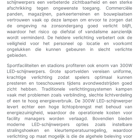
schijnwerpers een verbeterde zichtbaarheid en een sterke
afschrikking tegen ongewenste toegang. Commerciële
panden, magazijnen, parkeerterreinen en bouwplaatsen
vertrouwen vaak op deze lampen om ervoor te zorgen dat
de omgeving na zonsondergang goed verlicht blijft,
waardoor het risico op diefstal of vandalisme aanzienlijk
wordt verminderd. De heldere verlichting verbetert ook de
veiligheid voor het personeel op locatie en voorkomt
ongelukken die kunnen gebeuren in slecht verlichte
gebieden.
Sportfaciliteiten en stadions profiteren ook enorm van 300W
LED-schijnwerpers. Grote sportvelden vereisen uniforme,
krachtige verlichting zodat spelers optimaal kunnen
presteren en toeschouwers tijdens avondwedstrijden goed
zicht hebben. Traditionele verlichtingssystemen kampen
vaak met problemen zoals verblinding, slechte lichtverdeling
of een te hoog energieverbruik. De 300W LED-schijnwerper
levert echter een hoge lichtopbrengst met behoud van
energiezuinigheid, waardoor de operationele kosten voor
facility managers worden verlaagd. Bovendien bieden
moderne LED-schijnwerpers opties zoals instelbare
stralingshoeken en kleurtemperatuurregeling, waardoor
verlichting op maat mogelijk is die de algehele beleving voor