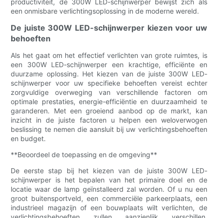
productiviteit, de 300W LED-schijnwerper bewijst zich als
een onmisbare verlichtingsoplossing in de moderne wereld.
De juiste 300W LED-schijnwerper kiezen voor uw
behoeften
Als het gaat om het effectief verlichten van grote ruimtes, is
een 300W LED-schijnwerper een krachtige, efficiënte en
duurzame oplossing. Het kiezen van de juiste 300W LED-
schijnwerper voor uw specifieke behoeften vereist echter
zorgvuldige overweging van verschillende factoren om
optimale prestaties, energie-efficiëntie en duurzaamheid te
garanderen. Met een groeiend aanbod op de markt, kan
inzicht in de juiste factoren u helpen een weloverwogen
beslissing te nemen die aansluit bij uw verlichtingsbehoeften
en budget.
**Beoordeel de toepassing en de omgeving**
De eerste stap bij het kiezen van de juiste 300W LED-
schijnwerper is het bepalen van het primaire doel en de
locatie waar de lamp geïnstalleerd zal worden. Of u nu een
groot buitensportveld, een commerciële parkeerplaats, een
industrieel magazijn of een bouwplaats wilt verlichten, de
verlichtingsbehoeften zullen aanzienlijk verschillen.