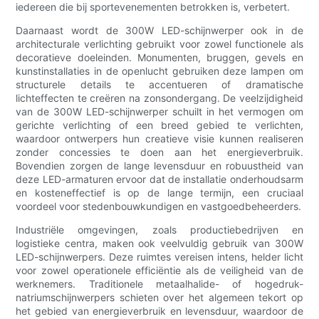
iedereen die bij sportevenementen betrokken is, verbetert.
Daarnaast wordt de 300W LED-schijnwerper ook in de
architecturale verlichting gebruikt voor zowel functionele als
decoratieve doeleinden. Monumenten, bruggen, gevels en
kunstinstallaties in de openlucht gebruiken deze lampen om
structurele details te accentueren of dramatische
lichteffecten te creëren na zonsondergang. De veelzijdigheid
van de 300W LED-schijnwerper schuilt in het vermogen om
gerichte verlichting of een breed gebied te verlichten,
waardoor ontwerpers hun creatieve visie kunnen realiseren
zonder concessies te doen aan het energieverbruik.
Bovendien zorgen de lange levensduur en robuustheid van
deze LED-armaturen ervoor dat de installatie onderhoudsarm
en kosteneffectief is op de lange termijn, een cruciaal
voordeel voor stedenbouwkundigen en vastgoedbeheerders.
Industriële omgevingen, zoals productiebedrijven en
logistieke centra, maken ook veelvuldig gebruik van 300W
LED-schijnwerpers. Deze ruimtes vereisen intens, helder licht
voor zowel operationele efficiëntie als de veiligheid van de
werknemers. Traditionele metaalhalide- of hogedruk-
natriumschijnwerpers schieten over het algemeen tekort op
het gebied van energieverbruik en levensduur, waardoor de