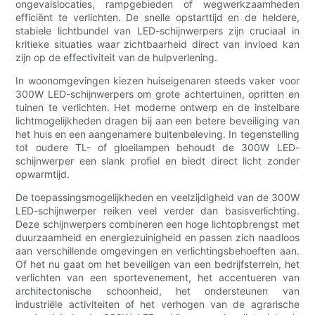
ongevalslocaties, rampgebieden of wegwerkzaamheden
efficiënt te verlichten. De snelle opstarttijd en de heldere,
stabiele lichtbundel van LED-schijnwerpers zijn cruciaal in
kritieke situaties waar zichtbaarheid direct van invloed kan
zijn op de effectiviteit van de hulpverlening.
In woonomgevingen kiezen huiseigenaren steeds vaker voor
300W LED-schijnwerpers om grote achtertuinen, opritten en
tuinen te verlichten. Het moderne ontwerp en de instelbare
lichtmogelijkheden dragen bij aan een betere beveiliging van
het huis en een aangenamere buitenbeleving. In tegenstelling
tot oudere TL- of gloeilampen behoudt de 300W LED-
schijnwerper een slank profiel en biedt direct licht zonder
opwarmtijd.
De toepassingsmogelijkheden en veelzijdigheid van de 300W
LED-schijnwerper reiken veel verder dan basisverlichting.
Deze schijnwerpers combineren een hoge lichtopbrengst met
duurzaamheid en energiezuinigheid en passen zich naadloos
aan verschillende omgevingen en verlichtingsbehoeften aan.
Of het nu gaat om het beveiligen van een bedrijfsterrein, het
verlichten van een sportevenement, het accentueren van
architectonische schoonheid, het ondersteunen van
industriële activiteiten of het verhogen van de agrarische