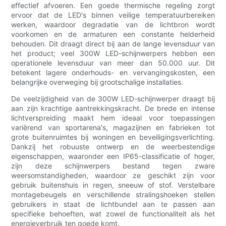
effectief afvoeren. Een goede thermische regeling zorgt
ervoor dat de LED's binnen veilige temperatuurbereiken
werken, waardoor degradatie van de lichtbron wordt
voorkomen en de armaturen een constante helderheid
behouden. Dit draagt ​​direct bij aan de lange levensduur van
het product; veel 300W LED-schijnwerpers hebben een
operationele levensduur van meer dan 50.000 uur. Dit
betekent lagere onderhouds- en vervangingskosten, een
belangrijke overweging bij grootschalige installaties.
De veelzijdigheid van de 300W LED-schijnwerper draagt ​​bij
aan zijn krachtige aantrekkingskracht. De brede en intense
lichtverspreiding maakt hem ideaal voor toepassingen
variërend van sportarena's, magazijnen en fabrieken tot
grote buitenruimtes bij woningen en beveiligingsverlichting.
Dankzij het robuuste ontwerp en de weerbestendige
eigenschappen, waaronder een IP65-classificatie of hoger,
zijn deze schijnwerpers bestand tegen zware
weersomstandigheden, waardoor ze geschikt zijn voor
gebruik buitenshuis in regen, sneeuw of stof. Verstelbare
montagebeugels en verschillende stralingshoeken stellen
gebruikers in staat de lichtbundel aan te passen aan
specifieke behoeften, wat zowel de functionaliteit als het
energieverbruik ten goede komt.