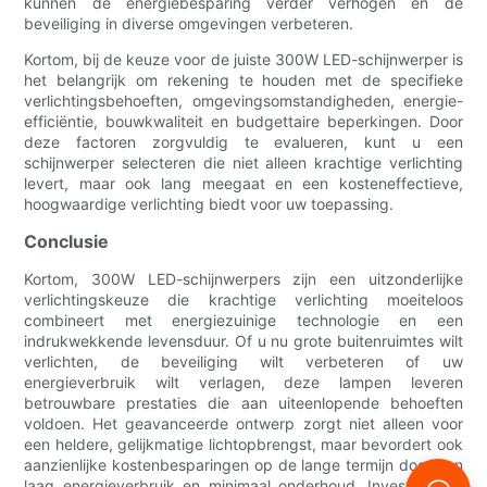
kunnen de energiebesparing verder verhogen en de
beveiliging in diverse omgevingen verbeteren.
Kortom, bij de keuze voor de juiste 300W LED-schijnwerper is
het belangrijk om rekening te houden met de specifieke
verlichtingsbehoeften, omgevingsomstandigheden, energie-
efficiëntie, bouwkwaliteit en budgettaire beperkingen. Door
deze factoren zorgvuldig te evalueren, kunt u een
schijnwerper selecteren die niet alleen krachtige verlichting
levert, maar ook lang meegaat en een kosteneffectieve,
hoogwaardige verlichting biedt voor uw toepassing.
Conclusie
Kortom, 300W LED-schijnwerpers zijn een uitzonderlijke
verlichtingskeuze die krachtige verlichting moeiteloos
combineert met energiezuinige technologie en een
indrukwekkende levensduur. Of u nu grote buitenruimtes wilt
verlichten, de beveiliging wilt verbeteren of uw
energieverbruik wilt verlagen, deze lampen leveren
betrouwbare prestaties die aan uiteenlopende behoeften
voldoen. Het geavanceerde ontwerp zorgt niet alleen voor
een heldere, gelijkmatige lichtopbrengst, maar bevordert ook
aanzienlijke kostenbesparingen op de lange termijn door een
laag energieverbruik en minimaal onderhoud. Investeren in