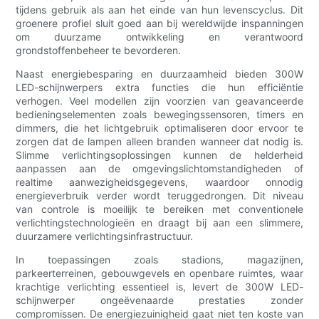
tijdens gebruik als aan het einde van hun levenscyclus. Dit
groenere profiel sluit goed aan bij wereldwijde inspanningen
om duurzame ontwikkeling en verantwoord
grondstoffenbeheer te bevorderen.
Naast energiebesparing en duurzaamheid bieden 300W
LED-schijnwerpers extra functies die hun efficiëntie
verhogen. Veel modellen zijn voorzien van geavanceerde
bedieningselementen zoals bewegingssensoren, timers en
dimmers, die het lichtgebruik optimaliseren door ervoor te
zorgen dat de lampen alleen branden wanneer dat nodig is.
Slimme verlichtingsoplossingen kunnen de helderheid
aanpassen aan de omgevingslichtomstandigheden of
realtime aanwezigheidsgegevens, waardoor onnodig
energieverbruik verder wordt teruggedrongen. Dit niveau
van controle is moeilijk te bereiken met conventionele
verlichtingstechnologieën en draagt ​​bij aan een slimmere,
duurzamere verlichtingsinfrastructuur.
In toepassingen zoals stadions, magazijnen,
parkeerterreinen, gebouwgevels en openbare ruimtes, waar
krachtige verlichting essentieel is, levert de 300W LED-
schijnwerper ongeëvenaarde prestaties zonder
compromissen. De energiezuinigheid gaat niet ten koste van