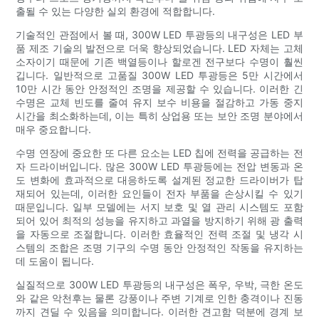
출될 수 있는 다양한 실외 환경에 적합합니다.
기술적인 관점에서 볼 때, 300W LED 투광등의 내구성은 LED 부
품 제조 기술의 발전으로 더욱 향상되었습니다. LED 자체는 고체
소자이기 때문에 기존 백열등이나 할로겐 전구보다 수명이 훨씬
깁니다. 일반적으로 고품질 300W LED 투광등은 5만 시간에서
10만 시간 동안 안정적인 조명을 제공할 수 있습니다. 이러한 긴
수명은 교체 빈도를 줄여 유지 보수 비용을 절감하고 가동 중지
시간을 최소화하는데, 이는 특히 상업용 또는 보안 조명 분야에서
매우 중요합니다.
수명 연장에 중요한 또 다른 요소는 LED 칩에 전력을 공급하는 전
자 드라이버입니다. 많은 300W LED 투광등에는 전압 변동과 온
도 변화에 효과적으로 대응하도록 설계된 정교한 드라이버가 탑
재되어 있는데, 이러한 요인들이 전자 부품을 손상시킬 수 있기
때문입니다. 일부 모델에는 서지 보호 및 열 관리 시스템도 포함
되어 있어 최적의 성능을 유지하고 과열을 방지하기 위해 광 출력
을 자동으로 조절합니다. 이러한 효율적인 전력 조절 및 냉각 시
스템의 조합은 조명 기구의 수명 동안 안정적인 작동을 유지하는
데 도움이 됩니다.
실질적으로 300W LED 투광등의 내구성은 폭우, 우박, 극한 온도
와 같은 악천후는 물론 강풍이나 주변 기계로 인한 충격이나 진동
까지 견딜 수 있음을 의미합니다. 이러한 견고함 덕분에 경계 보