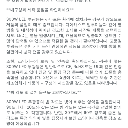
운 조명이 필요한 환경에 더 적합할 수 있습니다.
**내구성과 제작 품질을 확인하세요**
300W LED 투광등은 까다로운 환경에 설치되는 경우가 많으므로
제품의 품질이 매우 중요합니다. 다이캐스트 알루미늄과 같이 열
방출 및 내식성이 뛰어난 견고한 소재로 제작된 제품을 선택하십
시오. LED는 열을 발생시키는데, 효율적으로 방출되지 않으면 수
명이 단축될 수 있으므로 적절한 열 관리가 필수적입니다. 고품질
투광등은 수천 시간 동안 안정적인 작동을 보장하기 위해 통합 방
열판이나 냉각 팬을 갖추고 있습니다.
또한, 조명기구의 보증 및 인증을 확인하십시오. 평판이 좋은
300W LED 투광등은 일반적으로 CE, RoHS 또는 UL과 같은 인증
을 보유하고 있어 안전 및 환경 규정 준수에 대한 업계 표준을 충
족함을 입증합니다. 3년에서 5년에 이르는 넉넉한 보증 기간은
제조업체가 제품의 내구성에 자신감을 갖고 있음을 나타냅니다.
**빔 각도 및 설치 옵션을 고려하십시오.**
300W LED 투광등의 빔 각도는 빛이 비추는 영역을 결정합니다.
90도에서 120도와 같은 넓은 빔 각도는 넓은 공간을 균일한 밝기
로 비추는 데 적합합니다. 반면, 30도에서 60도 정도의 좁은 빔
각도는 특정 영역에 빛을 집중시켜 보안 조명이나 건축물 강조 조
명에 이상적입니다.