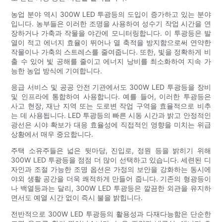
농업 분야 역시 300W LED 투광등의 도입이 증가하고 있는 분야
입니다. 농부들은 이러한 조명을 사용하여 성수기 작업 시간을 연
장하거나 가축과 작물을 야간에 모니터링합니다. 이 투광등은 발
열이 적고 에너지 효율이 뛰어나 열 축적을 방지함으로써 연약한
작물이나 가축의 스트레스를 줄여줍니다. 또한, 빛을 정확하게 비
출 수 있어 빛 공해를 줄이고 에너지 낭비를 최소화하여 지속 가
능한 농업 방식에 기여합니다.
응급 서비스 및 공공 안전 기관에서도 300W LED 투광등을 장비
및 인프라에 통합하여 사용합니다. 예를 들어, 이러한 투광등은
사고 현장, 재난 지역 또는 도로변 작업 구역을 효율적으로 비추
는 데 사용됩니다. LED 투광등의 빠른 시동 시간과 밝고 안정적인
광선은 시야 확보가 대응 효율성에 직접적인 영향을 미치는 위급
상황에서 매우 중요합니다.
주택 소유주들은 넓은 뒷마당, 진입로, 정원 등을 밝히기 위해
300W LED 투광등을 점점 더 많이 선택하고 있습니다. 세련된 디
자인과 조절 가능한 조명 옵션은 가정의 보안을 강화하는 동시에
야외 생활 공간을 더욱 쾌적하게 만들어 줍니다. 기존의 형광등이
나 백열등과는 달리, 300W LED 투광등은 깔끔한 외관을 유지하
면서도 예열 시간 없이 즉시 불을 밝힙니다.
전반적으로 300W LED 투광등의 활용성과 다재다능함은 단순한