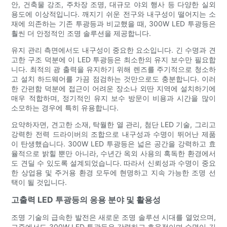
안, 건축물 강조, 주차장 조명, 대규모 야외 행사 등 다양한 실외
용도에 이상적입니다. 깨지기 쉬운 전구와 내구성이 떨어지는 소
재에 의존하는 기존 투광등과 비교했을 때, 300W LED 투광등은
훨씬 더 안정적인 조명 솔루션을 제공합니다.
유지 관리 측면에서도 내구성이 중요한 요소입니다. 긴 수명과 견
고한 구조 덕분에 이 LED 투광등은 최소한의 유지 보수만 필요합
니다. 최적의 광 출력을 유지하기 위해 렌즈를 주기적으로 청소하
고 설치 하드웨어를 가끔 점검하는 것만으로도 충분합니다. 이러
한 간편함 덕분에 접근이 어려운 장소나 외딴 지역에 설치하기에
매우 적합하며, 정기적인 유지 보수 방문이 비용과 시간을 많이
소모하는 경우에 특히 유용합니다.
요약하자면, 견고한 소재, 탁월한 열 관리, 첨단 LED 기술, 그리고
강력한 전력 드라이버의 조합으로 내구성과 수명이 뛰어난 제품
이 탄생했습니다. 300W LED 투광등은 넓은 공간을 강력하고 효
율적으로 밝힐 뿐만 아니라, 수년간 옥외 사용의 혹독한 환경에서
도 견딜 수 있도록 설계되었습니다. 따라서 신뢰성과 수명이 중요
한 상업용 및 주거용 환경 모두에 현명하고 지속 가능한 조명 선
택이 될 것입니다.
고출력 LED 투광등의 응용 분야 및 활용성
조명 기술의 급속한 발전은 새로운 조명 솔루션 시대를 열었으며,
그중에서도 300W LED 투광등은 강력하고 효율적이며 수명이 긴