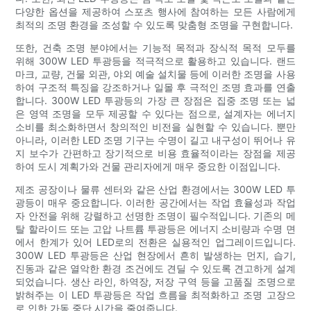
다양한 옵션을 제공하여 스포츠 행사에 참여하는 모든 사람에게
최적의 조명 환경을 조성할 수 있도록 맞춤형 조명을 구현합니다.
또한, 건축 조명 분야에서는 기능적 목적과 장식적 목적 모두를
위해 300W LED 투광등을 적극적으로 활용하고 있습니다. 랜드
마크, 교량, 건물 외관, 야외 예술 설치물 등에 이러한 조명을 사용
하여 구조적 특징을 강조하거나 일몰 후 극적인 조명 효과를 연출
합니다. 300W LED 투광등의 가장 큰 장점은 집중 조명 또는 넓
은 영역 조명을 모두 제공할 수 있다는 점으로, 설계자는 에너지
소비를 최소화하면서 창의적인 비전을 실현할 수 있습니다. 뿐만
아니라, 이러한 LED 조명 기구는 수명이 길고 내구성이 뛰어나 유
지 보수가 간편하고 장기적으로 비용 효율적이라는 장점을 제공
하여 도시 계획가와 건물 관리자에게 매우 중요한 이점입니다.
제조 공장이나 물류 센터와 같은 산업 환경에서는 300W LED 투
광등이 매우 중요합니다. 이러한 공간에서는 작업 효율성과 작업
자 안전을 위해 강렬하고 선명한 조명이 필수적입니다. 기존의 메
탈 할라이드 또는 고압 나트륨 투광등은 에너지 소비량과 수명 면
에서 한계가 있어 LED로의 전환은 실용적인 업그레이드입니다.
300W LED 투광등은 산업 현장에서 흔히 발생하는 먼지, 습기,
진동과 같은 열악한 환경 조건에도 견딜 수 있도록 견고하게 설계
되었습니다. 생산 라인, 하역장, 저장 구역 등을 고품질 조명으로
밝혀주는 이 LED 투광등은 작업 흐름을 최적화하고 조명 고장으
로 인한 가동 중단 시간을 줄여줍니다.