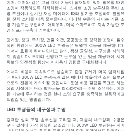
이머, 디머와 같은 고급 제어 기능이 탑재되어 있어 필요할 때만
조명이 작동하도록 최적화합니다. 스마트 조명 솔루션은 주변 조
명 조건이나 실시간 재실 데이터에 따라 밝기를 조절하여 불필요
한 전력 소비를 더욱 줄여줍니다. 이러한 수준의 제어는 기존 조
명 기술로는 구현하기 어려우며, 더욱 스마트하고 지속 가능한 조
명 인프라 구축에 기여합니다.
경기장, 창고, 주차장, 건물 외관, 공공장소 등 강력한 조명이 필수
적인 환경에서 300W LED 투광등은 탁월한 성능을 제공합니다.
에너지 효율이 뛰어나면서도 밝기, 광선 균일성, 내구성을 저해하
지 않습니다. 오히려 선명하고 눈부심 없는 빛을 제공하여 시야
확보와 안전성을 향상시켜 사용자 경험을 극대화합니다.
에너지 비용이 지속적으로 상승하고 환경 규제가 더욱 엄격해짐
에 따라 300W LED 투광등과 같은 에너지 효율적인 조명 솔루션
으로의 전환이 가속화될 것입니다. 운영 비용 절감을 목표로 하는
상업 시설이든 탄소 발자국을 최소화하려는 주택 소유자든, 이러
한 기술에 투자하는 것은 현대 조명 요구를 충족하는 실용적이고
책임감 있는 방법입니다.
LED 투광등의 내구성과 수명
강력한 실외 조명 솔루션을 고려할 때, 제품의 내구성과 수명은
구매 결정에 가장 중요한 요소입니다. 300W LED 투광등은 뛰어
난 밝기와 에너지 효율은 물론 다양한 환경 조건에서도 탁월한 내