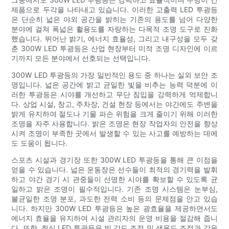
제품으로 두각을 나타내고 있습니다. 이러한 고출력 LED 투광등
은 단순히 넓은 야외 공간을 밝히는 기존의 용도를 넘어 다양한
분야에 걸쳐 폭넓은 활용도를 자랑하는 다목적 조명 도구로 진화
했습니다. 뛰어난 밝기, 에너지 효율성, 그리고 내구성을 모두 갖
춘 300W LED 투광등은 산업 현장부터 미적 조명 디자인에 이르
기까지 모든 분야에서 선호되는 선택입니다.
300W LED 투광등의 가장 일반적인 용도 중 하나는 실외 보안 조
명입니다. 넓은 공간에 밝고 균일한 빛을 비추는 능력 덕분에 이
러한 투광등은 시야를 개선하고 무단 침입을 강력하게 억제합니
다. 상업 시설, 창고, 주차장, 건설 현장 등에서는 야간에도 주변을
밝게 유지하여 절도나 기물 파손 위험을 크게 줄이기 위해 이러한
조명을 자주 사용합니다. 밝은 조명은 현장 작업자의 안전을 향상
시켜 조명이 부족한 곳에서 발생할 수 있는 사고를 예방하는 데에
도 도움이 됩니다.
스포츠 시설과 경기장 또한 300W LED 투광등을 통해 큰 이점을
얻을 수 있습니다. 넓은 운동장은 선수들이 최적의 경기력을 발휘
하고 야간 경기 시 관중들이 선명한 시야를 확보할 수 있도록 균
일하고 밝은 조명이 필수적입니다. 기존 조명 시스템은 눈부심,
불균일한 조명 분포, 과도한 전력 소비 등의 문제점을 안고 있습
니다. 하지만 300W LED 투광등은 높은 광효율을 제공하면서도
에너지 효율을 유지하여 시설 관리자의 운영 비용을 절감해 줍니
다. 또한, 최신 LED 투광등은 빔 각도 조절 및 색온도 조절과 같은