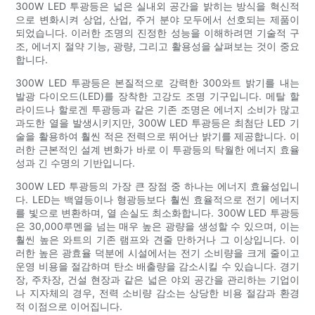
300W LED 투광등은 넓은 실내외 공간을 밝히는 방식을 혁신적
으로 변화시켜 상업, 산업, 주거 분야 모두에서 선호되는 제품이
되었습니다. 이러한 조명의 진정한 성능을 이해하려면 기술적 구
조, 에너지 절약 기능, 광량, 그리고 활용성을 살펴보는 것이 중요
합니다.
300W LED 투광등은 본질적으로 강력한 300와트 밝기를 내는
발광 다이오드(LED)를 장착한 고강도 조명 기구입니다. 메탈 할
라이드나 할로겐 투광등과 같은 기존 조명은 에너지 소비가 많고
과도한 열을 발생시키지만, 300W LED 투광등은 최첨단 LED 기
술을 활용하여 훨씬 적은 전력으로 뛰어난 밝기를 제공합니다. 이
러한 근본적인 설계 변화가 바로 이 투광등의 탁월한 에너지 효율
성과 긴 수명의 기반입니다.
300W LED 투광등의 가장 큰 장점 중 하나는 에너지 효율성입니
다. LED는 백열등이나 형광등보다 훨씬 효율적으로 전기 에너지
를 빛으로 변환하며, 열 손실도 최소화합니다. 300W LED 투광등
은 30,000루멘을 넘는 매우 높은 광량을 생성할 수 있으며, 이는
훨씬 높은 와트의 기존 램프와 견줄 만하거나 그 이상입니다. 이
러한 높은 광효율 덕분에 시설에서는 전기 소비량을 크게 줄이고
운영 비용을 절감하며 탄소 배출량을 감소시킬 수 있습니다. 경기
장, 주차장, 건설 현장과 같은 넓은 야외 공간을 관리하는 기업이
나 지자체의 경우, 전력 소비량 감소는 상당한 비용 절감과 환경
적 이점으로 이어집니다.