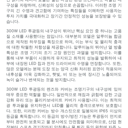
구성을 자랑하며, 신뢰성의 상징으로 손꼽힙니다. 이러한 조명 기
구의 긴 수명과 견고함에 기여하는 특징들을 이해하면 사용자는
투자 가치를 극대화하고 장기간 안정적인 성능을 보장받을 수 있
습니다.
300W LED 투광등의 내구성이 뛰어난 핵심 요인 중 하나는 고품
질 소재를 사용했다는 점입니다. 대부분의 모델은 알루미늄 합금
으로 제작된 하우징을 특징으로 하며, 이는 부식 및 물리적 충격
에 대한 탁월한 저항성을 제공합니다. 알루미늄의 뛰어난 열 방출
특성은 조명 기기의 조기 고장 원인인 과열을 방지합니다. 이를
통해 내부 부품이 시원하게 유지되고 최적의 성능을 발휘하여 내
부에 내장된 LED 칩과 전자 드라이버의 수명을 연장합니다. 또한,
많은 모델에는 분체 도장 또는 양극 산화 처리된 표면이 적용되어
내후성을 더욱 강화하고, 햇빛, 비 또는 눈에 장시간 노출되어도
녹이 슬거나 변색되는 것을 방지합니다.
300W LED 투광등의 렌즈와 커버는 조명기구의 내구성에 있어
매우 중요한 역할을 합니다. 일반적으로 깨짐과 긁힘에 강한 고급
강화 유리 또는 폴리카보네이트 커버가 사용됩니다. 이는 최적의
광 투과율을 유지하면서 LED를 물리적 충격으로부터 보호합니
다. 또한, 이러한 커버는 방수 개스킷으로 밀봉되어 IP65 이상의
등급을 획득합니다. 이 등급의 방수/방진 기능은 투광등이 먼지로
부터 완전히 보호되고 물 분사에도 안전함을 의미하므로, 산업 현
장부터 스포츠 경기장까지 악천후나 물 튀김 등의 위험에 자주 노