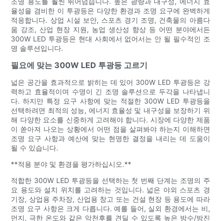
조명 용도를 훨씬 뛰어넘습니다. 높은 광량과 내구성, 에너지 효
율성을 겸비한 이 투광등은 다양한 환경과 조명 요구에 완벽하게
적응합니다. 상업 시설 보안, 스포츠 경기 조명, 건축물의 아름다
움 강조, 산업 현장 지원, 농업 생산성 향상 등 어떤 분야에서든
300W LED 투광등은 현대 사회에서 없어서는 안 될 필수적인 조
명 솔루션입니다.
필요에 맞는 300W LED 투광등 고르기
넓은 공간을 효과적으로 밝히는 데 있어 300W LED 투광등은 강
력하고 효율적이며 수명이 긴 조명 솔루션으로 두각을 나타냅니
다. 하지만 특정 요구 사항에 맞는 적절한 300W LED 투광등을
선택하려면 최적의 성능, 에너지 효율성 및 내구성을 보장하기 위
해 다양한 요소를 신중하게 고려해야 합니다. 시장에 다양한 제품
이 쏟아져 나오는 상황에서 어떤 점을 살펴봐야 하는지 이해하면
조명 요구 사항과 예산에 맞는 현명한 결정을 내리는 데 도움이
될 수 있습니다.
**적용 분야 및 환경을 평가하십시오.**
적합한 300W LED 투광등을 선택하는 첫 번째 단계는 조명의 주
요 용도와 설치 위치를 고려하는 것입니다. 넓은 야외 스포츠 경
기장, 상업용 주차장, 산업용 창고 또는 건설 현장 등 용도에 따라
조명 요구 사항은 크게 다릅니다. 예를 들어, 실외 환경에서는 비,
먼지, 극한 온도와 같은 악천후를 견딜 수 있도록 높은 방수/방진