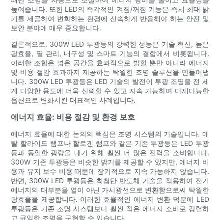
높여줍니다. 또한 LED의 즉각적인 켜짐/꺼짐 기능은 즉시 최대 밝
기를 제공하여 변화하는 환경에 신속하게 반응해야 하는 안전 및
보안 분야에 매우 중요합니다.
결론적으로, 300W LED 투광등의 강력한 성능은 기술 혁신, 높은
광효율, 열 관리, 내구성 및 스마트 기능의 결합에서 비롯됩니다.
이러한 조합은 넓은 공간을 효과적으로 밝힐 뿐만 아니라 에너지
및 비용 절감 효과까지 제공하는 탁월한 조명 솔루션을 만들어냅
니다. 300W LED 투광등은 LED 기술의 발전이 투광 조명을 전 세
계 다양한 용도에 더욱 신뢰할 수 있고 지속 가능하며 다재다능한
옵션으로 변화시킨 대표적인 사례입니다.
에너지 효율: 비용 절감 및 환경 보호
에너지 효율에 대한 논의의 핵심은 조명 시스템의 기술입니다. 메
탈 할라이드 램프나 할로겐 램프와 같은 기존 투광등은 LED 투광
등과 동일한 광량을 내기 위해 훨씬 더 많은 전력을 소비합니다.
300W 기존 투광등은 비슷한 밝기를 제공할 수 있지만, 에너지 비
용과 유지 보수 비용 때문에 장기적으로 지속 가능하지 않습니다.
반면, 300W LED 투광등은 최첨단 반도체 기술을 적용하여 전기
에너지의 대부분을 열이 아닌 가시광선으로 변환함으로써 탁월한
광효율을 제공합니다. 이러한 효율적인 에너지 변환 덕분에 LED
투광등은 기존 조명 시스템보다 훨씬 적은 에너지 소비로 강렬하
고 균일한 조명을 구현할 수 있습니다.