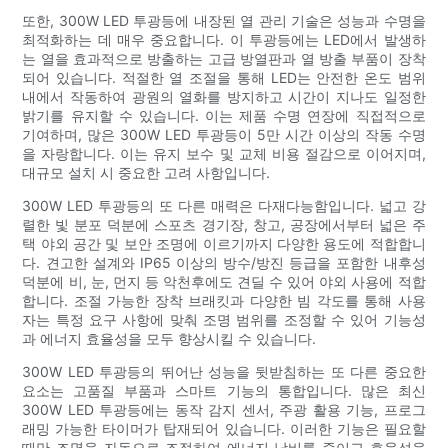
또한, 300W LED 투광등에 내장된 열 관리 기술은 성능과 수명을
최적화하는 데 매우 중요합니다. 이 투광등에는 LED에서 발생하
는 열을 효과적으로 방출하는 고급 방열판과 열 방출 부품이 장착
되어 있습니다. 적절한 열 조절을 통해 LED는 안전한 온도 범위
내에서 작동하여 광원의 열화를 방지하고 시간이 지나도 일정한
밝기를 유지할 수 있습니다. 이는 제품 수명 연장에 직접적으로
기여하며, 많은 300W LED 투광등이 5만 시간 이상의 작동 수명
을 자랑합니다. 이는 유지 보수 및 교체 비용 절감으로 이어지며,
대규모 설치 시 중요한 고려 사항입니다.
300W LED 투광등의 또 다른 매력은 다재다능함입니다. 넓고 강
렬한 빛 분포 덕분에 스포츠 경기장, 창고, 공장에서부터 넓은 주
택 야외 공간 및 보안 조명에 이르기까지 다양한 용도에 적합합니
다. 견고한 설계와 IP65 이상의 방수/방진 등급을 포함한 내후성
덕분에 비, 눈, 먼지 등 악천후에도 견딜 수 있어 야외 사용에 적합
합니다. 조절 가능한 장착 브래킷과 다양한 빔 각도를 통해 사용
자는 특정 요구 사항에 맞춰 조명 범위를 조정할 수 있어 기능성
과 에너지 효율성을 모두 향상시킬 수 있습니다.
300W LED 투광등의 뛰어난 성능을 뒷받침하는 또 다른 중요한
요소는 고품질 부품과 스마트 기능의 통합입니다. 많은 최신
300W LED 투광등에는 동작 감지 센서, 주광 활용 기능, 프로그
래밍 가능한 타이머가 탑재되어 있습니다. 이러한 기능은 필요할
때만 조명을 자동으로 조절하여 에너지 낭비를 줄이고 효율성을