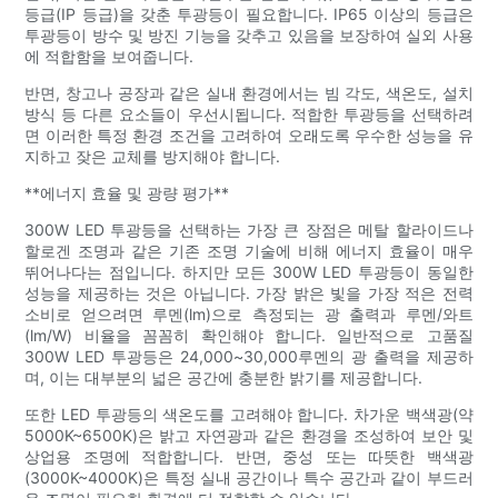
등급(IP 등급)을 갖춘 투광등이 필요합니다. IP65 이상의 등급은
투광등이 방수 및 방진 기능을 갖추고 있음을 보장하여 실외 사용
에 적합함을 보여줍니다.
반면, 창고나 공장과 같은 실내 환경에서는 빔 각도, 색온도, 설치
방식 등 다른 요소들이 우선시됩니다. 적합한 투광등을 선택하려
면 이러한 특정 환경 조건을 고려하여 오래도록 우수한 성능을 유
지하고 잦은 교체를 방지해야 합니다.
**에너지 효율 및 광량 평가**
300W LED 투광등을 선택하는 가장 큰 장점은 메탈 할라이드나
할로겐 조명과 같은 기존 조명 기술에 비해 에너지 효율이 매우
뛰어나다는 점입니다. 하지만 모든 300W LED 투광등이 동일한
성능을 제공하는 것은 아닙니다. 가장 밝은 빛을 가장 적은 전력
소비로 얻으려면 루멘(lm)으로 측정되는 광 출력과 루멘/와트
(lm/W) 비율을 꼼꼼히 확인해야 합니다. 일반적으로 고품질
300W LED 투광등은 24,000~30,000루멘의 광 출력을 제공하
며, 이는 대부분의 넓은 공간에 충분한 밝기를 제공합니다.
또한 LED 투광등의 색온도를 고려해야 합니다. 차가운 백색광(약
5000K~6500K)은 밝고 자연광과 같은 환경을 조성하여 보안 및
상업용 조명에 적합합니다. 반면, 중성 또는 따뜻한 백색광
(3000K~4000K)은 특정 실내 공간이나 특수 공간과 같이 부드러