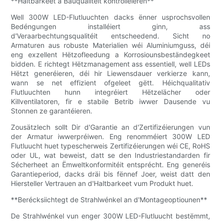
**Haltbarkeet a Bauqualitéit kontrolléieren**
Well 300W LED-Flutluuchten dacks ënner usprochsvollen
Bedéngungen installéiert ginn, ass
d'Veraarbechtungsqualitéit entscheedend. Sicht no
Armaturen aus robuste Materialien wéi Aluminiumguss, déi
eng exzellent Hëtzofleedung a Korrosiounsbeständegkeet
bidden. E richtegt Hëtzmanagement ass essentiell, well LEDs
Hëtzt generéieren, déi hir Liewensdauer verkierze kann,
wann se net effizient ofgeleet gëtt. Héichqualitativ
Flutluuchten hunn integréiert Hëtzelächer oder
Killventilatoren, fir e stabile Betrib iwwer Dausende vu
Stonnen ze garantéieren.
Zousätzlech sollt Dir d'Garantie an d'Zertifizéierungen vun
der Armatur iwwerpréiwen. Eng renomméiert 300W LED
Flutluucht huet typescherweis Zertifizéierungen wéi CE, RoHS
oder UL, wat beweist, datt se den Industriestandarden fir
Sécherheet an Ëmweltkonformitéit entsprécht. Eng generéis
Garantieperiod, dacks dräi bis fënnef Joer, weist datt den
Hiersteller Vertrauen an d'Haltbarkeet vum Produkt huet.
**Berécksiichtegt de Strahlwénkel an d'Montageoptiounen**
De Strahlwénkel vun enger 300W LED-Flutluucht bestëmmt,