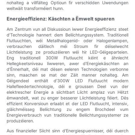
nohalteg a villfälteg Optioun fir verschidden Uwendungen
weltwäit transforméiert hunn.
Energieeffizienz: Käschten a Ëmwelt spueren
Am Zentrum vun all Diskussioun iwwer Energieeffizienz steet
d'Technologie hannert dem Beliichtungssystem. Traditionell
Flutluuchten, wéi Metallhalogenid- oder Halogenlampen,
verbrauchen däitlech méi Stroum fir déiselwecht
Liichtleistung ze produzéieren wéi hir LED-Géigeparteien.
Eng traditionell 300W Flutluucht kéint e ähnlecht
Hellegkeetsniveau liwweren, awer d'Energiekäschten an
d'Ënnerhalt, déi mat dësen eeleren Technologien verbonne
sinn, maachen se mat der Zäit manner nohalteg. Am
Géigendeel enthält d'300W LED Flutluucht modern
Hallefleedertechnologie, déi e groussen Deel vun der
elektrescher Energie a siichtbart Liicht amplaz vun Hëtzt
ëmwandelt, wat zu enger besserer Liichtleistung féiert. Dës
effizient Konversioun erlaabt et der LED Flutluucht, intensiv,
gläichméisseg Beliichtung zu engem Brochdeel vum
Energieverbrauch vun traditionelle Beliichtungssystemer ze
produzéieren.
Aus finanzieller Siicht sinn d'Energiespuernisser, déi duerch