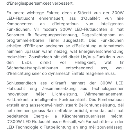
d'Energiespuersamkeet verbessert.
En anere wichtege Faktor, deen d'Stäerkt vun der 300W
LED-Flutluucht ënnermauert, ass d'Qualitéit vun hire
Komponenten an d'Integratioun vun intelligenten
Funktiounen. Vill modern 300W LED-Flutluuchten si mat
Sensoren fir Bewegungserkennung, Dagesliichtopnam an
programméierbaren Timer ausgestatt. Dës Funktiounen
erhéijen d'Effizienz andeems se d'Beliichtung automatesch
nëmmen upassen wann néideg, wat Energieverschwendung
reduzéiert. Zousätzlech bitt déi direkt Un/Aus-Funktioun vun
den LEDs direkt voll Hellegkeet, wat fir
Sécherheetsapplikatiounen entscheedend ass, wou
d'Beliichtung séier op dynamesch Ëmfeld reagéiere muss.
Schlussendlech ass d'Kraaft hannert der 300W LED
Flutluucht eng Zesummesetzung aus technologescher
Innovatioun, héijer Liichtleistung, Wärmemanagement,
Haltbarkeet a intelligenter Funktionalitéit. Dës Kombinatioun
erstellt eng aussergewéinlech staark Beliichtungsléisung, déi
net nëmmen grouss Raim effektiv beliicht, mee dat och mat
bedeitende Energie- a Käschtenerspuernisser mécht.
D'300W LED Flutluucht ass e Beispill, wéi Fortschrëtter an der
LED-Technologie d'Flutbeliichtung an eng méi zouverlässeg,