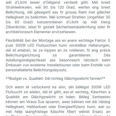
wéi d'Liicht iwwer d'Géigend verdeelt gëtt. Méi breet
Strahlwénkelen, wéi 90 bis 120 Grad, werfen eng breet
Beliichtung, déi gëeegent ass fir grouss Raim mat gläicher
Hellegkeet ze beliichten. Méi schmuel Strahlen (ongeféier 30
bis 60 Grad) konzentréieren d'Liicht op méi kleng
Zilberäicher, ideal fir gezielt Sécherheetsbeliichtung oder fir
architektonesch Elementer ervirzehiewen.
Flexibilitéit bei der Montage ass en anere wichtege Faktor. E
puer 300W LED Flutluuchten hunn verstellbar Halterungen,
déi et erlaben, se ze kippen an ze rotéieren, fir eng präzis
Beliichtungsrichtung ze garantéieren. Dës
Astellungsméiglechkeet ass besonnesch nëtzlech beim
Ëmbauen vun existente Installatiounen oder beim Erstelle vun
personaliséierte Beliichtungslayouts.
**Budget vs. Qualitéit: Déi richteg Gläichgewiicht fannen**
Och wann et verlockend ka sinn, déi bëllegst 300W LED
Flutluucht ze wielen, déi et gëtt, ass et wichteg, Käschten a
Qualitéit am Gläichgewiicht ze halen. Bëlleg Eenheeten
kënnen am Viraus Sue spueren, awer kéinten net déi néideg
Hellegkeet, Haltbarkeet oder Energieeffizienz hunn, wat zu
méi héije laangfristege Käschte féiert wéinst Ersatz an