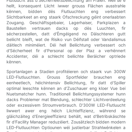
Flutluucht ass d'Sécherheetsbeliichtung am Fräien. Well se e
hellt, konsequent Liicht iwwer grouss Flächen ausstrahle
kënnen, bidden dës Flutluuchten eng verbessert
Siichtbarkeet an eng staark Ofschreckung géint onerlaabten
Zougang. Geschäftsgebaier, Lagerhaiser, Parkplazen a
Baustellen vertrauen dacks op dës Luuchten, fir
sécherzestellen, datt d'Ëmgéigend no Däischteren gutt
beliicht bleift, wat de Risiko vun Déifstall oder Vandalismus
däitlech miniméiert. Déi hell Beliichtung verbessert och
d'Sécherheet fir d'Personal op der Plaz a verhënnert
Accidenter, déi a schlecht beliichte Beräicher optriede
kënnen.
Sportanlagen a Stadien profitéieren och staark vun 300W
LED-Flutluuchten. Grouss Sportfelder brauchen eng
eenheetlech, héichintensiv Beliichtung, fir datt d'Spiller
optimal leeschte kënnen an d'Zuschauer eng kloer Vue bei
Nuetsmatcher hunn. Traditionell Beliichtungssystemer hunn
dacks Problemer mat Blendung, schlechter Liichtverdeelung
oder exzessivem Stroumverbrauch. D'300W LED-Flutluucht
liwwert awer eng héich Liichteffizienz, während se
gläichzäiteg d'Energieeffizienz behält, wat d'Betribskäschte
fir d'Facility Manager reduzéiert. Zousätzlech bidden modern
LED-Flutluuchten Optiounen wéi justierbar Strahlwénkelen a