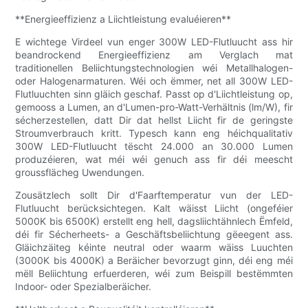
**Energieeffizienz a Liichtleistung evaluéieren**
E wichtege Virdeel vun enger 300W LED-Flutluucht ass hir
beandrockend Energieeffizienz am Verglach mat
traditionellen Beliichtungstechnologien wéi Metallhalogen-
oder Halogenarmaturen. Wéi och ëmmer, net all 300W LED-
Flutluuchten sinn gläich geschaf. Passt op d'Liichtleistung op,
gemooss a Lumen, an d'Lumen-pro-Watt-Verhältnis (lm/W), fir
sécherzestellen, datt Dir dat hellst Liicht fir de geringste
Stroumverbrauch kritt. Typesch kann eng héichqualitativ
300W LED-Flutluucht tëscht 24.000 an 30.000 Lumen
produzéieren, wat méi wéi genuch ass fir déi meescht
groussflächeg Uwendungen.
Zousätzlech sollt Dir d'Faarftemperatur vun der LED-
Flutluucht berücksichtegen. Kalt wäisst Liicht (ongeféier
5000K bis 6500K) erstellt eng hell, dagsliichtähnlech Ëmfeld,
déi fir Sécherheets- a Geschäftsbeliichtung gëeegent ass.
Gläichzäiteg kéinte neutral oder waarm wäiss Luuchten
(3000K bis 4000K) a Beräicher bevorzugt ginn, déi eng méi
mëll Beliichtung erfuerderen, wéi zum Beispill bestëmmten
Indoor- oder Spezialberäicher.