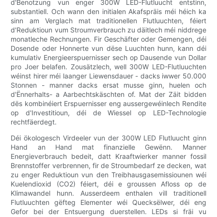
d'Benotzung vun enger 300W LED-Flutluucht entstinn,
substantiell. Och wann den initialen Akafspräis méi héich ka
sinn am Verglach mat traditionellen Flutluuchten, féiert
d'Reduktioun vum Stroumverbrauch zu däitlech méi niddrege
monatleche Rechnungen. Fir Geschäfter oder Gemengen, déi
Dosende oder Honnerte vun dëse Luuchten hunn, kann déi
kumulativ Energieerspuernisser sech op Dausende vun Dollar
pro Joer belafen. Zousätzlech, well 300W LED-Flutluuchten
wéinst hirer méi laanger Liewensdauer - dacks iwwer 50.000
Stonnen - manner dacks ersat musse ginn, huelen och
d'Ënnerhalts- a Aarbechtskäschten of. Mat der Zäit bidden
dës kombinéiert Erspuernisser eng aussergewéinlech Rendite
op d'Investitioun, déi de Wiessel op LED-Technologie
rechtfäerdegt.
Déi ökologesch Virdeeler vun der 300W LED Flutluucht ginn
Hand an Hand mat finanzielle Gewënn. Manner
Energieverbrauch bedeit, datt Kraaftwierker manner fossil
Brennstoffer verbrennen, fir de Stroumbedarf ze decken, wat
zu enger Reduktioun vun den Treibhausgasemissiounen wéi
Kuelendioxid (CO2) féiert, déi e groussen Afloss op de
Klimawandel hunn. Ausserdeem enthalen vill traditionell
Flutluuchten gëfteg Elementer wéi Quecksëlwer, déi eng
Gefor bei der Entsuergung duerstellen. LEDs si fräi vu