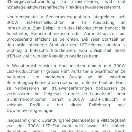
d'Energieverschwendung ze minimiséieren, wat mat
nohaltege landwirtschaftleche Praktiken iwwereneestëmmt.
Noutdéngschter a Sécherheetsagenturen integréieren och
300W LED-Himmelluuchten an hir Ausrüstung an
Infrastruktur. Zum Beispill ginn dës Héichluuchten benotzt fir
Accidenter, Katastrophenzonen oder Aarbechtsplazen um
Stroosserand effizient ze beliichten. Déi séier Startzäit an
den helle, stännege Stral vun den LED-Himmelluuchten si
wichteg a kritesche Situatiounen, wou d'Visibilitéit direkt
d'Effektivitéit vun der Reaktioun beaflosse kann.
A Wunnberäicher wielen Hausbesëtzer ëmmer méi 300W
LED-Flutluuchten fir grouss Häff, Auffarten a Gaartflächen ze
beliichten. Hire modernen Design an hir justierbar
Beliichtungsoptioune droen dozou bäi, d'Sécherheet am Haus
ze verbesseren an d'Liewenserfarungen dobaussen ze
verbesseren. Am Géigesaz zu méi ale Leuchtstoff- oder
Glühbirnenoptiounen behält d'300W LED-Flutluucht e
schlankt Profil a bitt direkt Beliichtung ouni
Opwiermverzögerungen.
Insgesamt ginn d'Uwendungsméiglechkeeten a Villfältegkeet
vun der 300W LED-Flutluucht wäit iwwer déi einfach
Beliichtung eraus. Dës Flutluuchten, déi eng héich