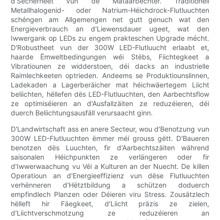
d'Sécherheet vun de Mataarbechter. Traditionell
Metallhalogenid- oder Natrium-Héichdrock-Flutluuchten
schéngen am Allgemengen net gutt genuch wat den
Energieverbrauch an d'Liewensdauer ugeet, wat den
Iwwergank op LEDs zu engem prakteschen Upgrade mécht.
D'Robustheet vun der 300W LED-Flutluucht erlaabt et,
haarde Ëmweltbedingungen wéi Stëbs, Fiichtegkeet a
Vibratiounen ze widderstoen, déi dacks an industrielle
Raimlechkeeten optrieden. Andeems se Produktiounslinnen,
Ladekaden a Lagerberäicher mat héichwäertegem Liicht
beliichten, hëllefen dës LED-Flutluuchten, den Aarbechtsflow
ze optimiséieren an d'Ausfallzäiten ze reduzéieren, déi
duerch Beliichtungsausfäll verursaacht ginn.
D'Landwirtschaft ass en anere Secteur, wou d'Benotzung vun
300W LED-Flutluuchten ëmmer méi grouss gëtt. D'Baueren
benotzen dës Luuchten, fir d'Aarbechtszäiten während
saisonalen Héichpunkten ze verlängeren oder fir
d'Iwwerwaachung vu Véi a Kulturen an der Nuecht. De killen
Operatioun an d'Energieeffizienz vun dëse Flutluuchten
verhënneren d'Hëtztbildung a schützen doduerch
empfindlech Planzen oder Déieren viru Stress. Zousätzlech
hëlleft hir Fäegkeet, d'Liicht präzis ze zielen,
d'Liichtverschmotzung ze reduzéieren an