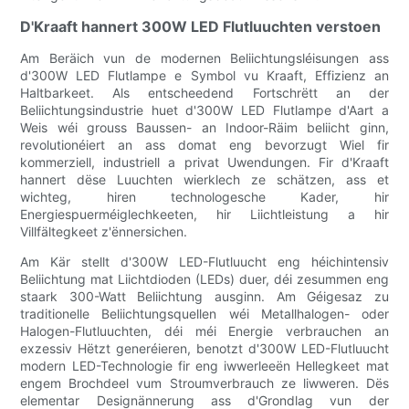
D'Kraaft hannert 300W LED Flutluuchten verstoen
Am Beräich vun de modernen Beliichtungsléisungen ass
d'300W LED Flutlampe e Symbol vu Kraaft, Effizienz an
Haltbarkeet. Als entscheedend Fortschrëtt an der
Beliichtungsindustrie huet d'300W LED Flutlampe d'Aart a
Weis wéi grouss Baussen- an Indoor-Räim beliicht ginn,
revolutionéiert an ass domat eng bevorzugt Wiel fir
kommerziell, industriell a privat Uwendungen. Fir d'Kraaft
hannert dëse Luuchten wierklech ze schätzen, ass et
wichteg, hiren technologesche Kader, hir
Energiespuerméiglechkeeten, hir Liichtleistung a hir
Villfältegkeet z'ënnersichen.
Am Kär stellt d'300W LED-Flutluucht eng héichintensiv
Beliichtung mat Liichtdioden (LEDs) duer, déi zesummen eng
staark 300-Watt Beliichtung ausginn. Am Géigesaz zu
traditionelle Beliichtungsquellen wéi Metallhalogen- oder
Halogen-Flutluuchten, déi méi Energie verbrauchen an
exzessiv Hëtzt generéieren, benotzt d'300W LED-Flutluucht
modern LED-Technologie fir eng iwwerleeën Hellegkeet mat
engem Brochdeel vum Stroumverbrauch ze liwweren. Dës
elementar Designännerung ass d'Grondlag vun der