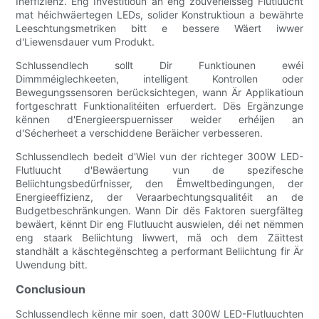
Ineffizienz. Eng Investitioun an eng zouverléisseg Flutluucht
mat héichwäertegen LEDs, solider Konstruktioun a bewährte
Leeschtungsmetriken bitt e bessere Wäert iwwer
d'Liewensdauer vum Produkt.
Schlussendlech sollt Dir Funktiounen ewéi
Dimmméiglechkeeten, intelligent Kontrollen oder
Bewegungssensoren berücksichtegen, wann Är Applikatioun
fortgeschratt Funktionalitéiten erfuerdert. Dës Ergänzunge
kënnen d'Energieerspuernisser weider erhéijen an
d'Sécherheet a verschiddene Beräicher verbesseren.
Schlussendlech bedeit d'Wiel vun der richteger 300W LED-
Flutluucht d'Bewäertung vun de spezifesche
Beliichtungsbedürfnisser, den Ëmweltbedingungen, der
Energieeffizienz, der Veraarbechtungsqualitéit an de
Budgetbeschränkungen. Wann Dir dës Faktoren suergfälteg
bewäert, kënnt Dir eng Flutluucht auswielen, déi net nëmmen
eng staark Beliichtung liwwert, mä och dem Zäittest
standhält a käschtegënschteg a performant Beliichtung fir Är
Uwendung bitt.
Conclusioun
Schlussendlech kënne mir soen, datt 300W LED-Flutluuchten