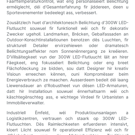
Faarftemperaturkontroll, wat eng personaliséiert Beliichtung
erméiglecht, déi d'Gesamterfahrung fir jiddereen, deen u
Sportevenementer bedeelegt ass, verbessert.
Zousätzlech huet d'architektonesch Beliichtung d'300W LED-
Flutluucht souwuel fir funktionell wéi och fir dekorativ
Zwecker ugeholl. Landmarken, Brécken, Gebaifassaden an
Outdoor-Konschtinstallatiounen benotzen dës Luuchten, fir
strukturell Detailer ervirzehiewen oder dramatesch
Beliichtungseffekter nom Sonnenënnergang ze kreéieren.
D'Villsäitegkeet vun der 300W LED-Flutluucht läit an hirer
Fäegkeet, eng fokusséiert Beliichtung oder eng breet
Flächofdeckung ze bidden, sou datt Designer hir kreativ
Visioun erreechen kënnen, ouni Kompromësser beim
Energieverbrauch ze maachen. Ausserdeem bedeit déi laang
Liewensdauer an d'Robustheet vun dësen LED-Armaturen,
datt hir Installatioun souwuel ënnerhaltsarm wéi och
käschtegënschteg ass, e wichtege Virdeel fir Urbanisten a
Immobilieverwalter.
Industriell Ëmfeld, wéi Produktiounsanlagen a
Logistikzentren, vertrauen och staark op 300W LED-
Flutluuchten. Dës Raimlechkeeten erfuerderen intensivt,
kloert Liicht souwuel fir operationell Effizienz wéi och fir