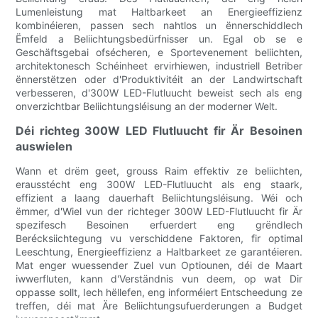
Lumenleistung mat Haltbarkeet an Energieeffizienz
kombinéieren, passen sech nahtlos un ënnerschiddlech
Ëmfeld a Beliichtungsbedürfnisser un. Egal ob se e
Geschäftsgebai ofsécheren, e Sportevenement beliichten,
architektonesch Schéinheet ervirhiewen, industriell Betriber
ënnerstëtzen oder d'Produktivitéit an der Landwirtschaft
verbesseren, d'300W LED-Flutluucht beweist sech als eng
onverzichtbar Beliichtungsléisung an der moderner Welt.
Déi richteg 300W LED Flutluucht fir Är Besoinen
auswielen
Wann et drëm geet, grouss Raim effektiv ze beliichten,
erausstécht eng 300W LED-Flutluucht als eng staark,
effizient a laang dauerhaft Beliichtungsléisung. Wéi och
ëmmer, d'Wiel vun der richteger 300W LED-Flutluucht fir Är
spezifesch Besoinen erfuerdert eng grëndlech
Berécksiichtegung vu verschiddene Faktoren, fir optimal
Leeschtung, Energieeffizienz a Haltbarkeet ze garantéieren.
Mat enger wuessender Zuel vun Optiounen, déi de Maart
iwwerfluten, kann d'Verständnis vun deem, op wat Dir
oppasse sollt, Iech hëllefen, eng informéiert Entscheedung ze
treffen, déi mat Äre Beliichtungsufuerderungen a Budget