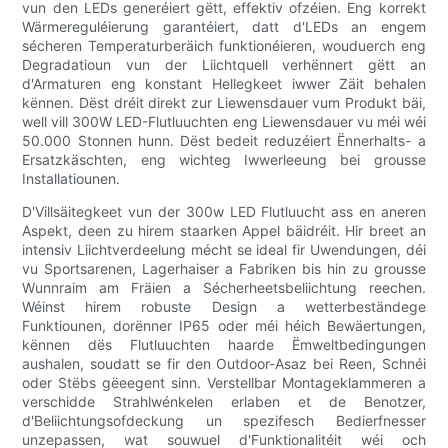
vun den LEDs generéiert gëtt, effektiv ofzéien. Eng korrekt
Wärmereguléierung garantéiert, datt d'LEDs an engem
sécheren Temperaturberäich funktionéieren, wouduerch eng
Degradatioun vun der Liichtquell verhënnert gëtt an
d'Armaturen eng konstant Hellegkeet iwwer Zäit behalen
kënnen. Dëst dréit direkt zur Liewensdauer vum Produkt bäi,
well vill 300W LED-Flutluuchten eng Liewensdauer vu méi wéi
50.000 Stonnen hunn. Dëst bedeit reduzéiert Ënnerhalts- a
Ersatzkäschten, eng wichteg Iwwerleeung bei grousse
Installatiounen.
D'Villsäitegkeet vun der 300w LED Flutluucht ass en aneren
Aspekt, deen zu hirem staarken Appel bäidréit. Hir breet an
intensiv Liichtverdeelung mécht se ideal fir Uwendungen, déi
vu Sportsarenen, Lagerhaiser a Fabriken bis hin zu grousse
Wunnraim am Fräien a Sécherheetsbeliichtung reechen.
Wéinst hirem robuste Design a wetterbeständege
Funktiounen, dorënner IP65 oder méi héich Bewäertungen,
kënnen dës Flutluuchten haarde Ëmweltbedingungen
aushalen, soudatt se fir den Outdoor-Asaz bei Reen, Schnéi
oder Stëbs gëeegent sinn. Verstellbar Montageklammeren a
verschidde Strahlwénkelen erlaben et de Benotzer,
d'Beliichtungsofdeckung un spezifesch Bedierfnesser
unzepassen, wat souwuel d'Funktionalitéit wéi och