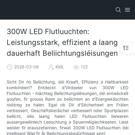
300W LED Flutluuchten:
Leistungsstark, effizient a laang
dauerhaft Beliichtungsléisungen
2026-03-08
KML
122
Sicht Dir no Beliichtung, déi Kraaft, Effizienz a Haltbarkeet
kombinéiert? Entdeckt d'Virdeeler vun 300W LED
Flutluuchten - mächteg Beliichtungsléisungen, déi entwéckelt
goufen, fir grouss Raim ze beliichten an d'Energiekäschten
niddreg ze halen. Egal ob Dir d'Sécherheet am Fräien
verbessert, Geschäftsberäicher verbessert oder Sportplazen
beliicht, dës laang halen LED Flutluuchten liwweren
aussergewéinlech Leeschtung a Spuerméiglechkeeten. Liest
weider fir erauszefannen, firwat 300W LED Flutluuchten déi
intelligent Wiel fir Är Beliichtungsbedürfnisser sinn!