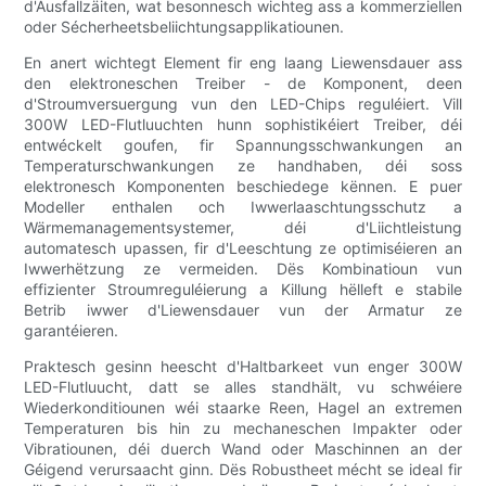
d'Ausfallzäiten, wat besonnesch wichteg ass a kommerziellen
oder Sécherheetsbeliichtungsapplikatiounen.
En anert wichtegt Element fir eng laang Liewensdauer ass
den elektroneschen Treiber - de Komponent, deen
d'Stroumversuergung vun den LED-Chips reguléiert. Vill
300W LED-Flutluuchten hunn sophistikéiert Treiber, déi
entwéckelt goufen, fir Spannungsschwankungen an
Temperaturschwankungen ze handhaben, déi soss
elektronesch Komponenten beschiedege kënnen. E puer
Modeller enthalen och Iwwerlaaschtungsschutz a
Wärmemanagementsystemer, déi d'Liichtleistung
automatesch upassen, fir d'Leeschtung ze optimiséieren an
Iwwerhëtzung ze vermeiden. Dës Kombinatioun vun
effizienter Stroumreguléierung a Killung hëlleft e stabile
Betrib iwwer d'Liewensdauer vun der Armatur ze
garantéieren.
Praktesch gesinn heescht d'Haltbarkeet vun enger 300W
LED-Flutluucht, datt se alles standhält, vu schwéiere
Wiederkonditiounen wéi staarke Reen, Hagel an extremen
Temperaturen bis hin zu mechaneschen Impakter oder
Vibratiounen, déi duerch Wand oder Maschinnen an der
Géigend verursaacht ginn. Dës Robustheet mécht se ideal fir