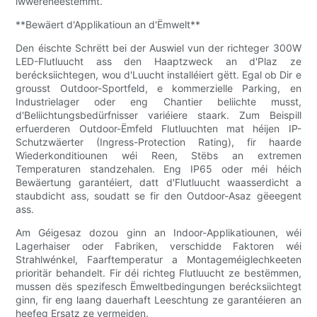
iwwereneestëmmt.
**Bewäert d'Applikatioun an d'Ëmwelt**
Den éischte Schrëtt bei der Auswiel vun der richteger 300W
LED-Flutluucht ass den Haaptzweck an d'Plaz ze
berécksiichtegen, wou d'Luucht installéiert gëtt. Egal ob Dir e
grousst Outdoor-Sportfeld, e kommerzielle Parking, en
Industrielager oder eng Chantier beliichte musst,
d'Beliichtungsbedürfnisser variéiere staark. Zum Beispill
erfuerderen Outdoor-Ëmfeld Flutluuchten mat héijen IP-
Schutzwäerter (Ingress-Protection Rating), fir haarde
Wiederkonditiounen wéi Reen, Stëbs an extremen
Temperaturen standzehalen. Eng IP65 oder méi héich
Bewäertung garantéiert, datt d'Flutluucht waasserdicht a
staubdicht ass, soudatt se fir den Outdoor-Asaz gëeegent
ass.
Am Géigesaz dozou ginn an Indoor-Applikatiounen, wéi
Lagerhaiser oder Fabriken, verschidde Faktoren wéi
Strahlwénkel, Faarftemperatur a Montageméiglechkeeten
prioritär behandelt. Fir déi richteg Flutluucht ze bestëmmen,
mussen dës spezifesch Ëmweltbedingungen berécksiichtegt
ginn, fir eng laang dauerhaft Leeschtung ze garantéieren an
heefeg Ersatz ze vermeiden.