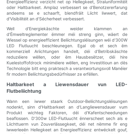
Energieeffizienz verzicht net op Hellegkeet, Straluniformitéit
oder Haltbarkeet. Amplaz verbessert se d'Benotzererfarung
andeems se e schaarft, blendfräit Liicht liwwert, dat
d'Visibilitéit an d'Sécherheet verbessert.
Well d'Energiekäschte weider klammen an
d'Ëmweltreglementer ëmmer méi streng ginn, wäert de
Wiessel op energieeffizient Beliichtungsléisungen wéi d'300W
LED Flutluucht beschleunegen. Egal ob et sech ëm
kommerziell Ariichtungen handelt, déi d'Betribskäschte
reduzéiere wëllen, oder ëm Hausbesëtzer, déi hire
Kuelestoffofdrock miniméiere wëllen, eng Investitioun an dës
Technologie bitt eng praktesch a verantwortungsvoll Manéier
fir modern Beliichtungsbedürfnisser ze erfëllen.
Haltbarkeet a Liewensdauer vun LED-
Flutbeliichtung
Wann een iwwer staark Outdoor-Beliichtungsléisungen
nodenkt, sinn d'Haltbarkeet an d'Langliewensdauer vum
Produkt wichteg Faktoren, déi d'Kafentscheedungen
beaflossen. D'300w LED-Flutluucht ënnerscheet sech als e
Liichttuerm vun Zouverlässegkeet, déi net nëmme fir eng
iwwerleeën Hellegkeet an Energieeffizienz entwéckelt gouf,