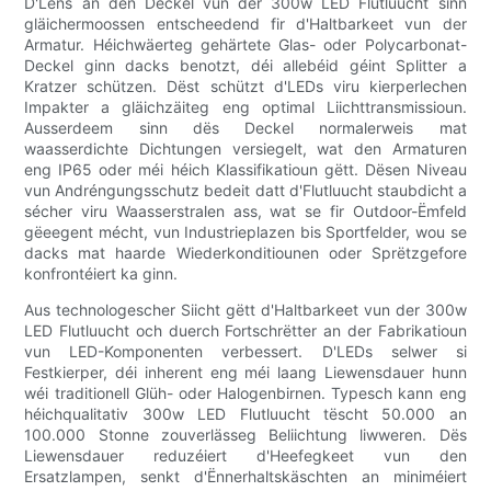
D'Lëns an den Deckel vun der 300w LED Flutluucht sinn
gläichermoossen entscheedend fir d'Haltbarkeet vun der
Armatur. Héichwäerteg gehärtete Glas- oder Polycarbonat-
Deckel ginn dacks benotzt, déi allebéid géint Splitter a
Kratzer schützen. Dëst schützt d'LEDs viru kierperlechen
Impakter a gläichzäiteg eng optimal Liichttransmissioun.
Ausserdeem sinn dës Deckel normalerweis mat
waasserdichte Dichtungen versiegelt, wat den Armaturen
eng IP65 oder méi héich Klassifikatioun gëtt. Dësen Niveau
vun Andréngungsschutz bedeit datt d'Flutluucht staubdicht a
sécher viru Waasserstralen ass, wat se fir Outdoor-Ëmfeld
gëeegent mécht, vun Industrieplazen bis Sportfelder, wou se
dacks mat haarde Wiederkonditiounen oder Sprëtzgefore
konfrontéiert ka ginn.
Aus technologescher Siicht gëtt d'Haltbarkeet vun der 300w
LED Flutluucht och duerch Fortschrëtter an der Fabrikatioun
vun LED-Komponenten verbessert. D'LEDs selwer si
Festkierper, déi inherent eng méi laang Liewensdauer hunn
wéi traditionell Glüh- oder Halogenbirnen. Typesch kann eng
héichqualitativ 300w LED Flutluucht tëscht 50.000 an
100.000 Stonne zouverlässeg Beliichtung liwweren. Dës
Liewensdauer reduzéiert d'Heefegkeet vun den
Ersatzlampen, senkt d'Ënnerhaltskäschten an miniméiert