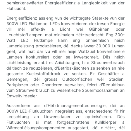
bemierkenswäerter Energieeffizienz a Langlebigkeit vun der
Flutluucht.
Energieeffizienz ass eng vun de wichtegste Stäerkte vun der
300W LED Flutlampe. LEDs konvertéieren elektresch Energie
vill méi effektiv a Liicht wéi Glühbirnen oder
Leuchtstofflampen, mat minimalem Hëtztverloscht. Eng 300-
Watt LED Flutlampe kann eng onheemlech héich
Lumenleistung produzéieren, déi dacks iwwer 30.000 Lumen
geet, wat mat där vu vill méi héije Wattzuel konventionelle
Lampen konkurréiert oder se iwwerschreit. Dës héich
Liichtleistung erlaabt et Ariichtungen, hire Stroumverbrauch
däitlech ze reduzéieren, d'Betribskäschten ze senken an hire
gesamte Kuelestoffofdrock ze senken. Fir Geschäfter a
Gemengen, déi grouss Outdoorflächen wéi Stadien,
Parkplazen oder Chantieren verwalten, féiert d'Reduktioun
vum Stroumverbrauch zu wesentleche Spuermoossnamen an
Ëmweltvirdeeler.
Ausserdeem ass d'Hëtztmanagementtechnologie, déi an
300W LED-Flutluuchten integréiert ass, entscheedend fir hir
Leeschtung an Liewensdauer ze optimiséieren. Dës
Flutluuchten si mat fortgeschrattene Kühlkierper a
Wärmeofléisungskomponenten ausgestatt, déi d'Hëtzt, déi