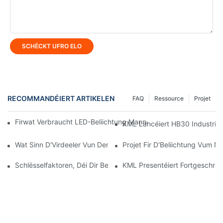
SCHÉCKT UFRO ELO
RECOMMANDÉIERT ARTIKELEN
FAQ
Ressource
Projet
Firwat Verbraucht LED-Beliichtung Manner Energie Wéi Aner Bel
KML Lancéiert HB30 Industriell
Wat Sinn D'Virdeeler Vun Der Benotzung Vun LED Stadionluuch
Projet Fir D'Beliichtung Vum N
Schlësselfaktoren, Déi Dir Berécksiichtege Sollt, Wann Dir En Hi
KML Presentéiert Fortgeschra