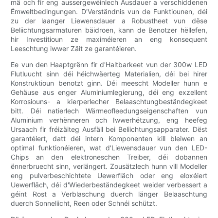
mä och fir eng aussergewéinlech Ausdauer a verschiddenen
Ëmweltbedingungen. D'Verständnis vun de Funktiounen, déi
zu der laanger Liewensdauer a Robustheet vun dëse
Beliichtungsarmaturen bäidroen, kann de Benotzer hëllefen,
hir Investitioun ze maximéieren an eng konsequent
Leeschtung iwwer Zäit ze garantéieren.
Ee vun den Haaptgrënn fir d'Haltbarkeet vun der 300w LED
Flutluucht sinn déi héichwäerteg Materialien, déi bei hirer
Konstruktioun benotzt ginn. Déi meescht Modeller hunn e
Gehäuse aus enger Aluminiumlegierung, déi eng exzellent
Korrosiouns- a kierperlecher Belaaschtungbeständegkeet
bitt. Déi natierlech Wärmeofleedungseigenschaften vun
Aluminium verhënneren och Iwwerhëtzung, eng heefeg
Ursaach fir fréizäiteg Ausfäll bei Beliichtungsapparater. Dëst
garantéiert, datt déi intern Komponenten kill bleiwen an
optimal funktionéieren, wat d'Liewensdauer vun den LED-
Chips an den elektroneschen Treiber, déi dobannen
ënnerbruecht sinn, verlängert. Zousätzlech hunn vill Modeller
eng pulverbeschichtete Uewerfläch oder eng eloxéiert
Uewerfläch, déi d'Wiederbeständegkeet weider verbessert a
géint Rost a Verblaschung duerch länger Belaaschtung
duerch Sonneliicht, Reen oder Schnéi schützt.