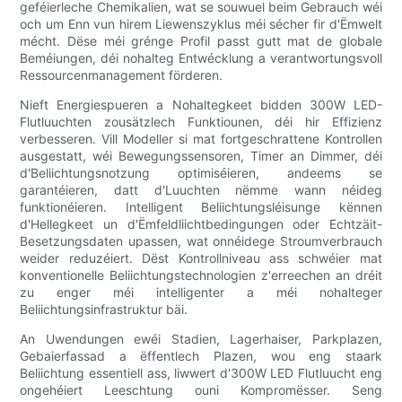
geféierleche Chemikalien, wat se souwuel beim Gebrauch wéi
och um Enn vun hirem Liewenszyklus méi sécher fir d'Ëmwelt
mécht. Dëse méi grénge Profil passt gutt mat de globale
Beméiungen, déi nohalteg Entwécklung a verantwortungsvoll
Ressourcenmanagement förderen.
Nieft Energiespueren a Nohaltegkeet bidden 300W LED-
Flutluuchten zousätzlech Funktiounen, déi hir Effizienz
verbesseren. Vill Modeller si mat fortgeschrattene Kontrollen
ausgestatt, wéi Bewegungssensoren, Timer an Dimmer, déi
d'Beliichtungsnotzung optimiséieren, andeems se
garantéieren, datt d'Luuchten nëmme wann néideg
funktionéieren. Intelligent Beliichtungsléisunge kënnen
d'Hellegkeet un d'Ëmfeldliichtbedingungen oder Echtzäit-
Besetzungsdaten upassen, wat onnéidege Stroumverbrauch
weider reduzéiert. Dëst Kontrollniveau ass schwéier mat
konventionelle Beliichtungstechnologien z'erreechen an dréit
zu enger méi intelligenter a méi nohalteger
Beliichtungsinfrastruktur bäi.
An Uwendungen ewéi Stadien, Lagerhaiser, Parkplazen,
Gebaierfassad a ëffentlech Plazen, wou eng staark
Beliichtung essentiell ass, liwwert d'300W LED Flutluucht eng
ongehéiert Leeschtung ouni Kompromësser. Seng