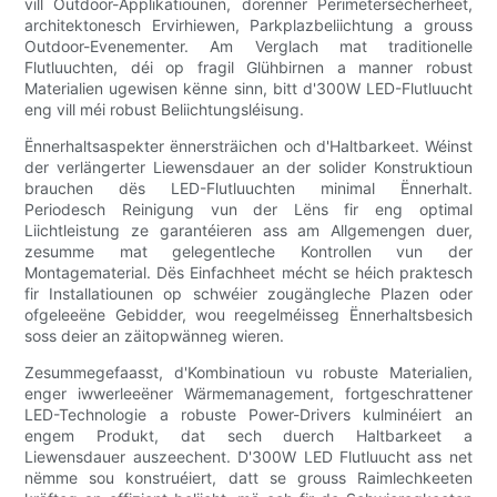
vill Outdoor-Applikatiounen, dorënner Perimetersécherheet,
architektonesch Ervirhiewen, Parkplazbeliichtung a grouss
Outdoor-Evenementer. Am Verglach mat traditionelle
Flutluuchten, déi op fragil Glühbirnen a manner robust
Materialien ugewisen kënne sinn, bitt d'300W LED-Flutluucht
eng vill méi robust Beliichtungsléisung.
Ënnerhaltsaspekter ënnersträichen och d'Haltbarkeet. Wéinst
der verlängerter Liewensdauer an der solider Konstruktioun
brauchen dës LED-Flutluuchten minimal Ënnerhalt.
Periodesch Reinigung vun der Lëns fir eng optimal
Liichtleistung ze garantéieren ass am Allgemengen duer,
zesumme mat gelegentleche Kontrollen vun der
Montagematerial. Dës Einfachheet mécht se héich praktesch
fir Installatiounen op schwéier zougängleche Plazen oder
ofgeleeëne Gebidder, wou reegelméisseg Ënnerhaltsbesich
soss deier an zäitopwänneg wieren.
Zesummegefaasst, d'Kombinatioun vu robuste Materialien,
enger iwwerleeëner Wärmemanagement, fortgeschrattener
LED-Technologie a robuste Power-Drivers kulminéiert an
engem Produkt, dat sech duerch Haltbarkeet a
Liewensdauer auszeechent. D'300W LED Flutluucht ass net
nëmme sou konstruéiert, datt se grouss Raimlechkeeten