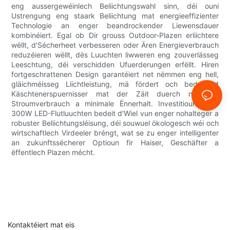
eng aussergewéinlech Beliichtungswahl sinn, déi ouni
Ustrengung eng staark Beliichtung mat energieeffizienter
Technologie an enger beandrockender Liewensdauer
kombinéiert. Egal ob Dir grouss Outdoor-Plazen erliichtere
wëllt, d'Sécherheet verbesseren oder Ären Energieverbrauch
reduzéieren wëllt, dës Luuchten liwweren eng zouverlässeg
Leeschtung, déi verschidden Ufuerderungen erfëllt. Hiren
fortgeschrattenen Design garantéiert net nëmmen eng hell,
gläichméisseg Liichtleistung, mä fördert och bedeitend
Käschtenerspuernisser mat der Zäit duerch niddrege
Stroumverbrauch a minimale Ënnerhalt. Investitiounen an
300W LED-Flutluuchten bedeit d'Wiel vun enger nohalteger a
robuster Beliichtungsléisung, déi souwuel ökologesch wéi och
wirtschaftlech Virdeeler bréngt, wat se zu enger intelligenter
an zukunftssécherer Optioun fir Haiser, Geschäfter a
ëffentlech Plazen mécht.
Kontaktéiert mat eis