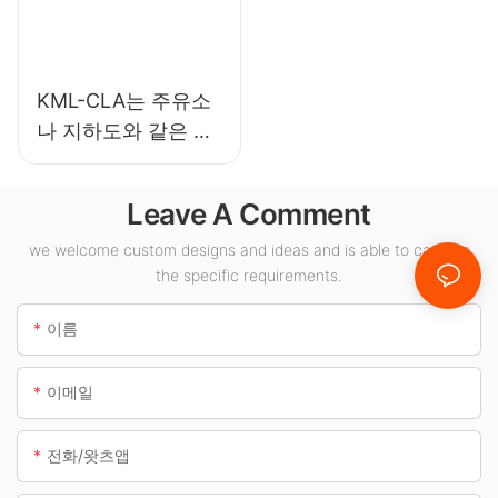
KML-CLA는 주유소
나 지하도와 같은 실
내 공간에 적합한
100W LED 캐노피
Leave A Comment
조명 공급업체입니
다.
we welcome custom designs and ideas and is able to cater to
the specific requirements.
이름
이메일
전화/왓츠앱