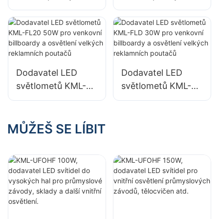
budovy KML-HB52
stropy KML-UFOHA
100W pro vnitřní
100W pro vnitřní
prostory, jako jsou
prostory, jako jsou
průmyslové tovární
průmyslové tovární
budovy a sklady.
budovy a sklady.
Dodavatel LED
Dodavatel LED
světlometů KML-
světlometů KML-
FL20 50W pro
FLD 30W pro
venkovní billboardy
venkovní billboardy
a osvětlení velkých
a osvětlení velkých
MŮŽEŠ SE LÍBIT
reklamních poutačů
reklamních poutačů