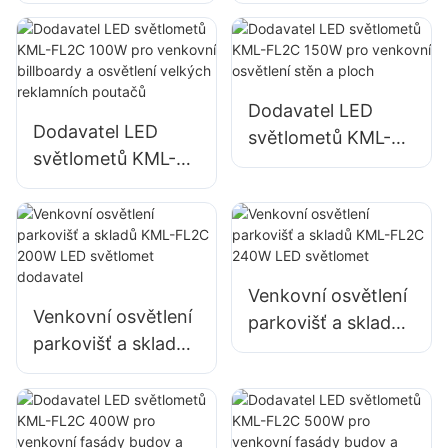
FL05 200W,
FL2C 50W pro
nouzové osvětlení
venkovní billboardy
a osvětlení míst pro
a osvětlení velkých
pomoc při
reklamních poutačů
katastrofách
Dodavatel LED
Dodavatel LED
světlometů KML-
světlometů KML-
FL2C 150W pro
FL2C 100W pro
venkovní osvětlení
venkovní billboardy
stěn a ploch
a osvětlení velkých
reklamních poutačů
Venkovní osvětlení
Venkovní osvětlení
parkovišť a skladů
parkovišť a skladů
KML-FL2C 240W
KML-FL2C 200W
LED světlomet
LED světlomet
dodavatel