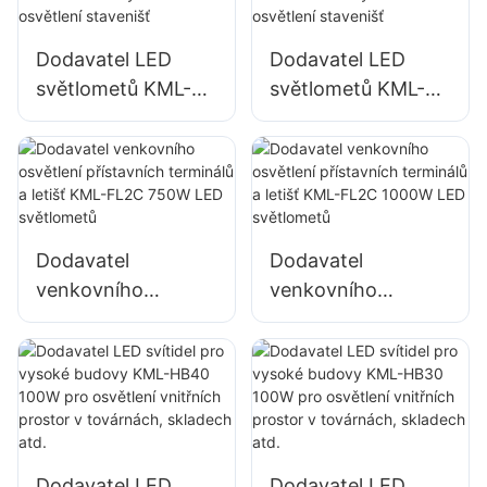
Dodavatel LED
Dodavatel LED
světlometů KML-
světlometů KML-
FL2C 400W pro
FL2C 500W pro
venkovní fasády
venkovní fasády
budov a osvětlení
budov a osvětlení
stavenišť
stavenišť
Dodavatel
Dodavatel
venkovního
venkovního
osvětlení
osvětlení
přístavních
přístavních
terminálů a letišť
terminálů a letišť
KML-FL2C 750W
KML-FL2C 1000W
LED světlometů
LED světlometů
Dodavatel LED
Dodavatel LED