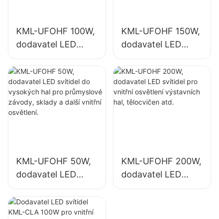
KML-UFOHF 100W,
KML-UFOHF 150W,
dodavatel LED
dodavatel LED
svítidel do
svítidel pro vnitřní
vysokých hal pro
osvětlení
průmyslové
průmyslových
závody, sklady a
závodů, tělocvičen
další vnitřní
atd.
osvětlení.
KML-UFOHF 50W,
KML-UFOHF 200W,
dodavatel LED
dodavatel LED
svítidel do
svítidel pro vnitřní
vysokých hal pro
osvětlení
průmyslové
výstavních hal,