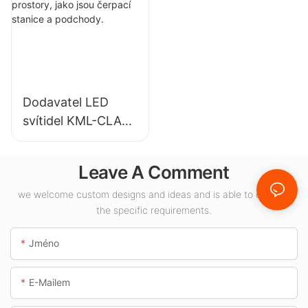
závody, sklady a
tělocvičen atd.
další vnitřní
osvětlení.
Dodavatel LED
svítidel KML-CLA
100W pro vnitřní
prostory, jako jsou
Leave A Comment
čerpací stanice a
podchody.
we welcome custom designs and ideas and is able to cater to
the specific requirements.
Jméno
E-Mailem