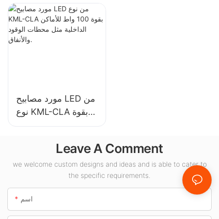
الداخلية في قاعات
الصناعية والمستودعات
المعارض والصالات
وتطبيقات الإضاءة
الرياضية وما إلى ذلك.
الداخلية الأخرى.
مورد مصابيح LED من
نوع KML-CLA بقوة
100 واط للأماكن
الداخلية مثل محطات
Leave A Comment
الوقود والأنفاق.
we welcome custom designs and ideas and is able to cater to
the specific requirements.
اسم