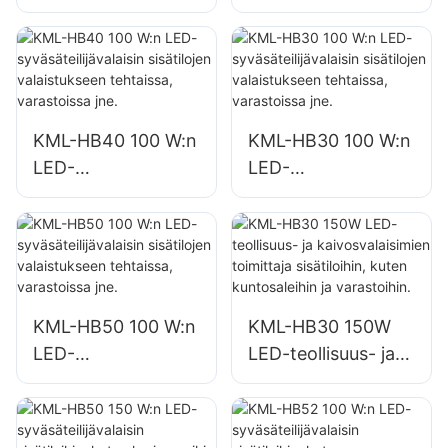
valonheitintoimittaj
ulkomainostauluille
a, satama- ja
ja suurille kylteille
laiturivalaistus
KML-HB40 100 W:n
KML-HB30 100 W:n
LED-
LED-
syväsäteilijävalaisin
syväsäteilijävalaisin
sisätilojen
sisätilojen
valaistukseen
valaistukseen
tehtaissa,
tehtaissa,
varastoissa jne.
varastoissa jne.
KML-HB50 100 W:n
KML-HB30 150W
LED-
LED-teollisuus- ja
syväsäteilijävalaisin
kaivosvalaisimien
sisätilojen
toimittaja
valaistukseen
sisätiloihin, kuten