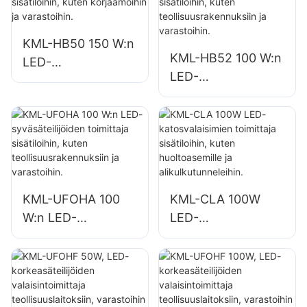
tehtaissa,
kuntosaleihin ja
varastoissa jne.
varastoihin.
KML-HB50 150 W:n
KML-HB52 100 W:n
LED-
LED-
syväsäteilijävalaisin
syväsäteilijävalaisin
sisätiloihin, kuten
sisätiloihin, kuten
korjaamoihin ja
teollisuusrakennuks
varastoihin.
iin ja varastoihin.
KML-UFOHA 100
KML-CLA 100W
W:n LED-
LED-
syväsäteilijöiden
katosvalaisimien
toimittaja
toimittaja
sisätiloihin, kuten
sisätiloihin, kuten
teollisuusrakennuks
huoltoasemille ja