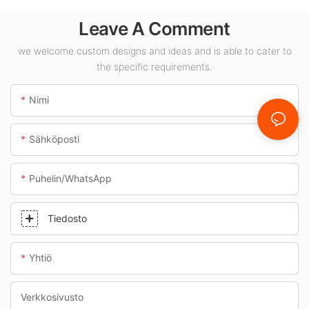
toimittaja
Leave A Comment
sisätiloihin, kuten
huoltoasemille ja
we welcome custom designs and ideas and is able to cater to
alikulkutunneleihin.
the specific requirements.
Nimi
Sähköposti
Puhelin/WhatsApp
Tiedosto
Yhtiö
Verkkosivusto