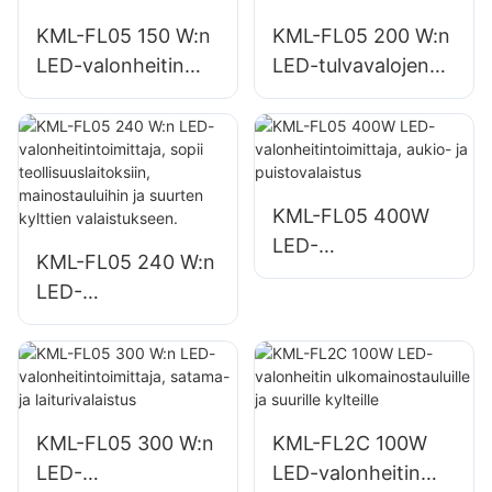
valaistukseen
KML-FL05 150 W:n
KML-FL05 200 W:n
LED-valonheitin
LED-tulvavalojen
pysäköintialueiden
toimittaja, hätä- ja
ja varastoalueiden
katastrofiapukohtei
valaistukseen
den valaistus
KML-FL05 400W
LED-
KML-FL05 240 W:n
valonheitintoimittaj
LED-
a, aukio- ja
valonheitintoimittaj
puistovalaistus
a, sopii
teollisuuslaitoksiin,
mainostauluihin ja
suurten kylttien
KML-FL05 300 W:n
KML-FL2C 100W
valaistukseen.
LED-
LED-valonheitin