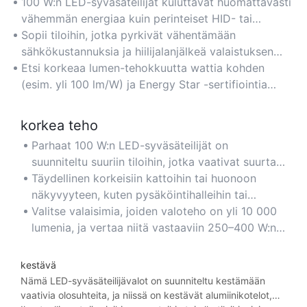
100 W:n LED-syväsäteilijät kuluttavat huomattavasti
vähemmän energiaa kuin perinteiset HID- tai
loisteputkivalot, ja ne tarjoavat jopa 70 %:n
Sopii tiloihin, jotka pyrkivät vähentämään
energiansäästön säilyttäen samalla erinomaisen
sähkökustannuksia ja hiilijalanjälkeä valaistuksen
kirkkauden. Ihanteellinen pitkäaikaiseen kaupalliseen
laadusta tinkimättä.
Etsi korkeaa lumen-tehokkuutta wattia kohden
käyttöön varastoissa, tehtaissa tai
(esim. yli 100 lm/W) ja Energy Star -sertifiointia
vähittäismyyntitiloissa.
taatun suorituskyvyn ja säästöjen takaamiseksi.
korkea teho
Parhaat 100 W:n LED-syväsäteilijät on
suunniteltu suuriin tiloihin, jotka vaativat suurta
kirkkautta, kuten kuntosaleille,
Täydellinen korkeisiin kattoihin tai huonoon
teollisuuslaitoksiin tai ulkokentille, tarjoamaan
näkyvyyteen, kuten pysäköintihalleihin tai
voimakasta valaistusta.
urheiluareenoille.
Valitse valaisimia, joiden valoteho on yli 10 000
lumenia, ja vertaa niitä vastaaviin 250–400 W:n
perinteisiin polttimoihin optimaalisen kirkkauden
saavuttamiseksi.
kestävä
Nämä LED-syväsäteilijävalot on suunniteltu kestämään
vaativia olosuhteita, ja niissä on kestävät alumiinikotelot,