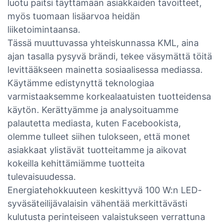
luotu paitsi täyttämään asiakkaiden tavoitteet,
myös tuomaan lisäarvoa heidän
liiketoimintaansa.
Tässä muuttuvassa yhteiskunnassa KML, aina
ajan tasalla pysyvä brändi, tekee väsymättä töitä
levittääkseen mainetta sosiaalisessa mediassa.
Käytämme edistynyttä teknologiaa
varmistaaksemme korkealaatuisten tuotteidensa
käytön. Kerättyämme ja analysoituamme
palautetta mediasta, kuten Facebookista,
olemme tulleet siihen tulokseen, että monet
asiakkaat ylistävät tuotteitamme ja aikovat
kokeilla kehittämiämme tuotteita
tulevaisuudessa.
Energiatehokkuuteen keskittyvä 100 W:n LED-
syväsäteilijävalaisin vähentää merkittävästi
kulutusta perinteiseen valaistukseen verrattuna