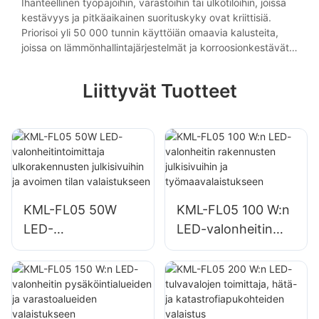
iskunkestävyys ja IP65+-luokitus pöly- ja roiskesuojausta
Ihanteellinen työpajoihin, varastoihin tai ulkotiloihin, joissa
varten.
kestävyys ja pitkäaikainen suorituskyky ovat kriittisiä.
Priorisoi yli 50 000 tunnin käyttöiän omaavia kalusteita,
joissa on lämmönhallintajärjestelmät ja korroosionkestävät
pinnoitteet luotettavuuden parantamiseksi.
Liittyvät Tuotteet
KML-FL05 50W
KML-FL05 100 W:n
LED-
LED-valonheitin
valonheitintoimittaj
rakennusten
a ulkorakennusten
julkisivuihin ja
julkisivuihin ja
työmaavalaistuksee
avoimen tilan
n