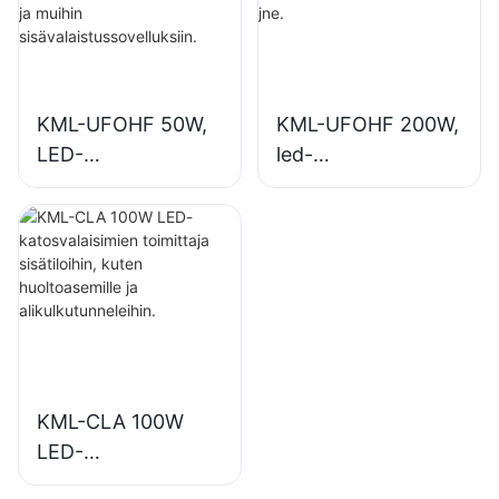
muihin
, kuntosaleilla jne.
sisävalaistussovellu
ksiin.
KML-UFOHF 50W,
KML-UFOHF 200W,
LED-
led-
korkeasäteilijöiden
syväsäteilijävalaisin
valaisintoimittaja
sisävalaistukseen
teollisuuslaitoksiin,
näyttelyhalleihin,
varastoihin ja
kuntosaleille jne.
muihin
sisävalaistussovellu
ksiin.
KML-CLA 100W
LED-
katosvalaisimien