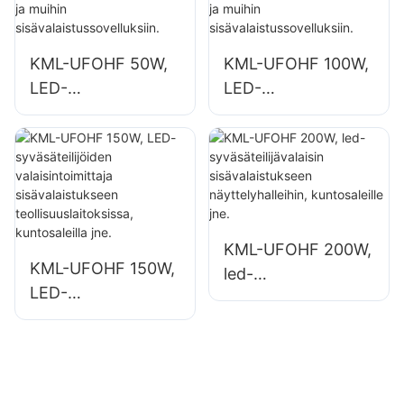
iin ja varastoihin.
alikulkutunneleihin.
KML-UFOHF 50W,
KML-UFOHF 100W,
LED-
LED-
korkeasäteilijöiden
korkeasäteilijöiden
valaisintoimittaja
valaisintoimittaja
teollisuuslaitoksiin,
teollisuuslaitoksiin,
varastoihin ja
varastoihin ja
muihin
muihin
sisävalaistussovellu
sisävalaistussovellu
KML-UFOHF 200W,
ksiin.
ksiin.
KML-UFOHF 150W,
led-
LED-
syväsäteilijävalaisin
syväsäteilijöiden
sisävalaistukseen
valaisintoimittaja
näyttelyhalleihin,
sisävalaistukseen
kuntosaleille jne.
teollisuuslaitoksissa