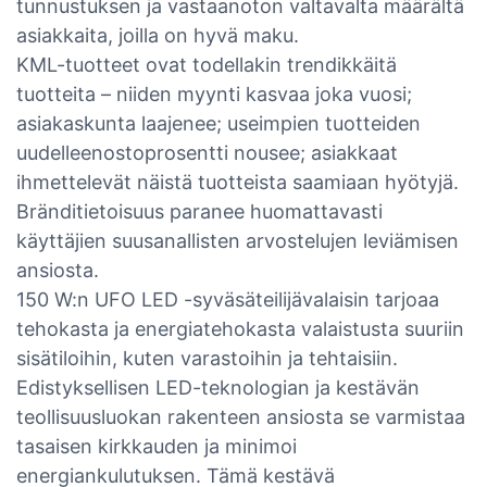
tunnustuksen ja vastaanoton valtavalta määrältä
asiakkaita, joilla on hyvä maku.
KML-tuotteet ovat todellakin trendikkäitä
tuotteita – niiden myynti kasvaa joka vuosi;
asiakaskunta laajenee; useimpien tuotteiden
uudelleenostoprosentti nousee; asiakkaat
ihmettelevät näistä tuotteista saamiaan hyötyjä.
Bränditietoisuus paranee huomattavasti
käyttäjien suusanallisten arvostelujen leviämisen
ansiosta.
150 W:n UFO LED -syväsäteilijävalaisin tarjoaa
tehokasta ja energiatehokasta valaistusta suuriin
sisätiloihin, kuten varastoihin ja tehtaisiin.
Edistyksellisen LED-teknologian ja kestävän
teollisuusluokan rakenteen ansiosta se varmistaa
tasaisen kirkkauden ja minimoi
energiankulutuksen. Tämä kestävä