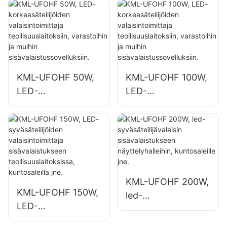
sisätiloihin, kuten
toimittaja
teollisuusrakennuks
sisätiloihin, kuten
iin ja varastoihin.
teollisuusrakennuks
iin ja varastoihin.
KML-UFOHF 50W,
KML-UFOHF 100W,
LED-
LED-
korkeasäteilijöiden
korkeasäteilijöiden
valaisintoimittaja
valaisintoimittaja
teollisuuslaitoksiin,
teollisuuslaitoksiin,
varastoihin ja
varastoihin ja
muihin
muihin
sisävalaistussovellu
sisävalaistussovellu
KML-UFOHF 200W,
ksiin.
ksiin.
KML-UFOHF 150W,
led-
LED-
syväsäteilijävalaisin
syväsäteilijöiden
sisävalaistukseen