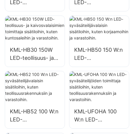
LED-
LED-
syväsäteilijävalaisin
syväsäteilijävalaisin
sisätilojen
sisätilojen
valaistukseen
valaistukseen
tehtaissa,
tehtaissa,
varastoissa jne.
varastoissa jne.
KML-HB30 150W
KML-HB50 150 W:n
LED-teollisuus- ja
LED-
kaivosvalaisimien
syväsäteilijävalaisin
toimittaja
sisätiloihin, kuten
sisätiloihin, kuten
korjaamoihin ja
kuntosaleihin ja
varastoihin.
varastoihin.
KML-HB52 100 W:n
KML-UFOHA 100
LED-
W:n LED-
syväsäteilijävalaisin
syväsäteilijöiden