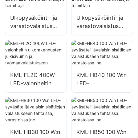
Ulkopysäköinti- ja
Ulkopysäköinti- ja
varastovalaistus
varastovalaistus
KML-FL2C 200W
KML-FL2C 240W
LED-
LED-
valonheitinvalojen
valonheitinvalojen
toimittaja
toimittaja
KML-FL2C 400W
KML-HB40 100 W:n
LED-valonheitin
LED-
ulkorakennusten
syväsäteilijävalaisin
julkisivuihin ja
sisätilojen
työmaavalaistuksee
valaistukseen
n
tehtaissa,
varastoissa jne.
KML-HB30 100 W:n
KML-HB50 100 W:n