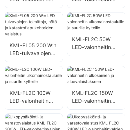
rakennusten
pysäköintialueiden
julkisivuihin ja
ja varastoalueiden
työmaavalaistuksee
valaistukseen
n
KML-FL2C 50W
KML-FL05 200 W:n
LED-valonheitin
LED-tulvavalojen
ulkomainostauluille
toimittaja, hätä- ja
ja suurille kylteille
katastrofiapukohtei
den valaistus
KML-FL2C 100W
KML-FL2C 150W
LED-valonheitin
LED-valonheitin
ulkomainostauluille
ulkoseinien ja
ja suurille kylteille
aluevalaistukseen