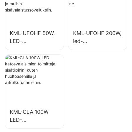
muihin
, kuntosaleilla jne.
sisävalaistussovellu
ksiin.
KML-UFOHF 50W,
KML-UFOHF 200W,
LED-
led-
korkeasäteilijöiden
syväsäteilijävalaisin
valaisintoimittaja
sisävalaistukseen
teollisuuslaitoksiin,
näyttelyhalleihin,
varastoihin ja
kuntosaleille jne.
muihin
sisävalaistussovellu
ksiin.
KML-CLA 100W
LED-
katosvalaisimien