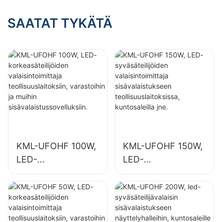
valaisintoimittaja
näyttelyhalleihin,
sisävalaistukseen
SAATAT TYKÄTÄ
kuntosaleille jne.
teollisuuslaitoksissa
, kuntosaleilla jne.
KML-UFOHF 100W,
KML-UFOHF 150W,
LED-
LED-
korkeasäteilijöiden
syväsäteilijöiden
valaisintoimittaja
valaisintoimittaja
teollisuuslaitoksiin,
sisävalaistukseen
varastoihin ja
teollisuuslaitoksissa