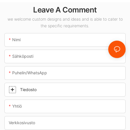
toimittaja
Leave A Comment
sisätiloihin, kuten
huoltoasemille ja
we welcome custom designs and ideas and is able to cater to
the specific requirements.
alikulkutunneleihin.
Nimi
Sähköposti
Puhelin/WhatsApp
Tiedosto
Yhtiö
Verkkosivusto