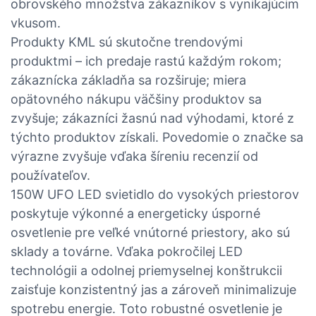
obrovského množstva zákazníkov s vynikajúcim
vkusom.
Produkty KML sú skutočne trendovými
produktmi – ich predaje rastú každým rokom;
zákaznícka základňa sa rozširuje; miera
opätovného nákupu väčšiny produktov sa
zvyšuje; zákazníci žasnú nad výhodami, ktoré z
týchto produktov získali. Povedomie o značke sa
výrazne zvyšuje vďaka šíreniu recenzií od
používateľov.
150W UFO LED svietidlo do vysokých priestorov
poskytuje výkonné a energeticky úsporné
osvetlenie pre veľké vnútorné priestory, ako sú
sklady a továrne. Vďaka pokročilej LED
technológii a odolnej priemyselnej konštrukcii
zaisťuje konzistentný jas a zároveň minimalizuje
spotrebu energie. Toto robustné osvetlenie je