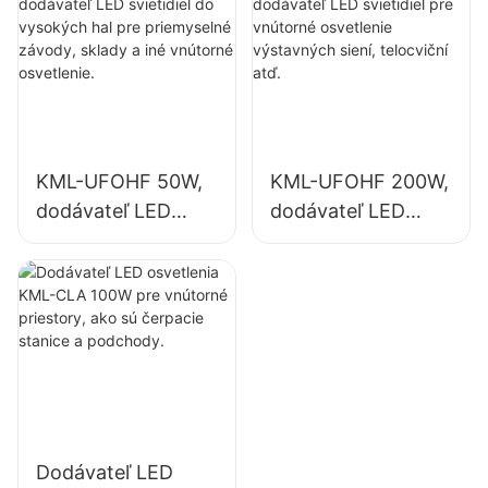
priemyselné
osvetlenie
závody, sklady a
priemyselných
iné vnútorné
závodov, telocviční
osvetlenie.
atď.
KML-UFOHF 50W,
KML-UFOHF 200W,
dodávateľ LED
dodávateľ LED
svietidiel do
svietidiel pre
vysokých hal pre
vnútorné
priemyselné
osvetlenie
závody, sklady a
výstavných siení,
iné vnútorné
telocviční atď.
osvetlenie.
Dodávateľ LED