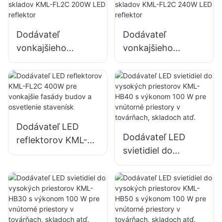
a osvetlenie
veľkých
Dodávateľ
Dodávateľ
reklamných
vonkajšieho
vonkajšieho
nápisov
osvetlenia
osvetlenia
parkovísk a skladov
parkovísk a skladov
KML-FL2C 200W
KML-FL2C 240W
LED reflektor
LED reflektor
Dodávateľ LED
Dodávateľ LED
reflektorov KML-
svietidiel do
FL2C 400W pre
vysokých
vonkajšie fasády
priestorov KML-
budov a osvetlenie
HB40 s výkonom
stavenísk
100 W pre vnútorné
priestory v