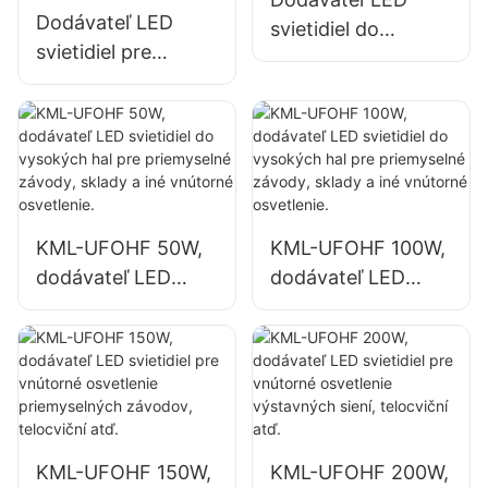
dielne a sklady.
Dodávateľ LED
svietidiel do
svietidiel pre
vysokých
vysoké budovy
priestorov KML-
KML-HB52 s
UFOHA 100W pre
výkonom 100 W
vnútorné priestory,
pre vnútorné
ako sú priemyselné
priestory, ako sú
výrobné budovy a
priemyselné
sklady.
KML-UFOHF 50W,
KML-UFOHF 100W,
výrobné budovy a
dodávateľ LED
dodávateľ LED
sklady.
svietidiel do
svietidiel do
vysokých hal pre
vysokých hal pre
priemyselné
priemyselné
závody, sklady a
závody, sklady a
iné vnútorné
iné vnútorné
osvetlenie.
osvetlenie.
KML-UFOHF 150W,
KML-UFOHF 200W,