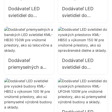
továrňach,
Dodávateľ LED
Dodávateľ LED
skladoch atď.
svietidiel do
svietidiel do
vysokých
vysokých
priestorov KML-
priestorov KML-
HB30 s výkonom
HB50 s výkonom
100 W pre vnútorné
100 W pre vnútorné
priestory v
priestory v
továrňach,
továrňach,
Dodávateľ
Dodávateľ LED
skladoch atď.
skladoch atď.
priemyselných a
svietidiel do
banských LED
vysokých
svietidiel KML-
priestorov KML-
HB30 150W pre
HB50 s výkonom
vnútorné priestory,
150 W pre vnútorné
ako sú telocvične a
priestory, ako sú
sklady.
opravárenské
Dodávateľ LED