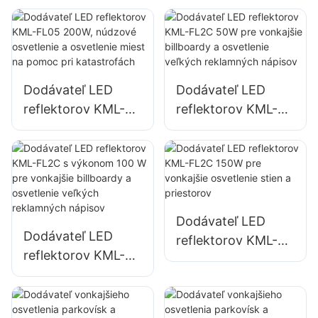
osvetlenie fasád
osvetlenie
budov a stavenísk
parkovísk a
skladovacích
priestorov
Dodávateľ LED
Dodávateľ LED
reflektorov KML-
reflektorov KML-
FL05 200W,
FL2C 50W pre
núdzové osvetlenie
vonkajšie billboardy
a osvetlenie miest
a osvetlenie
na pomoc pri
veľkých
katastrofách
reklamných
Dodávateľ LED
nápisov
Dodávateľ LED
reflektorov KML-
reflektorov KML-
FL2C 150W pre
FL2C s výkonom
vonkajšie
100 W pre
osvetlenie stien a
vonkajšie billboardy
priestorov