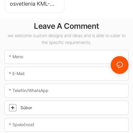
osvetlenia KML-
CLA 100W pre
vnútorné priestory,
Leave A Comment
ako sú čerpacie
stanice a
we welcome custom designs and ideas and is able to cater to
the specific requirements.
podchody.
Meno
E-Mail
Telefón/whatsApp
Súbor
Spoločnosť