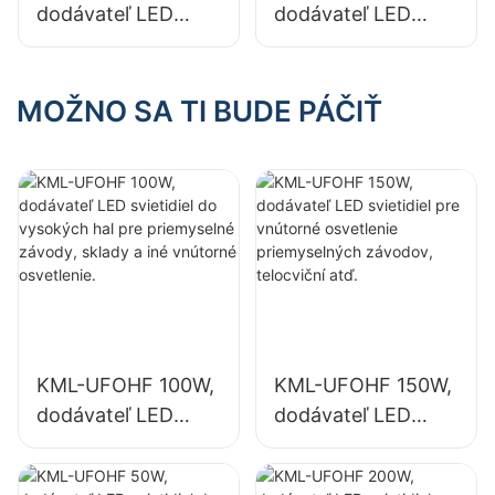
dodávateľ LED
dodávateľ LED
svietidiel pre
svietidiel pre
vnútorné
vnútorné
osvetlenie
osvetlenie
MOŽNO SA TI BUDE PÁČIŤ
priemyselných
výstavných siení,
závodov, telocviční
telocviční atď.
atď.
KML-UFOHF 100W,
KML-UFOHF 150W,
dodávateľ LED
dodávateľ LED
svietidiel do
svietidiel pre
vysokých hal pre
vnútorné