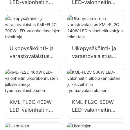
LED-valonheitin
LED-valonheitin
ulkomainostauluille
ulkoseinien ja
ja suurille kylteille
aluevalaistukseen
Ulkopysäköinti- ja
Ulkopysäköinti- ja
varastovalaistus
varastovalaistus
KML-FL2C 200W
KML-FL2C 240W
LED-
LED-
valonheitinvalojen
valonheitinvalojen
toimittaja
toimittaja
KML-FL2C 400W
KML-FL2C 500W
LED-valonheitin
LED-valonheitin
ulkorakennusten
ulkorakennusten
julkisivuihin ja
julkisivuihin ja