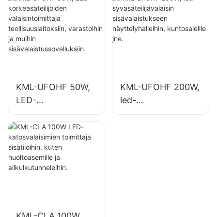
teollisuuslaitoksiin,
sisävalaistukseen
varastoihin ja
teollisuuslaitoksissa
muihin
, kuntosaleilla jne.
sisävalaistussovellu
ksiin.
KML-UFOHF 50W,
KML-UFOHF 200W,
LED-
led-
korkeasäteilijöiden
syväsäteilijävalaisin
valaisintoimittaja
sisävalaistukseen
teollisuuslaitoksiin,
näyttelyhalleihin,
varastoihin ja
kuntosaleille jne.
muihin
sisävalaistussovellu
ksiin.
KML-CLA 100W