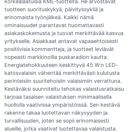
korkealaatuisia KML-tuotteita. He arvostavat
tuotteen suorituskykyä, päivityssykliä ja
erinomaista työnjälkeä. Kaikki nämä
ominaisuudet parantavat huomattavasti
asiakaskokemusta ja tuovat merkittävää kasvua
yritykselle. Asiakkaat antavat vapaaehtoisesti
positiivisia kommentteja, ja tuotteet leviävät
nopeasti markkinoilla puskaradion kautta.
Energiatehokkuuteen keskittyvä 45 W:n LED-
katosvalaisin vähentää merkittävästi kulutusta
perinteisiin suuritehoisiin valaisimiin verrattuna.
Kestäväksi suunniteltu tehokas valaistusratkaisu
tarjoaa tasaisen valaistuksen minimaalisella
huollolla vaativissa ympäristöissä. Sen kestävä
rakenne takaa luotettavan näkyvyyden ja
turvallisuuden, joten se sopii erinomaisesti
alueille, jotka vaativat luotettavaa valaistusta.