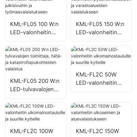
KML-FL05 100 W:n
KML-FL05 150 W:n
LED-valonheitin
LED-valonheitin
rakennusten
pysäköintialueiden
julkisivuihin ja
ja varastoalueiden
työmaavalaistuksee
valaistukseen
n
KML-FL2C 50W
KML-FL05 200 W:n
LED-valonheitin
LED-tulvavalojen
ulkomainostauluille
toimittaja, hätä- ja
ja suurille kylteille
katastrofiapukohtei
den valaistus
KML-FL2C 100W
KML-FL2C 150W