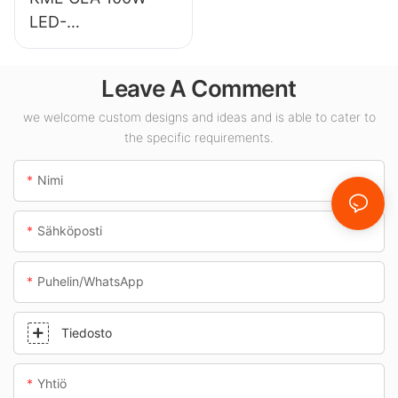
LED-
katosvalaisimien
toimittaja
Leave A Comment
sisätiloihin, kuten
huoltoasemille ja
we welcome custom designs and ideas and is able to cater to
the specific requirements.
alikulkutunneleihin.
Nimi
Sähköposti
Puhelin/WhatsApp
Tiedosto
Yhtiö