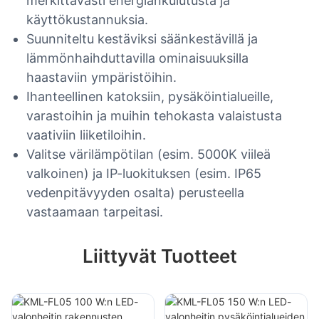
merkittävästi energiankulutusta ja
käyttökustannuksia.
Suunniteltu kestäviksi säänkestävillä ja
lämmönhaihduttavilla ominaisuuksilla
haastaviin ympäristöihin.
Ihanteellinen katoksiin, pysäköintialueille,
varastoihin ja muihin tehokasta valaistusta
vaativiin liiketiloihin.
Valitse värilämpötilan (esim. 5000K viileä
valkoinen) ja IP-luokituksen (esim. IP65
vedenpitävyyden osalta) perusteella
vastaamaan tarpeitasi.
Liittyvät Tuotteet