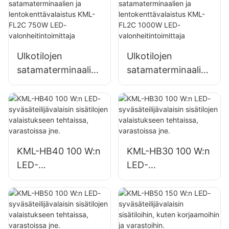
työmaavalaistuksee
työmaavalaistuksee
n
n
Ulkotilojen
Ulkotilojen
satamaterminaalien
satamaterminaalien
ja
ja
lentokenttävalaistu
lentokenttävalaistu
s KML-FL2C 750W
s KML-FL2C 1000W
LED-
LED-
valonheitintoimittaj
valonheitintoimittaj
KML-HB40 100 W:n
KML-HB30 100 W:n
a
a
LED-
LED-
syväsäteilijävalaisin
syväsäteilijävalaisin
sisätilojen
sisätilojen
valaistukseen
valaistukseen
tehtaissa,
tehtaissa,