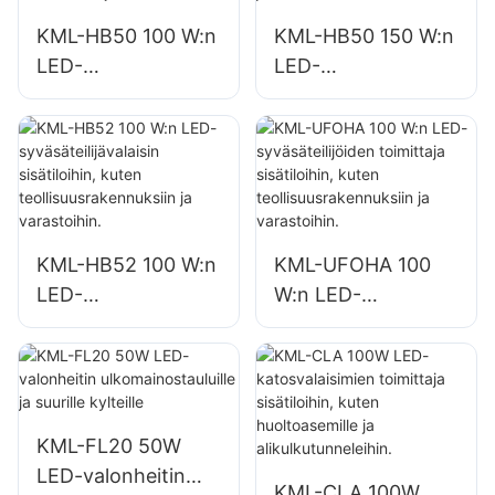
varastoissa jne.
varastoissa jne.
KML-HB50 100 W:n
KML-HB50 150 W:n
LED-
LED-
syväsäteilijävalaisin
syväsäteilijävalaisin
sisätilojen
sisätiloihin, kuten
valaistukseen
korjaamoihin ja
tehtaissa,
varastoihin.
varastoissa jne.
KML-HB52 100 W:n
KML-UFOHA 100
LED-
W:n LED-
syväsäteilijävalaisin
syväsäteilijöiden
sisätiloihin, kuten
toimittaja
teollisuusrakennuks
sisätiloihin, kuten
iin ja varastoihin.
teollisuusrakennuks
iin ja varastoihin.
KML-FL20 50W
LED-valonheitin
KML-CLA 100W