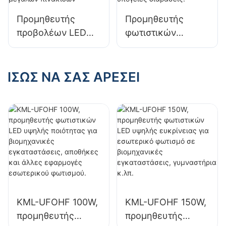
αποθήκες.
εργοστάσια και
Προμηθευτής
Προμηθευτής
αποθήκες.
προβολέων LED
φωτιστικών
KML-FL20 50W για
οροφής LED KML-
εξωτερικές
CLA 100W για
διαφημιστικές
εσωτερικούς
ΊΣΩΣ ΝΑ ΣΑΣ ΑΡΈΣΕΙ
πινακίδες και
χώρους όπως
φωτισμό μεγάλων
βενζινάδικα και
πινακίδων
υπόγειες
διαβάσεις.
KML-UFOHF 100W,
KML-UFOHF 150W,
προμηθευτής
προμηθευτής