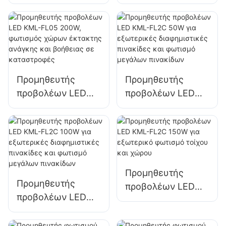
KML-FL05 100W
KML-FL05 150W
για προσόψεις
για φωτισμό
κτιρίων και
χώρων
φωτισμό
στάθμευσης και
εργοταξίων
αποθήκευσης
Προμηθευτής
Προμηθευτής
προβολέων LED
προβολέων LED
KML-FL05 200W,
KML-FL2C 50W για
φωτισμός χώρων
εξωτερικές
έκτακτης ανάγκης
διαφημιστικές
και βοήθειας σε
πινακίδες και
καταστροφές
φωτισμό μεγάλων
Προμηθευτής
πινακίδων
Προμηθευτής
προβολέων LED
προβολέων LED
KML-FL2C 150W
KML-FL2C 100W
για εξωτερικό
για εξωτερικές