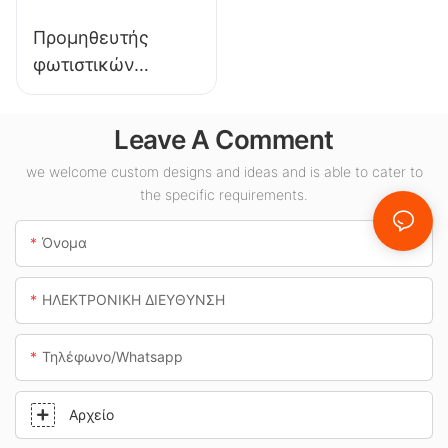
φωτισμού.
Προμηθευτής
φωτιστικών
οροφής LED KML-
CLA 100W για
Leave A Comment
εσωτερικούς
χώρους όπως
we welcome custom designs and ideas and is able to cater to
the specific requirements.
βενζινάδικα και
υπόγειες
Όνομα
διαβάσεις.
ΗΛΕΚΤΡΟΝΙΚΗ ΔΙΕΥΘΥΝΣΗ
Τηλέφωνο/whatsapp
Αρχείο