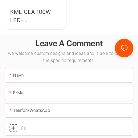
KML-CLA 100W
LED-
baldakinbelysning
til indendørs
Leave A Comment
områder såsom
tankstationer og
we welcome custom designs and ideas and is able to cater to
the specific requirements.
underføringer.
Navn
E-Mail.
Telefon/whatsApp
Fil