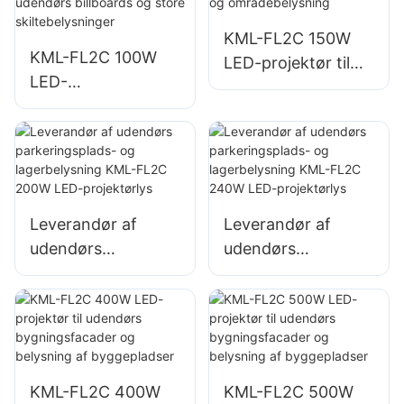
ojekter
skiltebelysninger
KML-FL2C 150W
KML-FL2C 100W
LED-projektør til
LED-
udendørs væg- og
projektørleverandø
områdebelysning
r til udendørs
billboards og store
skiltebelysninger
Leverandør af
Leverandør af
udendørs
udendørs
parkeringsplads-
parkeringsplads-
og lagerbelysning
og lagerbelysning
KML-FL2C 200W
KML-FL2C 240W
LED-projektørlys
LED-projektørlys
KML-FL2C 400W
KML-FL2C 500W