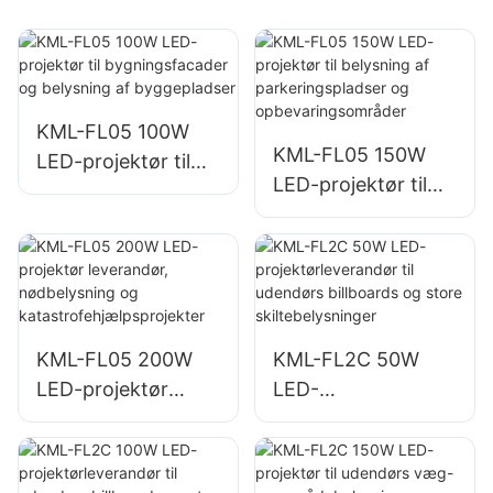
KML-FL05 100W
KML-FL05 150W
LED-projektør til
LED-projektør til
bygningsfacader
belysning af
og belysning af
parkeringspladser
byggepladser
og
opbevaringsområd
er
KML-FL05 200W
KML-FL2C 50W
LED-projektør
LED-
leverandør,
projektørleverandø
nødbelysning og
r til udendørs
katastrofehjælpspr
billboards og store