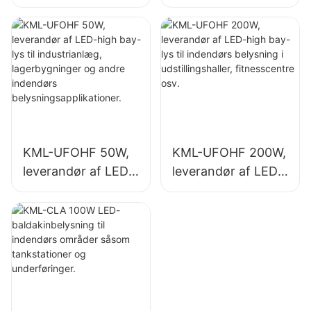
high bay-lys til
high bay-lys til
industrianlæg,
indendørs
lagerbygninger og
belysning i
andre indendørs
industrianlæg,
belysningsapplikati
fitnesscentre osv.
oner.
KML-UFOHF 50W,
KML-UFOHF 200W,
leverandør af LED-
leverandør af LED-
high bay-lys til
high bay-lys til
industrianlæg,
indendørs
lagerbygninger og
belysning i
andre indendørs
udstillingshaller,
belysningsapplikati
fitnesscentre osv.
oner.