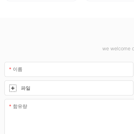
we welcome cu
이름
파일
함유량