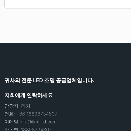
귀사의 전문 LED 조명 공급업체입니다.
저희에게 연락하세요
담당자: 리키
전화: +86 18898734807
이메일:
info@kmlled.com
왓츠앱: 18898734807