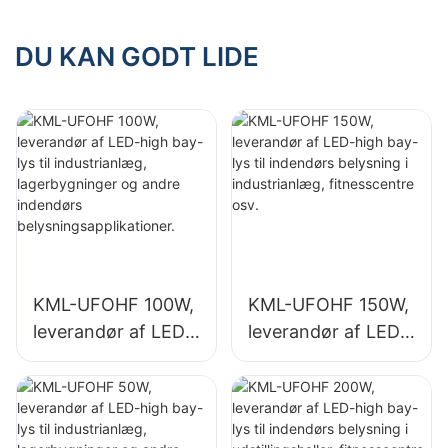
indendørs
industrianlæg,
belysning i
lagerbygninger og
DU KAN GODT LIDE
industrianlæg,
andre indendørs
fitnesscentre osv.
belysningsapplikati
oner.
KML-UFOHF 100W,
KML-UFOHF 150W,
leverandør af LED-
leverandør af LED-
high bay-lys til
high bay-lys til
industrianlæg,
indendørs
lagerbygninger og
belysning i
andre indendørs
industrianlæg,