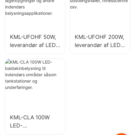
belysningsapplikati
fitnesscentre osv.
oner.
KML-UFOHF 50W,
KML-UFOHF 200W,
leverandør af LED-
leverandør af LED-
high bay-lys til
high bay-lys til
industrianlæg,
indendørs
lagerbygninger og
belysning i
andre indendørs
udstillingshaller,
belysningsapplikati
fitnesscentre osv.
oner.
KML-CLA 100W
LED-
baldakinbelysning