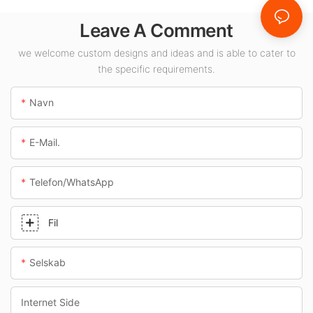
til indendørs
Leave A Comment
områder såsom
tankstationer og
we welcome custom designs and ideas and is able to cater to
the specific requirements.
underføringer.
Navn
E-Mail.
Telefon/whatsApp
Fil
Selskab
Internet Side