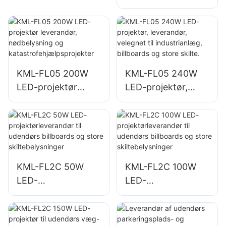
belysning af
og belysning af
parkeringspladser
byggepladser
og
opbevaringsområd
er
KML-FL05 200W
KML-FL05 240W
LED-projektør
LED-projektør,
leverandør,
leverandør,
nødbelysning og
velegnet til
katastrofehjælpspr
industrianlæg,
ojekter
billboards og store
skilte.
KML-FL2C 50W
KML-FL2C 100W
LED-
LED-
projektørleverandø
projektørleverandø
r til udendørs
r til udendørs
billboards og store
billboards og store