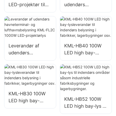
LED-projektør til
udendørs
udendørs
havneterminal- og
bygningsfacader
lufthavnsbelysning
og belysning af
KML-FL2C 750W
byggepladser
LED-projektørlys
Leverandør af
KML-HB40 100W
udendørs
LED high bay-
havneterminal- og
lysleverandør til
lufthavnsbelysning
indendørs
KML-FL2C 1000W
belysning i
LED-projektørlys
fabrikker,
lagerbygninger osv.
KML-HB30 100W
KML-HB52 100W
LED high bay-
LED high bay-lys til
lysleverandør til
indendørs områder
indendørs