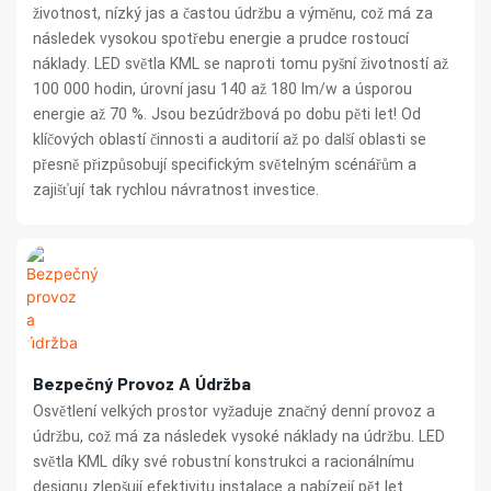
životnost, nízký jas a častou údržbu a výměnu, což má za
následek vysokou spotřebu energie a prudce rostoucí
náklady. LED světla KML se naproti tomu pyšní životností až
100 000 hodin, úrovní jasu 140 až 180 lm/w a úsporou
energie až 70 %. Jsou bezúdržbová po dobu pěti let! Od
klíčových oblastí činnosti a auditorií až po další oblasti se
přesně přizpůsobují specifickým světelným scénářům a
zajišťují tak rychlou návratnost investice.
Bezpečný Provoz A Údržba
Osvětlení velkých prostor vyžaduje značný denní provoz a
údržbu, což má za následek vysoké náklady na údržbu. LED
světla KML díky své robustní konstrukci a racionálnímu
designu zlepšují efektivitu instalace a nabízejí pět let