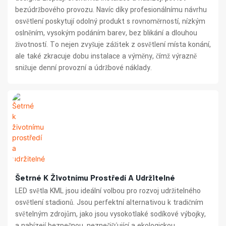
bezúdržbového provozu. Navíc díky profesionálnímu návrhu
osvětlení poskytují odolný produkt s rovnoměrností, nízkým
oslněním, vysokým podáním barev, bez blikání a dlouhou
životností. To nejen zvyšuje zážitek z osvětlení místa konání,
ale také zkracuje dobu instalace a výměny, čímž výrazně
snižuje denní provozní a údržbové náklady.
Šetrné K Životnímu Prostředí A Udržitelné
LED světla KML jsou ideální volbou pro rozvoj udržitelného
osvětlení stadionů. Jsou perfektní alternativou k tradičním
světelným zdrojům, jako jsou vysokotlaké sodíkové výbojky,
a nabízejí bezpečnou, neznečišťující a ekologickou