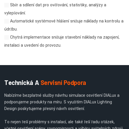
Sběr a sdílení dat pro ověřování, statistiky, analýzy a
vylepšování.
Automatické systémové hlášení snižuje náklady na kontrolu a
údržbu.
Chytrá implementace snižuje stavební náklady na zapojení,
instalaci a uvedení do provozu.
Technická A
Servisní Podpora
Nabízíme bezplatné služby návrhu simulace osvětlení DIALux a
podporujeme produkty na míru. S využitím DIALux Lighting
Design poskytujeme přesný návrh osvětlení.
To nejen řeší problémy s instalací, ale také řeší řadu otázek,
včetně osvětlení scény, rovnoměrnosti a výběru světelných zdrojů.