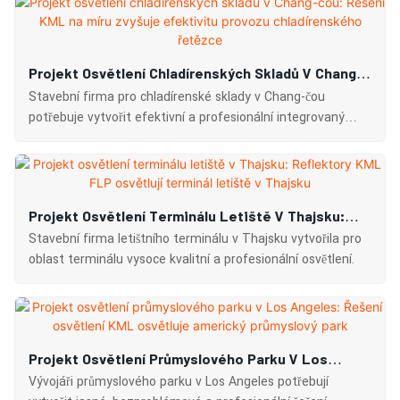
Projekt Osvětlení Chladírenských Skladů V Chang-
Čou: Řešení KML Na Míru Zvyšuje Efektivitu
Stavební firma pro chladírenské sklady v Chang-čou
Provozu Chladírenského Řetězce
potřebuje vytvořit efektivní a profesionální integrovaný
systém osvětlení pro chladírenské sklady a provozní
prostory.
Projekt Osvětlení Terminálu Letiště V Thajsku:
Reflektory KML FLP Osvětlují Terminál Letiště V
Stavební firma letištního terminálu v Thajsku vytvořila pro
Thajsku
oblast terminálu vysoce kvalitní a profesionální osvětlení.
Projekt Osvětlení Průmyslového Parku V Los
Angeles: Řešení Osvětlení KML Osvětluje Americký
Vývojáři průmyslového parku v Los Angeles potřebují