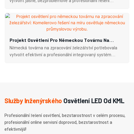
Průmyslový Park
vytvořit jasné, bezproblémové a profesionální řešení
osvětlení pro prostory uvnitř i vně továrních budov.
Projekt Osvětlení Pro Německou Továrnu Na
Zpracování Železářství: Komeilerovo Řešení Na
Německá továrna na zpracování železářství potřebovala
Míru Osvětluje Německou Průmyslovou Výrobu.
vytvořit efektivní a profesionální integrovaný systém
osvětlení pro budovu továrny a okolní prostory o celkové
ploše přibližně 5 000 metrů čtverečních.
Služby Inženýrského
Osvětlení LED Od KML
Profesionální řešení osvětlení, bezstarostnost v celém procesu,
profesionální online servisní doprovod, bezstarostnost a
efektivnější!