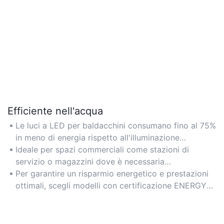
Efficiente nell'acqua
Le luci a LED per baldacchini consumano fino al 75%
in meno di energia rispetto all'illuminazione
tradizionale, riducendo significativamente le bollette
Ideale per spazi commerciali come stazioni di
elettriche.
servizio o magazzini dove è necessaria
un'illuminazione prolungata.
Per garantire un risparmio energetico e prestazioni
ottimali, scegli modelli con certificazione ENERGY
STAR.