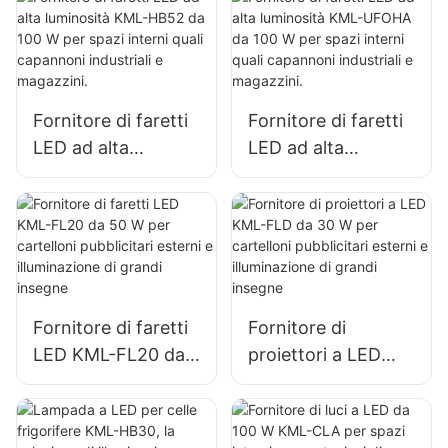
spazi interni quali
interni quali officine
palestre e
di riparazione e
magazzini.
magazzini.
Fornitore di faretti
Fornitore di faretti
LED ad alta
LED ad alta
luminosità KML-
luminosità KML-
HB52 da 100 W per
UFOHA da 100 W
spazi interni quali
per spazi interni
capannoni
quali capannoni
industriali e
industriali e
magazzini.
magazzini.
Fornitore di faretti
Fornitore di
LED KML-FL20 da
proiettori a LED
50 W per cartelloni
KML-FLD da 30 W
pubblicitari esterni
per cartelloni
e illuminazione di
pubblicitari esterni