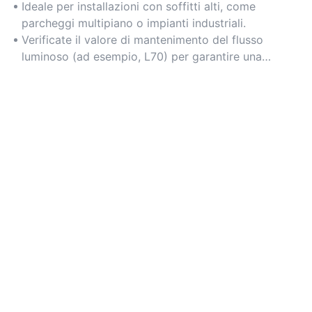
di sostituzioni frequenti.
Ideale per installazioni con soffitti alti, come
parcheggi multipiano o impianti industriali.
Verificate il valore di mantenimento del flusso
luminoso (ad esempio, L70) per garantire una
luminosità costante nel tempo.