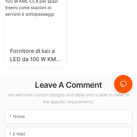
industriali,
di interni in sale
magazzini e altre
espositive,
applicazioni di
palestre, ecc.
illuminazione per
interni.
Fornitore di luci a
LED da 100 W KML-
CLA per spazi
interni come
Leave A Comment
stazioni di servizio
e sottopassaggi.
we welcome custom designs and ideas and is able to cater to
the specific requirements.
Nome
E-Mail