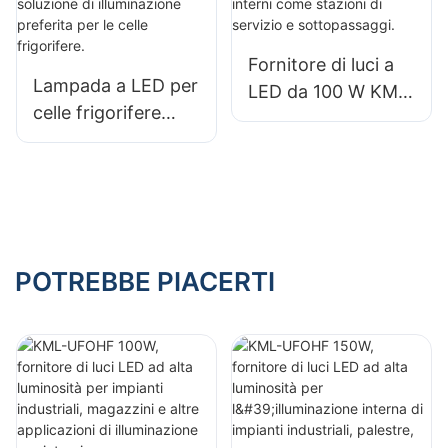
grandi insegne
e illuminazione di
grandi insegne
Fornitore di luci a
Lampada a LED per
LED da 100 W KML-
celle frigorifere
CLA per spazi
KML-HB30, la
interni come
soluzione di
stazioni di servizio
illuminazione
e sottopassaggi.
preferita per le
celle frigorifere.
POTREBBE PIACERTI