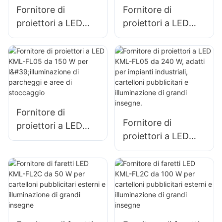
Fornitore di
Fornitore di
proiettori a LED
proiettori a LED
KML-FL05 da 50 W
KML-FL05 da 100
per facciate
W per facciate di
esterne di edifici e
edifici e
illuminazione di
illuminazione di
spazi aperti
cantieri edili
Fornitore di
Fornitore di
proiettori a LED
proiettori a LED
KML-FL05 da 150
KML-FL05 da 240
W per
W, adatti per
l'illuminazione di
impianti industriali,
parcheggi e aree di
cartelloni
stoccaggio
pubblicitari e
illuminazione di