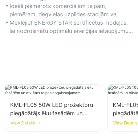
apgaismojums, ievērojami samazinot elektrības
Ideāli piemērots komerciālām telpām,
rēķinus.
piemēram, degvielas uzpildes stacijām vai
noliktavām, kur nepieciešams ilgstošs
Meklējiet ENERGY STAR sertificētus modeļus,
apgaismojums.
lai nodrošinātu optimālu enerģijas ietaupījumu
un veiktspēju.
KML-FL05 50W LED prožektoru
KML-FL05
piegādātājs ēku fasādēm un
piegādāt
atklātas telpas apgaismojumam
būvlauku
View Details
View Details