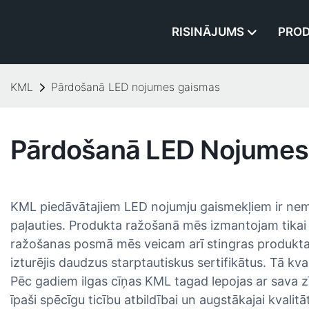
RISINĀJUMS
PROD
KML
Pārdošanā LED nojumes gaismas
Pārdošanā LED Nojumes
KML piedāvātajiem LED nojumju gaismekļiem ir nemai
paļauties. Produkta ražošanā mēs izmantojam tikai 
ražošanas posmā mēs veicam arī stingras produkta 
izturējis daudzus starptautiskus sertifikātus. Tā kva
Pēc gadiem ilgas cīņas KML tagad lepojas ar sava z
īpaši spēcīgu ticību atbildībai un augstākajai kva