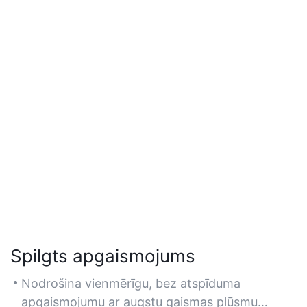
Spilgts apgaismojums
Nodrošina vienmērīgu, bez atspīduma
apgaismojumu ar augstu gaismas plūsmu