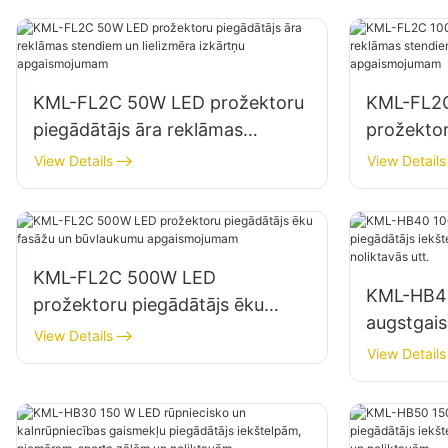
KML-FL2C 50W LED prožektoru
KML-FL2
piegādātājs āra reklāmas
prožektor
stendiem un lielizmēra izkārtņu
reklāmas 
View Details
View Details
apgaismojumam
izkārtņu
KML-FL2C 500W LED
KML-HB4
prožektoru piegādātājs ēku
augstgai
fasāžu un būvlaukumu
View Details
piegādātā
View Details
apgaismojumam
apgaismo
noliktavās