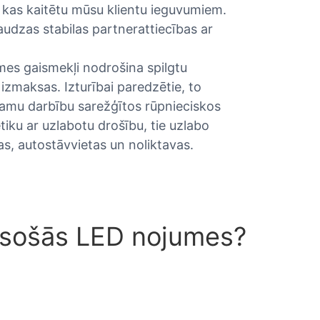
 kas kaitētu mūsu klientu ieguvumiem.
audzas stabilas partnerattiecības ar
mes gaismekļi nodrošina spilgtu
izmaksas. Izturībai paredzētie, to
icamu darbību sarežģītos rūpnieciskos
iku ar uzlabotu drošību, tie uzlabo
as, autostāvvietas un noliktavas.
 esošās LED nojumes?