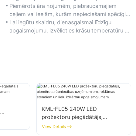
(10 000–20 000 lūmenu) uzlabotai redzamībai.
Piemērots āra nojumēm, piebraucamajiem
ceļiem vai ieejām, kurām nepieciešami spēcīgi
apgaismojuma risinājumi.
Lai iegūtu skaidru, dienasgaismai līdzīgu
apgaismojumu, izvēlieties krāsu temperatūru no
4000K līdz 5000K.
KML-FL05 240W LED
prožektoru piegādātājs,
tavu
piemērots rūpniecības
View Details
uzņēmumiem, reklāmas