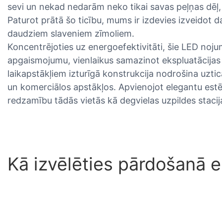
sevi un nekad nedarām neko tikai savas peļņas dēļ,
Paturot prātā šo ticību, mums ir izdevies izveidot d
daudziem slaveniem zīmoliem.
Koncentrējoties uz energoefektivitāti, šie LED noju
apgaismojumu, vienlaikus samazinot ekspluatācijas 
laikapstākļiem izturīgā konstrukcija nodrošina uzt
un komerciālos apstākļos. Apvienojot elegantu estēt
redzamību tādās vietās kā degvielas uzpildes stacij
Kā izvēlēties pārdošanā