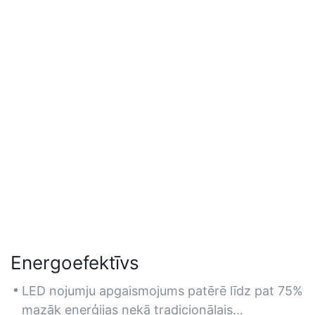
Energoefektīvs
LED nojumju apgaismojums patērē līdz pat 75%
mazāk enerģijas nekā tradicionālais