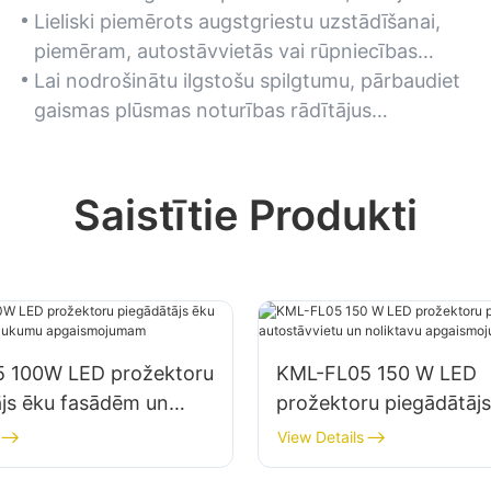
samazinot biežu nomaiņu.
Lieliski piemērots augstgriestu uzstādīšanai,
piemēram, autostāvvietās vai rūpniecības
objektos.
Lai nodrošinātu ilgstošu spilgtumu, pārbaudiet
gaismas plūsmas noturības rādītājus
(piemēram, L70).
Saistītie Produkti
 100W LED prožektoru
KML-FL05 150 W LED
ājs ēku fasādēm un
prožektoru piegādātājs
mu apgaismojumam
autostāvvietu un nolik
View Details
apgaismojumam