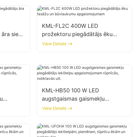
stendiem un lielu izkārtņu
apgaismojumam.
KML-FL2C 400W LED
 āra sienu
prožektoru piegādātājs ēku
mam
fasāžu un būvlaukumu
View Details
apgaismojumam
KML-HB50 100 W LED
u
augstgaismas gaismekļu
piegādātājs iekštelpu
View Details
ās,
apgaismojumam rūpnīcās,
noliktavās utt.