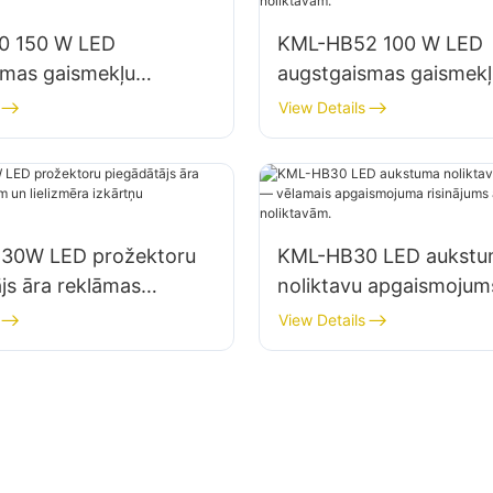
0 150 W LED
KML-HB52 100 W LED
smas gaismekļu
augstgaismas gaismekļ
js iekštelpām,
piegādātājs iekštelpām
View Details
, remontdarbnīcām un
piemēram, rūpnīcu ēk
m.
noliktavām.
30W LED prožektoru
KML-HB30 LED aukst
js āra reklāmas
noliktavu apgaismoju
un lielizmēra izkārtņu
vēlamais apgaismojum
View Details
ojumam
risinājums aukstuma no