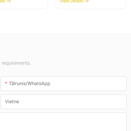
ils
View Details
mojumam izstāžu
piemēram, degvielas
sporta zālēs utt.
uzpildes stacijām un
pazemes pārejām.
 requirements.
Tālrunis/WhatsApp
Vietne