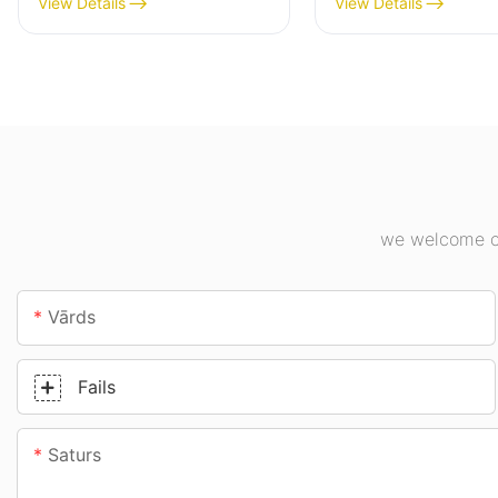
View Details
View Details
uzņēmumiem,
apgaismojumam
noliktavām un citiem
rūpniecības uzņ
iekštelpu apgaismojuma
sporta zālēs utt.
lietojumiem.
we welcome cu
Vārds
Fails
Saturs