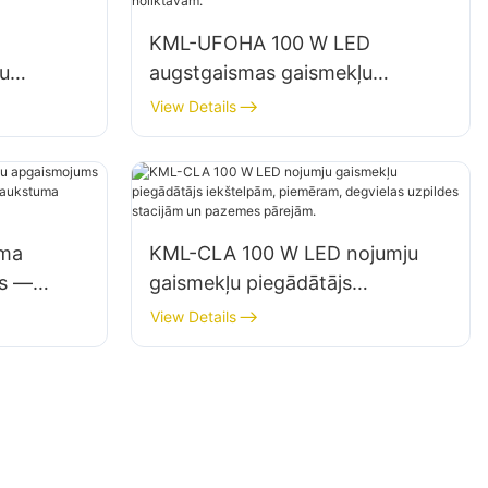
KML-UFOHA 100 W LED
u
augstgaismas gaismekļu
,
piegādātājs iekštelpām,
View Details
ām un
piemēram, rūpnīcu ēkām un
noliktavām.
uma
KML-CLA 100 W LED nojumju
ms —
gaismekļu piegādātājs
a
iekštelpām, piemēram, degvielas
View Details
liktavām.
uzpildes stacijām un pazemes
pārejām.