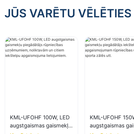
JŪS VARĒTU VĒLĒTIES
KML-UFOHF 100W, LED
KML-UFOHF 150W
augstgaismas gaismekļu
augstgaismas ga
piegādātājs rūpniecības
piegādātājs iekšt