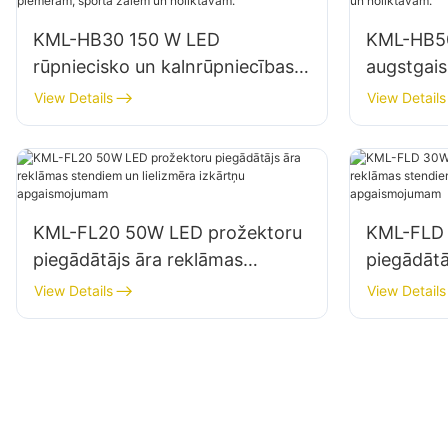
KML-HB30 150 W LED
KML-HB5
rūpniecisko un kalnrūpniecības
augstgai
gaismekļu piegādātājs
piegādātā
View Details
View Details
iekštelpām, piemēram, sporta
piemēram
zālēm un noliktavām.
noliktavā
KML-FL20 50W LED prožektoru
KML-FLD 
piegādātājs āra reklāmas
piegādātā
stendiem un lielizmēra izkārtņu
stendiem 
View Details
View Details
apgaismojumam
apgaism