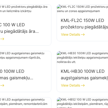
KML-FL2C 150W LED
C 100 W LED
prožektoru piegādātājs
u piegādātājs āra
un zonas apgaismoju
View Details
stendiem un lielizmēra
 apgaismojumam
0 100W LED
KML-HB30 100W LED
smas gaismekļu
augstgaismas gaismekļ
js iekštelpu
piegādātājs iekštelpu
View Details
jumam rūpnīcās,
apgaismojumam rūpnīc
 utt.
noliktavās utt.