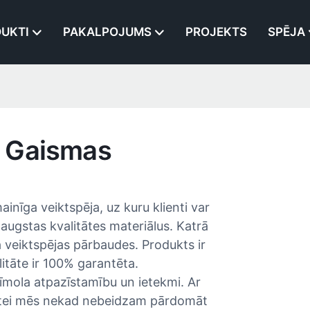
UKTI
PAKALPOJUMS
PROJEKTS
SPĒJA
 Gaismas
nīga veiktspēja, uz kuru klienti var
augstas kvalitātes materiālus. Katrā
veiktspējas pārbaudes. Produkts ir
litāte ir 100% garantēta.
īmola atpazīstamību un ietekmi. Ar
litātei mēs nekad nebeidzam pārdomāt