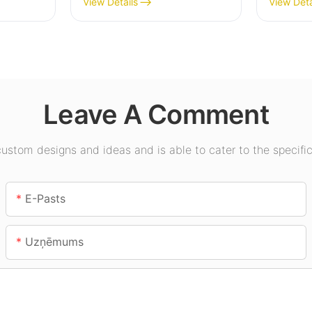
View Details
View Deta
uzņēmumiem,
apgais
ēmumos,
noliktavām un citiem
zālēs, 
iekštelpu apgaismojuma
lietojumiem.
Leave A Comment
stom designs and ideas and is able to cater to the specific
E-Pasts
Uzņēmums