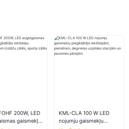
FOHF 200W, LED
KML-CLA 100 W LED
aismas gaismekļu
nojumju gaismekļu
tājs iekštelpu
piegādātājs iekštelpām,