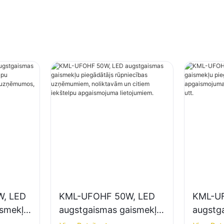
, LED
KML-UFOHF 50W, LED
KML-U
ismekļu
augstgaismas gaismekļu
augstg
elpu
piegādātājs rūpniecības
piegādā