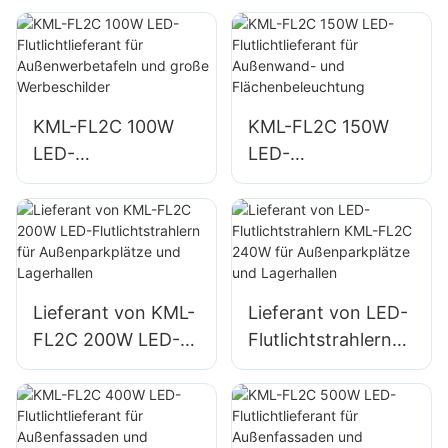
Beleuchtung für
Außenwerbetafeln
Not- und
und große
Katastrophenschut
Werbeschilder
zmaßnahmen
KML-FL2C 100W
KML-FL2C 150W
LED-
LED-
Flutlichtlieferant für
Flutlichtlieferant für
Außenwerbetafeln
Außenwand- und
und große
Flächenbeleuchtun
Werbeschilder
g
Lieferant von KML-
Lieferant von LED-
FL2C 200W LED-
Flutlichtstrahlern
Flutlichtstrahlern
KML-FL2C 240W
für
für
Außenparkplätze
Außenparkplätze
und Lagerhallen
und Lagerhallen