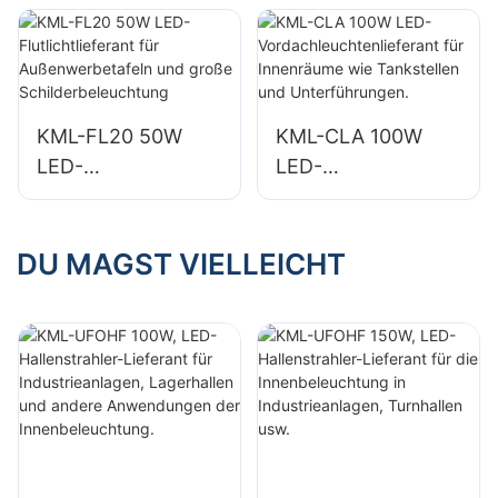
Innenräume wie
Innenräume wie
Industriehallen und
Industriehallen und
Lagerhallen.
Lagerhallen.
KML-FL20 50W
KML-CLA 100W
LED-
LED-
Flutlichtlieferant für
Vordachleuchtenlie
Außenwerbetafeln
ferant für
und große
Innenräume wie
DU MAGST VIELLEICHT
Schilderbeleuchtun
Tankstellen und
g
Unterführungen.