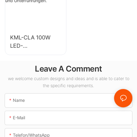
Anwendungen der
Turnhallen usw.
Innenbeleuchtung.
KML-CLA 100W
LED-
Vordachleuchtenlie
ferant für
Leave A Comment
Innenräume wie
Tankstellen und
we welcome custom designs and ideas and is able to cater to
the specific requirements.
Unterführungen.
Name
E-Mail
Telefon/WhatsApp