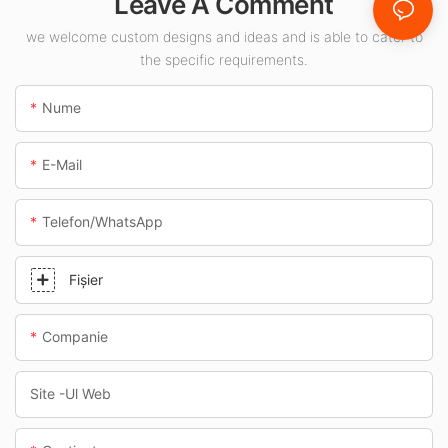
Leave A Comment
destinat spațiilor
interioare, cum ar fi
we welcome custom designs and ideas and is able to cater to
the specific requirements.
benzinăriile și
pasajele subterane.
Nume
E-Mail
Telefon/WhatsApp
Fişier
Companie
Site -ul Web