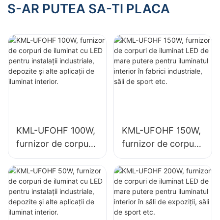
publicitare
publicitare
S-AR PUTEA SA-TI PLACA
exterioare și
exterioare și
iluminat publicitar
iluminat publicitar
de mari dimensiuni
de mari dimensiuni
KML-UFOHF 100W,
KML-UFOHF 150W,
furnizor de corpuri
furnizor de corpuri
de iluminat cu LED
de iluminat LED de
pentru instalații
mare putere pentru
industriale,
iluminatul interior în
depozite și alte
fabrici industriale,
aplicații de iluminat
săli de sport etc.