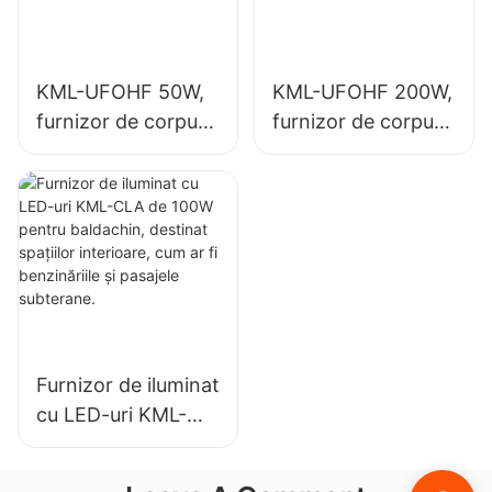
interior.
KML-UFOHF 50W,
KML-UFOHF 200W,
furnizor de corpuri
furnizor de corpuri
de iluminat cu LED
de iluminat LED de
pentru instalații
mare putere pentru
industriale,
iluminatul interior în
depozite și alte
săli de expoziții, săli
aplicații de iluminat
de sport etc.
interior.
Furnizor de iluminat
cu LED-uri KML-
CLA de 100W
pentru baldachin,