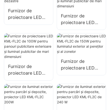
șantierelor de
depozitare
Furnizor de
construcții
Furnizor de
proiectoare LED
proiectoare LED
KML-FL05 de 200
KML-FL2C de 50W
W, iluminat pentru
pentru panouri
situații de urgență
publicitare
și dezastre
exterioare și
iluminat publicitar
Furnizor de
de mari dimensiuni
Furnizor de
proiectoare LED
proiectoare LED
KML-FL2C de 150W
KML-FL2C de 100W
pentru iluminatul
pentru panouri
exterior al pereților
publicitare
și al zonelor
exterioare și
iluminat publicitar