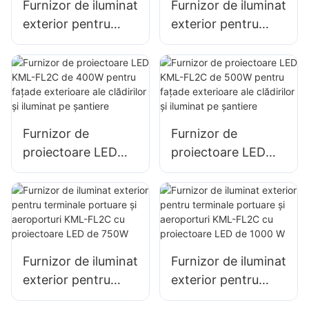
Furnizor de iluminat
Furnizor de iluminat
de mari dimensiuni
exterior pentru
exterior pentru
parcări și depozite,
parcări și depozite,
proiector LED KML-
proiector LED KML-
FL2C 200W
FL2C de 240 W
Furnizor de
Furnizor de
proiectoare LED
proiectoare LED
KML-FL2C de
KML-FL2C de
400W pentru
500W pentru
fațade exterioare
fațade exterioare
ale clădirilor și
ale clădirilor și
iluminat pe șantiere
iluminat pe șantiere
Furnizor de iluminat
Furnizor de iluminat
exterior pentru
exterior pentru
terminale portuare
terminale portuare