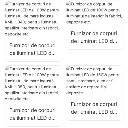
și aeroporturi KML-
și aeroporturi KML-
FL2C cu
FL2C cu
proiectoare LED de
proiectoare LED de
750W
1000 W
Furnizor de corpuri
de iluminat LED de
Furnizor de corpuri
100W pentru
de iluminat LED de
iluminatul de
100W pentru
interior în fabrici,
iluminatul de mare
depozite etc.
îngustă KML-HB40,
pentru iluminatul
spațiilor interioare
din fabrici,
Furnizor de corpuri
depozite etc.
Furnizor de corpuri
de iluminat LED de
de iluminat LED de
150W pentru spații
100W pentru
interioare, cum ar fi