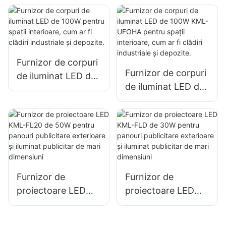
iluminatul de mare
ateliere de reparații
îngustă KML-HB50,
și depozite.
pentru iluminatul
spațiilor interioare
Furnizor de corpuri
din fabrici,
Furnizor de corpuri
de iluminat LED de
depozite etc.
de iluminat LED de
100W pentru spații
100W KML-UFOHA
interioare, cum ar fi
pentru spații
clădiri industriale și
interioare, cum ar fi
depozite.
clădiri industriale și
depozite.
Furnizor de
Furnizor de
proiectoare LED
proiectoare LED
KML-FL20 de 50W
KML-FLD de 30W
pentru panouri
pentru panouri