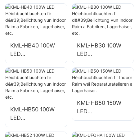
ng KML-FL2C
ng KML-FL2C
750W LED
1000W LED
Flutluuchten
Flutluuchten
Liwwerant
Liwwerant
KML-HB40 100W
KML-HB30 100W
LED
LED
Héichbuchtluuchte
Héichbuchtluuchte
n fir d'Beliichtung
n fir d'Beliichtung
vun Indoor Raim a
vun Indoor Raim a
Fabriken,
Fabriken,
Lagerhaiser, etc.
Lagerhaiser, etc.
KML-HB50 150W
KML-HB50 100W
LED
LED
Héichbuchtluuchte
Héichbuchtluuchte
n fir Indoor Raim
n fir d'Beliichtung
wéi