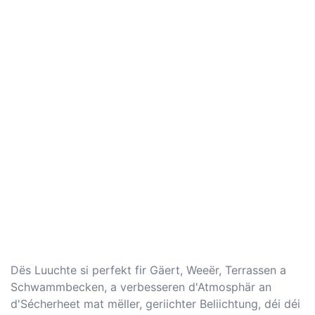
Dës Luuchte si perfekt fir Gäert, Weeër, Terrassen a
Schwammbecken, a verbesseren d'Atmosphär an
d'Sécherheet mat mëller, geriichter Beliichtung, déi déi