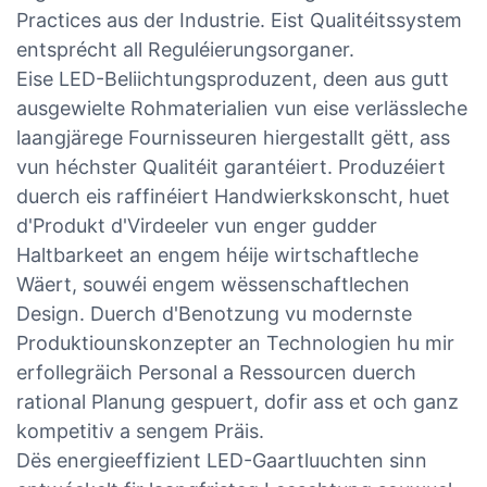
Practices aus der Industrie. Eist Qualitéitssystem
entsprécht all Reguléierungsorganer.
Eise LED-Beliichtungsproduzent, deen aus gutt
ausgewielte Rohmaterialien vun eise verlässleche
laangjärege Fournisseuren hiergestallt gëtt, ass
vun héchster Qualitéit garantéiert. Produzéiert
duerch eis raffinéiert Handwierkskonscht, huet
d'Produkt d'Virdeeler vun enger gudder
Haltbarkeet an engem héije wirtschaftleche
Wäert, souwéi engem wëssenschaftlechen
Design. Duerch d'Benotzung vu modernste
Produktiounskonzepter an Technologien hu mir
erfollegräich Personal a Ressourcen duerch
rational Planung gespuert, dofir ass et och ganz
kompetitiv a sengem Präis.
Dës energieeffizient LED-Gaartluuchten sinn