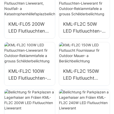
Baustellenbeliichtu
Lagerberäicher
ng
Beliichtung
KML-FL05 200W
KML-FL2C 50W
LED Flutluuchten
LED Flutluuchten-
Liwwerant,
Liwwerant fir
Noutfall- a
Outdoor-
Katastrophenhëllef
Reklammtafele a
splazbeliichtung
grouss
Schëlderbeliichtung
KML-FL2C 100W
KML-FL2C 150W
LED Flutluuchten-
LED Flutluucht
Liwwerant fir
Fournisseur fir
Outdoor-
Outdoor Mauer- a
Reklammtafele a
Beräichbeliichtung
grouss
Schëlderbeliichtung