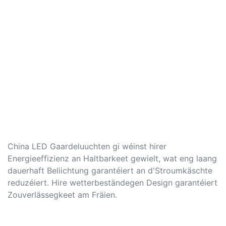
China LED Gaardeluuchten gi wéinst hirer
Energieeffizienz an Haltbarkeet gewielt, wat eng laang
dauerhaft Beliichtung garantéiert an d'Stroumkäschte
reduzéiert. Hire wetterbeständegen Design garantéiert
Zouverlässegkeet am Fräien.