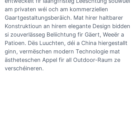
entwéckelt fir laangfristeg Leeschtung souwuel
am privaten wéi och am kommerziellen
Gaartgestaltungsberäich. Mat hirer haltbarer
Konstruktioun an hirem elegante Design bidden
si zouverlässeg Beliichtung fir Gäert, Weeër a
Patioen. Dës Luuchten, déi a China hiergestallt
ginn, vermëschen modern Technologie mat
ästheteschen Appel fir all Outdoor-Raum ze
verschéineren.