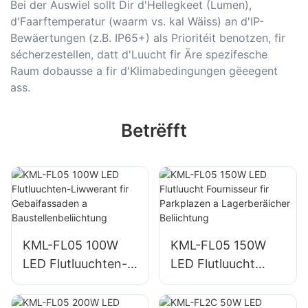
Bei der Auswiel sollt Dir d'Hellegkeet (Lumen),
d'Faarftemperatur (waarm vs. kal Wäiss) an d'IP-
Bewäertungen (z.B. IP65+) als Prioritéit benotzen, fir
sécherzestellen, datt d'Luucht fir Äre spezifesche
Raum dobausse a fir d'Klimabedingungen gëeegent
ass.
Betrëfft
KML-FL05 100W
KML-FL05 150W
LED Flutluuchten-
LED Flutluucht
Liwwerant fir
Fournisseur fir
Gebaifassaden a
Parkplazen a