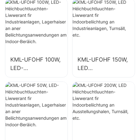
KML-UFOHF 100W,
KML-UFOHF 150W,
LED-
LED
Héichbuchtluuchte
Héichbuchtluuchte
n-Liwwerant fir
n-Liwwerant fir
Industrieanlagen,
Indoorbeliichtung
Lagerhaiser an
an
aner
Industrieanlagen,
Beliichtungsanwen
Turnsäll, etc.
dungen am Indoor-
Beräich.