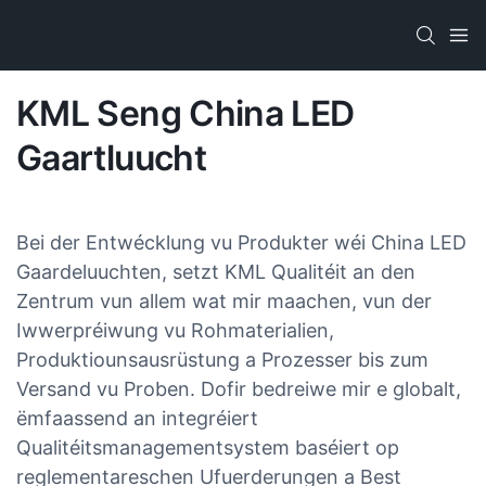
KML Seng China LED
Gaartluucht
Bei der Entwécklung vu Produkter wéi China LED
Gaardeluuchten, setzt KML Qualitéit an den
Zentrum vun allem wat mir maachen, vun der
Iwwerpréiwung vu Rohmaterialien,
Produktiounsausrüstung a Prozesser bis zum
Versand vu Proben. Dofir bedreiwe mir e globalt,
ëmfaassend an integréiert
Qualitéitsmanagementsystem baséiert op
reglementareschen Ufuerderungen a Best