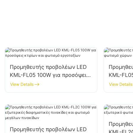
Προμηθευτής προβολέων LED
Προμηθε
KML-FL05 100W για προσόψεις
KML-FL05
κτιρίων και φωτισμό
χώρων στ
View Details
View Details
εργοταξίων
αποθήκε
Προμηθε
Προμηθευτής προβολέων LED
KML-FL2C