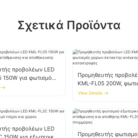
Σχετικά Προϊόντα
υτής προβολέων LED
Προμηθευτής προβολ
 150W για φωτισμό
KML-FL05 200W, φωτι
άθμευσης και
χώρων έκτακτης ανάγ
View Details
υσης
βοήθειας σε καταστρ
υτής προβολέων LED
Προμηθευτής φωτισμο
 150W για εξωτερικό