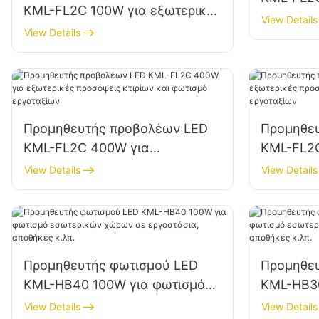
KML-FL2C 100W για εξωτερικές
φωτισμό 
View Details
διαφημιστικές πινακίδες και
View Details
φωτισμό μεγάλων πινακίδων
Προμηθευτής προβολέων LED
Προμηθε
KML-FL2C 400W για
KML-FL2
εξωτερικές προσόψεις κτιρίων
εξωτερικ
View Details
View Details
και φωτισμό εργοταξίων
και φωτι
Προμηθευτής φωτισμού LED
Προμηθε
KML-HB40 100W για φωτισμό
KML-HB30
εσωτερικών χώρων σε
εσωτερι
View Details
View Details