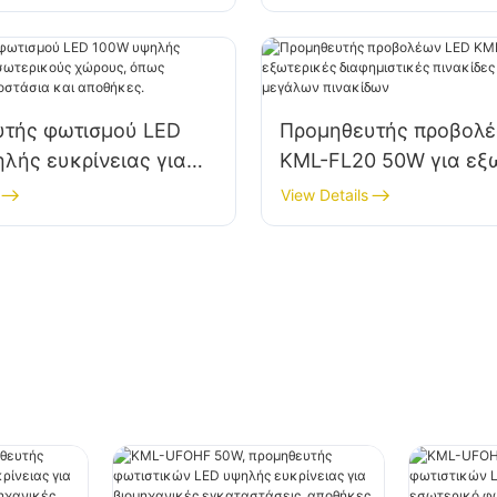
ια, αποθήκες κ.λπ.
εργοστάσια, αποθήκες
υτής φωτισμού LED
Προμηθευτής προβολ
λής ευκρίνειας για
KML-FL20 50W για εξ
ούς χώρους, όπως
διαφημιστικές πινακίδ
View Details
ικά εργοστάσια και
φωτισμό μεγάλων πιν
.