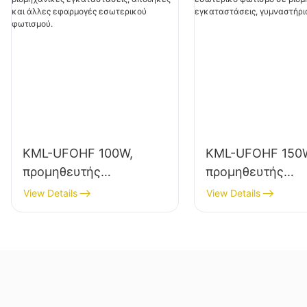
KML-UFOHF 100W,
KML-UFOHF 150
προμηθευτής
προμηθευτής
φωτιστικών LED
φωτιστικών LED
View Details
View Details
υψηλής ποιότητας για
υψηλής ευκρίνει
βιομηχανικές
εσωτερικό φωτισ
εγκαταστάσεις,
βιομηχανικές
αποθήκες και άλλες
εγκαταστάσεις,
εφαρμογές εσωτερικού
γυμναστήρια κ.λ
φωτισμού.