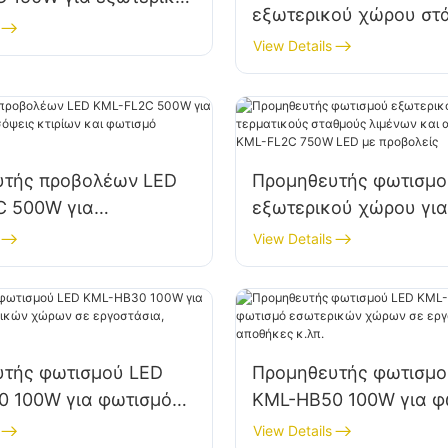
εξωτερικού χώρου στ
τοίχου και χώρου
και αποθήκης KML-F
View Details
LED πλημμύρας
υτής προβολέων LED
Προμηθευτής φωτισμο
C 500W για
εξωτερικού χώρου για
ές προσόψεις κτιρίων
τερματικούς σταθμούς
View Details
σμό εργοταξίων
και αεροδρομίων KML
750W LED με προβολε
υτής φωτισμού LED
Προμηθευτής φωτισμο
 100W για φωτισμό
KML-HB50 100W για φ
κών χώρων σε
εσωτερικών χώρων σ
View Details