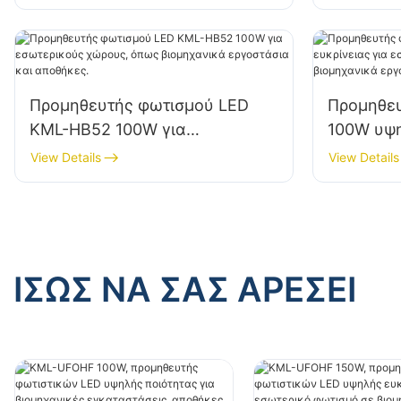
εργοστάσια, αποθήκες κ.λπ.
εργοστάσ
Προμηθευτής φωτισμού LED
Προμηθε
KML-HB52 100W για
100W υψη
εσωτερικούς χώρους, όπως
εσωτερικ
View Details
View Details
βιομηχανικά εργοστάσια και
βιομηχαν
αποθήκες.
αποθήκες
ΊΣΩΣ ΝΑ ΣΑΣ ΑΡΈΣΕΙ