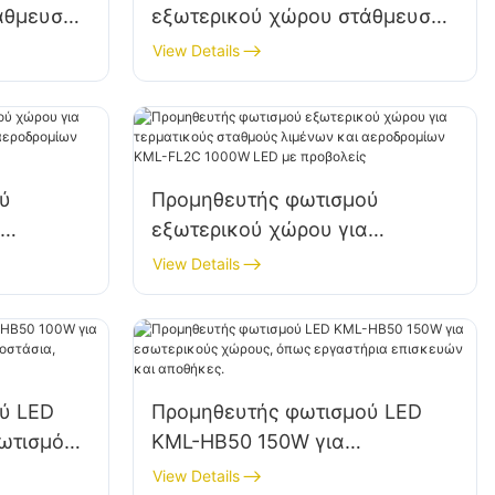
άθμευσης
εξωτερικού χώρου στάθμευσης
L2C 200W
και αποθήκης KML-FL2C 240W
View Details
LED πλημμύρας
ύ
Προμηθευτής φωτισμού
εξωτερικού χώρου για
 λιμένων
τερματικούς σταθμούς λιμένων
View Details
-FL2C
και αεροδρομίων KML-FL2C
ίς
1000W LED με προβολείς
ύ LED
Προμηθευτής φωτισμού LED
ωτισμό
KML-HB50 150W για
ε
εσωτερικούς χώρους, όπως
View Details