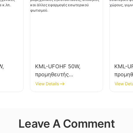
W,
KML-UFOHF 50W,
KML-U
προμηθευτής
προμηθ
φωτιστικών LED
φωτιστ
View Details
View Deta
ας για
υψηλής ευκρίνειας για
υψηλής
μό σε
βιομηχανικές
εσωτερ
εγκαταστάσεις,
εκθεσι
αποθήκες και άλλες
γυμνασ
Leave A Comment
π.
εφαρμογές εσωτερικού
φωτισμού.