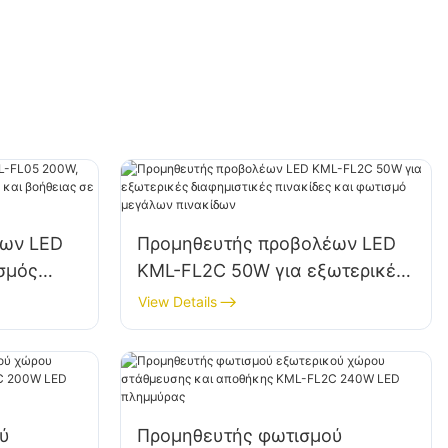
έων LED
Προμηθευτής προβολέων LED
σμός
KML-FL2C 50W για εξωτερικές
κης και
διαφημιστικές πινακίδες και
View Details
οφές
φωτισμό μεγάλων πινακίδων
ύ
Προμηθευτής φωτισμού