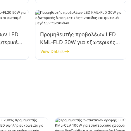
 κ.λπ.
εργαστήρια επισκευών και
αποθήκες.
έων LED
Προμηθευτής προβολέων LED
ωτερικές
KML-FLD 30W για εξωτερικές
ες και
διαφημιστικές πινακίδες και
View Details
ακίδων
φωτισμό μεγάλων πινακίδων