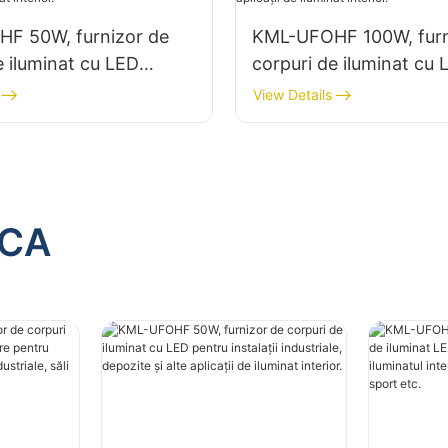
F 50W, furnizor de
KML-UFOHF 100W, furn
e iluminat cu LED
corpuri de iluminat cu 
talații industriale,
pentru instalații industr
View Details
i alte aplicații de
depozite și alte aplicați
nterior.
iluminat interior.
ACA