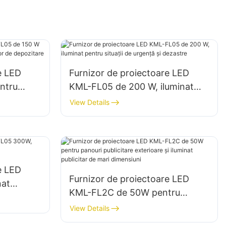
e LED
Furnizor de proiectoare LED
ntru
KML-FL05 de 200 W, iluminat
al zonelor
pentru situații de urgență și
View Details
dezastre
e LED
Furnizor de proiectoare LED
nat
KML-FL2C de 50W pentru
panouri publicitare exterioare și
View Details
iluminat publicitar de mari