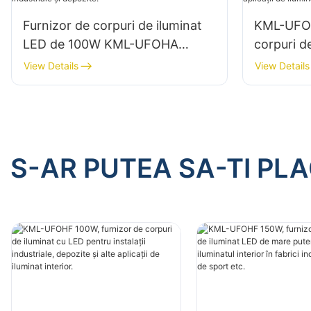
Furnizor de corpuri de iluminat
KML-UFOH
LED de 100W KML-UFOHA
corpuri d
pentru spații interioare, cum ar fi
pentru ins
View Details
View Details
clădiri industriale și depozite.
depozite ș
iluminat i
S-AR PUTEA SA-TI PL