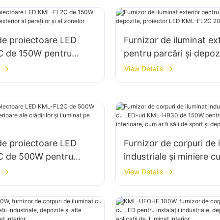
de proiectoare LED
Furnizor de iluminat ex
 de 150W pentru
pentru parcări și depoz
 exterior al pereților și
proiector LED KML-F
View Details
r
de proiectoare LED
Furnizor de corpuri de 
 de 500W pentru
industriale și miniere c
erioare ale clădirilor și
KML-HB30 de 150W pe
View Details
pe șantiere
spații interioare, cum ar
sport și depozite.