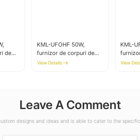
W,
KML-UFOHF 50W,
KML-U
ri de
furnizor de corpuri de
furnizo
mare
iluminat cu LED pentru
ilumina
View Details
View Deta
minatul
instalații industriale,
putere 
depozite și alte aplicații
interior
e sport
de iluminat interior.
expoziți
etc.
Leave A Comment
stom designs and ideas and is able to cater to the specific