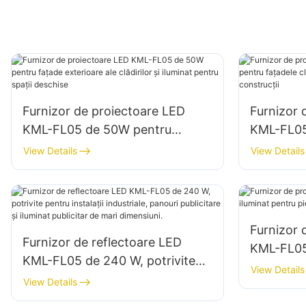
Furnizor de proiectoare LED
Furnizor 
KML-FL05 de 50W pentru
KML-FL05
fațade exterioare ale clădirilor și
fațadele c
View Details
View Details
iluminat pentru spații deschise
șantierelo
Furnizor 
Furnizor de reflectoare LED
KML-FL05
KML-FL05 de 240 W, potrivite
pentru pie
View Details
pentru instalații industriale,
View Details
panouri publicitare și iluminat