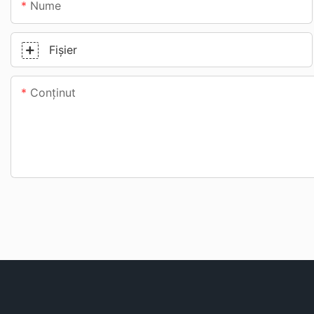
Nume
Fişier
Conţinut