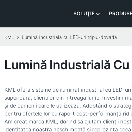
SOLUŢIE
PRODUS
KML
Lumină industrială cu LED-uri triplu-dovada
Lumină Industrială Cu
KML oferă sisteme de iluminat industrial cu LED-uri t
superioară, clienților din întreaga lume. Investim mas
și de oamenii care le utilizează. Adoptând o strate
pentru ofertele lor cu raport cost-performanță ridi
Am creat marca KML, dorind să ajutăm clienții noștri 
identitatea noastră neschimbată și reprezintă ceea