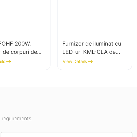
FOHF 200W,
Furnizor de iluminat cu
r de corpuri de
LED-uri KML-CLA de
t LED de mare
100W pentru baldachin,
ils
View Details
pentru iluminatul
destinat spațiilor
 în săli de
interioare, cum ar fi
i, săli de sport
benzinăriile și pasajele
subterane.
 requirements.