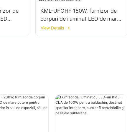
izor de
KML-UFOHF 150W, furnizor de
LED
corpuri de iluminat LED de mare
iale,
putere pentru iluminatul interior
View Details
i de
în fabrici industriale, săli de
sport etc.