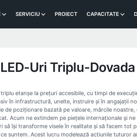
E
SERVICIU
PROIECT
CAPACITATE
D
 LED-Uri Triplu-Dovada
riplu etanșe la prețuri accesibile, cu timpi de execuți
iv în infrastructură, unelte, instruire și în angajații
gie de poziționare bazată pe valoare, mărcile noastre
cat. Acum ne extindem pe piețele internaționale și ne
să își transforme visele în realitate și să facem tot p
 ce suntem. Acest lucru modelează acțiunile tuturor a