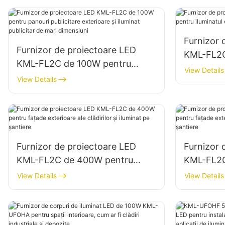
publicitar de mari dimensiuni.
Furnizor 
Furnizor de proiectoare LED
KML-FL2C
KML-FL2C de 100W pentru
iluminatul
View Details
panouri publicitare exterioare și
View Details
al zonelo
iluminat publicitar de mari
dimensiuni
Furnizor de proiectoare LED
Furnizor 
KML-FL2C de 400W pentru
KML-FL2C
fațade exterioare ale clădirilor și
fațade ext
View Details
View Details
iluminat pe șantiere
iluminat 