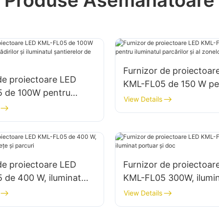
Furnizor de proiectoar
de proiectoare LED
KML-FL05 de 150 W pe
 de 100W pentru
iluminatul parcărilor și 
View Details
lădirilor și iluminatul
de depozitare
r de construcții
de proiectoare LED
Furnizor de proiectoar
 de 400 W, iluminat
KML-FL05 300W, ilumi
țe și parcuri
portuar și doc
View Details