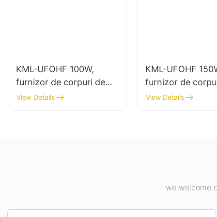
KML-UFOHF 100W,
KML-UFOHF 150
furnizor de corpuri de
furnizor de corpu
iluminat cu LED pentru
iluminat LED de 
View Details
View Details
instalații industriale,
putere pentru ilu
depozite și alte aplicații
interior în fabrici
de iluminat interior.
industriale, săli d
etc.
we welcome cu