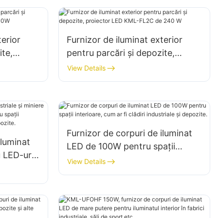
dimensiuni
terior
Furnizor de iluminat exterior
ite,
pentru parcări și depozite,
L2C 200W
proiector LED KML-FL2C de 240
View Details
W
Furnizor de corpuri de iluminat
iluminat
LED de 100W pentru spații
u LED-uri
interioare, cum ar fi clădiri
View Details
ntru
industriale și depozite.
 fi săli de