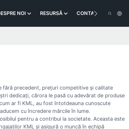
ESPRE NOI
RESURSĂ
CONTACTAŢI-NE
e fără precedent, prețuri competitive și calitate
 noștri dedicați, cărora le pasă cu adevărat de produse
, cum ar fi KML, au fost întotdeauna cunoscute
 aducem cu încredere mărcile în lume.
osibilul pentru a contribui la societate. Aceasta este
ngajaților KML și asigură o muncă în echipă