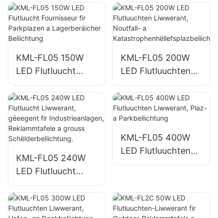
Outdoor-
Gebaifassaden a
Gebaifassaden an
Baustellenbeliichtu
Open-Right-
ng
Beliichtung
KML-FL05 150W
KML-FL05 200W
LED Flutluucht
LED Flutluuchten
Fournisseur fir
Liwwerant,
Parkplazen a
Noutfall- a
Lagerberäicher
Katastrophenhëllef
Beliichtung
splazbeliichtung
KML-FL05 400W
LED Flutluuchten
KML-FL05 240W
Liwwerant, Plaz- a
LED Flutluucht
Parkbeliichtung
Liwwerant,
gëeegent fir
Industrieanlagen,