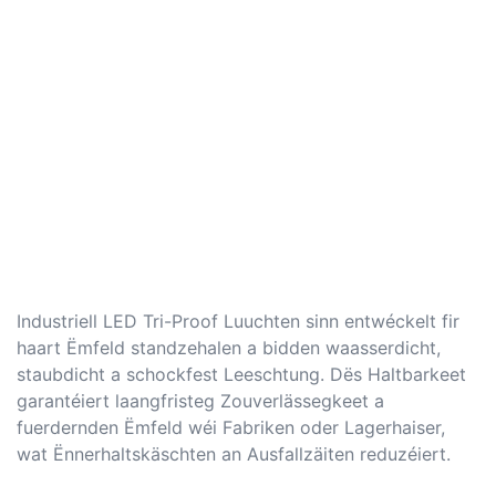
Industriell LED Tri-Proof Luuchten sinn entwéckelt fir
haart Ëmfeld standzehalen a bidden waasserdicht,
staubdicht a schockfest Leeschtung. Dës Haltbarkeet
garantéiert laangfristeg Zouverlässegkeet a
fuerdernden Ëmfeld wéi Fabriken oder Lagerhaiser,
wat Ënnerhaltskäschten an Ausfallzäiten reduzéiert.