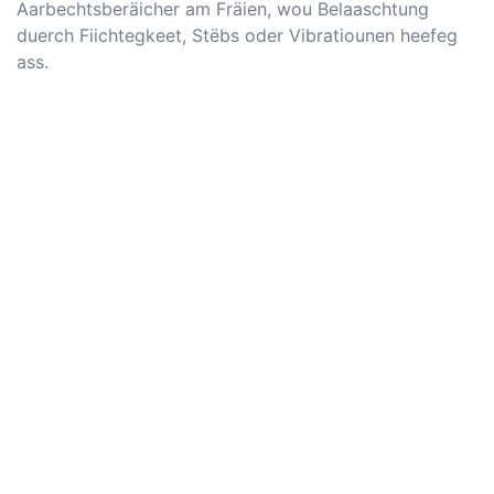
Aarbechtsberäicher am Fräien, wou Belaaschtung
duerch Fiichtegkeet, Stëbs oder Vibratiounen heefeg
ass.