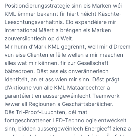
Positionéierungsstrategie sinn eis Marken wéi
KML ëmmer bekannt fir hiert héicht Käschte-
Leeschtungsverhältnis. Elo expandéiere mir
international Mäert a bréngen eis Marken
zouversiichtlech op d'Welt.
Mir hunn d'Mark KML gegrënnt, well mir d'Dreem
vun eise Clienten erfëlle wëllen a mir maachen
alles wat mir kënnen, fir zur Gesellschaft
bäizedroen. Dëst ass eis onverännerlech
Identitéit, an et ass wien mir sinn. Dëst prägt
d'Aktioune vun alle KML Mataarbechter a
garantéiert en aussergewéinlecht Teamwork
iwwer all Regiounen a Geschäftsberäicher.
Dës Tri-Proof-Luuchten, déi mat
fortgeschrattener LED-Technologie entwéckelt
sinn, bidden aussergewéinlech Energieeffizienz a