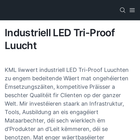
Industriell LED Tri-Proof
Luucht
KML liwwert industriell LED Tri-Proof Luuchten
zu engem bedeitende Wäert mat ongehéierten
Ëmsetzungszäiten, kompetitive Präisser a
beschter Qualitéit fir Clienten op der ganzer
Welt. Mir investéieren staark an Infrastruktur,
Tools, Ausbildung an eis engagéiert
Mataarbechter, déi sech wierklech ëm
d'Produkter an d'Leit këmmeren, déi se
benotzen. Mat enger wäertbaséierter