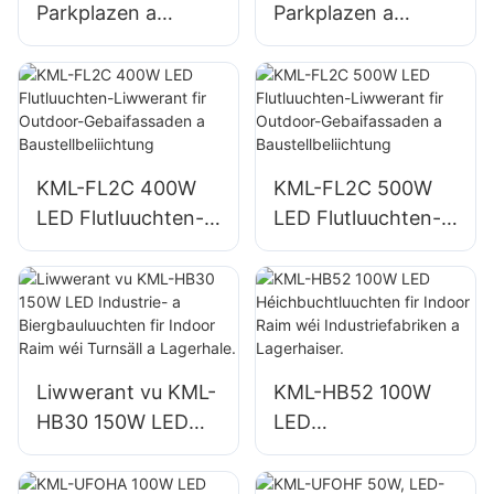
Parkplazen a
Parkplazen a
Lagerhaiser am
Lagerhaiser am
Fräien KML-FL2C
Fräien KML-FL2C
200W LED
240W LED
Flutluuchten
Flutluuchten
Liwwerant
Liwwerant
KML-FL2C 400W
KML-FL2C 500W
LED Flutluuchten-
LED Flutluuchten-
Liwwerant fir
Liwwerant fir
Outdoor-
Outdoor-
Gebaifassaden a
Gebaifassaden a
Baustellbeliichtung
Baustellbeliichtung
Liwwerant vu KML-
KML-HB52 100W
HB30 150W LED
LED
Industrie- a
Héichbuchtluuchte
Biergbauluuchten
n fir Indoor Raim