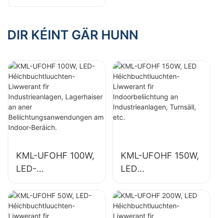
Héichbuchtluuchte
n-Liwwerant fir
n-Liwwerant fir
Indoorbeliichtung
Industrieanlagen,
DIR KÉINT GÄR HUNN
an
Lagerhaiser an
Industrieanlagen,
aner
Turnsäll, etc.
Beliichtungsanwen
dungen am Indoor-
Beräich.
KML-UFOHF 100W,
KML-UFOHF 150W,
LED-
LED
Héichbuchtluuchte
Héichbuchtluuchte
n-Liwwerant fir
n-Liwwerant fir
Industrieanlagen,
Indoorbeliichtung