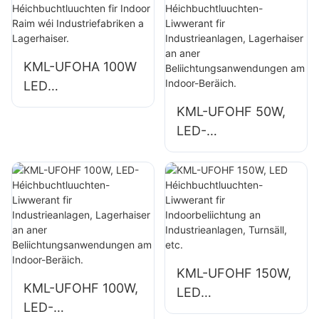
fir Indoor Raim wéi
wéi
Turnsäll a
Industriefabriken a
Lagerhale.
Lagerhaiser.
KML-UFOHA 100W
LED
Héichbuchtluuchte
KML-UFOHF 50W,
n fir Indoor Raim
LED-
wéi
Héichbuchtluuchte
Industriefabriken a
n-Liwwerant fir
Lagerhaiser.
Industrieanlagen,
Lagerhaiser an
aner
Beliichtungsanwen
dungen am Indoor-
KML-UFOHF 150W,
Beräich.
KML-UFOHF 100W,
LED
LED-
Héichbuchtluuchte