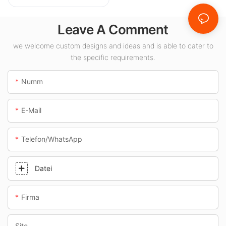
Balustradeluuchten
-Liwwerant fir
Leave A Comment
Indoor-Raum wéi
Tankstellen an
we welcome custom designs and ideas and is able to cater to
the specific requirements.
Ënnerféierungen.
Numm
E-Mail
Telefon/WhatsApp
Datei
Firma
Site