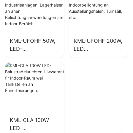
Lagerhaiser an
an
aner
Industrieanlagen,
Beliichtungsanwen
Turnsäll, etc.
dungen am Indoor-
Beräich.
KML-UFOHF 50W,
KML-UFOHF 200W,
LED-
LED
Héichbuchtluuchte
Héichbuchtluuchte
n-Liwwerant fir
n-Liwwerant fir
Industrieanlagen,
Indoorbeliichtung
Lagerhaiser an
an
aner
Ausstellungshalen,
Beliichtungsanwen
Turnsäll, etc.
dungen am Indoor-
Beräich.
KML-CLA 100W
LED-