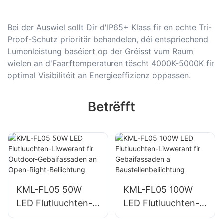
Bei der Auswiel sollt Dir d'IP65+ Klass fir en echte Tri-
Proof-Schutz prioritär behandelen, déi entspriechend
Lumenleistung baséiert op der Gréisst vum Raum
wielen an d'Faarftemperaturen tëscht 4000K-5000K fir
optimal Visibilitéit an Energieeffizienz oppassen.
Betrëfft
KML-FL05 50W
KML-FL05 100W
LED Flutluuchten-
LED Flutluuchten-
Liwwerant fir
Liwwerant fir