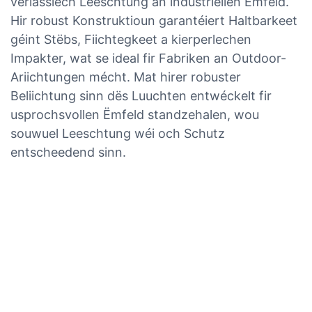
verlässlech Leeschtung an industriellen Ëmfeld.
Hir robust Konstruktioun garantéiert Haltbarkeet
géint Stëbs, Fiichtegkeet a kierperlechen
Impakter, wat se ideal fir Fabriken an Outdoor-
Ariichtungen mécht. Mat hirer robuster
Beliichtung sinn dës Luuchten entwéckelt fir
usprochsvollen Ëmfeld standzehalen, wou
souwuel Leeschtung wéi och Schutz
entscheedend sinn.