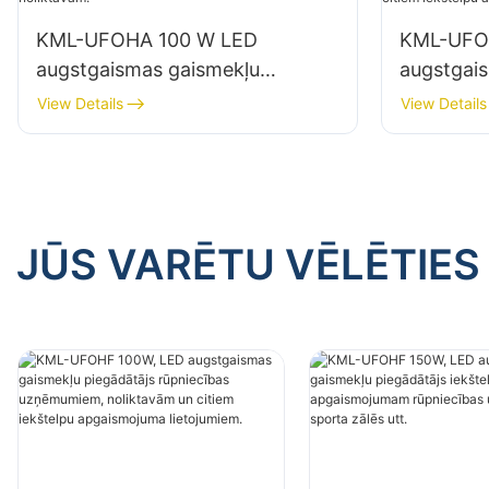
KML-UFOHA 100 W LED
KML-UFO
augstgaismas gaismekļu
augstgai
piegādātājs iekštelpām,
piegādātā
View Details
View Details
piemēram, rūpnīcu ēkām un
uzņēmumi
noliktavām.
citiem ie
lietojumi
JŪS VARĒTU VĒLĒTIES