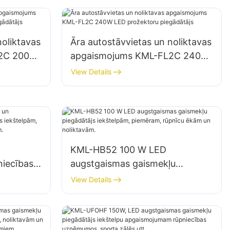
noliktavas
Āra autostāvvietas un noliktavas
L2C 200W
apgaismojums KML-FL2C 240W
ātājs
LED prožektoru piegādātājs
View Details
KML-HB52 100 W LED
niecības
augstgaismas gaismekļu
piegādātājs iekštelpām,
View Details
 sporta
piemēram, rūpnīcu ēkām un
noliktavām.