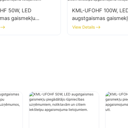
HF 50W, LED
KML-UFOHF 100W, LE
smas gaismekļu
augstgaismas gaismekļ
js rūpniecības
piegādātājs rūpniecība
View Details
em, noliktavām un
uzņēmumiem, noliktav
kštelpu apgaismojuma
citiem iekštelpu apgai
em.
lietojumiem.