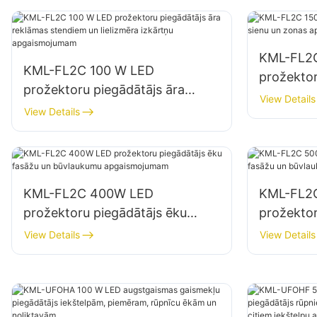
stendiem un lielu izkārtņu
apgaismojumam.
KML-FL2
KML-FL2C 100 W LED
prožektor
prožektoru piegādātājs āra
un zonas
View Details
reklāmas stendiem un lielizmēra
View Details
izkārtņu apgaismojumam
KML-FL2C 400W LED
KML-FL2
prožektoru piegādātājs ēku
prožektor
fasāžu un būvlaukumu
fasāžu u
View Details
View Details
apgaismojumam
apgaism