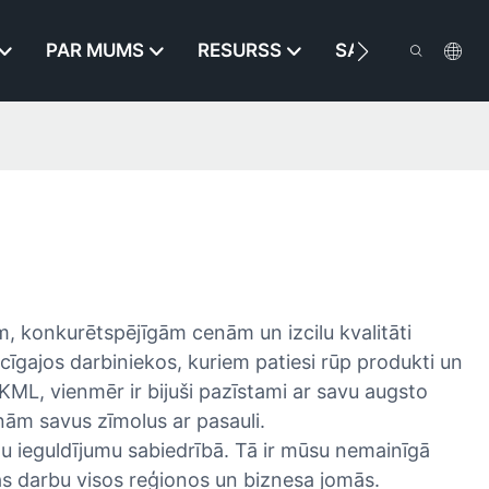
PAR MUMS
RESURSS
SAZINIETIES AR
m, konkurētspējīgām cenām un izcilu kvalitāti
cīgajos darbiniekos, kuriem patiesi rūp produkti un
KML, vienmēr ir bijuši pazīstami ar savu augsto
nām savus zīmolus ar pasauli.
tu ieguldījumu sabiedrībā. Tā ir mūsu nemainīgā
das darbu visos reģionos un biznesa jomās.