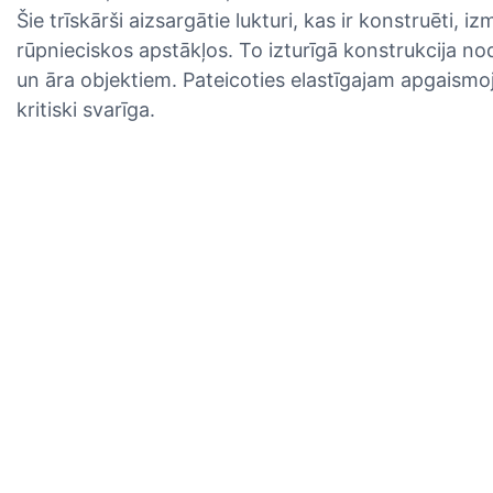
Šie trīskārši aizsargātie lukturi, kas ir konstruēti,
rūpnieciskos apstākļos. To izturīgā konstrukcija no
un āra objektiem. Pateicoties elastīgajam apgaismojum
kritiski svarīga.