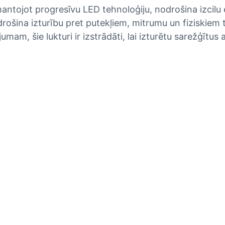
 izmantojot progresīvu LED tehnoloģiju, nodrošina izcil
drošina izturību pret putekļiem, mitrumu un fiziskiem
am, šie lukturi ir izstrādāti, lai izturētu sarežģītus 