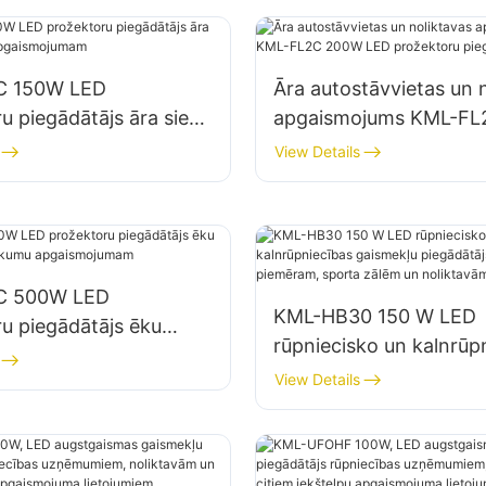
C 150W LED
Āra autostāvvietas un 
u piegādātājs āra sienu
apgaismojums KML-F
 apgaismojumam
LED prožektoru piegād
View Details
C 500W LED
KML-HB30 150 W LED
u piegādātājs ēku
rūpniecisko un kalnrūp
n būvlaukumu
gaismekļu piegādātājs
View Details
ojumam
iekštelpām, piemēram,
zālēm un noliktavām.