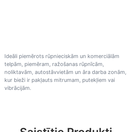
Ideāli piemērots rūpnieciskām un komerciālām
telpām, piemēram, ražošanas rūpnīcām,
noliktavām, autostāvvietām un āra darba zonām,
kur bieži ir pakļauts mitrumam, putekļiem vai
vibrācijām.
Saistītie Produkti