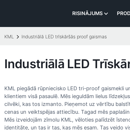
RISINĀJUMS
PROD
KML
Industriālā LED trīskāršās proof gaismas
Industriālā LED Trīsk
KML piegādā rūpniecisko LED tri-proof gaismekli un
klientiem visā pasaulē. Mēs ieguldām lielus līdzekļ
cilvēki, kas tos izmanto. Pieņemot uz vērtību balst
cenas un veiktspējas attiecību. Tagad mēs paplašinā
Mēs izveidojām zīmolu KML, vēloties palīdzēt īsteno
identitāte, un tas ir tas, kas mēs esam. Tas veido 