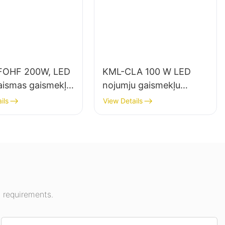
FOHF 200W, LED
KML-CLA 100 W LED
aismas gaismekļu
nojumju gaismekļu
tājs iekštelpu
piegādātājs iekštelpām,
ils
View Details
mojumam izstāžu
piemēram, degvielas
sporta zālēs utt.
uzpildes stacijām un
pazemes pārejām.
 requirements.