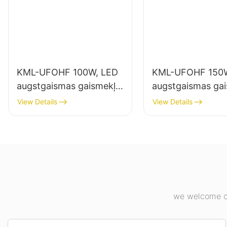
KML-UFOHF 100W, LED
KML-UFOHF 150W
augstgaismas gaismekļu
augstgaismas ga
piegādātājs rūpniecības
piegādātājs iekšt
View Details
View Details
uzņēmumiem,
apgaismojumam
noliktavām un citiem
rūpniecības uzņ
iekštelpu apgaismojuma
sporta zālēs utt.
lietojumiem.
we welcome cu