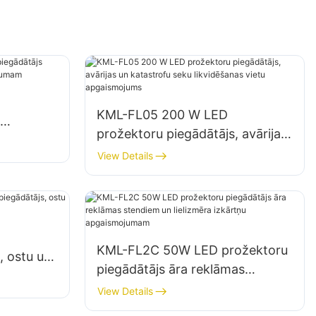
KML-FL05 200 W LED
prožektoru piegādātājs, avārijas
tavu
un katastrofu seku likvidēšanas
View Details
vietu apgaismojums
KML-FL2C 50W LED prožektoru
, ostu un
piegādātājs āra reklāmas
stendiem un lielizmēra izkārtņu
View Details
apgaismojumam