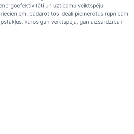
u energoefektivitāti un uzticamu veiktspēju
 triecieniem, padarot tos ideāli piemērotus rūpnīcām
apstākļus, kuros gan veiktspēja, gan aizsardzība ir