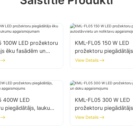
 100W LED prožektoru
KML-FL05 150 W LED
ājs ēku fasādēm un
prožektoru piegādātājs
mu apgaismojumam
autostāvvietu un nolik
View Details
apgaismojumam
5 400W LED
KML-FL05 300 W LED
u piegādātājs, laukumu
prožektoru piegādātājs
 apgaismojums
doku apgaismojums
View Details