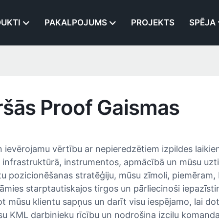
UKTI
PAKALPOJUMS
PROJEKTS
SPĒJA
āršās Proof Gaismas
 ievērojamu vērtību ar nepieredzētiem izpildes laikie
us infrastruktūrā, instrumentos, apmācībā un mūsu uzti
ītu pozicionēšanas stratēģiju, mūsu zīmoli, piemēram, 
mies starptautiskajos tirgos un pārliecinoši iepazīsti
t mūsu klientu sapņus un darīt visu iespējamo, lai do
visu KML darbinieku rīcību un nodrošina izcilu koman