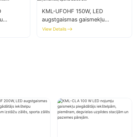
D
KML-UFOHF 150W, LED
u
augstgaismas gaismekļu
s
piegādātājs iekštelpu
View Details
ām un
apgaismojumam rūpniecības
smojuma
uzņēmumos, sporta zālēs utt.