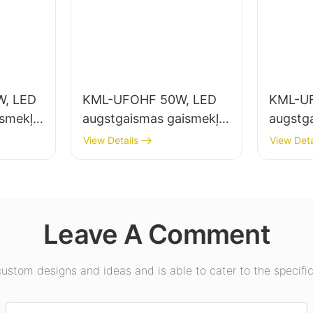
, LED
KML-UFOHF 50W, LED
KML-U
ismekļu
augstgaismas gaismekļu
augstg
elpu
piegādātājs rūpniecības
piegādā
View Details
View Deta
uzņēmumiem,
apgais
ēmumos,
noliktavām un citiem
zālēs, 
iekštelpu apgaismojuma
lietojumiem.
Leave A Comment
stom designs and ideas and is able to cater to the specific