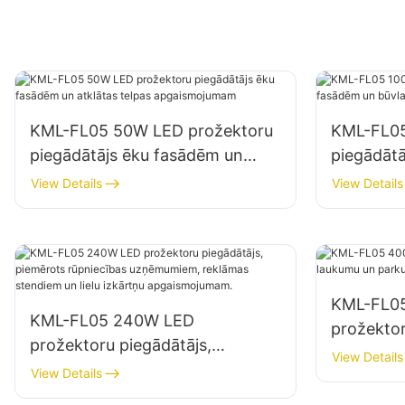
KML-FL05 50W LED prožektoru
KML-FL05
piegādātājs ēku fasādēm un
piegādāt
atklātas telpas apgaismojumam
būvlauku
View Details
View Details
KML-FL0
KML-FL05 240W LED
prožektor
prožektoru piegādātājs,
un parku
View Details
piemērots rūpniecības
View Details
uzņēmumiem, reklāmas