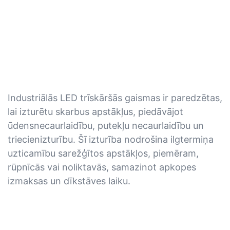
Industriālās LED trīskāršās gaismas ir paredzētas,
lai izturētu skarbus apstākļus, piedāvājot
ūdensnecaurlaidību, putekļu necaurlaidību un
triecienizturību. Šī izturība nodrošina ilgtermiņa
uzticamību sarežģītos apstākļos, piemēram,
rūpnīcās vai noliktavās, samazinot apkopes
izmaksas un dīkstāves laiku.