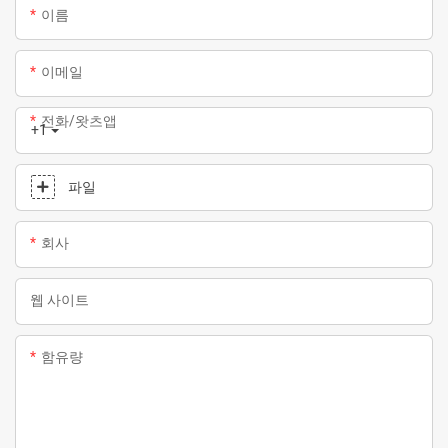
이름
이메일
전화/왓츠앱
+1
파일
회사
웹 사이트
함유량