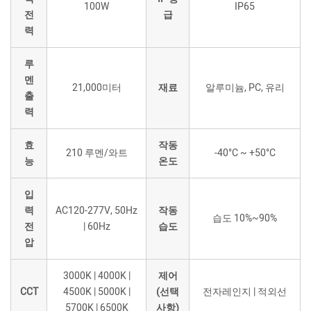
100W
IP65
전
급
력
루
멘
21,000미터
재료
알루미늄, PC, 유리
출
력
효
작동
210 루멘/와트
-40°C ~ +50°C
능
온도
입
력
AC120-277V, 50Hz
작동
습도 10%~90%
전
| 60Hz
습도
압
3000K | 4000K |
제어
CCT
4500K | 5000K |
(선택
전자레인지 | 적외선
5700K | 6500K
사항)