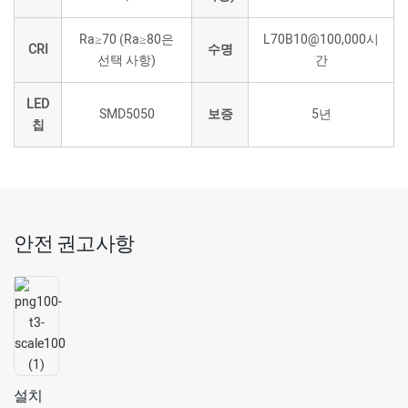
Ra≥70 (Ra≥80은
L70B10@100,000시
CRI
수명
선택 사항)
간
LED
SMD5050
보증
5년
칩
안전 권고사항
설치