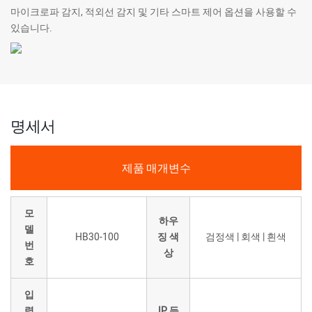
마이크로파 감지, 적외선 감지 및 기타 스마트 제어 옵션을 사용할 수
있습니다.
명세서
제품 매개변수
모
하우
델
HB30-100
징 색
검정색 | 회색 | 흰색
번
상
호
입
력
IP 등