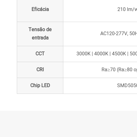
Eficácia
210 lm/
Tensão de
AC120-277V, 50H
entrada
CCT
3000K | 4000K | 4500K | 50
CRI
Ra≥70 (Ra≥80 o
Chip LED
SMD505