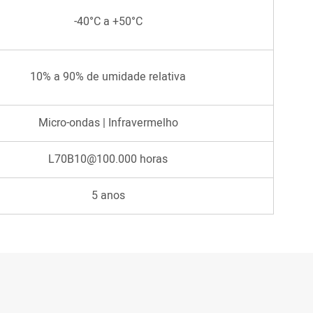
-40°C a +50°C
10% a 90% de umidade relativa
Micro-ondas | Infravermelho
L70B10@100.000 horas
5 anos