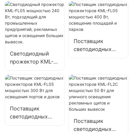
KML-FL05
Вт для освещения
мощностью 200
парковок и
Вт для аварийного
складских
освещения и
помещений
освещения мест
Поставщик
ликвидации
светодиодных
последствий
Светодиодный
прожекторов
стихийных
прожектор KML-
KML-FL05
бедствий
FL05 мощностью
мощностью 400
240 Вт,
Вт, освещение
подходящий для
площадей и
промышленных
парков
предприятий,
Поставщик
рекламных щитов
светодиодных
и освещения
Поставщик
прожекторов
больших вывесок.
светодиодных
KML-FL05