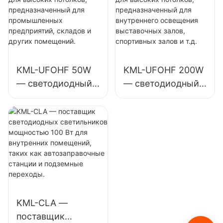
предназначенный
предназначенный
для
для внутреннего
промышленных
освещения
предприятий,
промышленных
складов и других
предприятий,
KML-UFOHF 50W
KML-UFOHF 200W
помещений.
спортивных залов
— светодиодный
— светодиодный
и т. д.
светильник для
светильник для
высоких
высоких
потолков,
потолков,
предназначенный
предназначенный
для
для внутреннего
промышленных
освещения
предприятий,
выставочных
складов и других
залов, спортивных
KML-CLA —
помещений.
залов и т.д.
поставщик