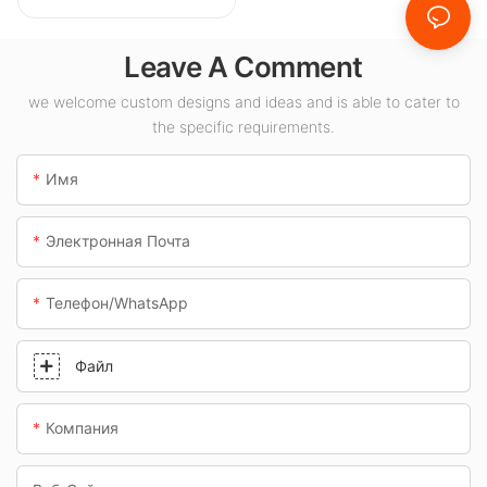
светодиодных
светильников
Leave A Comment
мощностью 100
Вт для внутренних
we welcome custom designs and ideas and is able to cater to
the specific requirements.
помещений, таких
как
Имя
автозаправочные
станции и
Электронная Почта
подземные
переходы.
Телефон/WhatsApp
Файл
Компания