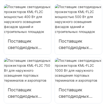
KML-FL2C 200 Вт
KML-FL2C 240 Вт
для освещения
для освещения
наружных
наружных
парковок и
парковок и
складов
складов
Поставщик
Поставщик
светодиодных
светодиодных
прожекторов
прожекторов
KML-FL2C
KML-FL2C
мощностью 400
мощностью 500
Вт для наружного
Вт для наружного
освещения
освещения
фасадов зданий и
фасадов зданий и
Поставщик
Поставщик
строительных
строительных
светодиодных
светодиодных
площадок
площадок
прожекторов
прожекторов