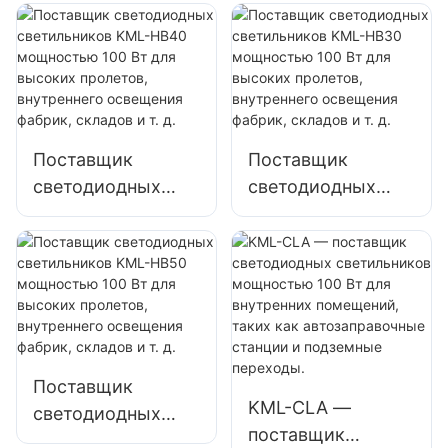
KML-FL2C 750 Вт
KML-FL2C 1000 Вт
для наружного
для наружного
освещения
освещения
портовых
портовых
терминалов и
терминалов и
аэропортов
аэропортов
Поставщик
Поставщик
светодиодных
светодиодных
светильников
светильников
KML-HB40
KML-HB30
мощностью 100
мощностью 100
Вт для высоких
Вт для высоких
пролетов,
пролетов,
внутреннего
внутреннего
освещения
освещения
Поставщик
фабрик, складов и
фабрик, складов и
KML-CLA —
светодиодных
т. д.
т. д.
поставщик
светильников