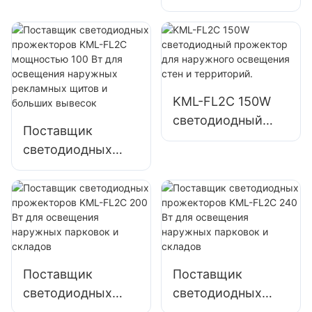
прожекторов
мощностью 300
KML-FL2C
Вт для освещения
мощностью 50 Вт
портов и доков
для уличного
освещения
KML-FL2C 150W
рекламных щитов
светодиодный
и больших
Поставщик
прожектор для
вывесок
светодиодных
наружного
прожекторов
освещения стен и
KML-FL2C
территорий.
мощностью 100
Вт для освещения
наружных
рекламных щитов
Поставщик
Поставщик
и больших
светодиодных
светодиодных
вывесок
прожекторов
прожекторов