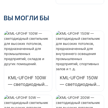
светодиодных
KML-HB50
светильников
мощностью 100
мощностью 100
ВЫ МОГЛИ БЫ
Вт для высоких
Вт для внутренних
пролетов,
помещений, таких
внутреннего
как
освещения
автозаправочные
фабрик, складов и
станции и
т. д.
подземные
переходы.
KML-UFOHF 100W
KML-UFOHF 150W
— светодиодный
— светодиодный
светильник для
светильник для
высоких
высоких
потолков,
потолков,