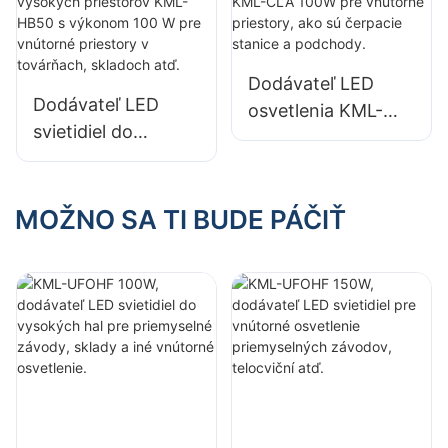
HB40 s výkonom
HB30 s výkonom
100 W pre vnútorné
100 W pre vnútorné
priestory v
priestory v
Dodávateľ LED
továrňach,
továrňach,
Dodávateľ LED
osvetlenia KML-
skladoch atď.
skladoch atď.
svietidiel do
CLA 100W pre
vysokých
vnútorné priestory,
priestorov KML-
ako sú čerpacie
HB50 s výkonom
MOŽNO SA TI BUDE PÁČIŤ
stanice a
100 W pre vnútorné
podchody.
priestory v
továrňach,
skladoch atď.