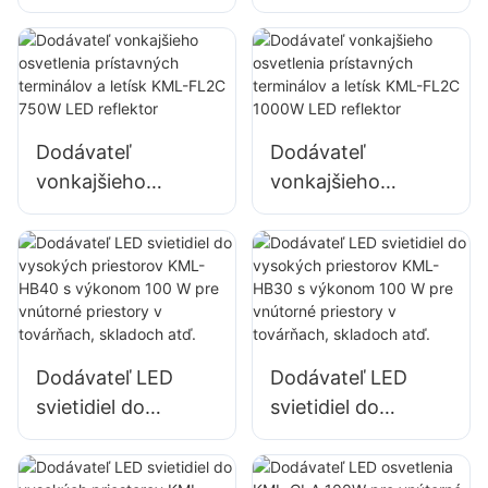
FL2C 400W pre
FL2C s výkonom
vonkajšie fasády
500 W pre
budov a osvetlenie
vonkajšie fasády
stavenísk
budov a osvetlenie
stavenísk
Dodávateľ
Dodávateľ
vonkajšieho
vonkajšieho
osvetlenia
osvetlenia
prístavných
prístavných
terminálov a letísk
terminálov a letísk
KML-FL2C 750W
KML-FL2C 1000W
LED reflektor
LED reflektor
Dodávateľ LED
Dodávateľ LED
svietidiel do
svietidiel do
vysokých
vysokých
priestorov KML-
priestorov KML-