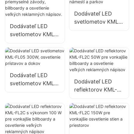
skladovacích
na pomoc pri
priestorov
katastrofách
Dodávateľ LED
svetlometov KML-
Dodávateľ LED
FL05 400W,
svetlometov KML-
osvetlenie námestí
FL05 240W,
a parkov
vhodný pre
priemyselné
závody, billboardy
a osvetlenie
Dodávateľ LED
Dodávateľ LED
veľkých
svetlometov KML-
reflektorov KML-
reklamných
FL05 300W,
FL2C 50W pre
nápisov.
osvetlenie
vonkajšie billboardy
prístavov a dokov
a osvetlenie
veľkých
reklamných