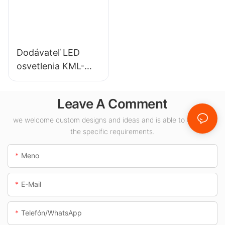
osvetlenie.
Dodávateľ LED
osvetlenia KML-
CLA 100W pre
vnútorné priestory,
Leave A Comment
ako sú čerpacie
stanice a
we welcome custom designs and ideas and is able to cater to
the specific requirements.
podchody.
Meno
E-Mail
Telefón/whatsApp