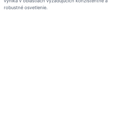
vyniká v oblastiach vyžadujúcich konzistentné a
robustné osvetlenie.