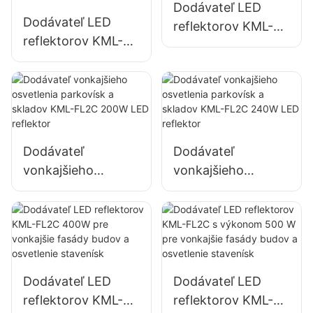
Dodávateľ LED
nápisov
Dodávateľ LED
reflektorov KML-
reflektorov KML-
FL2C 150W pre
FL2C s výkonom
vonkajšie
100 W pre
osvetlenie stien a
vonkajšie billboardy
priestorov
a osvetlenie
veľkých
Dodávateľ
Dodávateľ
reklamných
vonkajšieho
vonkajšieho
nápisov
osvetlenia
osvetlenia
parkovísk a skladov
parkovísk a skladov
KML-FL2C 200W
KML-FL2C 240W
LED reflektor
LED reflektor
Dodávateľ LED
Dodávateľ LED
reflektorov KML-
reflektorov KML-