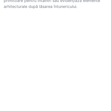
primitoare pentru întâlniri sau evidențiază elemente
arhitecturale după lăsarea întunericului.