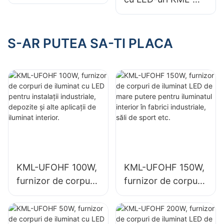
KML-FLD de 30W
CLA de 100W
pentru panouri
pentru baldachin,
publicitare
destinat spațiilor
S-AR PUTEA SA-TI PLACA
exterioare și
interioare, cum ar fi
iluminat publicitar
benzinăriile și
de mari dimensiuni
pasajele subterane.
KML-UFOHF 100W,
KML-UFOHF 150W,
furnizor de corpuri
furnizor de corpuri
de iluminat cu LED
de iluminat LED de
pentru instalații
mare putere pentru
industriale,
iluminatul interior în