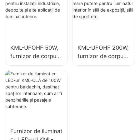
depozite și alte
fabrici industriale,
aplicații de iluminat
săli de sport etc.
interior.
KML-UFOHF 50W,
KML-UFOHF 200W,
furnizor de corpuri
furnizor de corpuri
de iluminat cu LED
de iluminat LED de
pentru instalații
mare putere pentru
industriale,
iluminatul interior în
depozite și alte
săli de expoziții, săli
aplicații de iluminat
de sport etc.
interior.
Furnizor de iluminat
cu LED-uri KML-