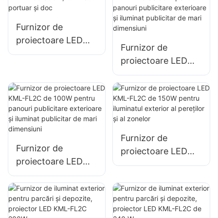
panouri publicitare
și iluminat publicitar
Furnizor de
de mari dimensiuni.
proiectoare LED
Furnizor de
KML-FL05 300W,
proiectoare LED
iluminat portuar și
KML-FL2C de 50W
doc
pentru panouri
publicitare
exterioare și
iluminat publicitar
Furnizor de
de mari dimensiuni
Furnizor de
proiectoare LED
proiectoare LED
KML-FL2C de 150W
KML-FL2C de 100W
pentru iluminatul
pentru panouri
exterior al pereților
publicitare
și al zonelor
exterioare și