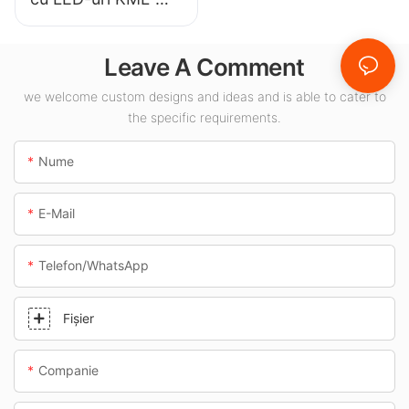
CLA de 100W
pentru baldachin,
Leave A Comment
destinat spațiilor
interioare, cum ar fi
we welcome custom designs and ideas and is able to cater to
the specific requirements.
benzinăriile și
pasajele subterane.
Nume
E-Mail
Telefon/WhatsApp
Fişier
Companie