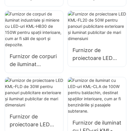
terminale portuare
terminale portuare
și aeroporturi KML-
și aeroporturi KML-
FL2C cu
FL2C cu
proiectoare LED de
proiectoare LED de
750W
1000 W
Furnizor de
Furnizor de corpuri
proiectoare LED
de iluminat
KML-FL20 de 50W
industriale și
pentru panouri
miniere cu LED-uri
publicitare
KML-HB30 de
exterioare și
150W pentru spații
iluminat publicitar
interioare, cum ar fi
de mari dimensiuni
săli de sport și
Furnizor de
depozite.
Furnizor de iluminat
proiectoare LED
cu LED-uri KML-