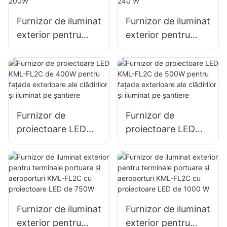
iluminat publicitar
Furnizor de iluminat
Furnizor de iluminat
de mari dimensiuni
exterior pentru
exterior pentru
parcări și depozite,
parcări și depozite,
proiector LED KML-
proiector LED KML-
FL2C 200W
FL2C de 240 W
Furnizor de
Furnizor de
proiectoare LED
proiectoare LED
KML-FL2C de
KML-FL2C de
400W pentru
500W pentru
fațade exterioare
fațade exterioare
ale clădirilor și
ale clădirilor și
iluminat pe șantiere
iluminat pe șantiere
Furnizor de iluminat
Furnizor de iluminat
exterior pentru
exterior pentru