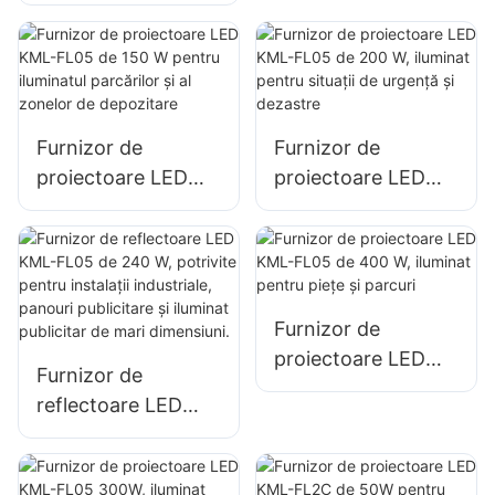
KML-FL05 de 50W
pentru fațadele
pentru fațade
clădirilor și
exterioare ale
iluminatul
clădirilor și iluminat
șantierelor de
pentru spații
construcții
Furnizor de
Furnizor de
deschise
proiectoare LED
proiectoare LED
KML-FL05 de 150
KML-FL05 de 200
W pentru iluminatul
W, iluminat pentru
parcărilor și al
situații de urgență
zonelor de
și dezastre
depozitare
Furnizor de
proiectoare LED
Furnizor de
KML-FL05 de 400
reflectoare LED
W, iluminat pentru
KML-FL05 de 240
piețe și parcuri
W, potrivite pentru
instalații industriale,