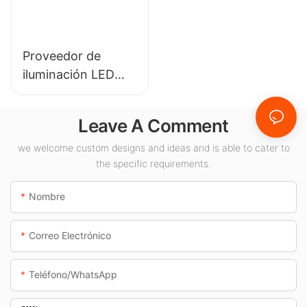
aplicaciones de
gimnasios, etc.
iluminación interior.
Proveedor de
iluminación LED
KML-CLA de 100 W
para espacios
Leave A Comment
interiores como
gasolineras y pasos
we welcome custom designs and ideas and is able to cater to
the specific requirements.
subterráneos.
Nombre
Correo Electrónico
Teléfono/WhatsApp