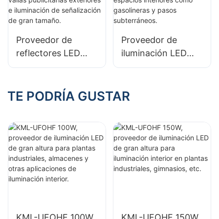
como gimnasios y
exteriores e
almacenes.
iluminación de
señalización de
Proveedor de
Proveedor de
gran tamaño.
reflectores LED
iluminación LED
KML-FLD de 30 W
KML-CLA de 100 W
para vallas
para espacios
publicitarias
interiores como
TE PODRÍA GUSTAR
exteriores e
gasolineras y pasos
iluminación de
subterráneos.
señalización de
gran tamaño.
KML-UFOHF 100W,
KML-UFOHF 150W,