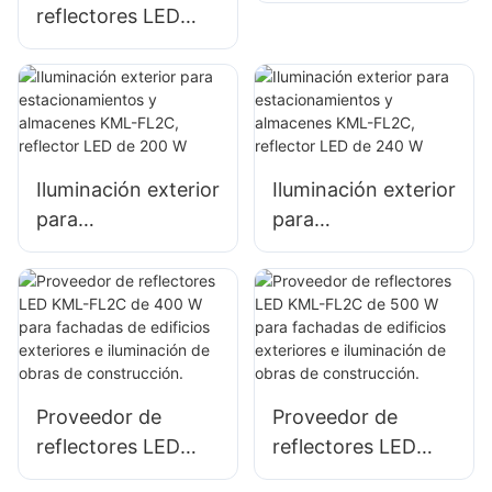
reflectores LED
de paredes y áreas
KML-FL2C de 100
exteriores.
W para vallas
publicitarias
exteriores e
iluminación de
Iluminación exterior
Iluminación exterior
señalización de
para
para
gran tamaño.
estacionamientos y
estacionamientos y
almacenes KML-
almacenes KML-
FL2C, reflector LED
FL2C, reflector LED
de 200 W
de 240 W
Proveedor de
Proveedor de
reflectores LED
reflectores LED
KML-FL2C de 400
KML-FL2C de 500