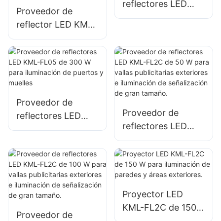
reflectores LED
Proveedor de
KML-FL05 de 400
reflector LED KML-
W para iluminación
FL05 de 240 W,
de plazas y
adecuado para
parques.
plantas
industriales, vallas
publicitarias e
Proveedor de
iluminación de
Proveedor de
reflectores LED
letreros grandes.
reflectores LED
KML-FL05 de 300
KML-FL2C de 50 W
W para iluminación
para vallas
de puertos y
publicitarias
muelles
exteriores e
iluminación de
Proyector LED
señalización de
KML-FL2C de 150
Proveedor de
gran tamaño.
W para iluminación