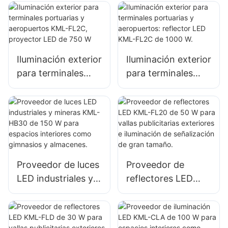
W para fachadas
W para fachadas
de edificios
de edificios
exteriores e
exteriores e
iluminación de
iluminación de
Iluminación exterior
Iluminación exterior
obras de
obras de
para terminales
para terminales
construcción.
construcción.
portuarias y
portuarias y
aeropuertos KML-
aeropuertos:
FL2C, proyector
reflector LED KML-
LED de 750 W
FL2C de 1000 W.
Proveedor de luces
Proveedor de
LED industriales y
reflectores LED
mineras KML-HB30
KML-FL20 de 50 W
de 150 W para
para vallas
espacios interiores
publicitarias