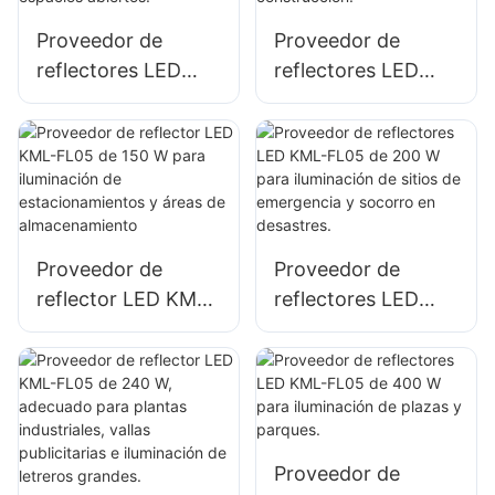
Proveedor de
Proveedor de
reflectores LED
reflectores LED
KML-FL05 de 50 W
KML-FL05 de 100
para fachadas de
W para fachadas
edificios exteriores
de edificios e
e iluminación de
iluminación de
espacios abiertos.
obras de
construcción.
Proveedor de
Proveedor de
reflector LED KML-
reflectores LED
FL05 de 150 W
KML-FL05 de 200
para iluminación de
W para iluminación
estacionamientos y
de sitios de
áreas de
emergencia y
almacenamiento
socorro en
Proveedor de
desastres.