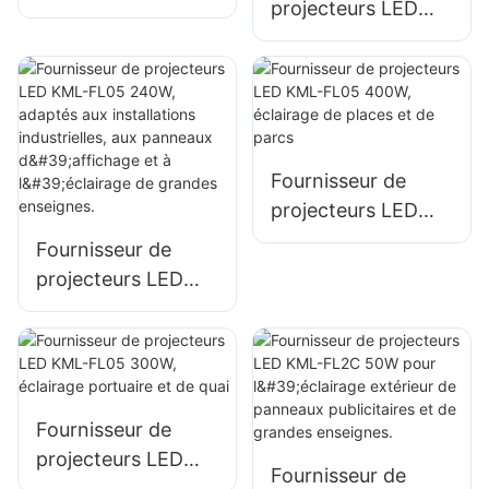
projecteurs LED
KML-FL05 150W
KML-FL05 200W,
pour l'éclairage de
éclairage d'urgence
parkings et d'aires
et de sites de
de stockage
secours en cas de
catastrophe
Fournisseur de
projecteurs LED
KML-FL05 400W,
Fournisseur de
éclairage de places
projecteurs LED
et de parcs
KML-FL05 240W,
adaptés aux
installations
industrielles, aux
panneaux
Fournisseur de
d'affichage et à
projecteurs LED
Fournisseur de
l'éclairage de
KML-FL05 300W,