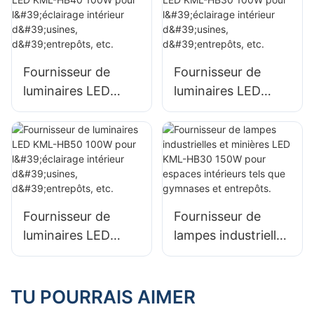
extérieur des
extérieur des
terminaux
terminaux
portuaires et
portuaires et
aéroportuaires
aéroportuaires
Fournisseur de
Fournisseur de
luminaires LED
luminaires LED
KML-HB40 100W
KML-HB30 100W
pour l'éclairage
pour l'éclairage
intérieur d'usines,
intérieur d'usines,
d'entrepôts, etc.
d'entrepôts, etc.
Fournisseur de
Fournisseur de
luminaires LED
lampes industrielles
KML-HB50 100W
et minières LED
pour l'éclairage
KML-HB30 150W
intérieur d'usines,
pour espaces
TU POURRAIS AIMER
d'entrepôts, etc.
intérieurs tels que