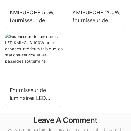
KML-UFOHF 50W,
KML-UFOHF 200W,
fournisseur de
fournisseur de
luminaires LED
luminaires LED
industriels pour
industriels pour
usines, entrepôts
l'éclairage intérieur
et autres
de halls
applications
d'exposition,
d'éclairage
gymnases, etc.
intérieur.
Fournisseur de
luminaires LED
KML-CLA 100W
pour espaces
Leave A Comment
intérieurs tels que
les stations-service
we welcome custom designs and ideas and is able to cater to