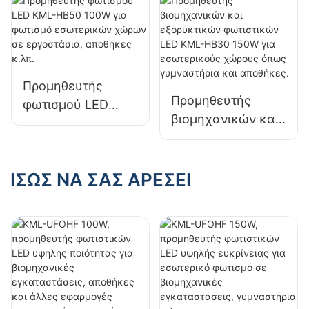
εσωτερικών
εσωτερικών
χώρων σε
χώρων σε
εργοστάσια,
εργοστάσια,
αποθήκες κ.λπ.
αποθήκες κ.λπ.
Προμηθευτής
Προμηθευτής
φωτισμού LED
βιομηχανικών και
KML-HB50 100W
εξορυκτικών
για φωτισμό
φωτιστικών LED
εσωτερικών
KML-HB30 150W
ΊΣΩΣ ΝΑ ΣΑΣ ΑΡΈΣΕΙ
χώρων σε
για εσωτερικούς
εργοστάσια,
χώρους όπως
αποθήκες κ.λπ.
γυμναστήρια και
αποθήκες.