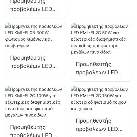
Προμηθευτής
φωτισμός
προβολέων LED
πλατειών και
KML-FL05 240W,
πάρκων
κατάλληλος για
βιομηχανικές
εγκαταστάσεις,
διαφημιστικές
Προμηθευτής
πινακίδες και
Προμηθευτής
προβολέων LED
φωτισμό μεγάλων
προβολέων LED
KML-FL05 300W,
πινακίδων.
KML-FL2C 50W για
φωτισμός λιμένων
εξωτερικές
και αποβάθρων
διαφημιστικές
πινακίδες και
φωτισμό μεγάλων
Προμηθευτής
πινακίδων
Προμηθευτής
προβολέων LED
προβολέων LED