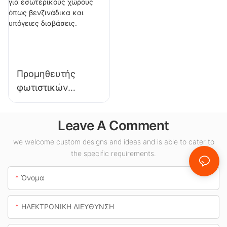
εγκαταστάσεις,
φωτισμό σε
αποθήκες και
εκθεσιακούς
άλλες εφαρμογές
χώρους,
εσωτερικού
γυμναστήρια κ.λπ.
φωτισμού.
Προμηθευτής
φωτιστικών
οροφής LED KML-
CLA 100W για
Leave A Comment
εσωτερικούς
χώρους όπως
we welcome custom designs and ideas and is able to cater to
the specific requirements.
βενζινάδικα και
υπόγειες
Όνομα
διαβάσεις.
ΗΛΕΚΤΡΟΝΙΚΗ ΔΙΕΥΘΥΝΣΗ