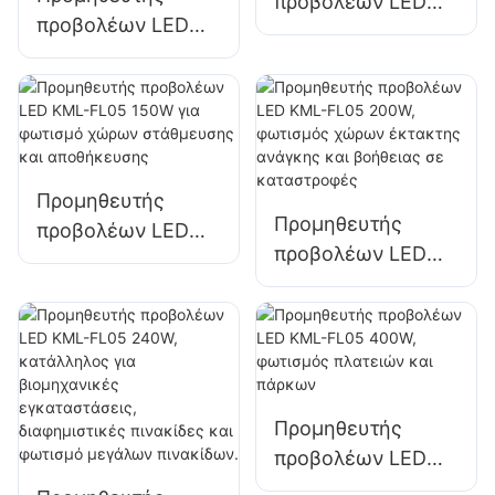
προβολέων LED
προβολέων LED
KML-FL05 100W
KML-FL05 50W για
για προσόψεις
εξωτερικές
κτιρίων και
προσόψεις κτιρίων
φωτισμό
και φωτισμό
εργοταξίων
ανοιχτών χώρων
Προμηθευτής
Προμηθευτής
προβολέων LED
προβολέων LED
KML-FL05 150W
KML-FL05 200W,
για φωτισμό
φωτισμός χώρων
χώρων
έκτακτης ανάγκης
στάθμευσης και
και βοήθειας σε
αποθήκευσης
καταστροφές
Προμηθευτής
προβολέων LED
KML-FL05 400W,