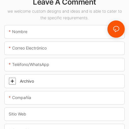
Leave A Comment
interiores como
gasolineras y pasos
we welcome custom designs and ideas and is able to cater to
the specific requirements.
subterráneos.
Nombre
Correo Electrónico
Teléfono/WhatsApp
Archivo
Compañía
Sitio Web