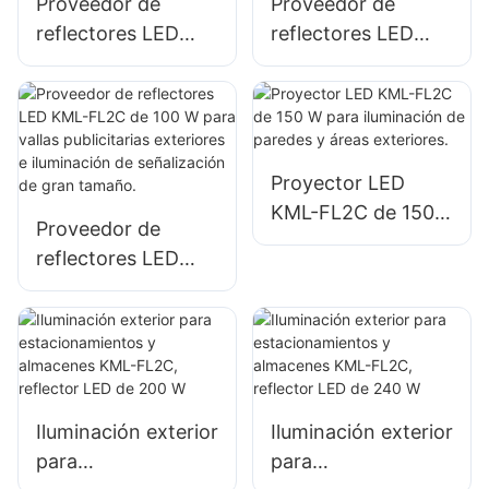
Proveedor de
Proveedor de
reflectores LED
reflectores LED
KML-FL05 de 200
KML-FL2C de 50 W
W para iluminación
para vallas
de sitios de
publicitarias
emergencia y
exteriores e
socorro en
iluminación de
Proyector LED
desastres.
señalización de
KML-FL2C de 150
Proveedor de
gran tamaño.
W para iluminación
reflectores LED
de paredes y áreas
KML-FL2C de 100
exteriores.
W para vallas
publicitarias
exteriores e
iluminación de
Iluminación exterior
Iluminación exterior
señalización de
para
para
gran tamaño.