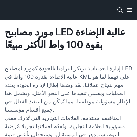
مورد مصابيح LED عالية الإضاءة
بقوة 100 واط الأكثر مبيعًا
إدارة العمليات: يرتكز التزامنا بالجودة كمورد لمصابيح LED
عالية الإضاءة بقدرة 100 واط في KML على فهمنا لما هو
مهم لنجاح عملائنا. لقد وضعنا إطارًا لإدارة الجودة يحدد
العمليات ويضمن تنفيذها على النحو الأمثل. ويشمل هذا
الإطار مسؤولية موظفينا، مما يُمكّن من التنفيذ الفعال في
جميع أقسام مؤسستنا.
المنافسة محتدمة. العلامات التجارية التي تُدرك معنى
مسؤولية العلامة التجارية، وتُقدّم لعملائها تجربةً مُرضيةً
اليوم، ستزدهر في المستقبل، وستحظى بأعلى قيمةٍ