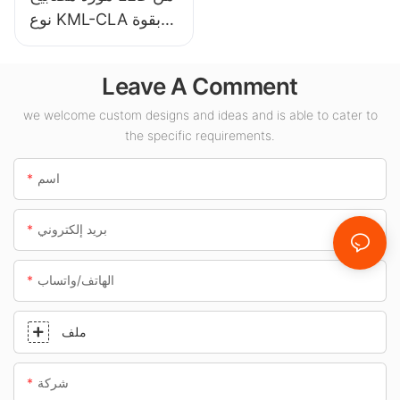
نوع KML-CLA بقوة
100 واط للأماكن
الداخلية مثل محطات
Leave A Comment
الوقود والأنفاق.
we welcome custom designs and ideas and is able to cater to
the specific requirements.
اسم
بريد إلكتروني
الهاتف/واتساب
ملف
شركة