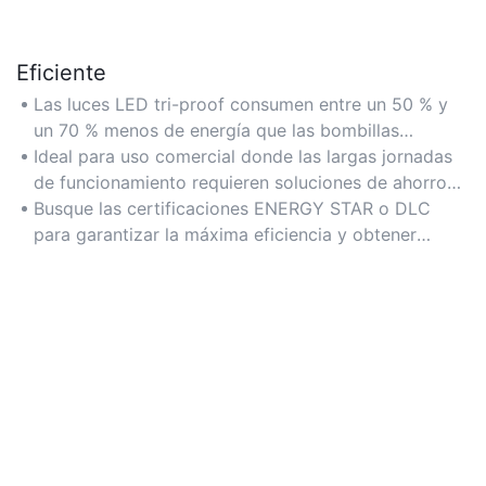
Eficiente
Las luces LED tri-proof consumen entre un 50 % y
un 70 % menos de energía que las bombillas
halógenas tradicionales, lo que reduce los costes de
Ideal para uso comercial donde las largas jornadas
electricidad.
de funcionamiento requieren soluciones de ahorro
energético sin comprometer el brillo.
Busque las certificaciones ENERGY STAR o DLC
para garantizar la máxima eficiencia y obtener
reembolsos.