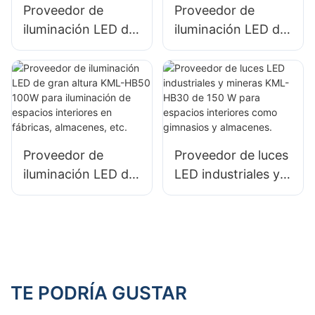
Proveedor de
Proveedor de
iluminación LED de
iluminación LED de
gran altura KML-
gran altura KML-
HB40 100W para
HB30 100W para
iluminación de
iluminación de
espacios interiores
espacios interiores
en fábricas,
en fábricas,
almacenes, etc.
almacenes, etc.
Proveedor de
Proveedor de luces
iluminación LED de
LED industriales y
gran altura KML-
mineras KML-HB30
HB50 100W para
de 150 W para
iluminación de
espacios interiores
espacios interiores
como gimnasios y
en fábricas,
almacenes.
almacenes, etc.
TE PODRÍA GUSTAR