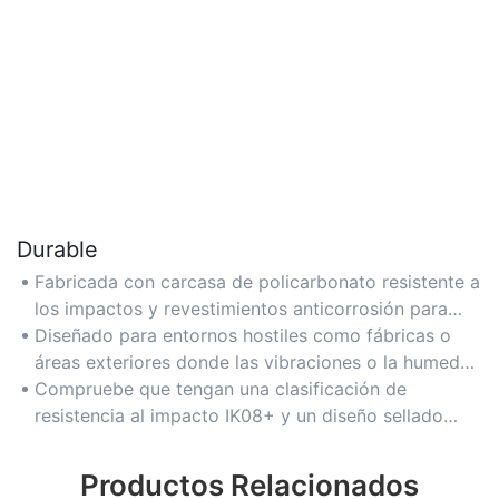
Durable
Fabricada con carcasa de policarbonato resistente a
los impactos y revestimientos anticorrosión para
una fiabilidad a largo plazo.
Diseñado para entornos hostiles como fábricas o
áreas exteriores donde las vibraciones o la humedad
son frecuentes.
Compruebe que tengan una clasificación de
resistencia al impacto IK08+ y un diseño sellado
para garantizar su resistencia a los daños físicos.
Productos Relacionados