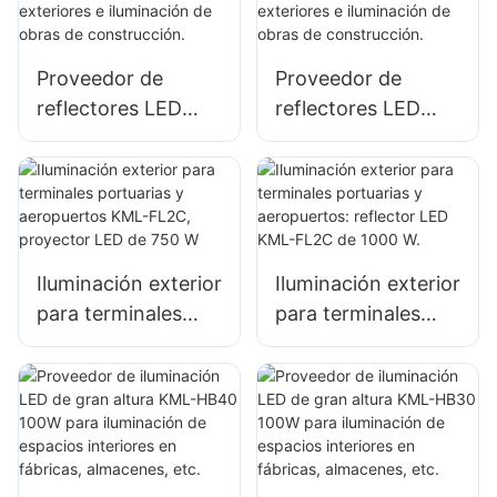
Proveedor de
Proveedor de
reflectores LED
reflectores LED
KML-FL2C de 400
KML-FL2C de 500
W para fachadas
W para fachadas
de edificios
de edificios
exteriores e
exteriores e
iluminación de
iluminación de
Iluminación exterior
Iluminación exterior
obras de
obras de
para terminales
para terminales
construcción.
construcción.
portuarias y
portuarias y
aeropuertos KML-
aeropuertos:
FL2C, proyector
reflector LED KML-
LED de 750 W
FL2C de 1000 W.