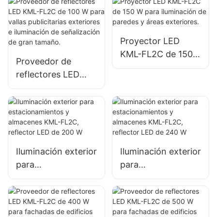
para vallas
de puertos y
publicitarias
muelles
exteriores e
iluminación de
Proyector LED
señalización de
KML-FL2C de 150
Proveedor de
gran tamaño.
W para iluminación
reflectores LED
de paredes y áreas
KML-FL2C de 100
exteriores.
W para vallas
publicitarias
exteriores e
iluminación de
Iluminación exterior
Iluminación exterior
señalización de
para
para
gran tamaño.
estacionamientos y
estacionamientos y
almacenes KML-
almacenes KML-
FL2C, reflector LED
FL2C, reflector LED
de 200 W
de 240 W