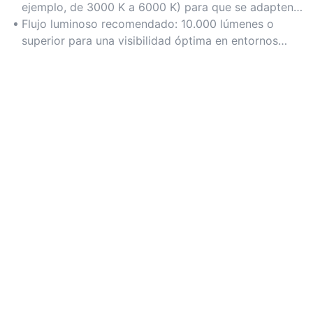
espacios como almacenes o talleres.
ejemplo, de 3000 K a 6000 K) para que se adapten
a las necesidades de brillo específicas de cada
Flujo luminoso recomendado: 10.000 lúmenes o
tarea.
superior para una visibilidad óptima en entornos
industriales.