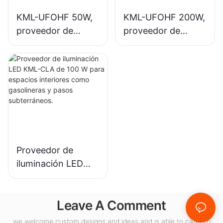
KML-UFOHF 50W,
KML-UFOHF 200W,
proveedor de
proveedor de
iluminación LED de
iluminación LED de
gran altura para
gran altura para
plantas
iluminación interior
industriales,
en salas de
almacenes y otras
exposiciones,
aplicaciones de
gimnasios, etc.
iluminación interior.
Proveedor de
iluminación LED
KML-CLA de 100 W
para espacios
Leave A Comment
interiores como
gasolineras y pasos
we welcome custom designs and ideas and is able to cater to