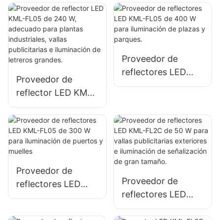
para iluminación de
W para iluminación
estacionamientos y
de sitios de
áreas de
emergencia y
almacenamiento
socorro en
Proveedor de
desastres.
reflectores LED
Proveedor de
KML-FL05 de 400
reflector LED KML-
W para iluminación
FL05 de 240 W,
de plazas y
adecuado para
parques.
plantas
industriales, vallas
publicitarias e
Proveedor de
iluminación de
Proveedor de
reflectores LED
letreros grandes.
reflectores LED
KML-FL05 de 300
KML-FL2C de 50 W
W para iluminación