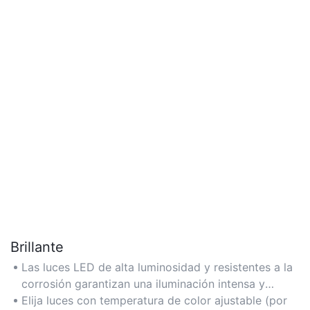
Brillante
Las luces LED de alta luminosidad y resistentes a la
corrosión garantizan una iluminación intensa y
uniforme, lo que las hace ideales para grandes
Elija luces con temperatura de color ajustable (por