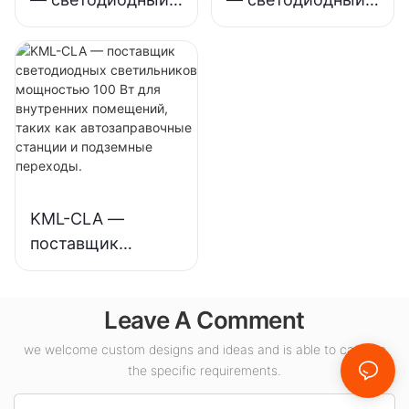
и т. д.
светильник для
светильник для
высоких
высоких
потолков,
потолков,
предназначенный
предназначенный
для
для внутреннего
промышленных
освещения
предприятий,
выставочных
складов и других
залов, спортивных
KML-CLA —
помещений.
залов и т.д.
поставщик
светодиодных
светильников
Leave A Comment
мощностью 100
Вт для внутренних
we welcome custom designs and ideas and is able to cater to
помещений, таких
the specific requirements.
как