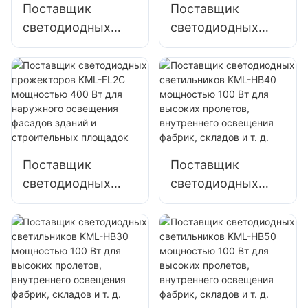
Поставщик
Поставщик
и больших
светодиодных
светодиодных
вывесок
прожекторов
прожекторов
KML-FL2C 200 Вт
KML-FL2C 240 Вт
для освещения
для освещения
наружных
наружных
парковок и
парковок и
складов
складов
Поставщик
Поставщик
светодиодных
светодиодных
прожекторов
светильников
KML-FL2C
KML-HB40
мощностью 400
мощностью 100
Вт для наружного
Вт для высоких
освещения
пролетов,
фасадов зданий и
внутреннего