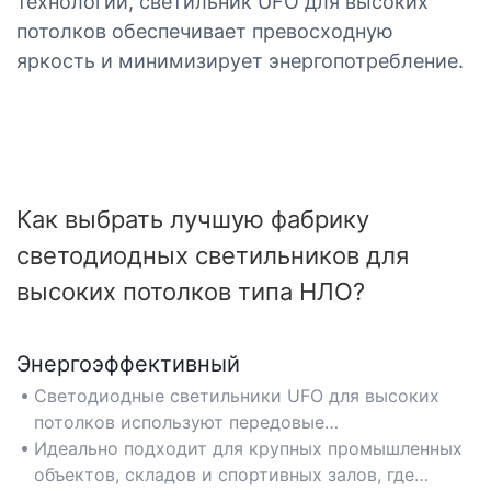
технологии, светильник UFO для высоких
потолков обеспечивает превосходную
яркость и минимизирует энергопотребление.
Как выбрать лучшую фабрику
светодиодных светильников для
высоких потолков типа НЛО?
Энергоэффективный
Светодиодные светильники UFO для высоких
потолков используют передовые
полупроводниковые технологии, потребляя до
Идеально подходит для крупных промышленных
50% меньше энергии, чем традиционные
объектов, складов и спортивных залов, где