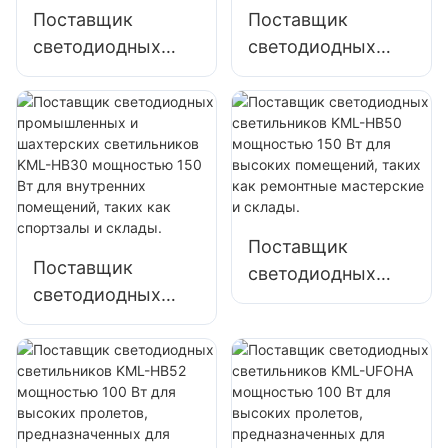
строительных
освещения
Поставщик
Поставщик
площадок
фабрик, складов и
светодиодных
светодиодных
т. д.
светильников
светильников
KML-HB30
KML-HB50
мощностью 100
мощностью 100
Вт для высоких
Вт для высоких
пролетов,
пролетов,
внутреннего
внутреннего
освещения
освещения
Поставщик
фабрик, складов и
фабрик, складов и
Поставщик
светодиодных
т. д.
т. д.
светодиодных
светильников
промышленных и
KML-HB50
шахтерских
мощностью 150
светильников
Вт для высоких
KML-HB30
помещений, таких
мощностью 150
как ремонтные