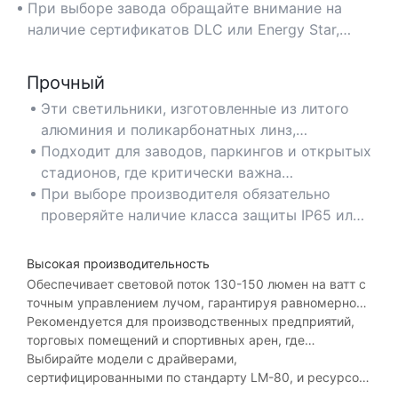
металлогалогенные или люминесцентные лампы,
требуется постоянное освещение, обеспечивая
При выборе завода обращайте внимание на
при этом сохраняя превосходную яркость.
долгосрочное снижение затрат на
наличие сертификатов DLC или Energy Star,
электроэнергию.
чтобы гарантировать соответствие строгим
стандартам энергоэффективности.
Прочный
Эти светильники, изготовленные из литого
алюминия и поликарбонатных линз,
выдерживают суровые условия
Подходит для заводов, паркингов и открытых
эксплуатации, вибрации и экстремальные
стадионов, где критически важна
температуры (от -40°F до 140°F).
устойчивость к пыли, влаге и ударам.
При выборе производителя обязательно
проверяйте наличие класса защиты IP65 или
выше и линз из закаленного стекла толщиной
6 мм для обеспечения оптимальной
Высокая производительность
долговечности.
Обеспечивает световой поток 130-150 люмен на ватт с
точным управлением лучом, гарантируя равномерное
освещение и минимальное ослепление для задач,
Рекомендуется для производственных предприятий,
требующих высокой визуальной точности.
торговых помещений и спортивных арен, где
необходимы интенсивное освещение и высокая
Выбирайте модели с драйверами,
цветопередача (CRI>80).
сертифицированными по стандарту LM-80, и ресурсом
L70 в 50 000 часов для стабильной работы и снижения