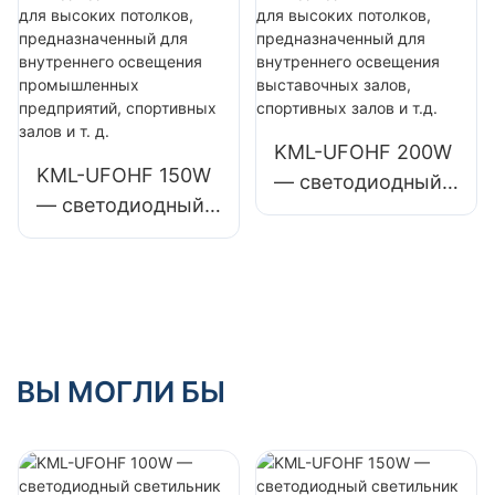
предназначенный
предназначенный
для
для
промышленных
промышленных
предприятий,
предприятий,
складов и других
складов и других
KML-UFOHF 200W
KML-UFOHF 150W
помещений.
помещений.
— светодиодный
— светодиодный
светильник для
светильник для
высоких
высоких
потолков,
потолков,
предназначенный
предназначенный
для внутреннего
для внутреннего
освещения
освещения
ВЫ МОГЛИ БЫ
выставочных
промышленных
залов, спортивных
предприятий,
залов и т.д.
спортивных залов