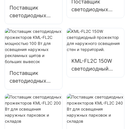
Поставщик
Поставщик
светодиодных
светодиодных
прожекторов
прожекторов
KML-FL2C
KML-FL05
мощностью 50 Вт
мощностью 200
для уличного
Вт для аварийного
освещения
освещения и
рекламных щитов
KML-FL2C 150W
освещения мест
и больших
светодиодный
ликвидации
вывесок
Поставщик
прожектор для
последствий
светодиодных
наружного
стихийных
прожекторов
освещения стен и
бедствий
KML-FL2C
территорий.
мощностью 100
Вт для освещения
наружных
рекламных щитов