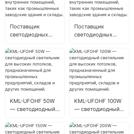
Вт для внутренних
мастерские и
помещений, таких
склады.
как спортзалы и
Поставщик
Поставщик
склады.
светодиодных
светодиодных
светильников
светильников
KML-HB52
KML-UFOHA
мощностью 100
мощностью 100
Вт для высоких
Вт для высоких
пролетов,
пролетов,
предназначенных
предназначенных
для внутренних
для внутренних
помещений, таких
помещений, таких
KML-UFOHF 50W
KML-UFOHF 100W
как
как
— светодиодный
— светодиодный
промышленные
промышленные
светильник для
светильник для
заводские здания
заводские здания
высоких
высоких
и склады.
и склады.
потолков,
потолков,