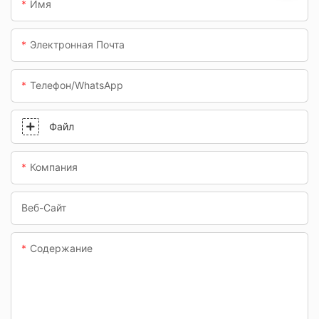
автозаправочные
Имя
станции и
подземные
Электронная Почта
переходы.
Телефон/WhatsApp
Файл
Компания
Веб-Сайт
Содержание