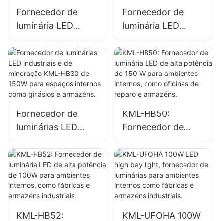
armazéns, etc.
Fornecedor de
Fornecedor de
luminária LED
luminária LED
industrial KML-
industrial KML-
HB30 de 100W
HB50 de 100W
para iluminação de
para iluminação de
ambientes internos
ambientes internos
em fábricas,
em fábricas,
armazéns, etc.
armazéns, etc.
Fornecedor de
KML-HB50:
luminárias LED
Fornecedor de
industriais e de
luminária LED de
mineração KML-
alta potência de
HB30 de 150W
150 W para
para espaços
ambientes
internos como
internos, como
ginásios e
oficinas de reparo
KML-HB52:
KML-UFOHA 100W
armazéns.
e armazéns.