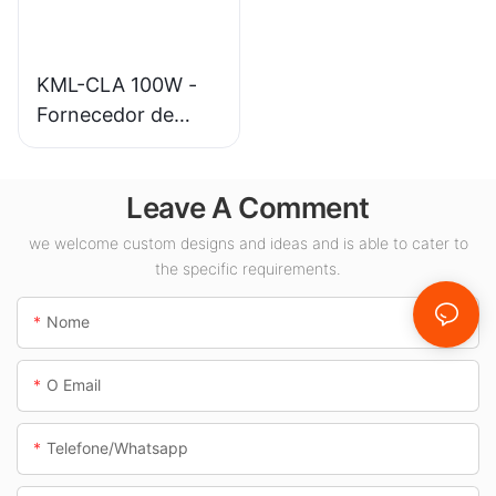
iluminação interna.
KML-CLA 100W -
Fornecedor de
luminárias LED para
áreas internas,
Leave A Comment
como postos de
gasolina e
we welcome custom designs and ideas and is able to cater to
passagens
the specific requirements.
subterrâneas.
Nome
O Email
Telefone/whatsapp