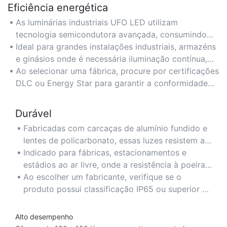
Eficiência energética
As luminárias industriais UFO LED utilizam
tecnologia semicondutora avançada, consumindo
até 50% menos energia do que as lâmpadas
Ideal para grandes instalações industriais, armazéns
tradicionais de iodetos metálicos ou fluorescentes,
e ginásios onde é necessária iluminação contínua,
mantendo ao mesmo tempo um brilho superior.
garantindo reduções nos custos de energia a longo
Ao selecionar uma fábrica, procure por certificações
prazo.
DLC ou Energy Star para garantir a conformidade
com os rigorosos padrões de eficiência energética.
Durável
Fabricadas com carcaças de alumínio fundido e
lentes de policarbonato, essas luzes resistem a
ambientes agressivos, vibrações e temperaturas
Indicado para fábricas, estacionamentos e
extremas (de -40°F a 140°F).
estádios ao ar livre, onde a resistência à poeira,
umidade e impactos é fundamental.
Ao escolher um fabricante, verifique se o
produto possui classificação IP65 ou superior e
lentes de vidro temperado de 6 mm para
garantir a máxima durabilidade.
Alto desempenho