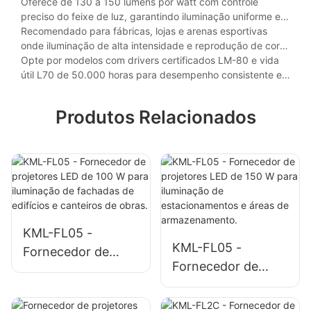
Oferece de 130 a 150 lúmens por watt com controle
preciso do feixe de luz, garantindo iluminação uniforme e
mínimo ofuscamento para tarefas que exigem precisão
Recomendado para fábricas, lojas e arenas esportivas
visual.
onde iluminação de alta intensidade e reprodução de cores
(IRC > 80) são essenciais.
Opte por modelos com drivers certificados LM-80 e vida
útil L70 de 50.000 horas para desempenho consistente e
manutenção reduzida.
Produtos Relacionados
KML-FL05 -
KML-FL05 -
Fornecedor de
Fornecedor de
projetores LED de
projetores LED de
100 W para
150 W para
iluminação de