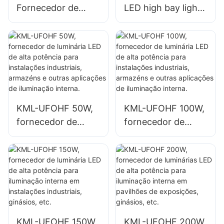
Fornecedor de
LED high bay light,
luminária LED de
fornecedor de
alta potência de
luminárias para
100W para
ambientes internos
ambientes
como fábricas e
internos, como
armazéns
fábricas e
industriais.
armazéns
KML-UFOHF 50W,
KML-UFOHF 100W,
industriais.
fornecedor de
fornecedor de
luminária LED de
luminária LED de
alta potência para
alta potência para
instalações
instalações
industriais,
industriais,
armazéns e outras
armazéns e outras
aplicações de
aplicações de
iluminação interna.
iluminação interna.
KML-UFOHF 150W,
KML-UFOHF 200W,