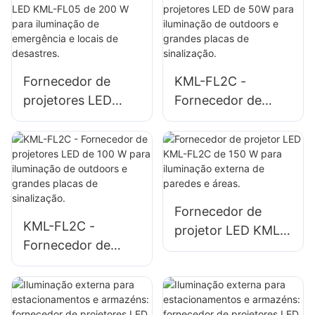
iluminação de
fachadas de
estacionamentos e
edifícios e
áreas de
canteiros de obras.
armazenamento.
Fornecedor de
KML-FL2C -
projetores LED
Fornecedor de
KML-FL05 de 200
projetores LED de
W para iluminação
50W para
de emergência e
iluminação de
locais de desastres.
outdoors e grandes
placas de
Fornecedor de
sinalização.
KML-FL2C -
projetor LED KML-
Fornecedor de
FL2C de 150 W
projetores LED de
para iluminação
100 W para
externa de paredes
iluminação de
e áreas.