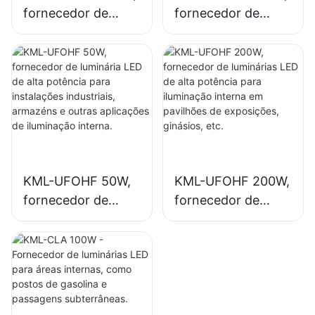
fornecedor de
fornecedor de
luminária LED de
luminária LED de
alta potência para
alta potência para
instalações
iluminação interna
industriais,
em instalações
armazéns e outras
industriais,
aplicações de
ginásios, etc.
iluminação interna.
KML-UFOHF 50W,
KML-UFOHF 200W,
fornecedor de
fornecedor de
luminária LED de
luminárias LED de
alta potência para
alta potência para
instalações
iluminação interna
industriais,
em pavilhões de
armazéns e outras
exposições,
aplicações de
ginásios, etc.