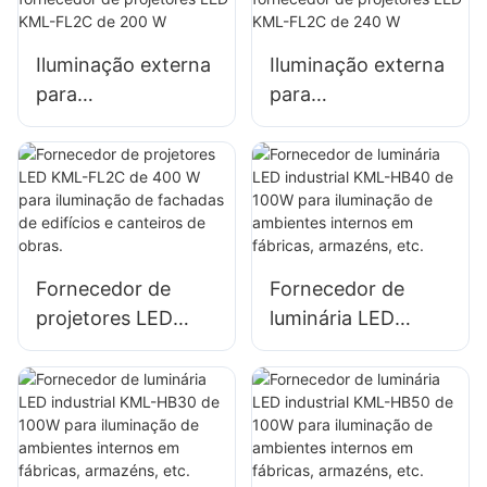
outdoors e grandes
placas de
Iluminação externa
Iluminação externa
sinalização.
para
para
estacionamentos e
estacionamentos e
armazéns:
armazéns:
fornecedor de
fornecedor de
projetores LED
projetores LED
KML-FL2C de 200
KML-FL2C de 240
W
W
Fornecedor de
Fornecedor de
projetores LED
luminária LED
KML-FL2C de 400
industrial KML-
W para iluminação
HB40 de 100W
de fachadas de
para iluminação de
edifícios e
ambientes internos
canteiros de obras.
em fábricas,