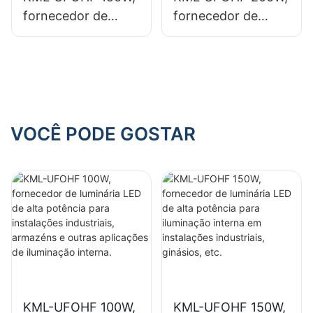
fornecedor de
fornecedor de
luminária LED de
luminárias LED de
alta potência para
alta potência para
iluminação interna
iluminação interna
em instalações
em pavilhões de
industriais,
exposições,
ginásios, etc.
ginásios, etc.
VOCÊ PODE GOSTAR
KML-UFOHF 100W,
KML-UFOHF 150W,