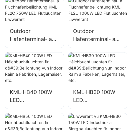
Outdoor-
Outdoor-
Gebaifassaden a
Gebaifassaden a
Baustellbeliichtung
Baustellbeliichtung
Outdoor
Outdoor
Hafenterminal- a
Hafenterminal- a
Fluchhafenbeliichtu
Fluchhafenbeliichtu
ng KML-FL2C
ng KML-FL2C
750W LED
1000W LED
Flutluuchten
Flutluuchten
Liwwerant
Liwwerant
KML-HB40 100W
KML-HB30 100W
LED
LED
Héichbuchtluuchte
Héichbuchtluuchte
n fir d'Beliichtung
n fir d'Beliichtung
vun Indoor Raim a
vun Indoor Raim a
Fabriken,
Fabriken,