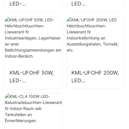
LED-
LED
Héichbuchtluuchte
Héichbuchtluuchte
n-Liwwerant fir
n-Liwwerant fir
Industrieanlagen,
Indoorbeliichtung
Lagerhaiser an
an
aner
Industrieanlagen,
Beliichtungsanwen
Turnsäll, etc.
dungen am Indoor-
Beräich.
KML-UFOHF 50W,
KML-UFOHF 200W,
LED-
LED
Héichbuchtluuchte
Héichbuchtluuchte
n-Liwwerant fir
n-Liwwerant fir
Industrieanlagen,
Indoorbeliichtung
Lagerhaiser an
an
aner
Ausstellungshalen,
Beliichtungsanwen
Turnsäll, etc.