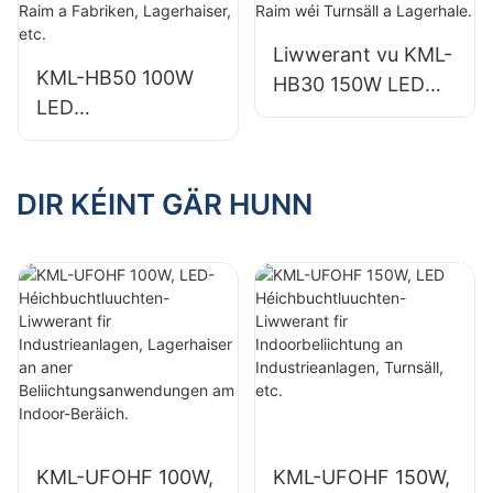
Lagerhaiser, etc.
Lagerhaiser, etc.
Liwwerant vu KML-
KML-HB50 100W
HB30 150W LED
LED
Industrie- a
Héichbuchtluuchte
Biergbauluuchten
n fir d'Beliichtung
fir Indoor Raim wéi
vun Indoor Raim a
DIR KÉINT GÄR HUNN
Turnsäll a
Fabriken,
Lagerhale.
Lagerhaiser, etc.
KML-UFOHF 100W,
KML-UFOHF 150W,