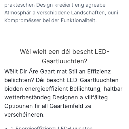
prakteschen Design kreéiert eng agreabel
Atmosphär a verschiddene Landschaften, ouni
Kompromësser bei der Funktionalitéit.
Wéi wielt een déi bescht LED-
Gaartluuchten?
Wëllt Dir Äre Gaart mat Stil an Effizienz
beliichten? Déi bescht LED-Gaartluuchten
bidden energieeffizient Beliichtung, haltbar
wetterbeständeg Designen a villfälteg
Optiounen fir all Gaartëmfeld ze
verschéineren.
1. Energieeffizienz: LED-Luuchten