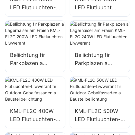
LED Flutluuchten-
LED Flutluucht
Liwwerant fir
Fournisseur fir
Outdoor-
Outdoor Mauer- a
Reklammtafele a
Beräichbeliichtung
grouss
Schëlderbeliichtung
Beliichtung fir
Beliichtung fir
Parkplazen a
Parkplazen a
Lagerhaiser am
Lagerhaiser am
Fräien KML-FL2C
Fräien KML-FL2C
200W LED
240W LED
Flutluuchten
Flutluuchten
Liwwerant
Liwwerant
KML-FL2C 400W
KML-FL2C 500W
LED Flutluuchten-
LED Flutluuchten-
Liwwerant fir
Liwwerant fir