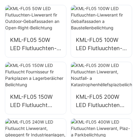
KML-FL05 50W
KML-FL05 100W
LED Flutluuchten-
LED Flutluuchten-
Liwwerant fir
Liwwerant fir
Outdoor-
Gebaifassaden a
Gebaifassaden an
Baustellenbeliichtu
Open-Right-
ng
Beliichtung
KML-FL05 150W
KML-FL05 200W
LED Flutluucht
LED Flutluuchten
Fournisseur fir
Liwwerant,
Parkplazen a
Noutfall- a
Lagerberäicher
Katastrophenhëllef