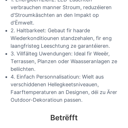
verbrauchen manner Stroum, reduzéieren
d'Stroumkäschten an den Impakt op
d'Ëmwelt.
2. Haltbarkeet: Gebaut fir haarde
Wiederkonditiounen standzehalen, fir eng
laangfristeg Leeschtung ze garantéieren.
3. Villfälteg Uwendungen: Ideal fir Weeër,
Terrassen, Planzen oder Waasseranlagen ze
beliichten.
4. Einfach Personnalisatioun: Wielt aus
verschiddenen Hellegkeetsniveauen,
Faarftemperaturen an Designen, déi zu Ärer
Outdoor-Dekoratioun passen.
Betrëfft