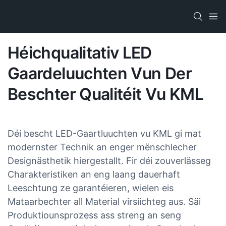
Héichqualitativ LED
Gaardeluuchten Vun Der
Beschter Qualitéit Vu KML
Déi bescht LED-Gaartluuchten vu KML gi mat
modernster Technik an enger mënschlecher
Designästhetik hiergestallt. Fir déi zouverlässeg
Charakteristiken an eng laang dauerhaft
Leeschtung ze garantéieren, wielen eis
Mataarbechter all Material virsiichteg aus. Säi
Produktiounsprozess ass streng an seng